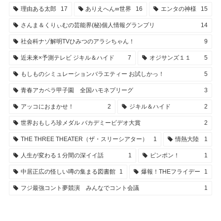
理由ある太郎
17
ありえへん∞世界
16
エンタの神様
15
さんま＆くりぃむの芸能界(秘)個人情報グランプリ
14
社会科ナゾ解明TVひみつのアラシちゃん！
9
近未来×予測テレビ ジキル＆ハイド
7
オジサンズ１１
5
もしものシミュレーションバラエティー お試しかっ！
5
青春アカペラ甲子園 全国ハモネプリーグ
3
アッコにおまかせ！
2
ジキル＆ハイド
2
世界おもしろ珍メダル バカデミービデオ大賞
2
THE THREE THEATER（ザ・スリーシアター）
1
情熱大陸
1
人生が変わる１分間の深イイ話
1
ピンポン！
1
中居正広の怪しい噂の集まる図書館
1
爆報！THEフライデー
1
フジ最強コント夢競演 みんなでコント会議
1