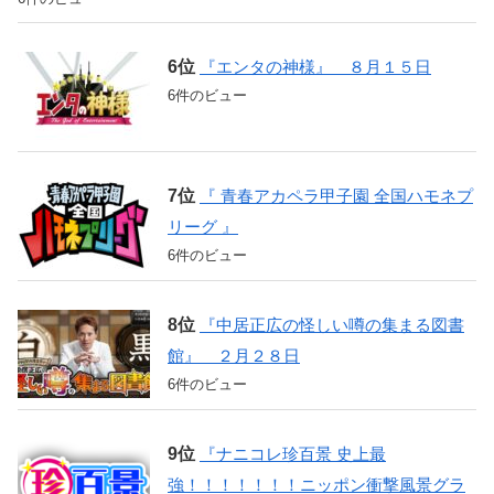
『エンタの神様』 ８月１５日
6件のビュー
『 青春アカペラ甲子園 全国ハモネプ
リーグ 』
6件のビュー
『中居正広の怪しい噂の集まる図書
館』 ２月２８日
6件のビュー
『ナニコレ珍百景 史上最
強！！！！！！！ニッポン衝撃風景グラ