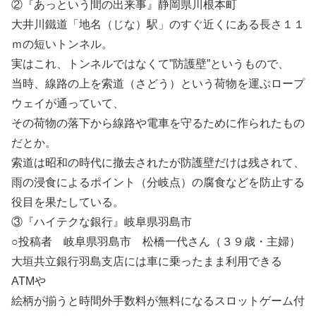
②『あっという間の出来事』静岡県川根本町
大井川鐵道「地名（じな）駅」のすぐ近くにある長さ１１
ｍの短いトンネル。
実はこれ、トンネルではなくて”防護壁”というもので、
当時、線路の上を索道（さどう）という荷物を運ぶロープ
ウェイが通っていて、
その荷物の落下から線路や電車を守るために作られたもの
だとか。
索道は昭和の時代に撤去されたが防護壁だけは残されて、
雨の浸食によるポイント（分岐点）の腐食などを防止する
役目を果たしている。
③『ハイテクな銀行』岐阜県羽島市
○投稿者 岐阜県羽島市 松橋一代さん（３９歳・主婦）
大垣共立銀行羽島支店には車に乗ったまま利用できる
ATMや
絵柄が揃うと時間外手数料が無料になるスロットゲーム付