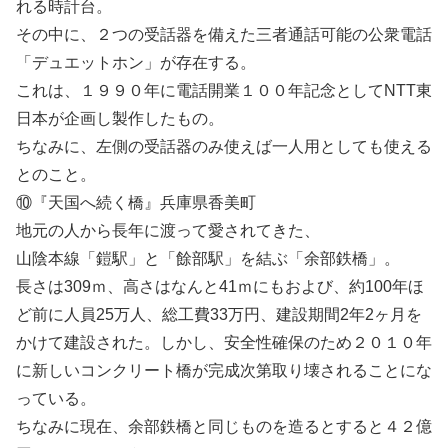
れる時計台。
その中に、２つの受話器を備えた三者通話可能の公衆電話
「デュエットホン」が存在する。
これは、１９９０年に電話開業１００年記念としてNTT東
日本が企画し製作したもの。
ちなみに、左側の受話器のみ使えば一人用としても使える
とのこと。
⑩『天国へ続く橋』兵庫県香美町
地元の人から長年に渡って愛されてきた、
山陰本線「鎧駅」と「餘部駅」を結ぶ「余部鉄橋」。
長さは309ｍ、高さはなんと41ｍにもおよび、約100年ほ
ど前に人員25万人、総工費33万円、建設期間2年2ヶ月を
かけて建設された。しかし、安全性確保のため２０１０年
に新しいコンクリート橋が完成次第取り壊されることにな
っている。
ちなみに現在、余部鉄橋と同じものを造るとすると４２億