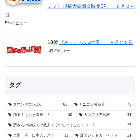
ンプリ 投稿大感謝２時間SP』 ６月２４
日
5件のビュー
『ありえへん∞世界』 ８月２６日
5件のビュー
タグ
ダウンタウンDX
86
ナニコレ珍百景
73
踊る！さんま御殿！！
50
カンブリア宮殿
41
所さんの学校では教えてくれないそこんトコロ！
36
全国一斉！日本人テスト
32
爆笑レッドカーペット
21