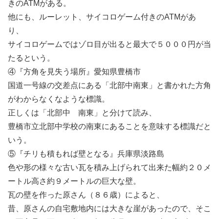
きのATMがある。
他にも、ルーレット、サイコロゲーム付きのATMがあ
り、
サイコロゲームではゾロ目が出ると最大で５０００円が当
たるという。
④『方角を見失う場所』愛知県豊橋市
国道一号線の交差点にある「北部中南東」と書かれた方角
がわからなくなような標識。
正しくは「北部中 南東」と分けて読み、
豊橋市立北部中学校の南東にあることを意味する標識だと
いう。
⑤『チリも積もれば壁となる』兵庫県淡路島
色や形の様々な古い瓦を積み上げられて出来た幅約２０メ
ートル高さ約９メートルの巨大な壁。
瓦の壁を作った原さん（８６歳）によると、
昔、原さんの自宅敷地内には大きな崖があったので、そこ