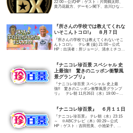
22:00～公式HP：ゲスト：片岡鶴太郎、
貴乃花親方、デーモン閣下、吉川ひな
の、山田優、サバンナ、波岡一喜、いと
うあさこ、三浦マイルド、峯岸みなみ、
岩崎名美●『見たい！見せたい！スターの
DX』○三浦マイ...
『所さんの学校では教えてくれな
いそこんトコロ!』 ８月７日
『所さんの学校では教えてくれないそこ
んトコロ!』 テレ東 (金) 21:00～公式
HP：出演者：所ジョージ、清水ミチコ、
東貴博、湯浅卓、片瀬那奈、大橋未歩
（テレビ東京アナウンサー）●『なぞなぞ
MONO図鑑』◇「長さ４M、直径６０ｃ
『ナニコレ珍百景 スペシャル 史
ｍのこの網...
上最強!! 驚きのニッポン衝撃風
景グランプリ』
『ナニコレ珍百景 スペシャル 史上最
強!! 驚きのニッポン衝撃風景グランプ
リ』 テレ朝 11月26日（水）19:00～
20:54 ※朝日放送19:04～公式HP：ゲス
ト：徳光和夫、優香、松嶋尚美、山本高
広(1)『飛んでくるアシカ』愛媛県砥部...
『ナニコレ珍百景』 ６月１１日
『ナニコレ珍百景』 テレ朝（水）23:15
～ ※ABCテレビ（木）00:29～公式
HP：ゲスト：吉田照美、小池栄子、
FUJIWARA①『まぎらわしい後ろ姿』東