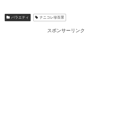
バラエティ
ナニコレ珍百景
スポンサーリンク