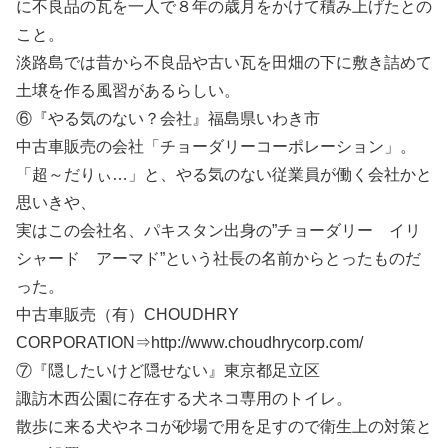
に不良品の瓦を一人で８年の歳月をかけて積み上げたとの
こと。
淡路島では昔から不良品や古い瓦を田畑の下に敷き詰めて
土壌を作る風習があるらしい。
⑥『やる気のない？会社』福島県いわき市
中古車販売の会社「チョーダリーコーポレーション」。
「超～だりぃ…」と、やる気のない従業員が働く会社かと
思いきや、
実はこの会社名、パキスタン出身の”チョーダリー イリ
シャード アーマド”という社長の名前からとったものだ
った。
中古車販売（有）CHOUDHRY
CORPORATION⇒http://www.choudhrycorp.com/
⑦『隠したいけど隠せない』東京都足立区
諏訪木西公園に存在する犬ネコ専用のトイレ。
散歩に来る犬やネコが砂場で用を足すので衛生上の対策と