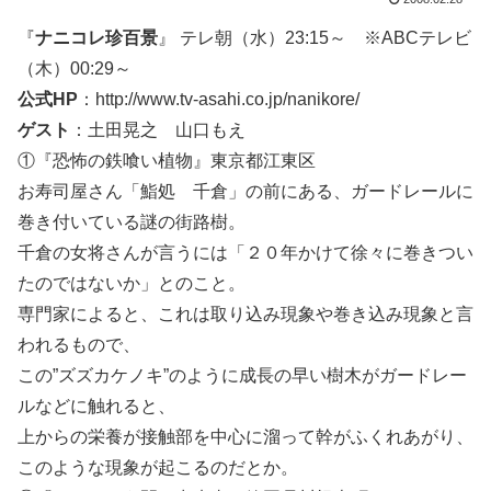
『
ナニコレ珍百景
』 テレ朝（水）23:15～ ※ABCテレビ
（木）00:29～
公式HP
：http://www.tv-asahi.co.jp/nanikore/
ゲスト
：土田晃之 山口もえ
①『恐怖の鉄喰い植物』東京都江東区
お寿司屋さん「鮨処 千倉」の前にある、ガードレールに
巻き付いている謎の街路樹。
千倉の女将さんが言うには「２０年かけて徐々に巻きつい
たのではないか」とのこと。
専門家によると、これは取り込み現象や巻き込み現象と言
われるもので、
この”ズズカケノキ”のように成長の早い樹木がガードレー
ルなどに触れると、
上からの栄養が接触部を中心に溜って幹がふくれあがり、
このような現象が起こるのだとか。