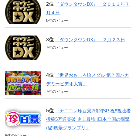
『ダウンタウンDX』 ２０１３年７
月４日
8件のビュー
『ダウンタウンDX』 ２月２３日
7件のビュー
『世界おもしろ珍メダル 第７回バカ
デミービデオ大賞』
7件のビュー
『ナニコレ珍百景2時間SP 祝!!視聴者
投稿5万通突破 史上最強!!日本全国の衝撃
(秘)風景グランプリ』
6件のビュー