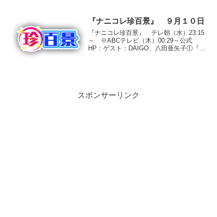
京都あきる野市○投稿者 Ｄ．Ｋ．さん白
と黒の体毛が混ざり合い、見事なまでに
牛そっく...
『ナニコレ珍百景』 ９月１０日
『ナニコレ珍百景』 テレ朝（水）23:15
～ ※ABCテレビ（木）00:29～公式
HP：ゲスト：DAIGO、八田亜矢子①『危
険なピクニック』北海道遠軽町○投稿者
神元ひとみさん（２８歳・音楽講師）
「太陽の丘 えんがる公園」にある高さ８
０メー...
スポンサーリンク