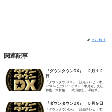
さむねり
関連記事
『ダウンタウンDX』 ２月１２
日
『ダウンタウンDX』 読売テレビ（木）
22:00～公式HP：ゲスト：中尾彬、丸山
和也、木村祐一、武田修宏、澤穂希、荒
川恵理子、小池栄子、ブラックマヨネー
ズ、西川史子、神戸蘭子●『あの瞬間私は
輝いていた』○「ブラックマヨネーズ小杉
『ダウンタウンDX』 ５月９日
の８年前」デ...
『ダウンタウンDX』 読売テレビ（木）