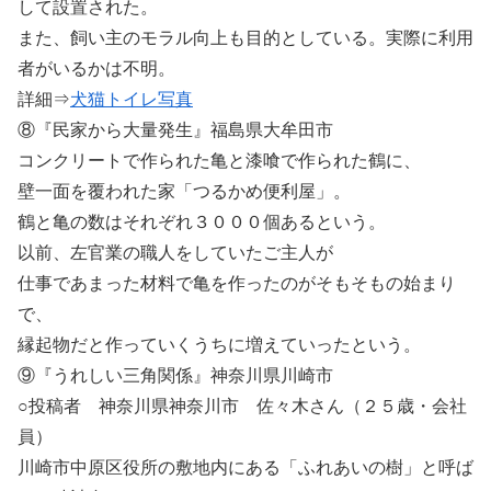
して設置された。
また、飼い主のモラル向上も目的としている。実際に利用
者がいるかは不明。
詳細⇒
犬猫トイレ写真
⑧『民家から大量発生』福島県大牟田市
コンクリートで作られた亀と漆喰で作られた鶴に、
壁一面を覆われた家「つるかめ便利屋」。
鶴と亀の数はそれぞれ３０００個あるという。
以前、左官業の職人をしていたご主人が
仕事であまった材料で亀を作ったのがそもそもの始まり
で、
縁起物だと作っていくうちに増えていったという。
⑨『うれしい三角関係』神奈川県川崎市
○投稿者 神奈川県神奈川市 佐々木さん（２５歳・会社
員）
川崎市中原区役所の敷地内にある「ふれあいの樹」と呼ば