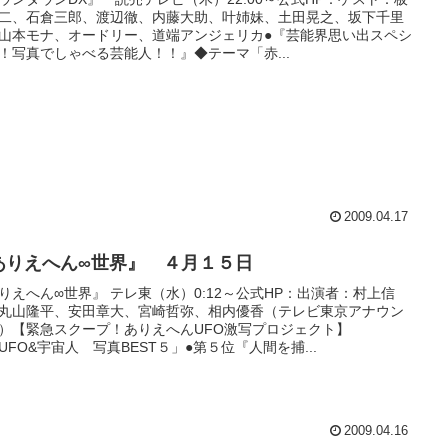
二、石倉三郎、渡辺徹、内藤大助、叶姉妹、土田晃之、坂下千里
山本モナ、オードリー、道端アンジェリカ●『芸能界思い出スペシ
！写真でしゃべる芸能人！！』◆テーマ「赤...
2009.04.17
ありえへん∞世界』 ４月１５日
りえへん∞世界』 テレ東（水）0:12～公式HP：出演者：村上信
丸山隆平、安田章大、宮崎哲弥、相内優香（テレビ東京アナウン
）【緊急スクープ！ありえへんUFO激写プロジェクト】
UFO&宇宙人 写真BEST５」●第５位『人間を捕...
2009.04.16