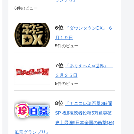
6件のビュー
『ダウンタウンDX』 ６
月１９日
5件のビュー
『ありえへん∞世界』
３月２５日
5件のビュー
『ナニコレ珍百景2時間
SP 祝!!視聴者投稿5万通突破
史上最強!!日本全国の衝撃(秘)
風景グランプリ』