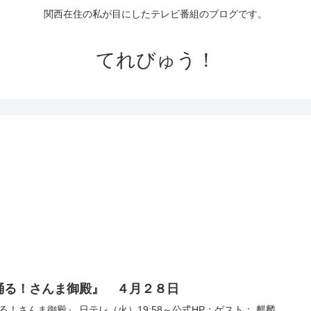
関西在住の私が目にしたテレビ番組のブログです。
てれびゅう！
踊る！さんま御殿』 ４月２８日
る！さんま御殿』 日テレ（火）19:58～公式HP：ゲスト： 麒麟、