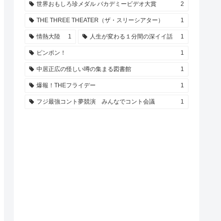
世界おもしろ珍メダル バカデミービデオ大賞
2
THE THREE THEATER（ザ・スリーシアター）
1
情熱大陸
1
人生が変わる１分間の深イイ話
1
ピンポン！
1
中居正広の怪しい噂の集まる図書館
1
爆報！THEフライデー
1
フジ最強コント夢競演 みんなでコント会議
1