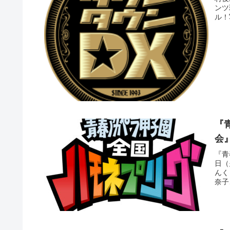
ンツ
ル！
『
会
『青
日（
んく
奈子、