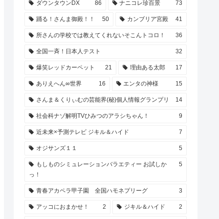
ダウンタウンDX
86
ナニコレ珍百景
73
踊る！さんま御殿！！
50
カンブリア宮殿
41
所さんの学校では教えてくれないそこんトコロ！
36
全国一斉！日本人テスト
32
爆笑レッドカーペット
21
理由ある太郎
17
ありえへん∞世界
16
エンタの神様
15
さんま＆くりぃむの芸能界(秘)個人情報グランプリ
14
社会科ナゾ解明TVひみつのアラシちゃん！
9
近未来×予測テレビ ジキル＆ハイド
7
オジサンズ１１
5
もしものシミュレーションバラエティー お試しか
5
っ！
青春アカペラ甲子園 全国ハモネプリーグ
3
アッコにおまかせ！
2
ジキル＆ハイド
2