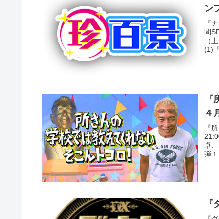
ン
『ナ
間S
（土
(1
『
４
『所
21
卓、
弾！
『
『ダ