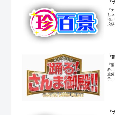
『
『ナ
ちゃ
猫』
投稿
『
『踊
希、
重盛
子、
『