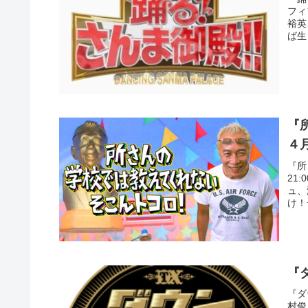
フィ
裕英
ば生
『
４
『所
21
ュ、
け！
『
『ダ
村俊