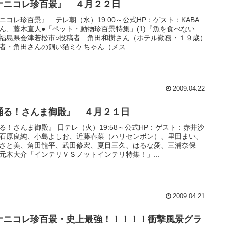
ナニコレ珍百景』 ４月２２日
ニコレ珍百景』 テレ朝（水）19:00～公式HP：ゲスト：KABA.
ん、藤木直人●「ペット・動物珍百景特集」(1)『魚を食べない
福島県会津若松市○投稿者 角田和樹さん（ホテル勤務・１９歳）
者・角田さんの飼い猫ミケちゃん（メス...
2009.04.22
踊る！さんま御殿』 ４月２１日
る！さんま御殿』 日テレ（火）19:58～公式HP：ゲスト：赤井沙
石原良純、小島よしお、近藤春菜（ハリセンボン）、里田まい、
さと美、角田龍平、武田修宏、夏目三久、はるな愛、三浦奈保
元木大介「インテリＶＳノットインテリ特集！」...
2009.04.21
ナニコレ珍百景・史上最強！！！！！衝撃風景グラ