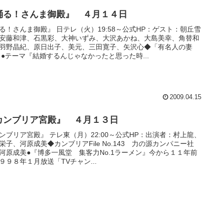
踊る！さんま御殿』 ４月１４日
る！さんま御殿』 日テレ（火）19:58～公式HP：ゲスト：朝丘雪
安藤和津、石黒彩、大神いずみ、大沢あかね、大島美幸、角替和
羽野晶紀、原日出子、美元、三田寛子、矢沢心◆「有名人の妻
」●テーマ『結婚するんじゃなかったと思った時...
2009.04.15
カンブリア宮殿』 ４月１３日
ンブリア宮殿』 テレ東（月）22:00～公式HP：出演者：村上龍、
栄子、河原成美◆カンブリアFile No.143 力の源カンパニー社
河原成美●『博多一風堂 集客力No.1ラーメン』今から１１年前
９９８年１月放送「TVチャン...