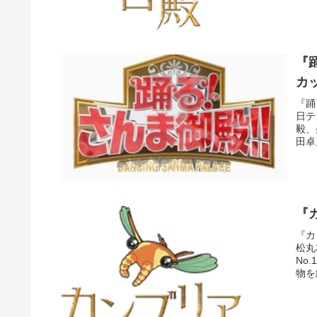
『
カ
『踊
日テ
毅、
田卓
『
『カ
松丸
No
物を