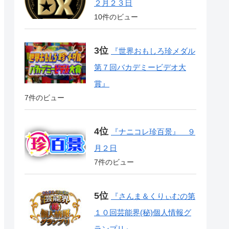
２月２３日
10件のビュー
『世界おもしろ珍メダル
第７回バカデミービデオ大
賞』
7件のビュー
『ナニコレ珍百景』 ９
月２日
7件のビュー
『さんま＆くりぃむの第
１０回芸能界(秘)個人情報グ
ランプリ』