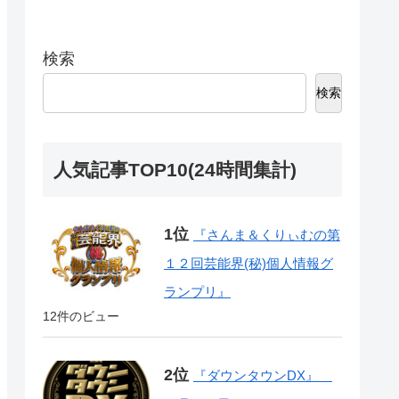
検索
検索
人気記事TOP10(24時間集計)
『さんま＆くりぃむの第
１２回芸能界(秘)個人情報グ
ランプリ』
12件のビュー
『ダウンタウンDX』