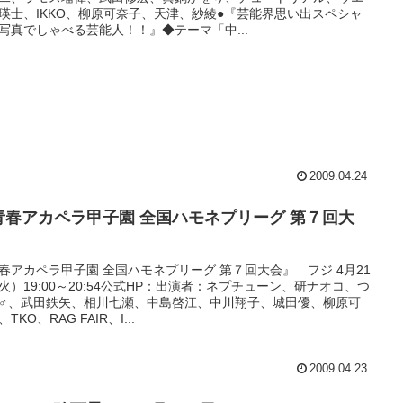
瑛士、IKKO、柳原可奈子、天津、紗綾●『芸能界思い出スペシャ
写真でしゃべる芸能人！！』◆テーマ「中...
2009.04.24
青春アカペラ甲子園 全国ハモネプリーグ 第７回大
』
春アカペラ甲子園 全国ハモネプリーグ 第７回大会』 フジ 4月21
火）19:00～20:54公式HP：出演者：ネプチューン、研ナオコ、つ
♂、武田鉄矢、相川七瀬、中島啓江、中川翔子、城田優、柳原可
TKO、RAG FAIR、I...
2009.04.23