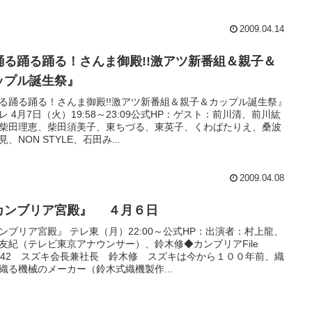
2009.04.14
踊る踊る踊る！さんま御殿!!激アツ新番組＆親子＆
ップル誕生祭』
る踊る踊る！さんま御殿!!激アツ新番組＆親子＆カップル誕生祭』
レ 4月7日（火）19:58～23:09公式HP：ゲスト：前川清、前川紘
柴田理恵、柴田須美子、東ちづる、東英子、くわばたりえ、桑波
見、NON STYLE、石田み...
2009.04.08
カンブリア宮殿』 ４月６日
ンブリア宮殿』 テレ東（月）22:00～公式HP：出演者：村上龍、
友紀（テレビ東京アナウンサー）、鈴木修◆カンブリアFile
.142 スズキ会長兼社長 鈴木修 スズキは今から１００年前、織
織る機械のメーカー（鈴木式織機製作...