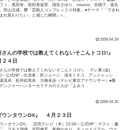
フィ、黒田有、前田美波里、国生さゆり、misono、谷桃子、薬丸
、田山涼成、響「芸能人コンプレックス特集」●テーマ『「できれ
まれ変わりたい」と感じた瞬間』○...
2009.04.29
所さんの学校では教えてくれないそこんトコロ!』
月２４日
さんの学校では教えてくれないそこんトコロ!』 テレ東 (金)
:00～公式HP：出演者：所ジョージ、清水ミチコ、アンジャッシ
湯浅卓、松井絵里奈、大橋未歩（テレビ東京アナウンサー）●働
デンジャーハンターカラテカの２人が「よみう...
2009.04.25
ダウンタウンDX』 ４月２３日
ウンタウンDX』 読売テレビ（木）22:00～公式HP：ゲスト：藤
二、ラモス瑠偉、武田修宏、眞鍋かをり、チュートリアル、ウエ