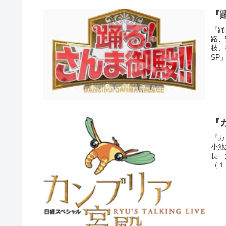
『
『踊
路、
枝、
SP
『
『カ
小池
長 
（１