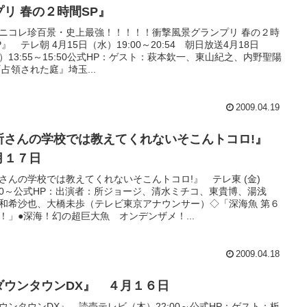
プリ 春の２時間SP』
ニコレ珍百景・史上最強！！！！！衝撃風景グランプリ 春の２時
P』 テレ朝 4月15日（水）19:00～20:54 朝日放送4月18日
）13:55～15:50公式HP：ゲスト：萩本欽一、東山紀之、内野聖陽
)『占領された庭』埼玉...
2009.04.19
所さんの学校では教えてくれないそこんトコロ!』
月１７日
さんの学校では教えてくれないそこんトコロ!』 テレ東 (金)
:00～公式HP：出演者：所ジョージ、清水ミチコ、東貴博、湯浅
和希沙也、大橋未歩（テレビ東京アナウンサー）◇「深海魚 第６
！」●深海！幻の超巨大魚 オンデンザメ！...
2009.04.18
ダウンタウンDX』 ４月１６日
ウンタウンDX』 読売テレビ（木）22:00～公式HP：ゲスト：板