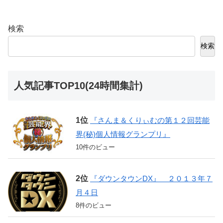
検索
検索
人気記事TOP10(24時間集計)
『さんま＆くりぃむの第１２回芸能
界(秘)個人情報グランプリ』
10件のビュー
『ダウンタウンDX』 ２０１３年７
月４日
8件のビュー