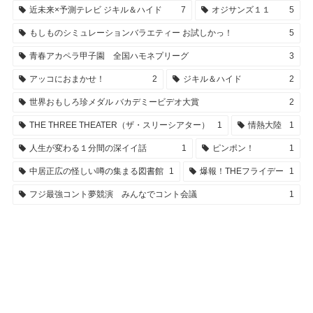
近未来×予測テレビ ジキル＆ハイド
7
オジサンズ１１
5
もしものシミュレーションバラエティー お試しかっ！
5
青春アカペラ甲子園 全国ハモネプリーグ
3
アッコにおまかせ！
2
ジキル＆ハイド
2
世界おもしろ珍メダル バカデミービデオ大賞
2
THE THREE THEATER（ザ・スリーシアター）
1
情熱大陸
1
人生が変わる１分間の深イイ話
1
ピンポン！
1
中居正広の怪しい噂の集まる図書館
1
爆報！THEフライデー
1
フジ最強コント夢競演 みんなでコント会議
1