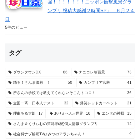
強！！！！！！！ニッポン衝撃風景グラ
ンプリ 投稿大感謝２時間SP』 ６月２４
日
5件のビュー
タグ
ダウンタウンDX
86
ナニコレ珍百景
73
踊る！さんま御殿！！
50
カンブリア宮殿
41
所さんの学校では教えてくれないそこんトコロ！
36
全国一斉！日本人テスト
32
爆笑レッドカーペット
21
理由ある太郎
17
ありえへん∞世界
16
エンタの神様
15
さんま＆くりぃむの芸能界(秘)個人情報グランプリ
14
社会科ナゾ解明TVひみつのアラシちゃん！
9