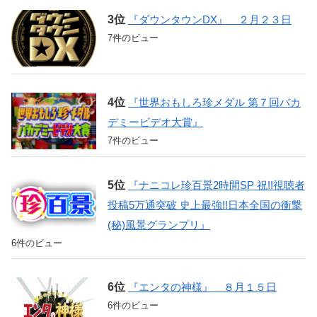
『ダウンタウンDX』 ２月２３日
7件のビュー
『世界おもしろ珍メダル 第７回バカ
デミービデオ大賞』
7件のビュー
『ナニコレ珍百景2時間SP 祝!!視聴者
投稿5万通突破 史上最強!!日本全国の衝撃
(秘)風景グランプリ』
6件のビュー
『エンタの神様』 ８月１５日
6件のビュー