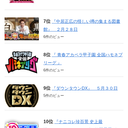
『中居正広の怪しい噂の集まる図書
館』 ２月２８日
6件のビュー
『 青春アカペラ甲子園 全国ハモネプ
リーグ 』
6件のビュー
『ダウンタウンDX』 ５月３０日
5件のビュー
『ナニコレ珍百景 史上最