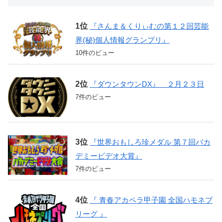
『さんま＆くりぃむの第１２回芸能
界(秘)個人情報グランプリ』
10件のビュー
『ダウンタウンDX』 ２月２３日
7件のビュー
『世界おもしろ珍メダル 第７回バカ
デミービデオ大賞』
7件のビュー
『 青春アカペラ甲子園 全国ハモネプ
リーグ 』