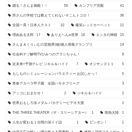
踊る！さんま御殿！！
50
カンブリア宮殿
41
所さんの学校では教えてくれないそこんトコロ！
36
全国一斉！日本人テスト
32
爆笑レッドカーペット
21
理由ある太郎
17
ありえへん∞世界
16
エンタの神様
15
さんま＆くりぃむの芸能界(秘)個人情報グランプリ
14
社会科ナゾ解明TVひみつのアラシちゃん！
9
近未来×予測テレビ ジキル＆ハイド
7
オジサンズ１１
5
もしものシミュレーションバラエティー お試しかっ！
5
青春アカペラ甲子園 全国ハモネプリーグ
3
アッコにおまかせ！
2
ジキル＆ハイド
2
世界おもしろ珍メダル バカデミービデオ大賞
2
THE THREE THEATER（ザ・スリーシアター）
1
情熱大陸
1
人生が変わる１分間の深イイ話
1
ピンポン！
1