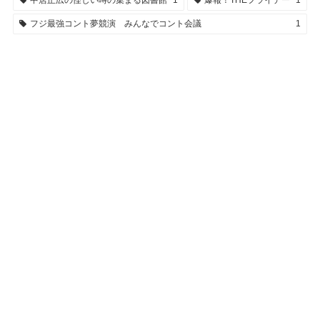
中居正広の怪しい噂の集まる図書館
1
爆報！THEフライデー
1
フジ最強コント夢競演 みんなでコント会議
1