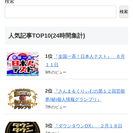
検索
検索
人気記事TOP10(24時間集計)
『全国一斉！日本人テスト』 ６月
１１日
9件のビュー
『さんま＆くりぃむの第１２回芸能
界(秘)個人情報グランプリ』
7件のビュー
『ダウンタウンDX』 ２月１８日