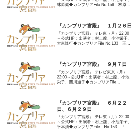
林原健◆カンブリアFile No.158 林原グ
ループ社長 林原健●『社長歴４８年！日
本一ユニークな会社』林原は１８８３
年、岡山市で創業。事業のスタートはで
ん粉...
『カンブリア宮殿』 １月２６日
『カンブリア宮殿』 テレ東（月）22:00
～公式HP：出演者：村上龍、小池栄子、
大東隆行◆カンブリアFile No.133 王将
フードサービス社長 大東隆行●『「餃子
の王将」全店黒字の繁盛術』午後７時、
東京・渋谷。外食産業の激戦区であるこ
の...
『カンブリア宮殿』 ９月７日
『カンブリア宮殿』 テレビ東京（月）
22:00～公式HP：出演者：村上龍、小池
栄子、西川通子◆カンブリアFile
No.164 再春館製薬所会長 西川通子
●『年商２６２億円 ”TV通販の母”』テレ
ビCMでお馴染みのドモホルンリンクル。
店には...
『カンブリア宮殿』 ６月２２
日、６月２９日
『カンブリア宮殿』 テレ東（月）22:00
～公式HP：出演者：村上龍、小池栄子、
平本清◆カンブリアFile No.153 「２
１」創業者 平本清●『３分で分かる「２
１」 日本一社員想いの会社』日本一社