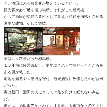
今、酒田に来る観光客が増えているという。
観光客が必ず足を運ぶ場所、それがこの相馬楼。
かつて酒田が交易の要所として栄えた時代を彷彿とさせる
豪華な建物。そして舞妓。
実は元々料亭だった相馬楼。
１０年前に経営破綻し、更地にされる寸前だったところを
ある男が救った。
窮地を知るや４億円を寄付、観光施設に改修したのが新田
だった。
実は新田、酒田の人にとっては足を向けて眠れない存在
だ。
例えば、酒田市内からわずか１５分、大都市からのアクセ