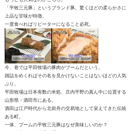
「平牧三元豚」というブランド豚。驚くほどの柔らかさに
上品な甘味が特徴。
一度食べればリピーターになること必死。
今、巷では平田牧場の豚肉がブームだという。
雑誌をめくればその名を見かけないことはないほどの人気
ぶり。
平田牧場は日本有数の米処、庄内平野の真ん中に位置する
山形県・酒田市にある。
酒田は江戸時代から北前舟の交易地として栄えてきた伝統
ある町。
一体、ブームの平牧三元豚はなぜ美味しいのか？