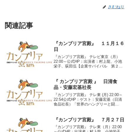
さむねり
関連記事
『カンブリア宮殿』 １１月１６
日
『カンブリア宮殿』 テレビ東京（月）
22:00～公式HP：出演者：村上龍、小池
栄子、荻田伍【企業サバイバル 第２
弾】◆カンブリアFile No.174 アサヒビ
ール社長 荻田伍●『”夕日ビール” どん
底を知る営業の鬼』東京・新宿にあるビ
『 カンブリア宮殿 』 日清食
ヤホ...
品・安藤宏基社長
『カンブリア宮殿』 テレ東 (月) 22:00～
22:54公式HP：ゲスト：安藤宏基（日清
食品社長）「世界のハングリーと闘
え！ 即席麺の王者に学ぶ ロングセラ
ーの作り方」●カンブリアFile No.92 日
清食品社長・安藤宏基。１９４７年生...
『カンブリア宮殿』 ７月２７日
『カンブリア宮殿』 テレ東（月）22:00
～公式HP：出演者：村上龍、小池栄子、