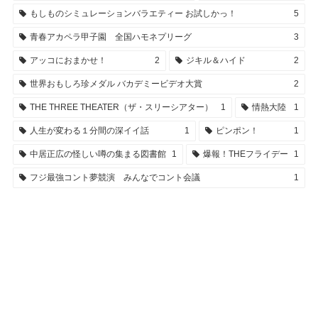
もしものシミュレーションバラエティー お試しかっ！
5
青春アカペラ甲子園 全国ハモネプリーグ
3
アッコにおまかせ！
2
ジキル＆ハイド
2
世界おもしろ珍メダル バカデミービデオ大賞
2
THE THREE THEATER（ザ・スリーシアター）
1
情熱大陸
1
人生が変わる１分間の深イイ話
1
ピンポン！
1
中居正広の怪しい噂の集まる図書館
1
爆報！THEフライデー
1
フジ最強コント夢競演 みんなでコント会議
1