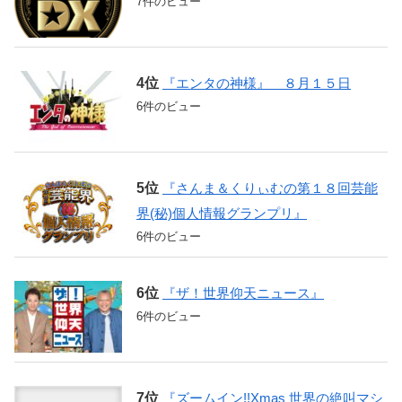
7件のビュー
『エンタの神様』 ８月１５日
6件のビュー
『さんま＆くりぃむの第１８回芸能
界(秘)個人情報グランプリ』
6件のビュー
『ザ！世界仰天ニュース』
6件のビュー
『ズームイン!!Xmas 世界の絶叫マシ