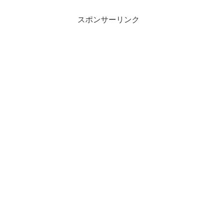
員想いの会社。それが「２１」。広島を
中心...
スポンサーリンク