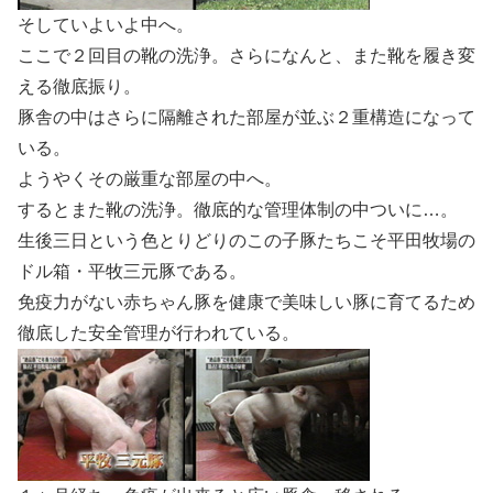
そしていよいよ中へ。
ここで２回目の靴の洗浄。さらになんと、また靴を履き変
える徹底振り。
豚舎の中はさらに隔離された部屋が並ぶ２重構造になって
いる。
ようやくその厳重な部屋の中へ。
するとまた靴の洗浄。徹底的な管理体制の中ついに…。
生後三日という色とりどりのこの子豚たちこそ平田牧場の
ドル箱・平牧三元豚である。
免疫力がない赤ちゃん豚を健康で美味しい豚に育てるため
徹底した安全管理が行われている。