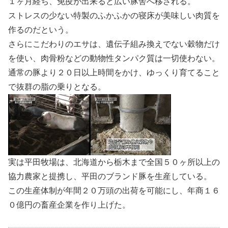
１ヶ月経ち、免疫が出来ると広い豚舎へ移される。
ストレスの少ない特製のふかふかの寝床が美味しい肉質を
作るのだという。
さらにこだわりのエサは、遺伝子組み換えでない穀物だけ
を使い、肉骨粉などの動物性タンパク質は一切使わない。
通常の豚より２０日以上時間をかけ、ゆっくり育てること
で抜群の脂の乗りとなる。
実は平田牧場は、北海道から栃木まで全国５０ヶ所以上の
協力農家と提携し、平田のブランド豚を生産している。
この生産体制が年間２０万頭の出荷を可能にし、年商１６
０億円の畜産企業を作り上げた。