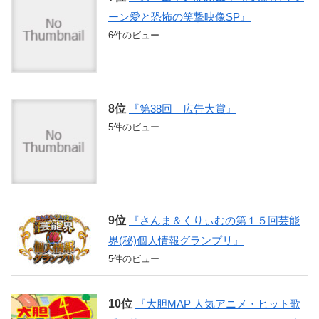
ーン愛と恐怖の笑撃映像SP』
6件のビュー
『第38回 広告大賞』
5件のビュー
『さんま＆くりぃむの第１５回芸能
界(秘)個人情報グランプリ』
5件のビュー
『大胆MAP 人気アニメ・ヒット歌