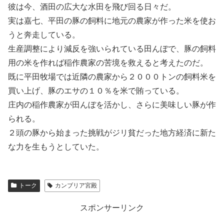
彼は今、酒田の広大な水田を飛び回る日々だ。
実は嘉七、平田の豚の飼料に地元の農家が作った米を使お
うと奔走している。
生産調整により減反を強いられている田んぼで、豚の飼料
用の米を作れば稲作農家の苦境を救えると考えたのだ。
既に平田牧場では近隣の農家から２０００トンの飼料米を
買い上げ、豚のエサの１０％を米で賄っている。
庄内の稲作農家が田んぼを活かし、さらに美味しい豚が作
られる。
２頭の豚から始まった挑戦がジリ貧だった地方経済に新た
な力を生もうとしていた。
トーク
カンブリア宮殿
スポンサーリンク