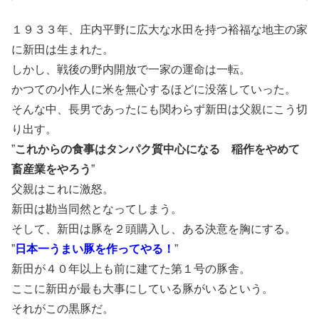
１９３３年、庄内平野に広大な水田を持つ裕福な地主の家
に新田は生まれた。
しかし、戦後の野内開放で一家の運命は一転。
かつての小作人に米を無心するほどに没落していった。
そんな中、長男であったにも関わらず新田は父親にこう切
り出す。
”
これからの食事はタンパク質中心になる 稲作をやめて
畜産業をやろう
”
父親はこれに激怒。
新田は勘当同然となってしまう。
そして、新田は豚を２頭購入し、ある決意を胸にする。
”
日本一うまい豚を作ってやる！
”
新田が４０年以上も前に建てた第１号の豚舎。
ここに新田が最も大事にしている豚がいるという。
それがこの黒豚だ。