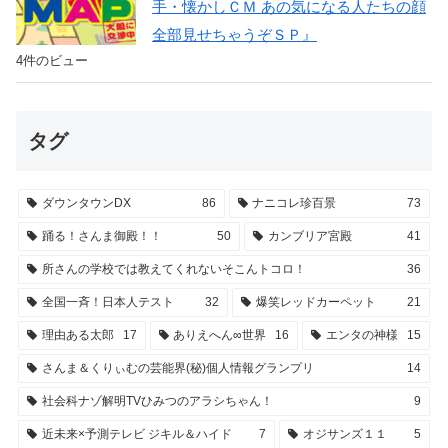
手・懐かしＣＭ あの気になる人たちの顔
全部見せちゃうぞＳＰ』
4件のビュー
タグ
ダウンタウンDX
86
ナニコレ珍百景
73
踊る！さんま御殿！！
50
カンブリア宮殿
41
所さんの学校では教えてくれないそこんトコロ！
36
全国一斉！日本人テスト
32
爆笑レッドカーペット
21
理由ある太郎
17
ありえへん∞世界
16
エンタの神様
15
さんま＆くりぃむの芸能界(秘)個人情報グランプリ
14
社会科ナゾ解明TVひみつのアラシちゃん！
9
近未来×予測テレビ ジキル＆ハイド
7
オジサンズ１１
5