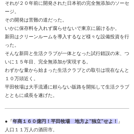
それが２０年前に開発された日本初の完全無添加のソーセ
ージ。
その開発は苦難の道だった。
いかに保存料を入れず腐らせないで東京に届けるか。
新田はクリーンルームを導入するなど様々な設備投資を行
った。
そんな新田と生活クラブが一体となった試行錯誤の末、つ
いに１５年目、完全無添加が実現する。
わずかな量から始まった生活クラブとの取引は現在なんと
１０万頭近く。
平田牧場は大手流通に頼らない販路を開拓して生活クラブ
とともに成長を遂げた。
●『
年商１６０億円！平田牧場 地方よ”独立”せよ！
』
人口１１万人の酒田市。