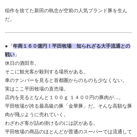
稲作を捨てた新田の執念が空前の人気ブランド豚を生ん
だ。
●『
年商１６０億円！平田牧場 知られざる大手流通との
戦い
』
休日の酒田市。
そこに観光客が殺到する場所がある。
車のナンバーを見ると首都圏からのものも少なくない。
実はここ平田牧場の直売場。
店内を見るとなんと１００ｇ １４００円の豚肉が…。
平田牧場が誇る最高級の豚「金華豚」だ。そんな高額な豚
肉が飛ぶように売れていく。
わざわざ客が詰め掛けるのには訳がある。
平田牧場の商品のほとんどが普通のスーパーでは流通して