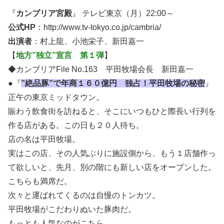
『
カンブリア宮殿
』 テレビ東京（月）22:00～
公式HP
：http://www.tv-tokyo.co.jp/cambria/
出演者
：村上龍、小池栄子、新田嘉一
【
地方”独立”宣言 第１弾
】
◆カンブリアFile No.163 平田牧場会長 新田嘉一
●『
”絶品豚”で年商１６０億円 独占！平田牧場の秘密
』
正午の東京ミッドタウン。
賑わう飲食街を訪ねると、そこにいつもひと際長い行列を
作る店がある。この日も２０人待ち。
店の名は平田牧場。
実はこの店、その人気ぶりに施設側から、もう１店舗作っ
て欲しいと、先月、別の階にも新しい店をオープンした。
こちらも満席だ。
次々と運ばれてくるのは自慢のトンカツ。
平田牧場がこだわりぬいた豚肉だ。
もっとも人気なのがこちら。