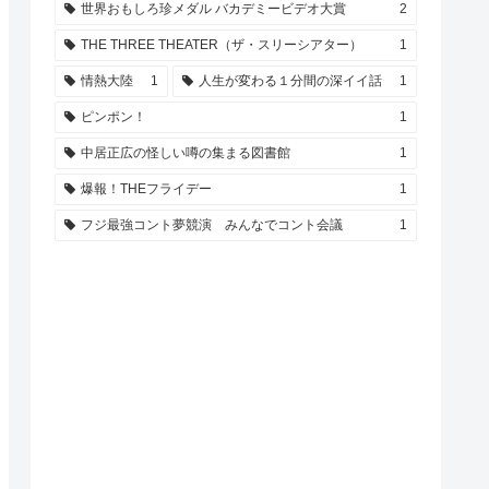
世界おもしろ珍メダル バカデミービデオ大賞
2
THE THREE THEATER（ザ・スリーシアター）
1
情熱大陸
1
人生が変わる１分間の深イイ話
1
ピンポン！
1
中居正広の怪しい噂の集まる図書館
1
爆報！THEフライデー
1
フジ最強コント夢競演 みんなでコント会議
1