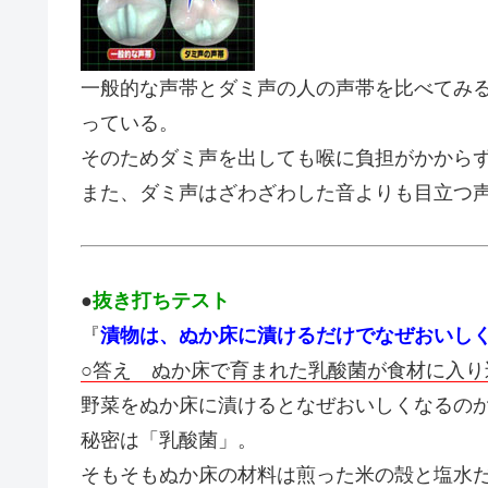
一般的な声帯とダミ声の人の声帯を比べてみ
っている。
そのためダミ声を出しても喉に負担がかから
また、ダミ声はざわざわした音よりも目立つ
●
抜き打ちテスト
『
漬物は、ぬか床に漬けるだけでなぜおいし
○答え ぬか床で育まれた乳酸菌が食材に入
野菜をぬか床に漬けるとなぜおいしくなるの
秘密は「
乳酸菌
」。
そもそもぬか床の材料は煎った米の殻と塩水