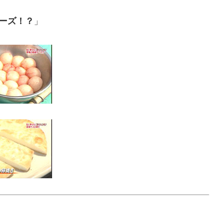
ーズ！？
」