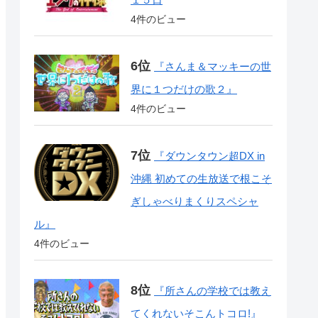
4件のビュー
『さんま＆マッキーの世
界に１つだけの歌２』
4件のビュー
『ダウンタウン超DX in
沖縄 初めての生放送で根こそ
ぎしゃべりまくりスペシャ
ル』
4件のビュー
『所さんの学校では教え
てくれないそこんトコロ!』