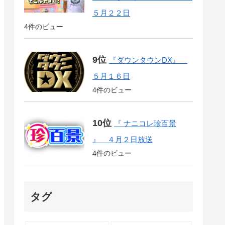
５月２２日
4件のビュー
『ダウンタウンDX』
５月１６日
4件のビュー
『 ナニコレ珍百景
』 ４月２日放送
4件のビュー
タグ