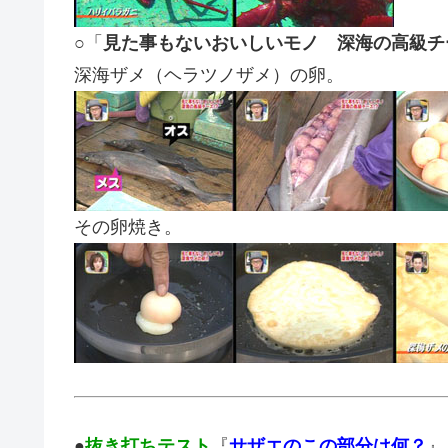
○「
見た事もないおいしいモノ 深海の高級チ
深海ザメ（ヘラツノザメ）の卵。
その卵焼き。
●
抜き打ちテスト
『
サザエのこの部分は何？
』