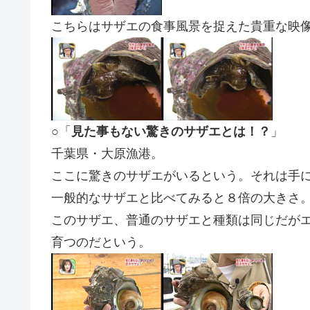
こちらはサザエの食事風景を捉えた貴重な映
○「
見た事もない驚きのサザエとは！？
」
千葉県・大原漁港。
ここに驚きのサザエがいるという。それは手
一般的なサザエと比べてみると８倍の大きさ
このサザエ、普通のサザエと種類は同じだが
育つのだという。