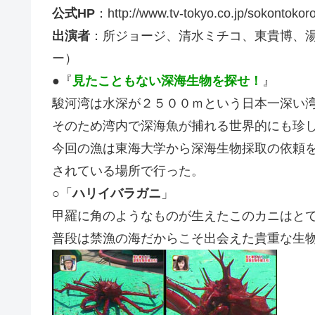
公式HP
：http://www.tv-tokyo.co.jp/sokontokoro
出演者
：所ジョージ、清水ミチコ、東貴博、
ー）
●『
見たこともない深海生物を探せ！
』
駿河湾は水深が２５００ｍという日本一深い
そのため湾内で深海魚が捕れる世界的にも珍
今回の漁は
東海大学
から深海生物採取の依頼
されている場所で行った。
○「
ハリイバラガニ
」
甲羅に角のようなものが生えたこの
カニ
はと
普段は禁漁の海だからこそ出会えた貴重な生