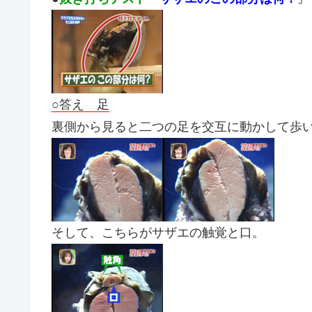
○答え 足
裏側から見ると二つの足を交互に動かして歩
そして、こちらがサザエの触覚と口。