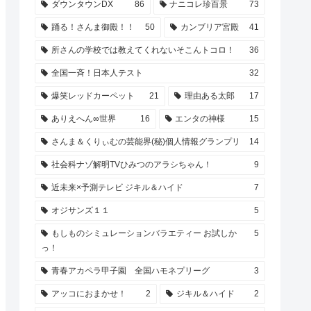
ダウンタウンDX
86
ナニコレ珍百景
73
踊る！さんま御殿！！
50
カンブリア宮殿
41
所さんの学校では教えてくれないそこんトコロ！
36
全国一斉！日本人テスト
32
爆笑レッドカーペット
21
理由ある太郎
17
ありえへん∞世界
16
エンタの神様
15
さんま＆くりぃむの芸能界(秘)個人情報グランプリ
14
社会科ナゾ解明TVひみつのアラシちゃん！
9
近未来×予測テレビ ジキル＆ハイド
7
オジサンズ１１
5
もしものシミュレーションバラエティー お試しか
5
っ！
青春アカペラ甲子園 全国ハモネプリーグ
3
アッコにおまかせ！
2
ジキル＆ハイド
2