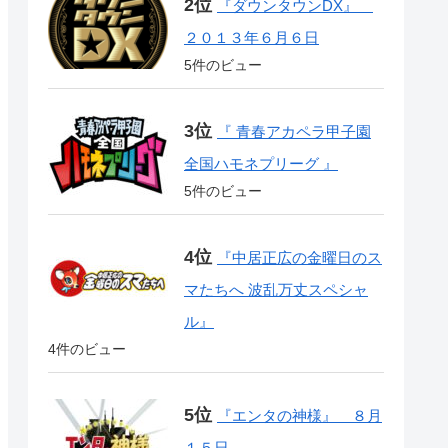
『ダウンタウンDX』
２０１３年６月６日
5件のビュー
『 青春アカペラ甲子園
全国ハモネプリーグ 』
5件のビュー
『中居正広の金曜日のス
マたちへ 波乱万丈スペシャ
ル』
4件のビュー
『エンタの神様』 ８月
１５日