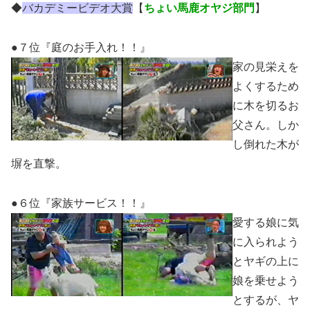
◆
バカデミービデオ大賞
【
ちょい馬鹿オヤジ部門
】
●７位『庭のお手入れ！！』
家の見栄えを
よくするため
に木を切るお
父さん。しか
し倒れた木が
塀を直撃。
●６位『家族サービス！！』
愛する娘に気
に入られよう
とヤギの上に
娘を乗せよう
とするが、ヤ