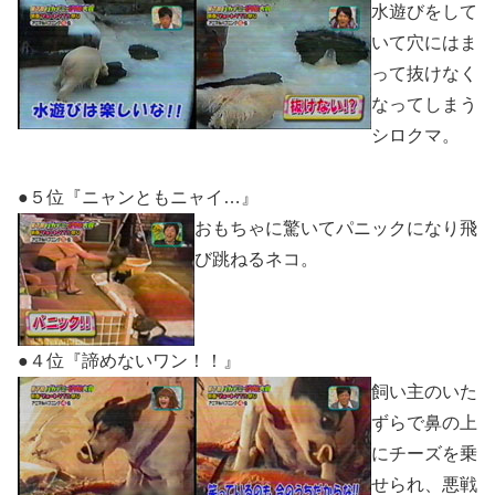
水遊びをして
いて穴にはま
って抜けなく
なってしまう
シロクマ。
●５位『ニャンともニャイ…』
おもちゃに驚いてパニックになり飛
び跳ねるネコ。
●４位『諦めないワン！！』
飼い主のいた
ずらで鼻の上
にチーズを乗
せられ、悪戦