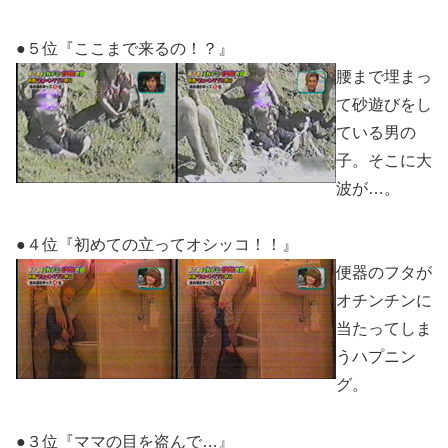
●５位『ここまで来るの！？』
腰まで埋まっ
て砂遊びをし
ている男の
子。そこに大
波が…。
●４位『初めての立ってオシッコ！！』
便器のフタが
オチンチンに
当たってしま
うハプニン
グ。
●３位『ママの目を盗んで…』