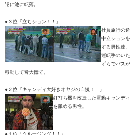
逆に池に転落。
●３位『立ちション！！』
社員旅行の途
中立ションを
する男性達。
運転手のいた
ずらでバスが
移動して皆大慌て。
●２位『キャンディ大好きオヤジの自慢！！』
釘打ち機を改造した電動キャンディ
を舐める男性。
●１位『クルージング！！』