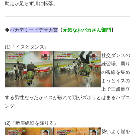
助走が足らず川に転落。
◆
バカデミービデオ大賞
【
元気なおバカさん部門
】
(1)『イスとダンス』
社交ダンスの
練習場。周り
の視線を集め
ようとイスの
上で三点倒立
する男性だったがイスが破れて頭がズボリとはまるハプニ
ング。
(2)『断崖絶壁を降りる』
勢いよく崖を