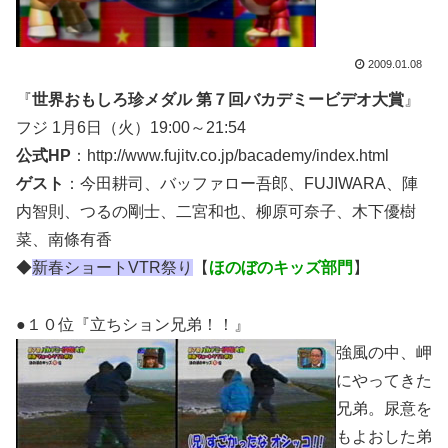
2009.01.08
『
世界おもしろ珍メダル 第７回バカデミービデオ大賞
』
フジ 1月6日（火）19:00～21:54
公式HP
：http://www.fujitv.co.jp/bacademy/index.html
ゲスト
：今田耕司、バッファロー吾郎、FUJIWARA、陣
内智則、つるの剛士、二宮和也、柳原可奈子、木下優樹
菜、南條有香
◆
新春ショートVTR祭り
【
ほのぼのキッズ部門
】
●１０位『立ちション兄弟！！』
強風の中、岬
にやってきた
兄弟。尿意を
もよおした弟