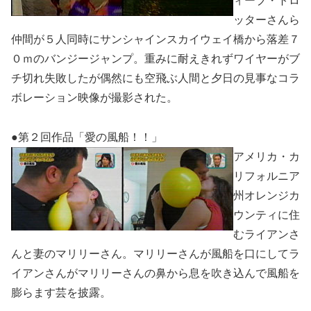
ィーブ・トロ
ッターさんら
仲間が５人同時にサンシャインスカイウェイ橋から落差７
０ｍのバンジージャンプ。重みに耐えきれずワイヤーがブ
チ切れ失敗したが偶然にも空飛ぶ人間と夕日の見事なコラ
ボレーション映像が撮影された。
●第２回作品「愛の風船！！」
アメリカ・カ
リフォルニア
州オレンジカ
ウンティに住
むライアンさ
んと妻のマリリーさん。マリリーさんが風船を口にしてラ
イアンさんがマリリーさんの鼻から息を吹き込んで風船を
膨らます芸を披露。