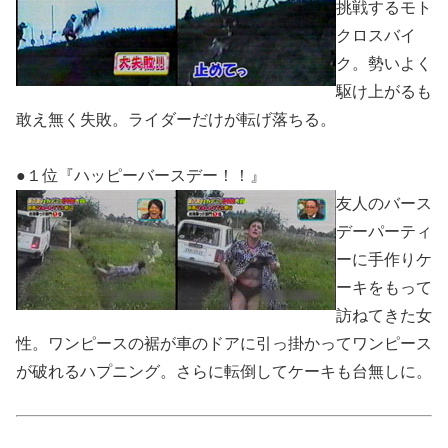
挑戦するモト
クロスバイ
ク。勢いよく
駆け上がるも
敢え無く失敗。ライダーだけが転げ落ちる。
●１位『ハッピーバースデー！！』
友人のバース
デーパーティ
ーに手作りケ
ーキをもって
訪ねてきた女
性。ワンピースの裾が車のドアに引っ掛かってワンピース
が破れるハプニング。さらに転倒してケーキも台無しに。