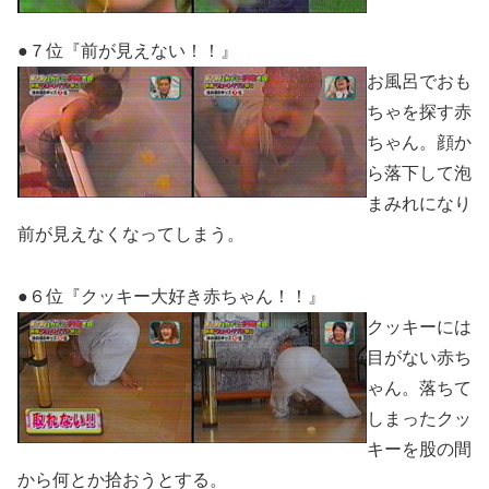
●７位『前が見えない！！』
お風呂でおも
ちゃを探す赤
ちゃん。顔か
ら落下して泡
まみれになり
前が見えなくなってしまう。
●６位『クッキー大好き赤ちゃん！！』
クッキーには
目がない赤ち
ゃん。落ちて
しまったクッ
キーを股の間
から何とか拾おうとする。