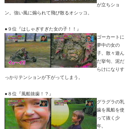
が立ちショ
ン。強い風に煽られて飛び散るオシッコ。
●９位『はしゃぎすぎた女の子！！』
ゴーカートに
夢中の女の
子。散々遊ん
だ挙句、泥だ
らけになりす
っかりテンションが下がってしまう。
●８位『風船抜歯！？』
グラグラの乳
歯を風船を使
って抜く少
年。