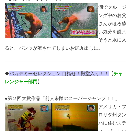
湖でクルージ
ング中のお父
さんがほろ酔
い気分を醒ま
そうと水に入
ると、パンツが流されてしまいお尻丸出しに。
◆
バカデミーセレクション 目指せ！殿堂入り！！
【
チャ
レンジャー部門
】
●第２回大賞作品「前人未踏のスーパージャンプ！！」
アメリカ・フ
ロリダ州タン
パに住むステ