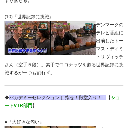
ずり落ちる。
(10)『世界記録に挑戦』
デンマークの
テレビ番組に
出演したトー
マス・ディミ
トリヴィッチ
さん（空手５段）。素手でココナッツを割る世界記録に挑
戦するが一つも割れず。
◆
バカデミーセレクション 目指せ！殿堂入り！！
【
ショ
ートVTR部門
】
●『大好きな匂い』