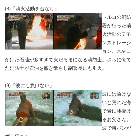
(8)『消火活動を台なし』
トルコの消防
署が行った消
火活動のデモ
ンストレーシ
ョン。木材に
かけた石油が多すぎて火だるまになる消防士。さらに慌て
た消防士が石油を撒き散らし副署長にも引火。
(9)『波にも負けない』
波には負けな
いと荒れた海
で岩に腰掛け
るお父さん。
波で海パンが