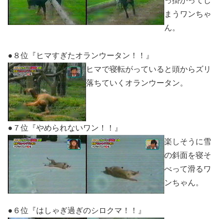
っ掛かってし
まうワンちゃ
ん。
●８位『ヒマすぎたオランウータン！！』
ヒマで寝転がっていると頭からズリ
落ちていくオランウータン。
●７位『やめられないワン！！』
楽しそうに雪
の斜面を寝そ
べって滑るワ
ンちゃん。
●６位『はしゃぎ過ぎのシロクマ！！』