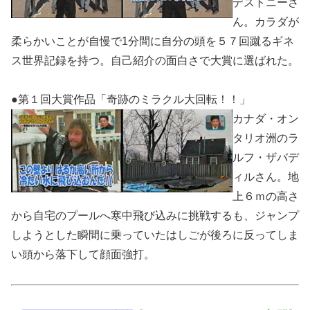
デストニーさ
ん。カラダが
柔らかいことが自慢で1分間に自分の頭を５７回蹴るギネ
ス世界記録を持つ。自己紹介の面白さで大賞に選ばれた。
●第１回大賞作品「奇跡のミラクル大回転！！」
カナダ・オン
タリオ洲のラ
ルフ・ザバデ
ィルさん。地
上６ｍの高さ
から自宅のプールへ寒中飛び込みに挑戦するも、ジャンプ
しようとした瞬間に乗っていたはしごが後ろに反ってしま
い頭から落下して顔面強打。