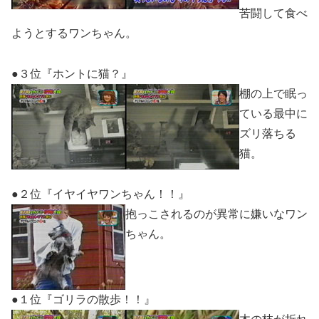
苦闘して食べ
ようとするワンちゃん。
●３位『ホントに猫？』
棚の上で眠っ
ている最中に
ズリ落ちる
猫。
●２位『イヤイヤワンちゃん！！』
抱っこされるのが異常に嫌いなワン
ちゃん。
●１位『ゴリラの散歩！！』