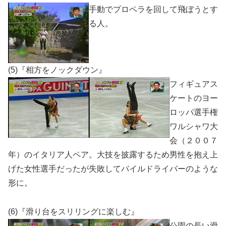
手動でプロペラを回して飛ぼうとす
る人。
(5)『相方をノックダウン』
フィギュアス
ケートのヨー
ロッパ選手権
ワルシャワ大
会（２００７
年）のイタリア人ペア。大技を披露するため男性を抱え上
げた女性選手だったが失敗してパイルドライバーのような
形に。
(6)『滑り台をスリリングに楽しむ』
公園の長い滑