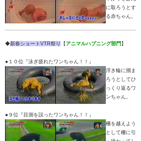
に取ろうとす
る赤ちゃん。
◆
新春ショートVTR祭り
【
アニマルハプニング部門
】
●１０位『泳ぎ疲れたワンちゃん！！』
浮き輪に掴ま
ろうとしてひ
っくり返るワ
ンちゃん。
●９位『目測を誤ったワンちゃん！！』
柵を越えよう
として柵に引