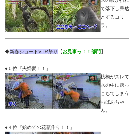
木の枝が折れ
て落下し呆然
とするゴリ
ラ。
◆
新春ショートVTR祭り
【
お見事っ！！部門
】
●５位『夫婦愛！！』
桟橋がズレて
水の中に落っ
こちてしまう
おばあちゃ
ん。
●４位『始めての花瓶作り！！』