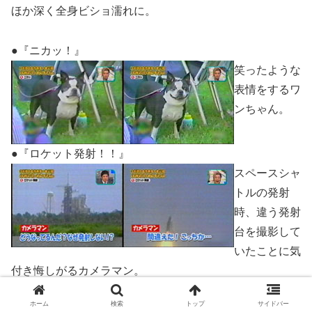
ほか深く全身ビショ濡れに。
●『ニカッ！』
笑ったような
表情をするワ
ンちゃん。
●『ロケット発射！！』
スペースシャ
トルの発射
時、違う発射
台を撮影して
いたことに気
付き悔しがるカメラマン。
ホーム
検索
トップ
サイドバー
●『初めてのドライブ』