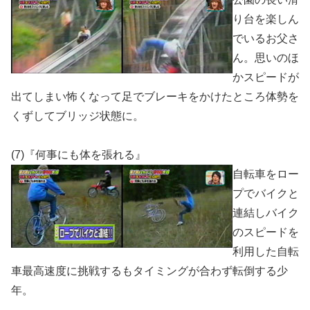
り台を楽しん
でいるお父さ
ん。思いのほ
かスピードが
出てしまい怖くなって足でブレーキをかけたところ体勢を
くずしてブリッジ状態に。
(7)『何事にも体を張れる』
自転車をロー
プでバイクと
連結しバイク
のスピードを
利用した自転
車最高速度に挑戦するもタイミングが合わず転倒する少
年。