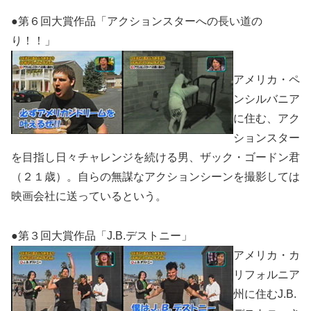
●第６回大賞作品「アクションスターへの長い道の
り！！」
アメリカ・ペ
ンシルバニア
に住む、アク
ションスター
を目指し日々チャレンジを続ける男、ザック・ゴードン君
（２１歳）。自らの無謀なアクションシーンを撮影しては
映画会社に送っているという。
●第３回大賞作品「J.B.デストニー」
アメリカ・カ
リフォルニア
州に住むJ.B.