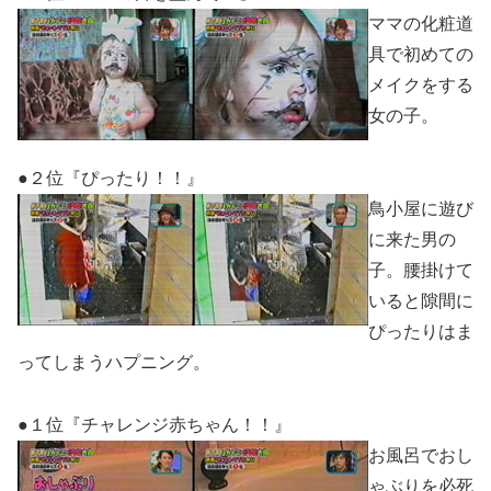
ママの化粧道
具で初めての
メイクをする
女の子。
●２位『ぴったり！！』
鳥小屋に遊び
に来た男の
子。腰掛けて
いると隙間に
ぴったりはま
ってしまうハプニング。
●１位『チャレンジ赤ちゃん！！』
お風呂でおし
ゃぶりを必死