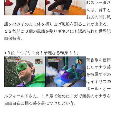
むズラータさ
んは、背中と
お尻の間に風
船を挟みそのまま体を折り曲げ風船を割ることが出来る。
１２秒間に３個の風船を割りギネスにも認められた世界記
録保持者。
●３位『イギリス発！華麗なる転身！！』
芳香剤を使用
したオナラ芸
を披露するの
はイギリスの
ポール・オー
ルフィールドさん。１５歳で始めたヨガで無臭のオナラを
自由自在に操る芸を身につけたという。