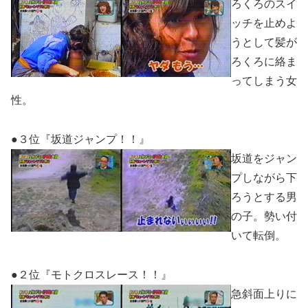
ろくろのスイ
ッチを止めよ
うとして髪が
ろくろに絡ま
ってしまう女
性。
●３位『坂道ジャンプ！！』
坂道をジャン
プしながら下
ろうとする男
の子。勢い付
いて転倒。
●２位『モトクロスレース！！』
急斜面上りに