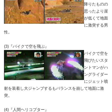
降りたものの
思ったより崖
が低くて地面
に激突する男
性。
(3)『バイクで空を飛ぶ』
バイクで空を
飛びたいスタ
ントマンがハ
ングライダー
にジェット噴
射を装着し大ジャンプするもバランスを崩して地面に激
突。
(4)『人間ヘリコプター』