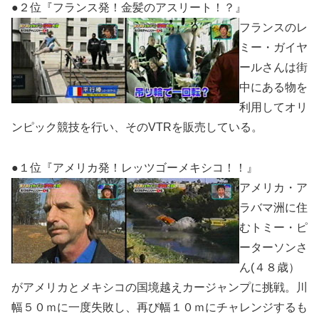
●２位『フランス発！金髪のアスリート！？』
フランスのレ
ミー・ガイヤ
ールさんは街
中にある物を
利用してオリ
ンピック競技を行い、そのVTRを販売している。
●１位『アメリカ発！レッツゴーメキシコ！！』
アメリカ・ア
ラバマ洲に住
むトミー・ピ
ーターソンさ
ん(４８歳）
がアメリカとメキシコの国境越えカージャンプに挑戦。川
幅５０ｍに一度失敗し、再び幅１０ｍにチャレンジするも