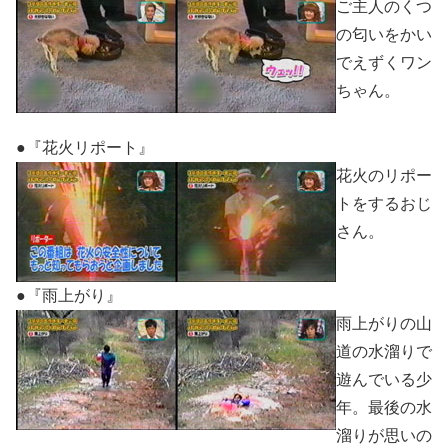
ご主人のくつ
の匂いをかい
でえずくワン
ちゃん。
●『花火リポート』
花火のリポー
トをするおじ
さん。
●『雨上がり』
雨上がりの山
道の水溜りで
遊んでいる少
年。最後の水
溜りが思いの