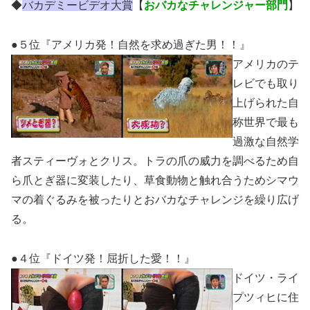
◆
バカデミービデオ大賞
【
おバカなチャレンジャー部門
】
●５位『アメリカ発！自然を求め過ぎた男！！』
アメリカのテ
レビでも取り
上げられた自
称世界で最も
過激な自然学
者スティーヴォとクリス。トラの爪の威力を調べるため自
ら爪とぎ器に変装したり、草食動物と触れ合うためシマウ
マの着ぐるみを被ったりとおバカなチャレンジを繰り広げ
る。
●４位『ドイツ発！屈折した愛！！』
ドイツ・ライ
プツィヒに住