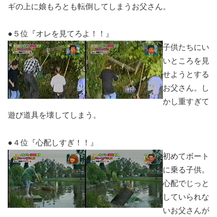
ギの上に娘もろとも転倒してしまうお父さん。
●５位『オレを見てろよ！！』
子供たちにい
いところを見
せようとする
お父さん。し
かし重すぎて
遊び道具を壊してしまう。
●４位『心配しすぎ！！』
初めてボート
に乗る子供。
心配でじっと
していられな
いお父さんが