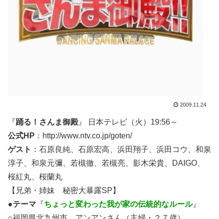
2009.11.24
『
踊る！さんま御殿
』 日本テレビ（火）19:56～
公式HP
：http://www.ntv.co.jp/goten/
ゲスト
：石原良純、石原宏高、浜田翔子、浜田コウ、和泉
淳子、和泉元彌、若槻徹、若槻亮、影木栄貴、DAIGO、
桜紅丸、桜蘭丸
【兄弟・姉妹 秘密大暴露SP】
●
テーマ
『
ちょっと変わった我が家の
伝統的なルール
』
○福岡県北九州市 アンアンさん（主婦・２７歳）