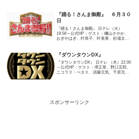
純、西内裕美、長谷部優、古原靖久、細
川茂樹、麻耶、水野裕子、森山愛子◆バ
レンタイン直前だからさびしい男達に愛
『踊る！さんま御殿』 ６月３０
の手をSP●テーマ『大...
日
『踊る！さんま御殿』 日テレ（火）
19:58～公式HP：ゲスト：磯山さやか、
おぎやはぎ、叶恭子、叶美香、杉浦太
陽、杉本彩、浜田ブリトニー、布川敏
和、藤井リナ、三浦翔平、村松利史◆草
食男VS肉食女●テーマ『私のまわりの必
『ダウンタウンDX』
死すぎて怖い人』○兵庫...
『ダウンタウンDX』 日テレ （木）22:00
～公式HP：ゲスト：堺正章、野口五郎、
ニコラス・ぺタス、須藤元気、千原兄
弟、吉澤ひとみ、平山あや、アンガール
ズ、瀬戸カトリーヌ、にしおかすみこ
●『数字で見る！芸能界』○千原ジュニア
の”１５万”「...
スポンサーリンク