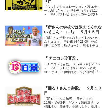
９日
『もしものシミュレーションバラエティ
ー お試しかっ！』 テレ朝（月）23:15
～ ※ABCテレビ（火）0:29～公式HP：
出演者：タカアンドトシ、なだぎ武、博
多華丸・大吉、ペナルティ、狩野英孝、
我が家、バッファロー吾郎、パンクブー
『所さんの学校では教えてくれな
ブー、サバ...
いそこんトコロ!』 ５月１５日
『所さんの学校では教えてくれないそこ
んトコロ!』 テレ東 (金) 21:00～公式
HP：出演者：所ジョージ、清水ミチコ、
湯浅卓、アンジャッシュ、安めぐみ、大
橋未歩（テレビ東京アナウンサー）●『な
ぞなぞファクトリー 何を作ってるの？』
『 ナニコレ珍百景 』
○答え ...
『ナニコレ珍百景』 テレ朝（水）23:15
～ ※ABCテレビ（木）00:29～公式
HP：ゲスト：伊集院光、原沙知絵①『箸
のないそば屋』福島県南会津郡大内宿そ
ば屋「三澤屋」では、箸の代わりに丸ご
と一本の長ネギで食べる“高遠そば”（１０
５０円）...
『踊る！さんま御殿』 ２月１０
日
『踊る！さんま御殿』 日テレ（火）
19:58～公式HP：ゲスト：遠藤章造、大
和田悠太、加藤歩、小島よしお、夏川