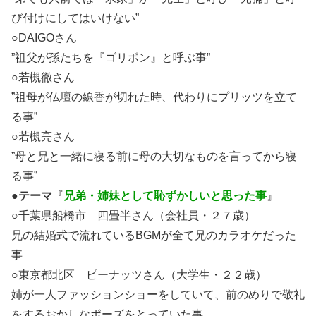
び付けにしてはいけない”
○DAIGOさん
”祖父が孫たちを『ゴリポン』と呼ぶ事”
○若槻徹さん
”祖母が仏壇の線香が切れた時、代わりにプリッツを立て
る事”
○若槻亮さん
”母と兄と一緒に寝る前に母の大切なものを言ってから寝
る事”
●
テーマ
『
兄弟・姉妹として恥ずかしいと思った事
』
○千葉県船橋市 四畳半さん（会社員・２７歳）
兄の結婚式で流れているBGMが全て兄のカラオケだった
事
○東京都北区 ピーナッツさん（大学生・２２歳）
姉が一人
ファッションショー
をしていて、前のめりで敬礼
をするおかしなポーズをとっていた事