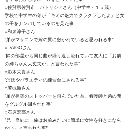
○佐賀県佐賀市 パトリシアさん（中学生・１５歳）
学校で中学生の弟が「キミの魅力でクラクラしたよ」と女
の子をナンパしているのを見た事
○和泉淳子さん
”弟がマザコンで嫁の尻に敷かれていると思われる事”
○DAIGOさん
”隣の部屋から同じ曲が繰り返し流れていて友人に「お前
の姉ちゃん大丈夫か」と言われた事”
○影木栄貴さん
”演技やバラエティの練習台にされる事”
○若槻徹さん
”弟が担架のストッパーを踏んでいた為、看護師と弟の間
をグルグル回された事”
○石原宏高さん
”兄・良純に「俺はお前みたいに簡単に女性を好きになら
ない」と言われた事”