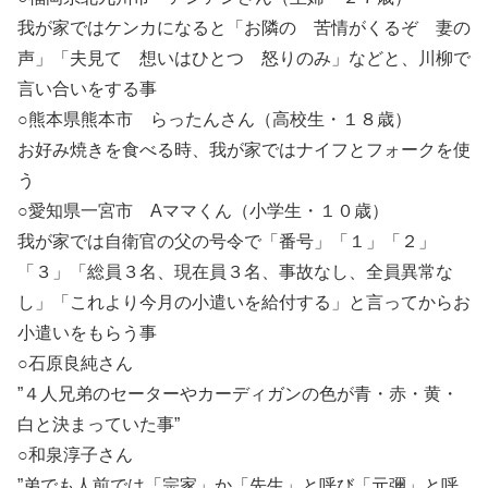
我が家ではケンカになると「お隣の 苦情がくるぞ 妻の
声」「夫見て 想いはひとつ 怒りのみ」などと、川柳で
言い合いをする事
○熊本県熊本市 らったんさん（高校生・１８歳）
お好み焼きを食べる時、我が家ではナイフとフォークを使
う
○愛知県一宮市 Aママくん（小学生・１０歳）
我が家では自衛官の父の号令で「番号」「１」「２」
「３」「総員３名、現在員３名、事故なし、全員異常な
し」「これより今月の小遣いを給付する」と言ってからお
小遣いをもらう事
○石原良純さん
”４人兄弟の
セーターやカーディガン
の色が青・赤・黄・
白と決まっていた事”
○和泉淳子さん
”弟でも人前では「宗家」か「先生」と呼び「元彌」と呼