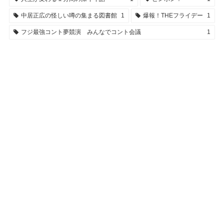
中居正広の怪しい噂の集まる図書館
1
爆報！THEフライデー
1
フジ最強コント夢競演 みんなでコント会議
1