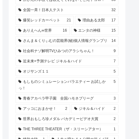
全国一斉！日本人テスト
32
爆笑レッドカーペット
21
理由ある太郎
17
ありえへん∞世界
16
エンタの神様
15
さんま＆くりぃむの芸能界(秘)個人情報グランプリ
14
社会科ナゾ解明TVひみつのアラシちゃん！
9
近未来×予測テレビ ジキル＆ハイド
7
オジサンズ１１
5
もしものシミュレーションバラエティー お試しか
5
っ！
青春アカペラ甲子園 全国ハモネプリーグ
3
アッコにおまかせ！
2
ジキル＆ハイド
2
世界おもしろ珍メダル バカデミービデオ大賞
2
THE THREE THEATER（ザ・スリーシアター）
1