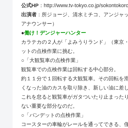
公式HP
：http://www.tv-tokyo.co.jp/sokontokoro
出演者
：所ジョージ、清水ミチコ、アンジャ
アナウンサー）
●
働け！デンジャーハンター
カラテカの２人が「よみうりランド」（東京
ットの点検作業に挑む。
○「大観覧車の点検作業」
観覧車での点検作業は回転する中心部分。
約１１分で１回転する大観覧車。その回転を
くなった油のカスを取り除き、新しい油に差
これを怠ると観覧車がガタついたり止まった
ない重要な部分なのだ。
○「バンデットの点検作業」
コースターの車輪がレールを通ってできる、