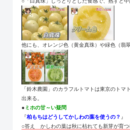
○「白真珠」しっとりとした食感で、熟すと中
他にも、オレンジ色（黄金真珠）や緑色（翡
「鈴木農園」のカラフルトマトは東京のトマト専門店
出来る。
●
ミホの甘～い疑問
『
柏もちはどうしてかしわの葉を使うの？
』
○答え かしわの葉は秋に枯れても新芽が育つ