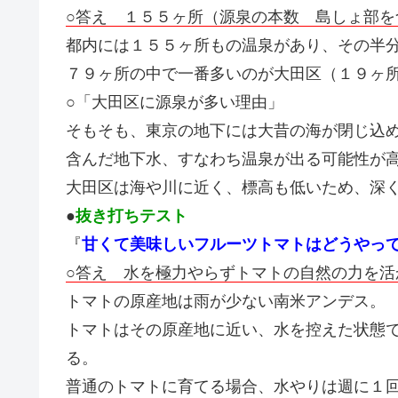
○答え １５５ヶ所（源泉の本数 島しょ部を
都内には１５５ヶ所もの温泉があり、その半
７９ヶ所の中で一番多いのが大田区（１９ヶ
○「大田区に源泉が多い理由」
そもそも、東京の地下には大昔の海が閉じ込
含んだ地下水、すなわち温泉が出る可能性が
大田区は海や川に近く、標高も低いため、深
●
抜き打ちテスト
『
甘くて美味しいフルーツトマトはどうやっ
○答え 水を極力やらずトマトの自然の力を活
トマトの原産地は雨が少ない南米アンデス。
トマトはその原産地に近い、水を控えた状態
る。
普通のトマトに育てる場合、水やりは週に１