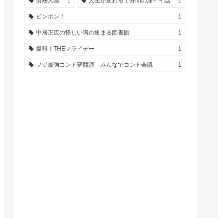
情熱大陸
1
人生が変わる１分間の深イイ話
1
ピンポン！
1
中居正広の怪しい噂の集まる図書館
1
爆報！THEフライデー
1
フジ最強コント夢競演 みんなでコント会議
1