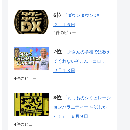
『ダウンタウンDX』
２月１６日
4件のビュー
『所さんの学校では教え
てくれないそこんトコロ!』
２月１３日
4件のビュー
『もしものシミュレーシ
ョンバラエティー お試しか
っ！』 ６月９日
4件のビュー