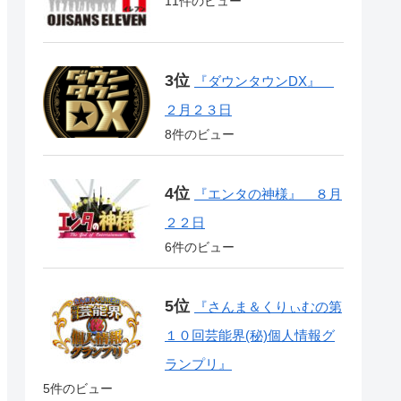
11件のビュー
『ダウンタウンDX』
２月２３日
8件のビュー
『エンタの神様』 ８月
２２日
6件のビュー
『さんま＆くりぃむの第
１０回芸能界(秘)個人情報グ
ランプリ』
5件のビュー