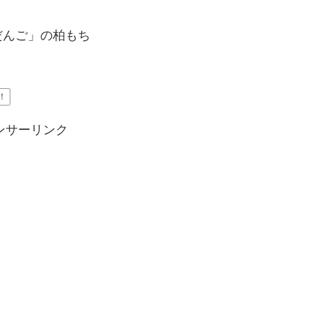
だんご」の柏もち
！
ンサーリンク