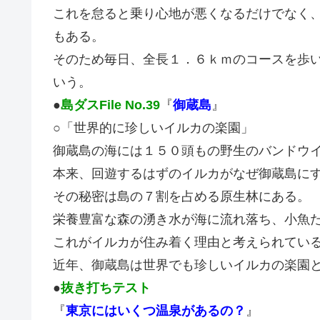
これを怠ると乗り心地が悪くなるだけでなく
もある。
そのため毎日、全長１．６ｋｍのコースを歩
いう。
●
島ダスFile No.39
『
御蔵島
』
○「世界的に珍しいイルカの楽園」
御蔵島の海には１５０頭もの野生のバンドウ
本来、回遊するはずのイルカがなぜ御蔵島に
その秘密は島の７割を占める原生林にある。
栄養豊富な森の湧き水が海に流れ落ち、小魚
これがイルカが住み着く理由と考えられてい
近年、御蔵島は世界でも珍しいイルカの楽園
●
抜き打ちテスト
『
東京にはいくつ温泉があるの？
』