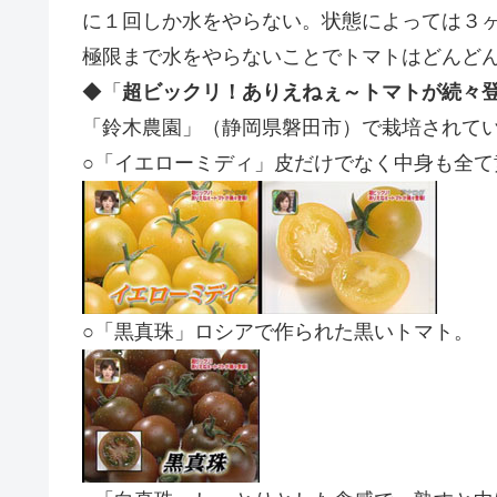
に１回しか水をやらない。状態によっては３
極限まで水をやらないことでトマトはどんど
◆「
超ビックリ！ありえねぇ～トマトが続々
「鈴木農園」（静岡県磐田市）で栽培されて
○「イエローミディ」皮だけでなく中身も全て
○「黒真珠」ロシアで作られた黒いトマト。