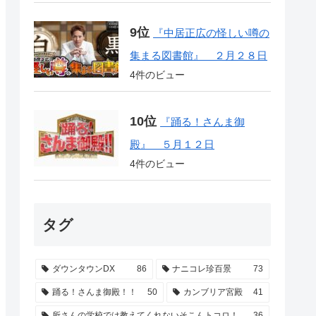
『中居正広の怪しい噂の
集まる図書館』 ２月２８日
4件のビュー
『踊る！さんま御
殿』 ５月１２日
4件のビュー
タグ
ダウンタウンDX
86
ナニコレ珍百景
73
踊る！さんま御殿！！
50
カンブリア宮殿
41
所さんの学校では教えてくれないそこんトコロ！
36