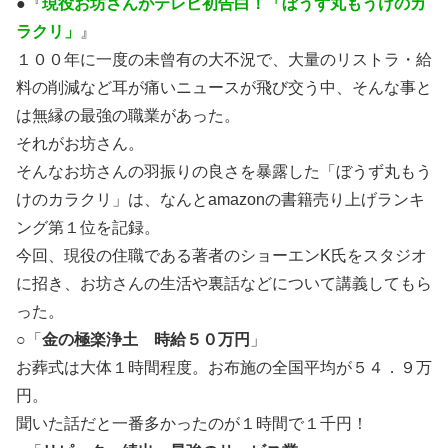
●『
現役お坊さんがテレビ初告白！「ぼうず丸もうけのカ
ラクリ」
』
１００年に一度の未曾有の大不況で、大量のリストラ・給
料の削減など耳が痛いニュースが飛び交う中、そんな事と
は無縁の最強の職業があった。
それがお坊さん。
そんなお坊さんの羽振りの良さを暴露した「ぼうず丸もう
けのカラクリ」は、なんとamazonの書籍売り上げランキ
ング第１位を記録。
今回、現役の住職である著者のショーエンK氏をスタジオ
に招き、お坊さんの生活や裏話などについて講義してもら
った。
○「
金
の極楽浄土
時給５０万円
」
お葬式は大体１時間程度。お布施の全国平均が５４．９万
円。
聞いた話だと一番多かったのが１時間で１千円！