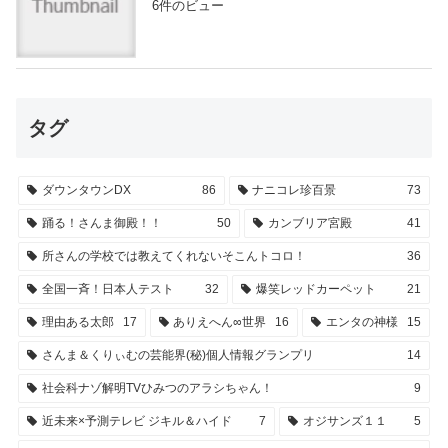
6件のビュー
タグ
ダウンタウンDX
86
ナニコレ珍百景
73
踊る！さんま御殿！！
50
カンブリア宮殿
41
所さんの学校では教えてくれないそこんトコロ！
36
全国一斉！日本人テスト
32
爆笑レッドカーペット
21
理由ある太郎
17
ありえへん∞世界
16
エンタの神様
15
さんま＆くりぃむの芸能界(秘)個人情報グランプリ
14
社会科ナゾ解明TVひみつのアラシちゃん！
9
近未来×予測テレビ ジキル＆ハイド
7
オジサンズ１１
5