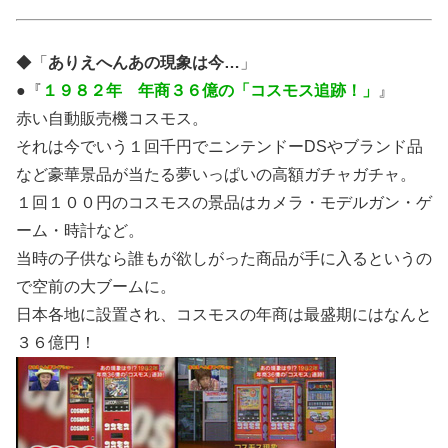
◆「
ありえへんあの現象は今…
」
●『
１９８２年
年商３６億
の「コスモス追跡！」
』
赤い自動販売機コスモス。
それは今でいう１回千円でニンテンドーDSやブランド品
など豪華景品が当たる夢いっぱいの高額ガチャガチャ。
１回１００円のコスモスの景品はカメラ・モデルガン・ゲ
ーム・時計など。
当時の子供なら誰もが欲しがった商品が手に入るというの
で空前の大ブームに。
日本各地に設置され、コスモスの年商は最盛期にはなんと
３６億円！