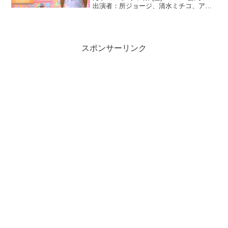
出演者：所ジョージ、清水ミチコ、アン
ジャッシュ、時東あみ、湯浅卓●なぞなぞ
ファクトリー『作っているモノは何？』○
答え 琺瑯（ほうろう）ポット◆取材
先 野...
スポンサーリンク