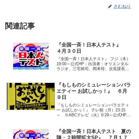
さむねり
関連記事
『全国一斉！日本人テスト』
４月３０日
『全国一斉！日本人テスト』 フジ（木）
19:00～公式HP：出演者：オリエンタル
ラジオ、三宅裕司、岡本玲、次長課長、
はなわ、ロバートボールドウィン、ケン
ドーコバヤシ、半田健人、上原美優、岡
崎和寛、井森美幸、高橋英樹、田中義
『もしものシミュレーションバラ
剛、勝俣州和(1)...
エティー お試しかっ！』 ６月
９日
『もしものシミュレーションバラエティ
ー お試しかっ！』 テレ朝（月）23:15
～ ※ABCテレビ（火）0:29～公式HP：
出演者：タカアンドトシ、なだぎ武、博
多華丸・大吉、ペナルティ、狩野英孝、
我が家、バッファロー吾郎、パンクブー
『全国一斉！日本人テスト 夏の
ブー、サバ...
陣・２時間拡大SP』 ７月１７