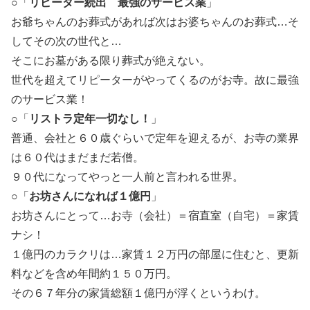
○「
リピーター続出 最強のサービス業
」
お爺ちゃんのお葬式があれば次はお婆ちゃんのお葬式…そ
してその次の世代と…
そこにお墓がある限り葬式が絶えない。
世代を超えてリピーターがやってくるのがお寺。故に最強
のサービス業！
○「
リストラ定年一切なし！
」
普通、会社と６０歳ぐらいで定年を迎えるが、お寺の業界
は６０代はまだまだ若僧。
９０代になってやっと一人前と言われる世界。
○「
お坊さんになれば
１億円
」
お坊さんにとって…お寺（会社）＝宿直室（自宅）＝家賃
ナシ！
１億円のカラクリは…家賃１２万円の部屋に住むと、更新
料などを含め年間約１５０万円。
その６７年分の家賃総額１億円が浮くというわけ。