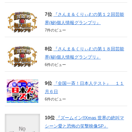
『さんま＆くりぃむの第１２回芸能
界(秘)個人情報グランプリ』
7件のビュー
『さんま＆くりぃむの第１８回芸能
界(秘)個人情報グランプリ』
6件のビュー
『全国一斉！日本人テスト』 １１
月６日
6件のビュー
『ズームイン!!Xmas 世界の絶叫マ
シーン愛と恐怖の笑撃映像SP』