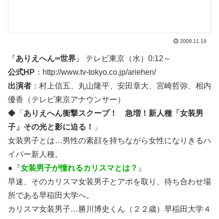
2009.11.19
『
ありえへん∞世界
』 テレビ東京（水）0:12～
公式HP
：http://www.tv-tokyo.co.jp/ariehen/
出演者
：村上信五、丸山隆平、安田章大、宮崎哲弥、相内
優香（テレビ東京アナウンサー）
◆「
ありえへん衝撃スクープ！ 急増！新人種「女装男
子」その光と影に迫る！
」
女装男子とは…男性の素顔を持ちながら女性になりきるハ
イパー新人種。
●『
女装男子が憧れるカリスマとは？
』
早速、そのカリスマ女装男子とアポを取り、待ち合わせ場
所である早稲田大学へ。
カリスマ女装男子…勝川博史くん（２２歳）早稲田大学４