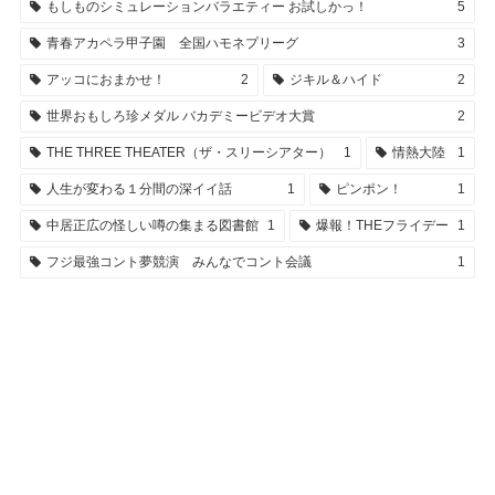
もしものシミュレーションバラエティー お試しかっ！
5
青春アカペラ甲子園 全国ハモネプリーグ
3
アッコにおまかせ！
2
ジキル＆ハイド
2
世界おもしろ珍メダル バカデミービデオ大賞
2
THE THREE THEATER（ザ・スリーシアター）
1
情熱大陸
1
人生が変わる１分間の深イイ話
1
ピンポン！
1
中居正広の怪しい噂の集まる図書館
1
爆報！THEフライデー
1
フジ最強コント夢競演 みんなでコント会議
1