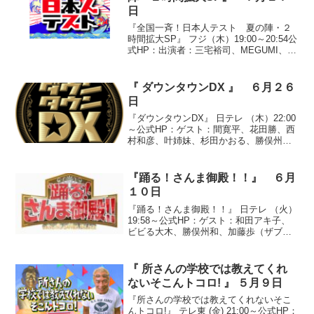
日
『全国一斉！日本人テスト 夏の陣・２
時間拡大SP』 フジ（木）19:00～20:54公
式HP：出演者：三宅裕司、MEGUMI、オ
リエンタルラジオ、斉藤慶子、五月みど
り、高橋惠子、ウエンツ瑛士、田中麗
奈、間寛平、嶋大輔、はるな愛、世界の
『 ダウンタウンDX 』 ６月２６
ナベア...
日
『ダウンタウンDX』 日テレ （木）22:00
～公式HP：ゲスト：間寛平、花田勝、西
村和彦、叶姉妹、杉田かおる、勝俣州
和、千原兄弟、坂下千里子、安めぐみ、
モエヤン、渡辺直美●『あの瞬間私は輝い
ていた』○「間寛平の４３年前」中学３年
『踊る！さんま御殿！！』 ６月
生 当時１...
１０日
『踊る！さんま御殿！！』 日テレ （火）
19:58～公式HP：ゲスト：和田アキ子、
ビビる大木、勝俣州和、加藤歩（ザブン
グル） 、杉本彩、チャンカワイ（Wエン
ジン） 、モト冬樹、熊田曜子、佐藤直
子、夏川純、伊藤かずえ、磯山さやか、
『 所さんの学校では教えてくれ
真琴つばさ◆...
ないそこんトコロ! 』 ５月９日
『所さんの学校では教えてくれないそこ
んトコロ!』 テレ東 (金) 21:00～公式HP：