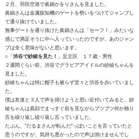
２月、羽田空港で眞鍋かをりさんを見ました。
眞鍋さんは金属探知機のゲートを勢いをつけてジャンプし
て通り抜けていました。
無事ゲートを通り抜けた眞鍋さんは「セーフ！」みたいな
感じで満足そうに中へ入っていったのですが、あのジャン
プは全く意味がないと思います。
○「
渋谷で紗綾を見た！
」足立区 １７歳・男性
２週間ぐらい前、渋谷でグラビアアイドルの紗綾ちゃんを
見ました。
紗綾ちゃんは特に帽子も被らず堂々と渋谷を歩いていまし
た。
僕は友達と３人で声を掛けようと思い近付いてみると、紗
綾ちゃんは真顔でまっすぐ前を見ながらブツブツ何か独り
言を繰り返し繰り返し言っていました。
たぶん、”だるまさんが転んだ”っぽいことを言っていたと
思うのですが、気持ち悪かったので声は掛けませんでし