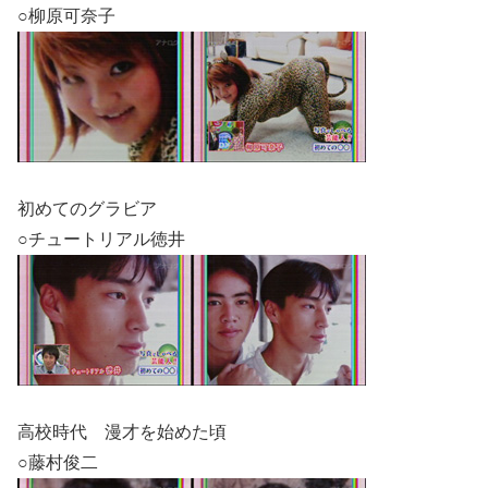
○柳原可奈子
初めてのグラビア
○チュートリアル徳井
高校時代 漫才を始めた頃
○藤村俊二