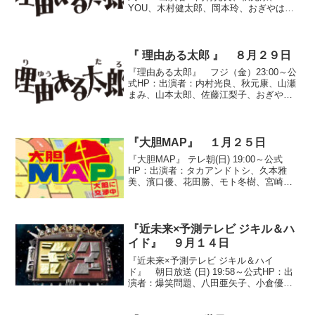
YOU、木村健太郎、岡本玲、おぎやは
ぎ、TIM、岡田圭右、村上三奈、ブラッ
クマヨネーズ●『「どうも」という挨拶が
出来た理由』そもそも、「どうも」とい
う言葉は、江戸時...
『 理由ある太郎 』 ８月２９日
『理由ある太郎』 フジ（金）23:00～公
式HP：出演者：内村光良、秋元康、山瀬
まみ、山本太郎、佐藤江梨子、おぎやは
ぎ、大村正樹、山崎弘也、アンガール
ズ、ブラックマヨネーズ●『了解すること
を「OK」と言う理由～「OK」って何の
略？～』１８３...
『大胆MAP』 １月２５日
『大胆MAP』 テレ朝(日) 19:00～公式
HP：出演者：タカアンドトシ、久本雅
美、濱口優、花田勝、モト冬樹、宮崎美
子、峰竜太、吉澤ひとみ、カンニング竹
山、misono◆「人気アニメの衝撃シーン
すべて見せます！お宝映像グランプリ最
新版」(...
『近未来×予測テレビ ジキル＆ハ
イド』 ９月１４日
『近未来×予測テレビ ジキル＆ハイ
ド』 朝日放送 (日) 19:58～公式HP：出
演者：爆笑問題、八田亜矢子、小倉優
子、千秋、髭男爵●最先端スクープ①『ど
こでも顔パス最新認証システム』顔で本