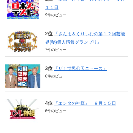
１１日
9件のビュー
『さんま＆くりぃむの第１２回芸能
界(秘)個人情報グランプリ』
7件のビュー
『ザ！世界仰天ニュース』
6件のビュー
『エンタの神様』 ８月１５日
6件のビュー