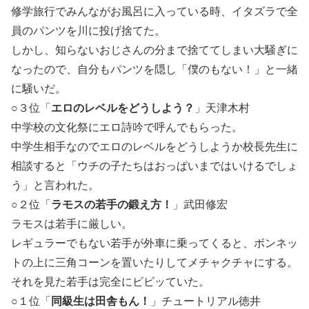
修学旅行でみんながお風呂に入っている時、イタズラで全
員のパンツを川に投げ捨てた。
しかし、知らないおじさんの分まで捨ててしまい大騒ぎに
なったので、自分もパンツを隠し「僕のもない！」と一緒
に騒いだ。
○３位「
エロのレベルをどうしよう？
」天津木村
中学校の文化祭にエロ詩吟で呼んでもらった。
中学生相手なのでエロのレベルをどうしようか校長先生に
相談すると「ウチの子たちはおっぱいまではいけるでしょ
う」と言われた。
○２位「
ラモスの若手の鍛え方！
」武田修宏
ラモスは若手に厳しい。
レギュラーでもない若手が
外車
に乗ってくると、ボンネッ
トの上に三角コーンを置いたりしてメチャクチャにする。
それを見た若手は完全にビビッていた。
○１位「
同級生は田舎もん！
」チュートリアル徳井