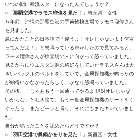
いつの間に韓流スターになったんでしょうか？
○「
那覇空港でラモス瑠偉を見た！
」埼玉県・女性
５年前、沖縄の那覇空港の手荷物検査場でラモス瑠偉さん
を見ました。
急にかたことの日本語で「違うよ！オレじゃないよ！何言
ってんだよ！」と怒鳴っている声がしたので見てみると、
ラモス瑠偉さんが検査場の人に向かって怒っていました。
見るからにウエスタン調の格好をしていたラモスさんは大
きいバックルのベルトをしていて、金属探知機が鳴ったの
が納得いかなかったらしく、かなり怒鳴っていました。
その後、「じゃあもう一回通ってやるよ 絶対オレじゃな
いからな」と吐き捨て、もう一度金属探知機のゲートをく
ぐったら、またピーッと鳴り、それにもまたキレていまし
た。
自分が鳴ったことを認めたらどうですか？
○「
羽田空港で眞鍋かをりを見た！
」新宿区・女性