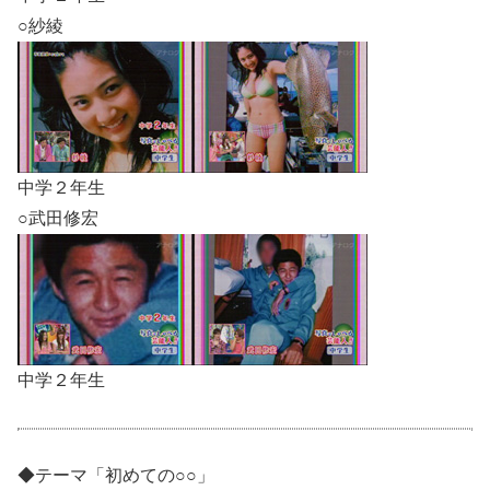
○紗綾
中学２年生
○武田修宏
中学２年生
◆テーマ「初めての○○」