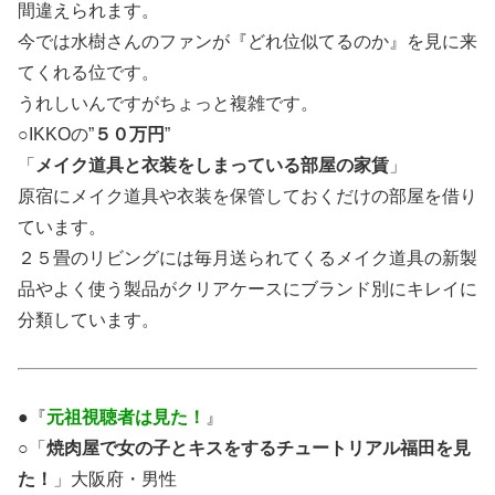
間違えられます。
今では水樹さんのファンが『どれ位似てるのか』を見に来
てくれる位です。
うれしいんですがちょっと複雑です。
○IKKOの”
５０万円
”
「
メイク道具と衣装をしまっている部屋の
家賃
」
原宿にメイク道具や衣装を保管しておくだけの部屋を借り
ています。
２５畳のリビングには毎月送られてくるメイク道具の新製
品やよく使う製品がクリアケースにブランド別にキレイに
分類しています。
●『
元祖視聴者は見た！
』
○「
焼肉屋で女の子とキスをするチュートリアル福田を見
た！
」大阪府・男性