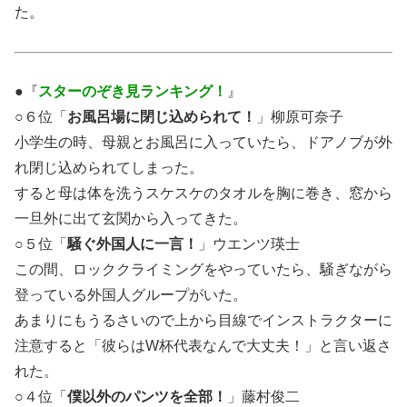
た。
●『
スターのぞき見ランキング！
』
○６位「
お風呂場に閉じ込められて！
」柳原可奈子
小学生の時、母親とお風呂に入っていたら、ドアノブが外
れ閉じ込められてしまった。
すると母は体を洗うスケスケのタオルを胸に巻き、窓から
一旦外に出て玄関から入ってきた。
○５位「
騒ぐ外国人に一言！
」ウエンツ瑛士
この間、ロッククライミングをやっていたら、騒ぎながら
登っている外国人グループがいた。
あまりにもうるさいので上から目線でインストラクターに
注意すると「彼らはW杯代表なんで大丈夫！」と言い返さ
れた。
○４位「
僕以外のパンツを全部！
」藤村俊二