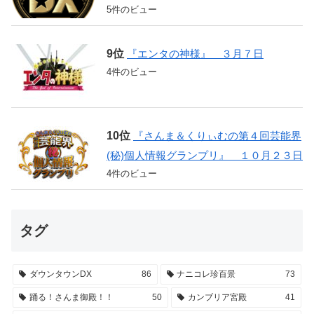
5件のビュー
『エンタの神様』 ３月７日
4件のビュー
『さんま＆くりぃむの第４回芸能界
(秘)個人情報グランプリ』 １０月２３日
4件のビュー
タグ
ダウンタウンDX
86
ナニコレ珍百景
73
踊る！さんま御殿！！
50
カンブリア宮殿
41