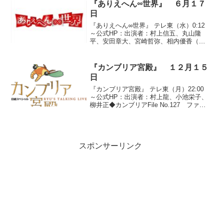
人を識別する顔認証システム。一般的な
『ありえへん∞世界』 ６月１７
顔認証システム...
日
『ありえへん∞世界』 テレ東（水）0:12
～公式HP：出演者：村上信五、丸山隆
平、安田章大、宮崎哲弥、相内優香（テ
レビ東京アナウンサー）◆「ミステリー
調査第２弾！ありえへん未確認生物 激
写プロジェクト！UMA衝撃写真BEST
『カンブリア宮殿』 １２月１５
３」●第３位『不...
日
『カンブリア宮殿』 テレ東（月）22:00
～公式HP：出演者：村上龍、小池栄子、
柳井正◆カンブリアFile No.127 ファー
ストリテイリング会長兼社長 柳井正
●『不況の王者ユニクロ フリース誕生秘
話』１９７２年、東京の大学を卒業した
柳井...
スポンサーリンク