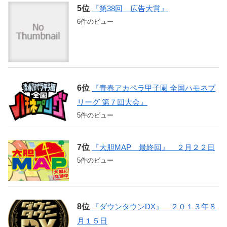
『第38回 広告大賞』
6件のビュー
『青春アカペラ甲子園 全国ハモネプ
リーグ 第７回大会』
5件のビュー
『大胆MAP 最終回』 ２月２２日
5件のビュー
『ダウンタウンDX』 ２０１３年８
月１５日