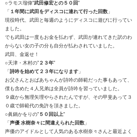
○ラモス瑠偉”
武田修宏との５０回
”
「
１年間に武田をディスコに連れて行った回数
」
現役時代、武田と毎週のようにディスコに遊びに行ってい
ました。
でも武田は一度も
お金
を払わず、武田が連れてきた訳のわ
からない女の子の分も自分が払わされていました。
武田、金返せ！
○天津・木村の”
２３年
”
「
詩吟を始めて２３年になります
」
お父さんとおばあちゃんが詩吟の師範だった事もあって、
僕も含めた４人兄弟は全員が詩吟を習っていました。
９歳から無理矢理やらされたんですが、その甲斐あって３
０歳で師範代の免許を頂きました。
○眞鍋かをりの”
５０回以上
”
「
声優 水樹奈々に間違えられた回数
」
声優のアイドルとして人気のある水樹奈々さんと最近よく