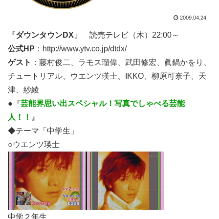
2009.04.24
『
ダウンタウンDX
』 読売テレビ（木）22:00～
公式HP
：http://www.ytv.co.jp/dtdx/
ゲスト
：藤村俊二、ラモス瑠偉、武田修宏、眞鍋かをり、
チュートリアル、ウエンツ瑛士、IKKO、柳原可奈子、天
津、紗綾
●『
芸能界思い出スペシャル！写真でしゃべる芸能
人！！
』
◆テーマ「中学生」
○ウエンツ瑛士
中学２年生