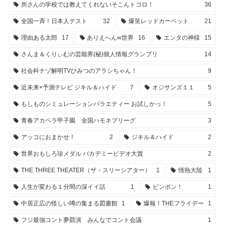
所さんの学校では教えてくれないそこんトコロ！
36
全国一斉！日本人テスト
32
爆笑レッドカーペット
21
理由ある太郎
17
ありえへん∞世界
16
エンタの神様
15
さんま＆くりぃむの芸能界(秘)個人情報グランプリ
14
社会科ナゾ解明TVひみつのアラシちゃん！
9
近未来×予測テレビ ジキル＆ハイド
7
オジサンズ１１
5
もしものシミュレーションバラエティー お試しかっ！
5
青春アカペラ甲子園 全国ハモネプリーグ
3
アッコにおまかせ！
2
ジキル＆ハイド
2
世界おもしろ珍メダル バカデミービデオ大賞
2
THE THREE THEATER（ザ・スリーシアター）
1
情熱大陸
1
人生が変わる１分間の深イイ話
1
ピンポン！
1
中居正広の怪しい噂の集まる図書館
1
爆報！THEフライデー
1
フジ最強コント夢競演 みんなでコント会議
1