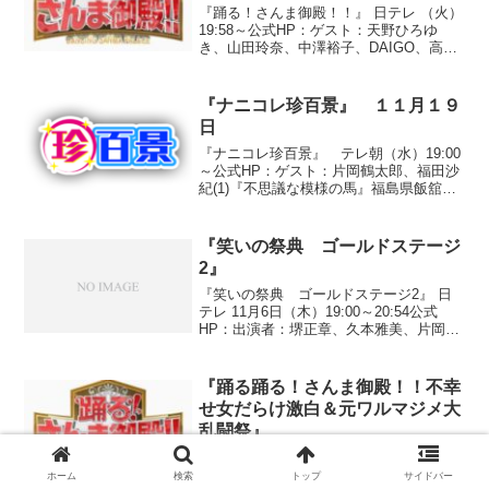
『踊る！さんま御殿！！』 日テレ （火）
19:58～公式HP：ゲスト：天野ひろゆ
き、山田玲奈、中澤裕子、DAIGO、高畑
淳子、藤本隆宏、堤下敦、谷村奈南、岸
部四郎、高木美保、くわばたりえ、山本
高広◆「理想の相手をおすすめスペシャ
『ナニコレ珍百景』 １１月１９
ル」●テーマ...
日
『ナニコレ珍百景』 テレ朝（水）19:00
～公式HP：ゲスト：片岡鶴太郎、福田沙
紀(1)『不思議な模様の馬』福島県飯舘村
○投稿者 T.Y.さん（介護職・２３歳）細
川牧場に存在する、牛のような模様のあ
る馬・ハナコ（１２歳）。この馬はブル
『笑いの祭典 ゴールドステージ
トンと...
2』
『笑いの祭典 ゴールドステージ2』 日
テレ 11月6日（木）19:00～20:54公式
HP：出演者：堺正章、久本雅美、片岡安
祐美、安めぐみ、杉浦太陽、柳沢慎吾、
小池栄子、柴田理恵、高畑淳子●『ダッシ
ュステージ』１分間でネタ披露○三福星
『踊る踊る！さんま御殿！！不幸
（芸歴...
せ女だらけ激白＆元ワルマジメ大
乱闘祭』
『踊る踊る！さんま御殿！！不幸せ女だ
らけ激白＆元ワルマジメ大乱闘祭』 日テ
ホーム
検索
トップ
サイドバー