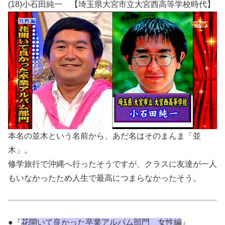
(18)小石田純一 【埼玉県大宮市立大宮西高等学校時代】
本名の並木という名前から、あだ名はそのまんま「並
木」。
修学旅行で沖縄へ行ったそうですが、クラスに友達が一人
もいなかったため人生で最高につまらなかったそう。
●『
花開いて良かった卒業アルバム部門 女性編
』