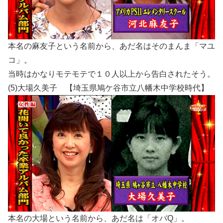
本名の麻友子という名前から、あだ名はそのまんま「マユ
コ」。
当時はかなりモテモテで１０人以上から告白されたそう。
(5)大場久美子 【埼玉県鳩ケ谷市立八幡木中学校時代】
本名の大場という名前から、あだ名は「オバQ」。