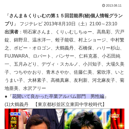
2013.08.11
『
さんま＆くりぃむの第１５回芸能界(秘)個人情報グラン
プリ
』 フジテレビ 2013年8月10日（土）21:00～23:10
出演者
：明石家さんま、くりぃむしちゅー、高島彩、宍戸
錠、錦野旦、温水洋一、蛭子能収、村上ショージ、中村繁
之、ボビー・オロゴン、大鶴義丹、石橋保、ハリー杉山、
FUJIWARA、ロバート、パンサー、仁科克基、小石田純
一、五月みどり、デヴィ・スカルノ、小川知子、大場久美
子、つちやかおり、青木さやか、佐藤仁美、紫吹淳、いと
うまい子、大林素子、高橋真麻、友利新、河北麻友子、菊
地亜美、水沢アリー
●『
花開いて良かった卒業アルバム部門 男性編
』
(1)大鶴義丹 【東京都杉並区立東田中学校時代】