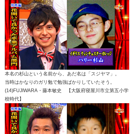
本名の杉山という名前から、あだ名は「スジヤマ」。
当時はかなりのガリ勉で勉強ばかりしていたそう。
(14)FUJIWARA・藤本敏史 【大阪府寝屋川市立第五小学
校時代】