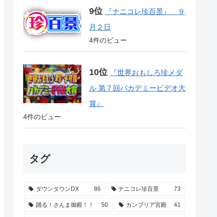
『ナニコレ珍百景』 ９
月２日
4件のビュー
『世界おもしろ珍メダ
ル 第７回バカデミービデオ大
賞』
4件のビュー
タグ
ダウンタウンDX
86
ナニコレ珍百景
73
踊る！さんま御殿！！
50
カンブリア宮殿
41