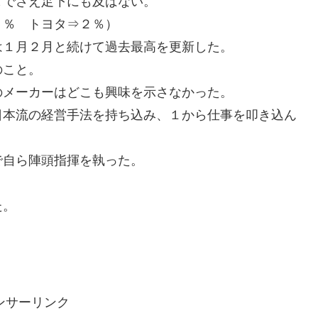
タでさえ足下にも及ばない。
９％ トヨタ⇒２％）
は１月２月と続けて過去最高を更新した。
のこと。
のメーカーはどこも興味を示さなかった。
日本流の経営手法を持ち込み、１から仕事を叩き込ん
で自ら陣頭指揮を執った。
た。
ンサーリンク