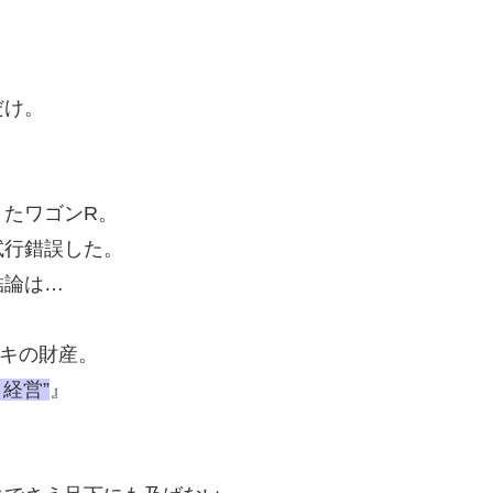
だけ。
。
きたワゴンR。
試行錯誤した。
結論は…
キの財産。
経営”
』