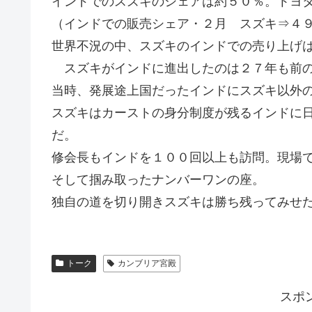
インドでのスズキのシェアは約５０％。トヨ
（インドでの販売シェア・２月 スズキ⇒４
世界不況の中、スズキのインドでの売り上げ
スズキがインドに進出したのは２７年も前
当時、発展途上国だったインドにスズキ以外
スズキはカーストの身分制度が残るインドに
だ。
修会長もインドを１００回以上も訪問。現場
そして掴み取ったナンバーワンの座。
独自の道を切り開きスズキは勝ち残ってみせ
トーク
カンブリア宮殿
スポ