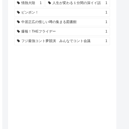
情熱大陸
1
人生が変わる１分間の深イイ話
1
ピンポン！
1
中居正広の怪しい噂の集まる図書館
1
爆報！THEフライデー
1
フジ最強コント夢競演 みんなでコント会議
1