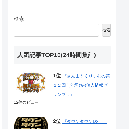
検索
検索
人気記事TOP10(24時間集計)
『さんま＆くりぃむの第
１２回芸能界(秘)個人情報グ
ランプリ』
12件のビュー
『ダウンタウンDX』