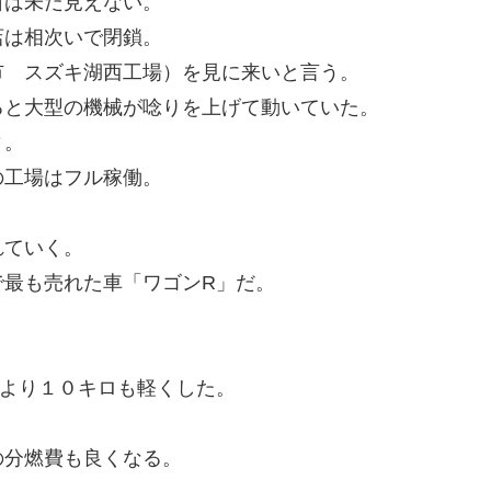
は未だ見えない。
店は相次いで閉鎖。
市 スズキ湖西工場）を見に来いと言う。
ると大型の機械が唸りを上げて動いていた。
ィ。
の工場はフル稼働。
れていく。
で最も売れた車「ワゴンR」だ。
Rより１０キロも軽くした。
の分燃費も良くなる。