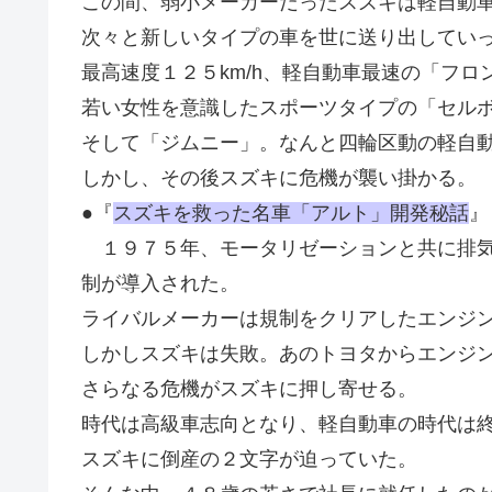
この間、弱小メーカーだったスズキは軽自動
次々と新しいタイプの車を世に送り出してい
最高速度１２５km/h、軽自動車最速の「フロ
若い女性を意識したスポーツタイプの「セル
そして「ジムニー」。なんと四輪区動の軽自
しかし、その後スズキに危機が襲い掛かる。
●『
スズキを救った名車「アルト」開発秘話
』
１９７５年、モータリゼーションと共に排気
制が導入された。
ライバルメーカーは規制をクリアしたエンジ
しかしスズキは失敗。あのトヨタからエンジ
さらなる危機がスズキに押し寄せる。
時代は高級車志向となり、軽自動車の時代は
スズキに倒産の２文字が迫っていた。