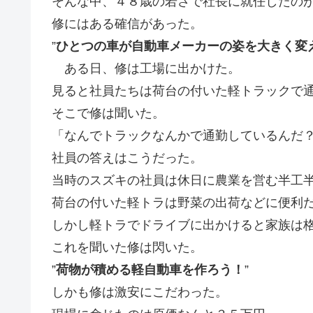
そんな中、４８歳の若さで社長に就任したの
修にはある確信があった。
”
ひとつの車が自動車メーカーの姿を大きく変
ある日、修は工場に出かけた。
見ると社員たちは荷台の付いた軽トラックで
そこで修は聞いた。
「なんでトラックなんかで通勤しているんだ
社員の答えはこうだった。
当時のスズキの社員は休日に農業を営む半工
荷台の付いた軽トラは野菜の出荷などに便利
しかし軽トラでドライブに出かけると家族は
これを聞いた修は閃いた。
”
荷物が積める軽自動車を作ろう！
”
しかも修は激安にこだわった。