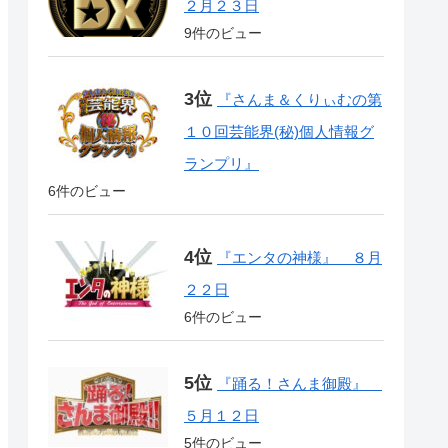
２月２３日
9件のビュー
『さんま＆くりぃむの第
１０回芸能界(秘)個人情報グ
ランプリ』
6件のビュー
『エンタの神様』 ８月
２２日
6件のビュー
『踊る！さんま御殿』
５月１２日
5件のビュー