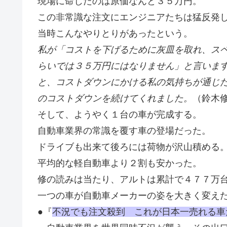
現場に命じたのは原価なんと３５万円。
この非常識な注文にエンジニアたちは猛反発
当時こんなやりとりがあったという。
私が「コストを下げるために灰皿を取れ、ス
らいでは３５万円にはなりません」と言いま
と、コストダウンにかける私の気持ちが通じ
のコストダウンを続けてくれました。
（鈴木
そして、ようやく１台の車が完成する。
自動車業界の常識を覆す車の登場だった。
ドライブも出来て後ろには荷物が沢山積める
平均的な軽自動車より２割も安かった。
修の読みは当たり、アルトは累計で４７７万
一つの車が自動車メーカーの姿を大きく変え
●『
不況でも注文殺到 これが日本一売れる車