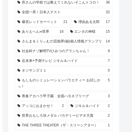
所さんの学校では教えてくれないそこんトコロ！
36
全国一斉！日本人テスト
32
爆笑レッドカーペット
21
理由ある太郎
17
ありえへん∞世界
16
エンタの神様
15
さんま＆くりぃむの芸能界(秘)個人情報グランプリ
14
社会科ナゾ解明TVひみつのアラシちゃん！
9
近未来×予測テレビ ジキル＆ハイド
7
オジサンズ１１
5
もしものシミュレーションバラエティー お試しか
5
っ！
青春アカペラ甲子園 全国ハモネプリーグ
3
アッコにおまかせ！
2
ジキル＆ハイド
2
世界おもしろ珍メダル バカデミービデオ大賞
2
THE THREE THEATER（ザ・スリーシアター）
1