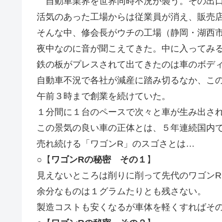
自動車業界を世界同時不況が襲う。その出口
活気のあった工場からは従業員が消え、販売
そんな中、修会長がウチの工場（静岡・湖西
夜中なのに音が聞こえてきた。中に入ってみ
鉄の板がプレスされて出てきたのは車のボデ
自動車不況で各社が減産に踏み切るなか、こ
午前３時まで創業を続けていた。
１分間に１台のペースで次々と車が生み出さ
この景気の良い車の正体とは、５年連続国内
売れ続ける「ワゴンR」のスゴさとは…
○【
ワゴンRの秘密 その１
】
見えないところは削りに削って先代のワゴン
余分なものは１グラムたりとも残さない。
製造コストも安くなるが車体を軽くすればそ