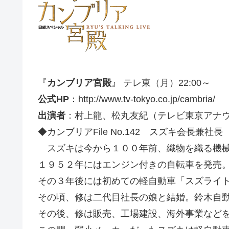
『
カンブリア宮殿
』 テレ東（月）22:00～
公式HP
：http://www.tv-tokyo.co.jp/cambria/
出演者
：村上龍、松丸友紀（テレビ東京アナ
◆カンブリアFile No.142 スズキ会長兼社
スズキは今から１００年前、織物を織る機械
１９５２年にはエンジン付きの自転車を発売
その３年後には初めての軽自動車「スズライ
その頃、修は二代目社長の娘と結婚。鈴木自
その後、修は販売、工場建設、海外事業など