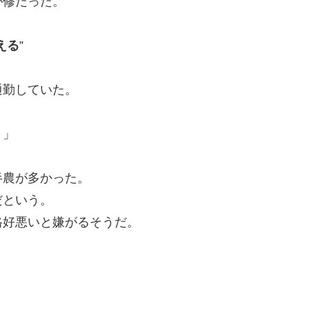
が修だった。
える
”
通勤していた。
？」
半農が多かった。
だという。
格好悪いと嫌がるそうだ。