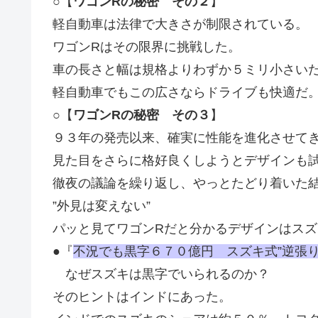
○【
ワゴンRの秘密 その２
】
軽自動車は法律で大きさが制限されている。
ワゴンRはその限界に挑戦した。
車の長さと幅は規格よりわずか５ミリ小さい
軽自動車でもこの広さならドライブも快適だ
○【
ワゴンRの秘密 その３
】
９３年の発売以来、確実に性能を進化させて
見た目をさらに格好良くしようとデザインも
徹夜の議論を繰り返し、やっとたどり着いた
”外見は変えない”
パッと見てワゴンRだと分かるデザインはスズ
●『
不況でも黒字６７０億円 スズキ式”逆張り
なぜスズキは黒字でいられるのか？
そのヒントはインドにあった。