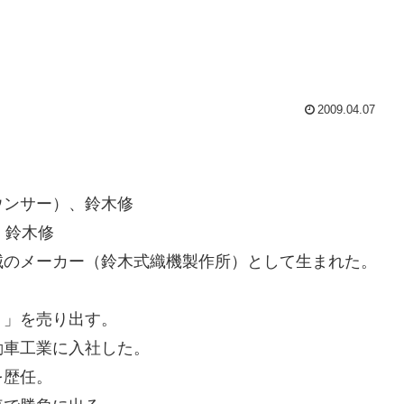
2009.04.07
ウンサー）、鈴木修
長 鈴木修
のメーカー（鈴木式織機製作所）として生まれた。
。
ト」を売り出す。
動車工業に入社した。
を歴任。