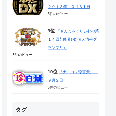
２０１３年１０月３１日
5件のビュー
『さんま＆くりぃむの第
１４回芸能界(秘)個人情報グ
ランプリ』
5件のビュー
『ナニコレ珍百景』
９月２日
5件のビュー
タグ