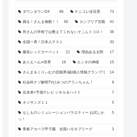
ダウンタウンDX
86
ナニコレ珍百景
73
踊る！さんま御殿！！
50
カンブリア宮殿
41
所さんの学校では教えてくれないそこんトコロ！
36
全国一斉！日本人テスト
32
爆笑レッドカーペット
21
理由ある太郎
17
ありえへん∞世界
16
エンタの神様
15
さんま＆くりぃむの芸能界(秘)個人情報グランプリ
14
社会科ナゾ解明TVひみつのアラシちゃん！
9
近未来×予測テレビ ジキル＆ハイド
7
オジサンズ１１
5
もしものシミュレーションバラエティー お試しか
5
っ！
青春アカペラ甲子園 全国ハモネプリーグ
3