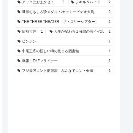
アッコにおまかせ！
2
ジキル＆ハイド
2
世界おもしろ珍メダル バカデミービデオ大賞
2
THE THREE THEATER（ザ・スリーシアター）
1
情熱大陸
1
人生が変わる１分間の深イイ話
1
ピンポン！
1
中居正広の怪しい噂の集まる図書館
1
爆報！THEフライデー
1
フジ最強コント夢競演 みんなでコント会議
1