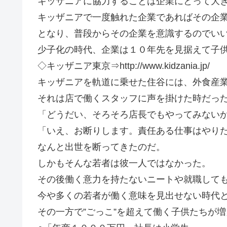
キッザニアに協力することは企業にとって大
キッザニアで一度触れた企業であればその企
となり、普段からその企業を意識するのでいい
少子化の時代、企業は１０年先を見据えて子
◇キッザニア東京⇒http://www.kidzania.jp/
キッザニアを軌道に乗せた住谷には、外食産
それは店で働くスタッフに声を掛けた時だっ
「どうだい、そろそろ店長でもやってみない
「いえ、お断りします。責任ある仕事はやり
なんと出世を断ってきたのだ。
しかもそんな若者は彼一人ではなかった。
その後働く意力を持たないニートや就職して
今や多くの若者が働く意味を見出せない時代
その一方で”ごっこ”を超えて働く子供たちが