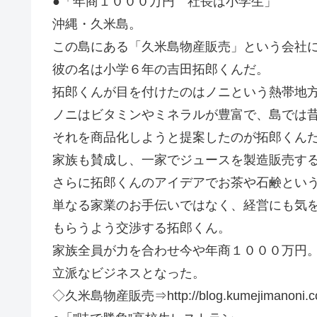
●「年商１０００万円 社長は小学生」
沖縄・久米島。
この島にある「久米島物産販売」という会社
彼の名は小学６年の吉田拓郎くんだ。
拓郎くんが目を付けたのはノニという熱帯地
ノニはビタミンやミネラルが豊富で、島では
それを商品化しようと提案したのが拓郎くん
家族も賛成し、一家でジュースを製造販売す
さらに拓郎くんのアイデアでお茶や石鹸とい
単なる家業のお手伝いではなく、経営にも気
もらうよう交渉する拓郎くん。
家族全員が力を合わせ今や年商１０００万円
立派なビジネスとなった。
◇久米島物産販売⇒http://blog.kumejimanoni.c