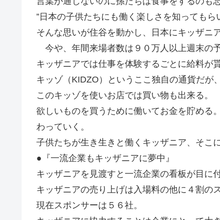
言葉が通じないのに孫たちは食事をするのも
”日本の子供たちにも働く楽しさを知ってもら
そんな思いが住谷を動かし、日本にキッザニ
今や、年間来場者数は９０万人以上週末の予
キッザニアでは仕事を体験するごとに給料が
キッゾ（KIDZO）というここ独自の通貨だ
このキッゾを使いお店では買い物も出来る。
欲しいものを買うために働いてお金を貯める
わっていく。
子供たちが生き生きと働くキッザニア、そこに
●『一流企業もキッザニアに夢中』
キッザニアを見渡すと一流企業の看板が目に
キッザニアの売り上げは入場料の他に４割の
現在スポンサーは５６社。