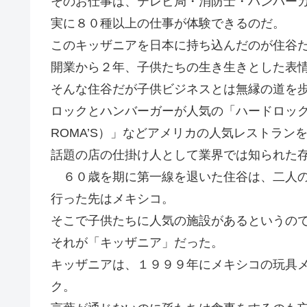
そのお仕事は、テレビ局・消防士・ハンバー
実に８０種以上の仕事が体験できるのだ。
このキッザニアを日本に持ち込んだのが住谷
開業から２年、子供たちの生き生きとした表
そんな住谷だが子供ビジネスとは無縁の道を
ロックとハンバーガーが人気の「ハードロック
ROMA’S）」などアメリカの人気レストラ
話題の店の仕掛け人として業界では知られた
６０歳を期に第一線を退いた住谷は、二人の
行った先はメキシコ。
そこで子供たちに人気の施設があるというの
それが「キッザニア」だった。
キッザニアは、１９９９年にメキシコの玩具
ク。