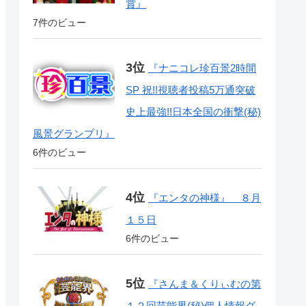
賞』
7件のビュー
『ナニコレ珍百景2時間
SP 祝!!視聴者投稿5万通突破
史上最強!!日本全国の衝撃(秘)
風景グランプリ』
6件のビュー
『エンタの神様』 ８月
１５日
6件のビュー
『さんま＆くりぃむの第
１２回芸能界(秘)個人情報グ