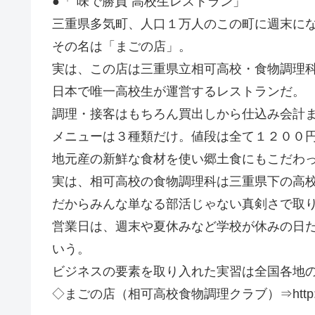
●「”味で勝負”高校生レストラン」
三重県多気町、人口１万人のこの町に週末に
その名は「まごの店」。
実は、この店は三重県立相可高校・食物調理
日本で唯一高校生が運営するレストランだ。
調理・接客はもちろん買出しから仕込み会計
メニューは３種類だけ。値段は全て１２００
地元産の新鮮な食材を使い郷土食にもこだわ
実は、相可高校の食物調理科は三重県下の高
だからみんな単なる部活じゃない真剣さで取
営業日は、週末や夏休みなど学校が休みの日
いう。
ビジネスの要素を取り入れた実習は全国各地
◇まごの店（相可高校食物調理クラブ）⇒http://jr2ua