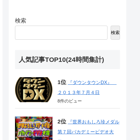
検索
検索
人気記事TOP10(24時間集計)
『ダウンタウンDX』
２０１３年７月４日
8件のビュー
『世界おもしろ珍メダル
第７回バカデミービデオ大