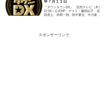
年７月１１日
『ダウンタウンDX』 読売テレビ（木）
22:00～公式HP：ゲスト：藤田紀子、花
田虎上、井岡一翔、田中要次、中川家、
マキタスポーツ、友近、西山茉希、保田
圭、SUPER☆GiRLS（志村理佳、荒井玲
良、前島亜美）●『見たい！見せたい！ス
ターの...
スポンサーリンク