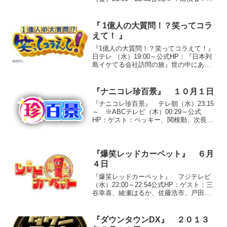
石家さんま、くりぃむしちゅー、八代亜
紀、杉本彩、中尾彬、高橋英樹、蛭子能
収、梅宮アンナ、村上ジョージ、石田純
『 1億人の大質問！？笑ってコラ
一、...
えて！ 』
『1億人の大質問！？笑ってコラえて！』
日テレ （水）19:00～公式HP：『日本列
島イケてる会社訪問の旅』世の中にある
イケてる物を扱うイケてる会社を探し出
しイイ感じのエピソードを聞いてくる
旅。【イケてるエコ用品】●節約名人バス
『ナニコレ珍百景』 １０月１日
パお湯の温度...
『ナニコレ珍百景』 テレ朝（水）23:15
～ ※ABCテレビ（木）00:29～公式
HP：ゲスト：ベッキー、関根勤、次長課
長、永井大、石原良純、ギャル曽根
◇「ゴールデン直前スペシャル！！」(1)
『大きすぎる鳥居』愛媛県松山市居相○投
稿者 O....
『爆笑レッドカーペット』 ６月
４日
『爆笑レッドカーペット』 フジテレビ
（水）22:00～22:54公式HP：ゲスト：三
谷幸喜、綾瀬はるか、佐藤浩市、戸田恵
子、深津絵里、伊吹吾郎、妻夫木聡●登場
順(1)ハイキングウォーキング「見えない
状態で竹刀をかわす拳」(2)髭男爵「舞踏
『ダウンタウンDX』 ２０１３
会...