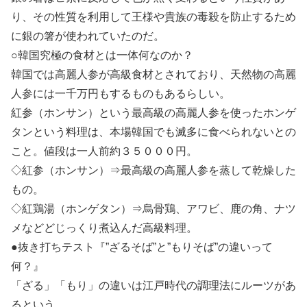
り、その性質を利用して王様や貴族の毒殺を防止するため
に銀の箸が使われていたのだ。
○韓国究極の食材とは一体何なのか？
韓国では高麗人参が高級食材とされており、天然物の高麗
人参には一千万円もするものもあるらしい。
紅参（ホンサン）という最高級の高麗人参を使ったホンゲ
タンという料理は、本場韓国でも滅多に食べられないとの
こと。値段は一人前約３５０００円。
◇紅参（ホンサン）⇒最高級の高麗人参を蒸して乾燥した
もの。
◇紅鶏湯（ホンゲタン）⇒烏骨鶏、アワビ、鹿の角、ナツ
メなどどじっくり煮込んだ高級料理。
●抜き打ちテスト『”ざるそば”と”もりそば”の違いって
何？』
「ざる」「もり」の違いは江戸時代の調理法にルーツがあ
るという。