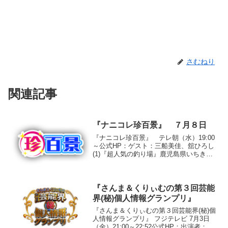
さむねり
関連記事
『ナニコレ珍百景』 ７月８日
『ナニコレ珍百景』 テレ朝（水）19:00
～公式HP：ゲスト：三船美佳、舘ひろし
(1)『超人気の釣り場』鹿児島県いちき串
木野市○投稿者 吉田進一さん（６１歳）
串木野港から沖合い１０kmに浮かぶ無人
島・沖ノ島に、釣り人の周りにたくさん
の野生の...
『さんま＆くりぃむの第３回芸能
界(秘)個人情報グランプリ』
『さんま＆くりぃむの第３回芸能界(秘)個
人情報グランプリ』 フジテレビ 7月3日
（金）21:00～22:52公式HP：出演者：明