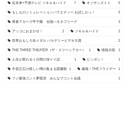
近未来×予測テレビ ジキル＆ハイド
7
オジサンズ１１
5
もしものシミュレーションバラエティー お試しかっ！
5
青春アカペラ甲子園 全国ハモネプリーグ
3
アッコにおまかせ！
2
ジキル＆ハイド
2
世界おもしろ珍メダル バカデミービデオ大賞
2
THE THREE THEATER（ザ・スリーシアター）
1
情熱大陸
1
人生が変わる１分間の深イイ話
1
ピンポン！
1
中居正広の怪しい噂の集まる図書館
1
爆報！THEフライデー
1
フジ最強コント夢競演 みんなでコント会議
1