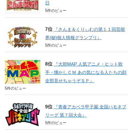
日
5件のビュー
『さんま＆くりぃむの第１１回芸能
界(秘)個人情報グランプリ』
5件のビュー
『大胆MAP 人気アニメ・ヒット歌
手・懐かしＣＭ あの気になる人たちの顔
全部見せちゃうぞＳＰ』
5件のビュー
『青春アカペラ甲子園 全国ハモネプ
リーグ 第７回大会』
5件のビュー