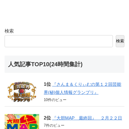
検索
検索
人気記事TOP10(24時間集計)
『さんま＆くりぃむの第１２回芸能
界(秘)個人情報グランプリ』
10件のビュー
『大胆MAP 最終回』 ２月２２日
7件のビュー