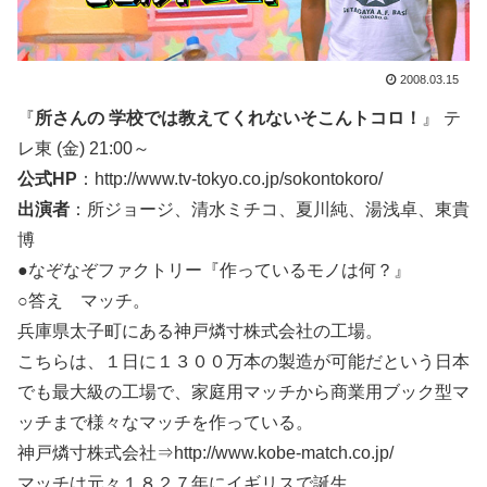
2008.03.15
『
所さんの 学校では教えてくれないそこんトコロ！
』 テ
レ東 (金) 21:00～
公式HP
：http://www.tv-tokyo.co.jp/sokontokoro/
出演者
：所ジョージ、清水ミチコ、夏川純、湯浅卓、東貴
博
●なぞなぞファクトリー『作っているモノは何？』
○答え マッチ。
兵庫県太子町にある神戸燐寸株式会社の工場。
こちらは、１日に１３００万本の製造が可能だという日本
でも最大級の工場で、家庭用マッチから商業用ブック型マ
ッチまで様々なマッチを作っている。
神戸燐寸株式会社⇒http://www.kobe-match.co.jp/
マッチは元々１８２７年にイギリスで誕生。