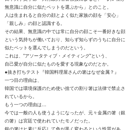
無意識に自分に似たペットを選ぶから」とのこと。
人は生まれると自分の顔とよく似た家族の顔を「安心」
「親しみ」の顔と認識する。
その結果、無意識の中では常に自分の顔こそ一番好きな顔
という気持ちが働いており、知らず知らずのうちに自分に
似たペットを選んでしまうのだという。
これは、”アソータティブ・メイティング”という、
自己愛が自分に似たものを愛する現象なのだとか。
●抜き打ちテスト『韓国料理屋さんの箸はなぜ金属？』
一つ目の理由は、
韓国では環境保護のため使い捨ての割り箸は法律で禁止さ
れているから。
もう一つの理由は…
今では一般の人も使うようになったが、元々金属の箸（銀
の箸）は宮廷で使われていたモノだった。
銀の箸はヒ素に反応して色が黒く変わるという性質があ