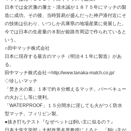
日本では金沢藩の藩士・清水誠が１８７５年にマッチの製
造に成功。その後、当時貿易が盛んだった神戸港付近にそ
の技術は伝わり、いつしか兵庫県の地場産業に発展した。
今では日本の生産量の８割が姫路市周辺で作られていると
いう。
○田中マッチ株式会社
日本に現存する最古のマッチ（明治４１年に製造）があ
る。
田中マッチ株式会社⇒http://www.tanaka-match.co.jp/
◇珍しいマッチ
「焚き火の素」１本で約８分燃えるマッチ。バーベキュー
の火おこし等に便利。
「WATERPROOF」１５分間水に浸しても火がつく防水
型マッチ。フィリピン製。
●抜き打ちテスト『なぜペットは飼い主に似るの？』
日本大学文学部・大村政男名誉教授によると、「飼い主が