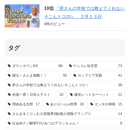
『所さんの学校では教えてくれない
そこんトコロ!』 ２月１３日
4件のビュー
タグ
ダウンタウンDX
86
ナニコレ珍百景
73
踊る！さんま御殿！！
50
カンブリア宮殿
41
所さんの学校では教えてくれないそこんトコロ！
36
全国一斉！日本人テスト
32
爆笑レッドカーペット
21
理由ある太郎
17
ありえへん∞世界
16
エンタの神様
15
さんま＆くりぃむの芸能界(秘)個人情報グランプリ
14
社会科ナゾ解明TVひみつのアラシちゃん！
9