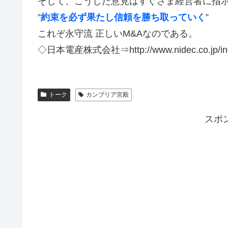
そして、こうした意見はすぐさま経営者に指
”
約束を必ず果たし信頼を勝ち取っていく
”
これぞ永守流 正しいM&Aなのである。
◇日本電産株式会社⇒http://www.nidec.co.jp/ind
トーク
カンブリア宮殿
スポ