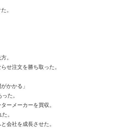
けた。
先方。
ならせ注文を勝ち取った。
間がかかる」
あった。
ーターメーカーを買収。
れた。
へと会社を成長させた。