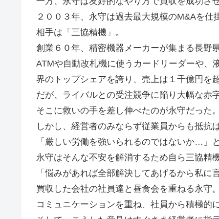
一方、永守は友好的なやり方で買収を成功さ
２００３年、永守は過去最大規模のM&Aを仕
相手は「三協精機」。
創業６０年、精密機器メーカーが集まる長野
ATMや自動改札機に使うカードリーダーや、
界のトップシェアを誇り、売上は１千億円を
だが、ライバルとの受注競争に陥り大幅な赤
そこに救いの手を差し伸べたのが永守だった
しかし、経営者のみならず従業員からも抵抗
「厳しい労働を強いられるのではないか…」
永守はそんな不安を解消するため自ら三協精
「悩みがあれば全部解決してあげるから私に
買収した会社の社員達と昼食会を重ねる永守
コミュニケーションを重ね、社員から積極的