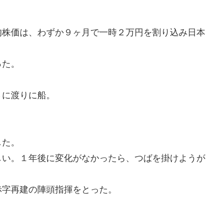
均株価は、わずか９ヶ月で一時２万円を割り込み日本
った。
さに渡りに船。
。
した。
しい。１年後に変化がなかったら、つばを掛けようが
赤字再建の陣頭指揮をとった。