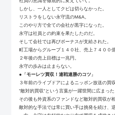
社員の意識を徹底的に変えていく。
しかし、一人としてクビは切らなかった。
リストラをしない永守流のM&A。
このやり方で全ての会社が黒字になった。
永守は社員との約束を果たしたのだ。
そして会社では再びボーナスが支給された。
町工場からグループ１４０社、売上７４００
２年後の売上目標は一兆円。
永守の歩みは止まらない。
●『
モーレツ買収！連戦連勝のコツ
』
３年前のライブドアによるニッポン放送の買
”敵対的買収”という言葉が一躍世間に広まった
その後も外資系のファンドなど敵対的買収が
敵対的な手法では常に買い手は挑発を続け、