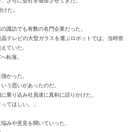
せ、さらに会社を成長させてきた。
掛けた。
県の諏訪でも有数の名門企業だった。
液晶テレビの大型ガラスを運ぶロボットでは、当時世
超えていた。
字へ転落。
。
は強かった。
という思いがあったのだ。
機に乗り込み社員達に真剣に語りかけた。
言ってほしい。」
。
に悩みや意見を聞いていった。