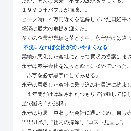
だが、そんな矢先、不況の波が襲ってくる。
１９９０年バブルが崩壊…。
ピーク時に４万円近くを記録していた日経平
経済は最大の危機を迎えた。
多くの企業が業績を落とす中、永守だけは違
”
不況になれば会社が買いやすくなる
”
業績が悪化した会社にとって買収の提案はま
永守は赤字会社を次々と傘下に収めていった
「赤字を必ず黒字にしてみせる」
永守は買収した会社に乗り込み社員達に約束
「１年間だけは騙されたつもりで行動してほ
足で蹴ろうが結構」
永守は毎週、買収した会社に通いつめ、自ら
”早出出勤”、”社内の掃除”、”コスト見直し”。