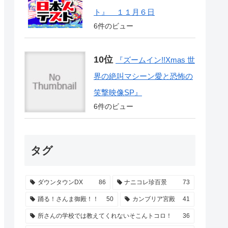
ト』 １１月６日
6件のビュー
『ズームイン!!Xmas 世
界の絶叫マシーン愛と恐怖の
笑撃映像SP』
6件のビュー
タグ
ダウンタウンDX
86
ナニコレ珍百景
73
踊る！さんま御殿！！
50
カンブリア宮殿
41
所さんの学校では教えてくれないそこんトコロ！
36