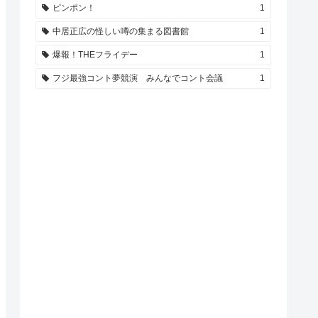
ピンポン！
1
中居正広の怪しい噂の集まる図書館
1
爆報！THEフライデー
1
フジ最強コント夢競演 みんなでコント会議
1