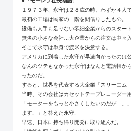
●『
モーレツ社長物語
』
１９７３年、永守は２８歳の時、わずか４人
最初の工場は民家の一階を間借りしたもの。
設備も人手も足りない零細企業からのスター
無名の小さな会社…大企業からの注文は中々
そこで永守は単身で渡米を決意する。
アメリカに到着した永守が早速向かったのは
なんのツテもなかった永守はなんと電話帳か
ったのだ。
すると、世界を代表する大企業「スリーエム
当時、その会社はカセットテープレコーダー
「モーターをもっと小さくしたいのだが…。
ます。」と答えた永守。
早速、日本に持ち帰り開発に取り組んだ。