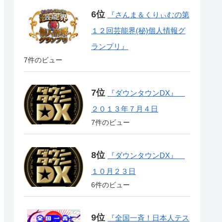
『さんま＆くりぃむの第
１２回芸能界(秘)個人情報グ
ランプリ』
7件のビュー
『ダウンタウンDX』
２０１３年７月４日
7件のビュー
『ダウンタウンDX』
１０月２３日
6件のビュー
『全国一斉！日本人テス