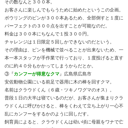
その数なんと３００本。
お客さんに楽しんでもらうために始めたというこの企画。
ボウリングのピンが３００本あるため、全部倒すと１度に
パーフェクトの３００点を出すことが可能なのだ。
料金は３００本にちなんで１投３００円。
チャレンジは１日限定５回しかできないのだという。
その理由は、ピンを機械で並べることが出来ないため、一
本一本スタッフが手作業で行っており、１度投げると直す
のに約４０分もかかってしまうからだとか。
③『
カンフーが得意なクマ
』広島県広島市
安佐動物公園にいる前足で器用に木の棒を回すクマ。
名前はクラウドくん（６歳・ツキノワグマのオス）。
普段１日の大半は寝ているのだが、お客さんが集まりクラ
ウドくんに呼びかけると、棒をくわえて立ち上がり一心不
乱にカンフーをするかのように回しだす。
飼育員によると、クラウドくんは幼い頃に母親をワナで亡