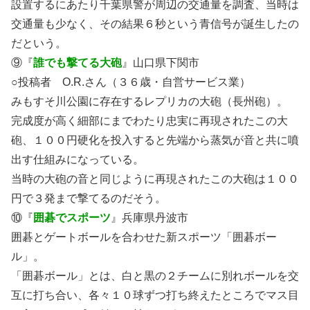
設置するにあたり千葉県警が周辺の交通量を調査、当時は
交通量も少なく、その結果６秒という青信号が誕生したの
だという。
⑨『
誰でも撃てる大砲
』山口県下関市
○投稿者 O.R.さん（３６歳・自営サービス業）
みもすそ川公園に存在するレプリカの大砲（長州砲）。
完成度が高く細部にまでわたり忠実に再現されたこの大
砲、１００円硬化を投入すると先端から蒸気が音と共に噴
出す仕組みになっている。
当時の大砲の音と同じように再現されたこの大砲は１００
円で３発まで撃てるのだそう。
⑩『
囲碁でスポーツ
』兵庫県丹波市
囲碁とゲートボールを合わせた新スポーツ「囲碁ボー
ル」。
「囲碁ボール」とは、白と黒の２チームに別れボールを交
互に打ち合い、各々１０球ずつ打ち終えたところでマス目