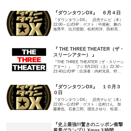
ーム「あの人かもしれない（藤岡
弘、）」(4)姫ちゃん「とか言わないの」
(...
『ダウンタウンDX』 ６月４日
『ダウンタウンDX』 読売テレビ（木）
22:00～公式HP：ゲスト：中尾彬、舞の
海秀平、出川哲朗、松村邦洋、田村亮、
鈴木紗理奈、藤本美貴、はるな愛、道重
さゆみ、U字工事●『スターのオススメ
買ってみて！行ってみて！カタログ』
○『田村亮のかけ...
『 THE THREE THEATER（ザ・
スリーシアター） 』
『THE THREE THEATER（ザ・スリーシ
アター）』 フジ 8月23日（土）22:30～
23:40公式HP：出演者：内村光良、狩野
英孝、しずる、ジャルジャル、はんに
ゃ、フルーツポンチ、柳原可奈子、ロッ
チ、我が家、高橋ジョージ、えなり...
『ダウンタウンDX』 １０月３
０日
『ダウンタウンDX』 読売テレビ（木）
22:00～公式HP：ゲスト：志村けん、加
藤雅也、石倉三郎、国生さゆり、松居直
美、光浦靖子、ライセンス、はるな愛、
山田親太郎、鈴木あきえ●『芸能界生活調
査 ついつい買ってしまうグランプリ』
『史上最強!!!驚きのニッポン衝撃
※家にあるのに...
風景グランプリ Xmas３時間