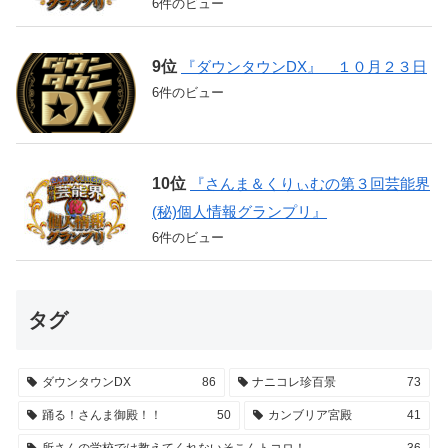
6件のビュー
『ダウンタウンDX』 １０月２３日
6件のビュー
『さんま＆くりぃむの第３回芸能界
(秘)個人情報グランプリ』
6件のビュー
タグ
ダウンタウンDX
86
ナニコレ珍百景
73
踊る！さんま御殿！！
50
カンブリア宮殿
41