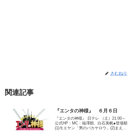
さむねり
関連記事
『エンタの神様』 ６月６日
『エンタの神様』 日テレ （土）21:00～
公式HP：MC：福澤朗、白石美帆●登場順
(1)モエヤン「男のバカヤロウ」(2)まえだ
まえだ「オリジナルの漫才」(3)ダブルネ