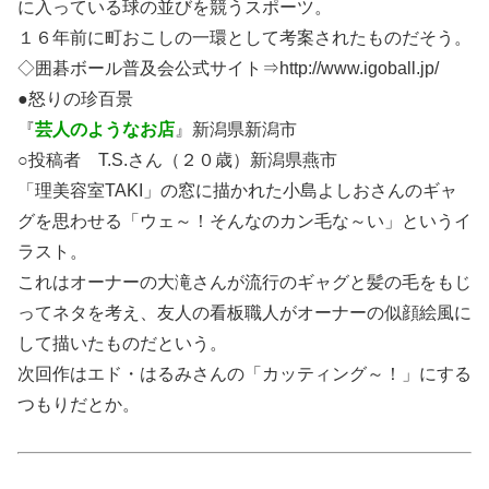
に入っている球の並びを競うスポーツ。
１６年前に町おこしの一環として考案されたものだそう。
◇囲碁ボール普及会公式サイト⇒http://www.igoball.jp/
●怒りの珍百景
『
芸人のようなお店
』新潟県新潟市
○投稿者 T.S.さん（２０歳）新潟県燕市
「理美容室TAKI」の窓に描かれた小島よしおさんのギャ
グを思わせる「ウェ～！そんなのカン毛な～い」というイ
ラスト。
これはオーナーの大滝さんが流行のギャグと髪の毛をもじ
ってネタを考え、友人の看板職人がオーナーの似顔絵風に
して描いたものだという。
次回作はエド・はるみさんの「カッティング～！」にする
つもりだとか。