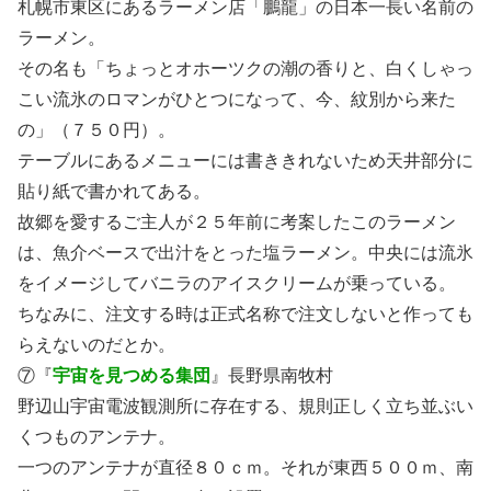
札幌市東区にあるラーメン店「鵬龍」の日本一長い名前の
ラーメン。
その名も「ちょっとオホーツクの潮の香りと、白くしゃっ
こい流氷のロマンがひとつになって、今、紋別から来た
の」（７５０円）。
テーブルにあるメニューには書ききれないため天井部分に
貼り紙で書かれてある。
故郷を愛するご主人が２５年前に考案したこのラーメン
は、魚介ベースで出汁をとった塩ラーメン。中央には流氷
をイメージしてバニラのアイスクリームが乗っている。
ちなみに、注文する時は正式名称で注文しないと作っても
らえないのだとか。
⑦『
宇宙を見つめる集団
』長野県南牧村
野辺山宇宙電波観測所に存在する、規則正しく立ち並ぶい
くつものアンテナ。
一つのアンテナが直径８０ｃｍ。それが東西５００ｍ、南