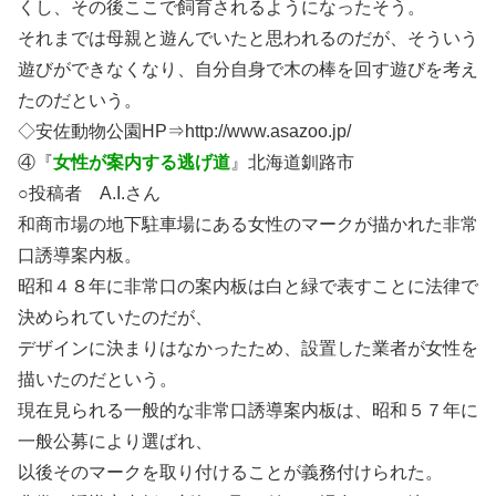
くし、その後ここで飼育されるようになったそう。
それまでは母親と遊んでいたと思われるのだが、そういう
遊びができなくなり、自分自身で木の棒を回す遊びを考え
たのだという。
◇安佐動物公園HP⇒http://www.asazoo.jp/
④『
女性が案内する逃げ道
』北海道釧路市
○投稿者 A.I.さん
和商市場の地下駐車場にある女性のマークが描かれた非常
口誘導案内板。
昭和４８年に非常口の案内板は白と緑で表すことに法律で
決められていたのだが、
デザインに決まりはなかったため、設置した業者が女性を
描いたのだという。
現在見られる一般的な非常口誘導案内板は、昭和５７年に
一般公募により選ばれ、
以後そのマークを取り付けることが義務付けられた。