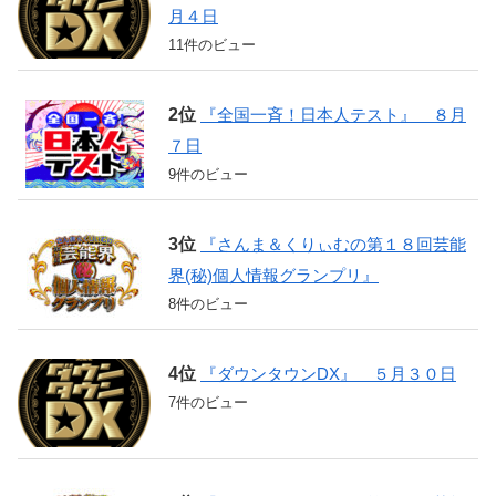
月４日
11件のビュー
『全国一斉！日本人テスト』 ８月
７日
9件のビュー
『さんま＆くりぃむの第１８回芸能
界(秘)個人情報グランプリ』
8件のビュー
『ダウンタウンDX』 ５月３０日
7件のビュー