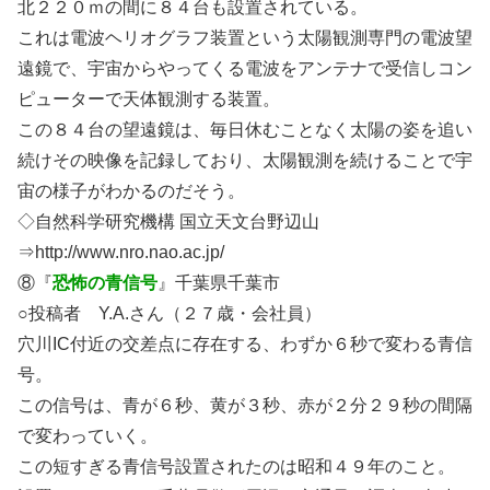
北２２０ｍの間に８４台も設置されている。
これは電波ヘリオグラフ装置という太陽観測専門の電波望
遠鏡で、宇宙からやってくる電波をアンテナで受信しコン
ピューターで天体観測する装置。
この８４台の望遠鏡は、毎日休むことなく太陽の姿を追い
続けその映像を記録しており、太陽観測を続けることで宇
宙の様子がわかるのだそう。
◇自然科学研究機構 国立天文台野辺山
⇒http://www.nro.nao.ac.jp/
⑧『
恐怖の青信号
』千葉県千葉市
○投稿者 Y.A.さん（２７歳・会社員）
穴川IC付近の交差点に存在する、わずか６秒で変わる青信
号。
この信号は、青が６秒、黄が３秒、赤が２分２９秒の間隔
で変わっていく。
この短すぎる青信号設置されたのは昭和４９年のこと。