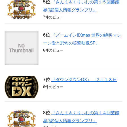
『さんま＆くりぃむの第１５回芸能
界(秘)個人情報グランプリ』
7件のビュー
『ズームイン!!Xmas 世界の絶叫マシ
ーン愛と恐怖の笑撃映像SP』
6件のビュー
『ダウンタウンDX』 ２月１８日
6件のビュー
『さんま＆くりぃむの第１４回芸能
界(秘)個人情報グランプリ』