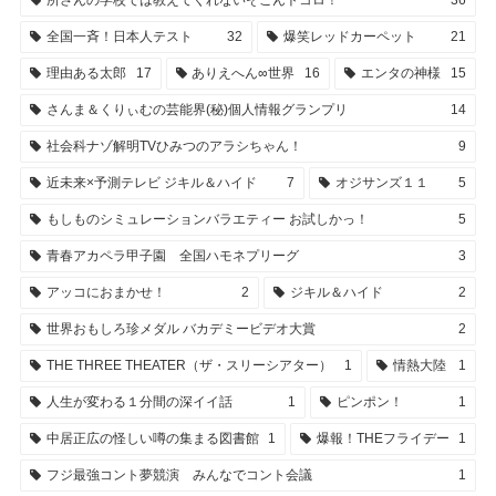
所さんの学校では教えてくれないそこんトコロ！
36
全国一斉！日本人テスト
32
爆笑レッドカーペット
21
理由ある太郎
17
ありえへん∞世界
16
エンタの神様
15
さんま＆くりぃむの芸能界(秘)個人情報グランプリ
14
社会科ナゾ解明TVひみつのアラシちゃん！
9
近未来×予測テレビ ジキル＆ハイド
7
オジサンズ１１
5
もしものシミュレーションバラエティー お試しかっ！
5
青春アカペラ甲子園 全国ハモネプリーグ
3
アッコにおまかせ！
2
ジキル＆ハイド
2
世界おもしろ珍メダル バカデミービデオ大賞
2
THE THREE THEATER（ザ・スリーシアター）
1
情熱大陸
1
人生が変わる１分間の深イイ話
1
ピンポン！
1
中居正広の怪しい噂の集まる図書館
1
爆報！THEフライデー
1
フジ最強コント夢競演 みんなでコント会議
1