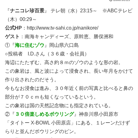
『
ナニコレ珍百景
』 テレ朝（水）23:15～ ※ABCテレビ
（木）00:29～
公式HP
：http://www.tv-sahi.co.jp/nanikore/
ゲスト
：南海キャンディーズ、原幹恵、勝俣洲和
①『
海に住むゾウ
』岡山県六口島
○投稿者 I.D.さん（３６歳・会社員）
海辺にたたずむ、高さ約８ｍのゾウのような形の岩。
この象岩は、風と波によって浸食され、長い年月をかけて
作り出されたのだそう。
今もなお浸食は進み、３０年近く前の写真と比べると鼻の
部分が７０ｃｍも短くなっているという。
この象岩は国の天然記念物にも指定されている。
②『
３０倍楽しめるボウリング
』神奈川県小田原市
「タイトー X-BOWL 小田原店」にある、１レーンだけず
らりと並んだボウリングのピン。