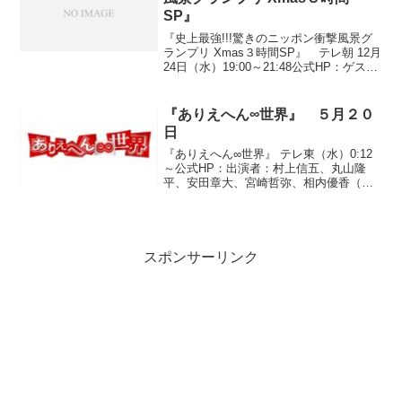
SP』
『史上最強!!!驚きのニッポン衝撃風景グ
ランプリ Xmas３時間SP』 テレ朝 12月
24日（水）19:00～21:48公式HP：ゲス
ト：地井武男、岡江久美子、関根麻里、
ココリコ、はるな愛、高田純次(1)『夜に
咲くお花畑』三重県桑名市○投稿...
『ありえへん∞世界』 ５月２０
日
『ありえへん∞世界』 テレ東（水）0:12
～公式HP：出演者：村上信五、丸山隆
平、安田章大、宮崎哲弥、相内優香（テ
レビ東京アナウンサー）◆「ありえへん
物件BEST３」●第３位『日本一激安！？
５０万円別荘』長野県にある３LDK（１
４８平米）の...
スポンサーリンク