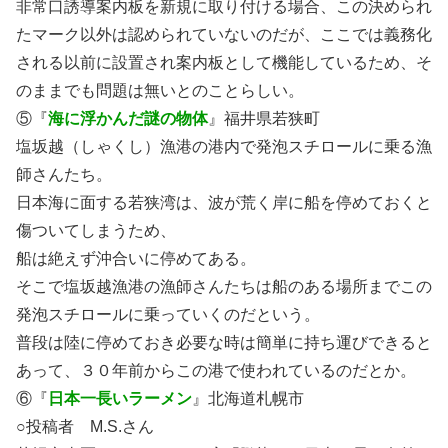
非常口誘導案内板を新規に取り付ける場合、この決められ
たマーク以外は認められていないのだが、ここでは義務化
される以前に設置され案内板として機能しているため、そ
のままでも問題は無いとのことらしい。
⑤『
海に浮かんだ謎の物体
』福井県若狭町
塩坂越（しゃくし）漁港の港内で発泡スチロールに乗る漁
師さんたち。
日本海に面する若狭湾は、波が荒く岸に船を停めておくと
傷ついてしまうため、
船は絶えず沖合いに停めてある。
そこで塩坂越漁港の漁師さんたちは船のある場所までこの
発泡スチロールに乗っていくのだという。
普段は陸に停めておき必要な時は簡単に持ち運びできると
あって、３０年前からこの港で使われているのだとか。
⑥『
日本一長いラーメン
』北海道札幌市
○投稿者 M.S.さん