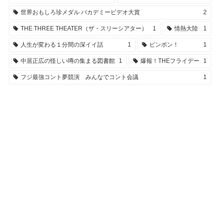
世界おもしろ珍メダル バカデミービデオ大賞
2
THE THREE THEATER（ザ・スリーシアター）
1
情熱大陸
1
人生が変わる１分間の深イイ話
1
ピンポン！
1
中居正広の怪しい噂の集まる図書館
1
爆報！THEフライデー
1
フジ最強コント夢競演 みんなでコント会議
1