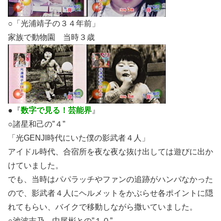
○「光浦靖子の３４年前」
家族で動物園 当時３歳
●『
数字で見る！芸能界
』
○諸星和己の”４”
「光GENJI時代にいた僕の影武者４人」
アイドル時代、合宿所を夜な夜な抜け出しては遊びに出か
けていました。
でも、当時はパパラッチやファンの追跡がハンパなかった
ので、影武者４人にヘルメットをかぶらせ各ポイントに隠
れてもらい、バイクで移動しながら撒いていました。
○池波志乃 中尾彬との”１０”