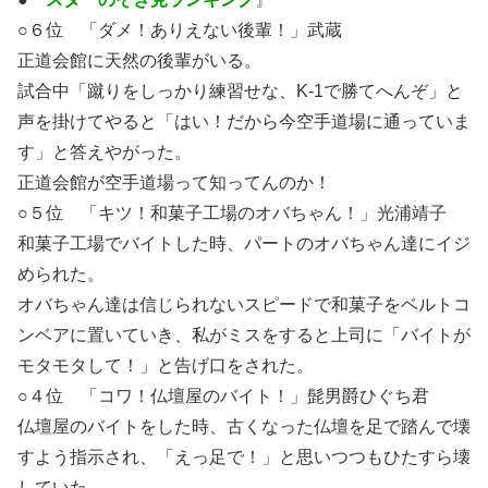
○６位 「ダメ！ありえない後輩！」武蔵
正道会館に天然の後輩がいる。
試合中「蹴りをしっかり練習せな、K-1で勝てへんぞ」と
声を掛けてやると「はい！だから今空手道場に通っていま
す」と答えやがった。
正道会館が空手道場って知ってんのか！
○５位 「キツ！和菓子工場のオバちゃん！」光浦靖子
和菓子工場でバイトした時、パートのオバちゃん達にイジ
められた。
オバちゃん達は信じられないスピードで和菓子をベルトコ
ンベアに置いていき、私がミスをすると上司に「バイトが
モタモタして！」と告げ口をされた。
○４位 「コワ！仏壇屋のバイト！」髭男爵ひぐち君
仏壇屋のバイトをした時、古くなった仏壇を足で踏んで壊
すよう指示され、「えっ足で！」と思いつつもひたすら壊
していた。