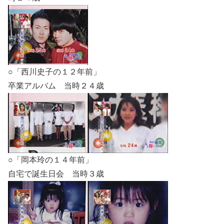
○「西川史子の１２年前」
卒業アルバム 当時２４歳
○「岡本玲の１４年前」
自宅で誕生日会 当時３歳