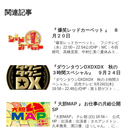
関連記事
『 爆笑レッドカーペット 』 ８
月２０日
『爆笑レッドカーペット』 フジテレビ
（水）22:00～22:54公式HP：MC：今田
耕司、高橋克実、中村仁美◇夏休みスペ
シャル！！過去に特番として放送された
「爆笑レッドカーペット」の中から厳選
された珠玉のネタを一挙放送。●『レッド
『ダウンタウンDXDXDX 秋の
カーペット...
３時間スペシャル』 ９月２４日
『ダウンタウンDXDXDX 秋の３時間ス
ペシャル』 読売テレビ 9月24日(木)
19:58～22:48公式HP：第１部ゲスト：梅
宮辰夫、梅沢富美男、石井慧、笑福亭笑
瓶、西村和彦、杉本彩、勝俣州和、梅宮
アンナ、MEGUMI、ケンドーコバヤシ...
『 大胆MAP 』 お仕事の月給公開
SP
『大胆MAP』 テレ朝 (日) 18:56～ 公式
HP：出演者：出演者：タカアンドトシ、
久本雅美、濱口優、ほっしゃん。、にし