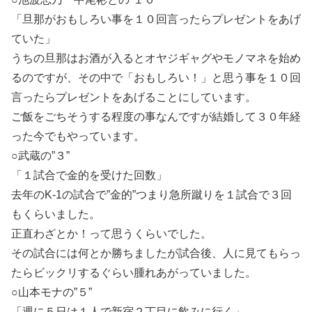
「旦那がおもしろい事を１０回言ったらプレゼントをあげ
ていた」
うちの旦那はお酒が入るとオヤジギャグやモノマネを始め
るのですが、その中で「おもしろい！」と思う事を１０回
言ったらプレゼントをあげることにしています。
ご飯をごちそうする程度の事なんですが結婚して３０年経
った今でもやっています。
○武蔵の”３”
「１試合で金的を受けた回数」
去年のK-1の試合で”金的”つまり急所蹴りを１試合で３回
もくらいました。
正直わざとか！って思うくらいでした。
その試合には何とか勝ちましたが試合後、人に見てもらっ
たらビックリするぐらい腫れあがっていました。
○山本モナの”５”
「週に５日は１人で新宿２丁目に飲みに行く」