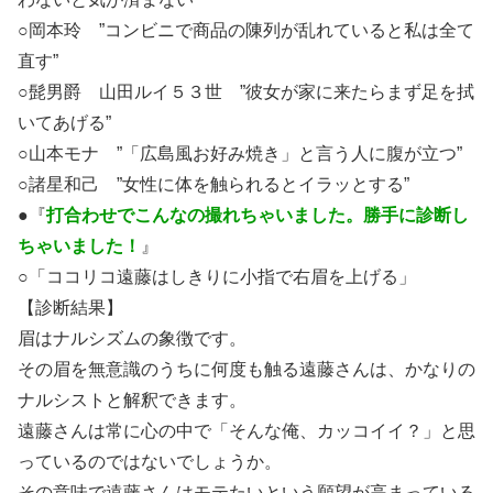
○岡本玲 ”コンビニで商品の陳列が乱れていると私は全て
直す”
○髭男爵 山田ルイ５３世 ”彼女が家に来たらまず足を拭
いてあげる”
○山本モナ ”「広島風お好み焼き」と言う人に腹が立つ”
○諸星和己 ”女性に体を触られるとイラッとする”
●『
打合わせでこんなの撮れちゃいました。勝手に診断し
ちゃいました！
』
○「ココリコ遠藤はしきりに小指で右眉を上げる」
【診断結果】
眉はナルシズムの象徴です。
その眉を無意識のうちに何度も触る遠藤さんは、かなりの
ナルシストと解釈できます。
遠藤さんは常に心の中で「そんな俺、カッコイイ？」と思
っているのではないでしょうか。
その意味で遠藤さんはモテたいという願望が高まっている