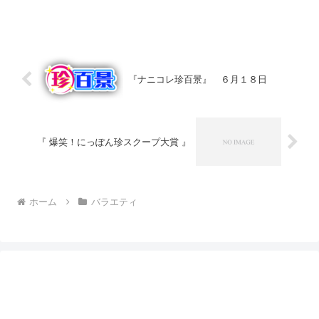
『ナニコレ珍百景』 ６月１８日
『 爆笑！にっぽん珍スクープ大賞 』
ホーム
バラエティ