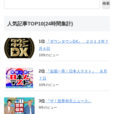
検索
人気記事TOP10(24時間集計)
『ダウンタウンDX』 ２０１３年７
月４日
10件のビュー
『全国一斉！日本人テスト』 ８月
７日
10件のビュー
『ザ！世界仰天ニュース』
9件のビュー