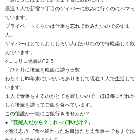
最近１人で新宿２丁目のゲイバーに飲みに行くのにハマっ
ています。
プライベートくらいは仕事を忘れて飲みたいので必ず１
人。
ゲイバーはとてもおもしろい人ばかりなので毎晩楽しく飲
んでいます。
○ココリコ遠藤の”２５”
「ひと月に後輩を晩飯に誘う日数」
わたくし昨年末にいろいろありまして現在１人で生活して
います。
１人で食事をするのがとても寂しいので、ほぼ毎日だれか
しら後輩を誘ってご飯を食べています。
この後誰か一緒にご飯行きませんか？
●『
芸能人だから？これって私だけ？
』
○池波志乃 ”食べ終わったお皿はたとえ食事中でもすぐ洗
わないと気が済まない”