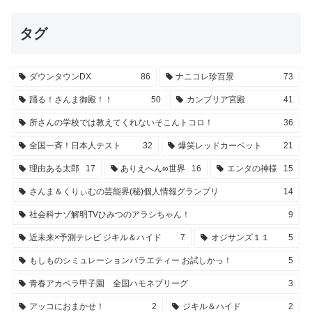
タグ
ダウンタウンDX
86
ナニコレ珍百景
73
踊る！さんま御殿！！
50
カンブリア宮殿
41
所さんの学校では教えてくれないそこんトコロ！
36
全国一斉！日本人テスト
32
爆笑レッドカーペット
21
理由ある太郎
17
ありえへん∞世界
16
エンタの神様
15
さんま＆くりぃむの芸能界(秘)個人情報グランプリ
14
社会科ナゾ解明TVひみつのアラシちゃん！
9
近未来×予測テレビ ジキル＆ハイド
7
オジサンズ１１
5
もしものシミュレーションバラエティー お試しかっ！
5
青春アカペラ甲子園 全国ハモネプリーグ
3
アッコにおまかせ！
2
ジキル＆ハイド
2