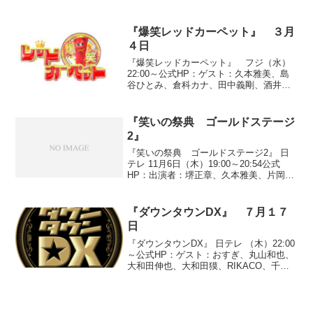
おかすみこ、カンニング竹山、柳原可奈
子、品川庄司、ラサール石井、土田晃
之、清水ミチコ、博多華丸・大吉■気にな
『爆笑レッドカーペット』 ３月
るお仕事...
４日
『爆笑レッドカーペット』 フジ（水）
22:00～公式HP：ゲスト：久本雅美、島
谷ひとみ、倉科カナ、田中義剛、酒井敏
也、ギャル曽根、薬丸裕英(1)ハイキング
ウォーキング「テキトーな感じの引っ越
し屋」(2)ノンスモーキン(3)ヤポンスキー
『笑いの祭典 ゴールドステージ
(4)...
2』
『笑いの祭典 ゴールドステージ2』 日
テレ 11月6日（木）19:00～20:54公式
HP：出演者：堺正章、久本雅美、片岡安
祐美、安めぐみ、杉浦太陽、柳沢慎吾、
小池栄子、柴田理恵、高畑淳子●『ダッシ
ュステージ』１分間でネタ披露○三福星
『ダウンタウンDX』 ７月１７
（芸歴...
日
『ダウンタウンDX』 日テレ （木）22:00
～公式HP：ゲスト：おすぎ、丸山和也、
大和田伸也、大和田獏、RIKACO、千葉
真子、勝俣州和、ウエンツ瑛士、関根麻
里、南まりか、ハイキングウォーキング
●『あの瞬間私は輝いていた』○「おすぎ
の３２...