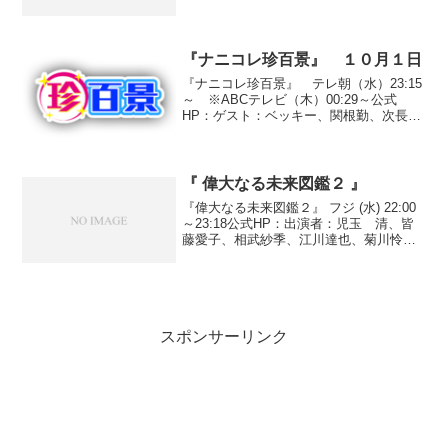
雄気になるテーマを各分野の専門家監修
による超短いVTRでわかりやすく教えて
くれる番組。■『ブルーレイディスク』ブ
ルーレ...
『ナニコレ珍百景』 １０月１日
『ナニコレ珍百景』 テレ朝（水）23:15
～ ※ABCテレビ（木）00:29～公式
HP：ゲスト：ベッキー、関根勤、次長課
長、永井大、石原良純、ギャル曽根
◇「ゴールデン直前スペシャル！！」(1)
『大きすぎる鳥居』愛媛県松山市居相○投
稿者 O....
『 偉大なる未来図鑑２ 』
『偉大なる未来図鑑２』 フジ (水) 22:00
～23:18公式HP：出演者：児玉 清、皆
藤愛子、相武紗季、江川達也、菊川怜、
齋藤孝、坂下千里子、山里亮太◆面白い
最新の科学ニュースを誰にでも判るよう
に噛み砕いて解説してくれる科学バラエ
ティー...
スポンサーリンク