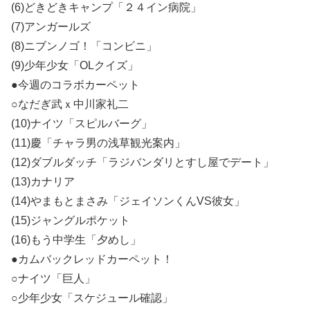
(6)どきどきキャンプ「２４イン病院」
(7)アンガールズ
(8)ニブンノゴ！「コンビニ」
(9)少年少女「OLクイズ」
●今週のコラボカーペット
○なだぎ武ｘ中川家礼二
(10)ナイツ「スピルバーグ」
(11)慶「チャラ男の浅草観光案内」
(12)ダブルダッチ「ラジバンダリとすし屋でデート」
(13)カナリア
(14)やまもとまさみ「ジェイソンくんVS彼女」
(15)ジャングルポケット
(16)もう中学生「夕めし」
●カムバックレッドカーペット！
○ナイツ「巨人」
○少年少女「スケジュール確認」