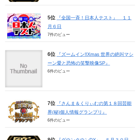
『全国一斉！日本人テスト』 １１
月６日
7件のビュー
『ズームイン!!Xmas 世界の絶叫マシ
ーン愛と恐怖の笑撃映像SP』
6件のビュー
『さんま＆くりぃむの第１８回芸能
界(秘)個人情報グランプリ』
6件のビュー
『ダウンタウンDX』 ５月３０日