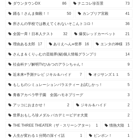
ダウンタウンDX
86
ナニコレ珍百景
73
踊る！さんま御殿！！
50
カンブリア宮殿
41
所さんの学校では教えてくれないそこんトコロ！
36
全国一斉！日本人テスト
32
爆笑レッドカーペット
21
理由ある太郎
17
ありえへん∞世界
16
エンタの神様
15
さんま＆くりぃむの芸能界(秘)個人情報グランプリ
14
社会科ナゾ解明TVひみつのアラシちゃん！
9
近未来×予測テレビ ジキル＆ハイド
7
オジサンズ１１
5
もしものシミュレーションバラエティー お試しかっ！
5
青春アカペラ甲子園 全国ハモネプリーグ
3
アッコにおまかせ！
2
ジキル＆ハイド
2
世界おもしろ珍メダル バカデミービデオ大賞
2
THE THREE THEATER（ザ・スリーシアター）
1
情熱大陸
1
人生が変わる１分間の深イイ話
1
ピンポン！
1