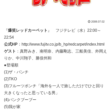
2008.07.02
『
爆笑レッドカーペット
』 フジテレビ（水）22:00～
22:54
公式HP
：http://www.fujitv.co.jp/b_hp/redcarpet/index.html
ゲスト
：真野みき、南明奈、内藤剛志、三船美佳、外岡え
りか、中川翔子、勝俣州和
●登場順
(1)ザ・パンチ
(2)TKO
(3)フルーツポンチ「海外を一人で旅しただけでひと回り
大きくなったと思っている男」
(4)パンクブーブー
(5)我が家