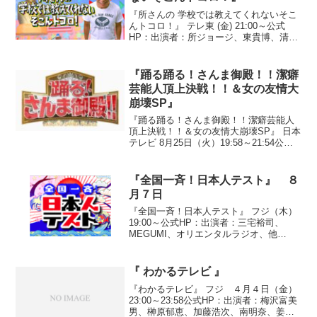
『所さんの 学校では教えてくれないそこ
んトコロ！』 テレ東 (金) 21:00～公式
HP：出演者：所ジョージ、東貴博、清水
ミチコ、湯浅卓、山本梓●なぞなぞファク
トリー『作っているモノは何？』製造工
程から作られているモノを当てるコーナ
『踊る踊る！さんま御殿！！潔癖
ー。植物...
芸能人頂上決戦！！＆女の友情大
崩壊SP』
『踊る踊る！さんま御殿！！潔癖芸能人
頂上決戦！！＆女の友情大崩壊SP』 日本
テレビ 8月25日（火）19:58～21:54公式
HP：ゲスト：奈美悦子、杉本彩、ＹＯ
Ｕ、辺見えみり、ヘリョン、ユンソナ、
黒沢かずこ、椿鬼奴、加藤夏希、クリス
『全国一斉！日本人テスト』 ８
ティー...
月７日
『全国一斉！日本人テスト』 フジ（木）
19:00～公式HP：出演者：三宅裕司、
MEGUMI、オリエンタルラジオ、他
●『１００人の芸能人が驚いた！厳選２０
問夏期講習スペシャル！！』①「数をご
まかすことをある魚の名前を用いて何と
『 わかるテレビ 』
いうでしょうか？...
『わかるテレビ』 フジ ４月４日（金）
23:00～23:58公式HP：出演者：梅沢富美
男、榊原郁恵、加藤浩次、南明奈、姜暢