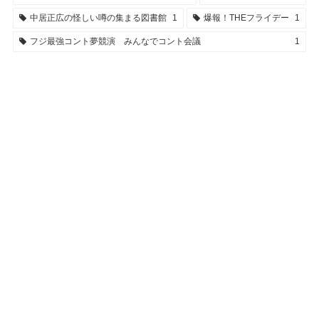
中居正広の怪しい噂の集まる図書館
1
爆報！THEフライデー
1
フジ最強コント夢競演 みんなでコント会議
1