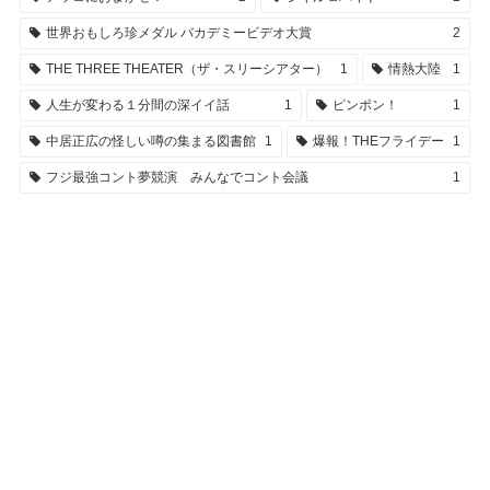
世界おもしろ珍メダル バカデミービデオ大賞
2
THE THREE THEATER（ザ・スリーシアター）
1
情熱大陸
1
人生が変わる１分間の深イイ話
1
ピンポン！
1
中居正広の怪しい噂の集まる図書館
1
爆報！THEフライデー
1
フジ最強コント夢競演 みんなでコント会議
1