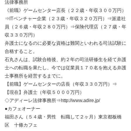
法律事務所
《前職》ゲームセンター店長（２２歳・年収３００万円）
⇒ITベンチャー企業（２３歳・年収３２０万円）⇒派遣社
員（２６歳・年収２８０万円）⇒保険代理店（２７歳・年
収３３０万円）
弁護士になるのに必要な資格は難関といわれる司法試験に
合格すること。
石丸さんは、試験合格後、約２年の司法研修生を経て弁護
士への転職を果たし、今では従業員１７０名を抱える弁護
士事務所を経営するまでに。
【前職】ゲームセンターの店長（年収３３０万円）⇒
【現在】弁護士（年収５０００万円）
◇アディーレ法律事務所⇒http://www.adire.jp/
●カフェオーナー
福田さん（５４歳・男性 転職して２ヶ月）東京都板橋
区 十條カフェ