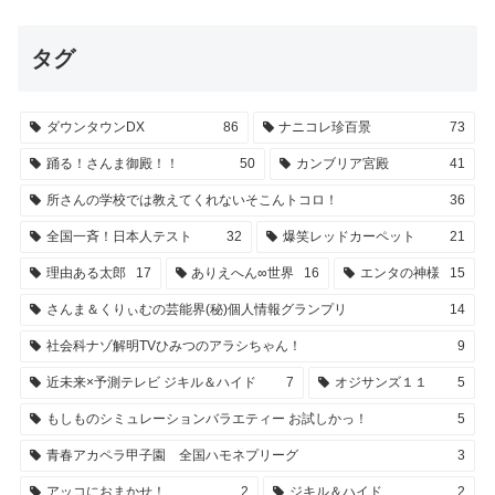
タグ
ダウンタウンDX
86
ナニコレ珍百景
73
踊る！さんま御殿！！
50
カンブリア宮殿
41
所さんの学校では教えてくれないそこんトコロ！
36
全国一斉！日本人テスト
32
爆笑レッドカーペット
21
理由ある太郎
17
ありえへん∞世界
16
エンタの神様
15
さんま＆くりぃむの芸能界(秘)個人情報グランプリ
14
社会科ナゾ解明TVひみつのアラシちゃん！
9
近未来×予測テレビ ジキル＆ハイド
7
オジサンズ１１
5
もしものシミュレーションバラエティー お試しかっ！
5
青春アカペラ甲子園 全国ハモネプリーグ
3
アッコにおまかせ！
2
ジキル＆ハイド
2