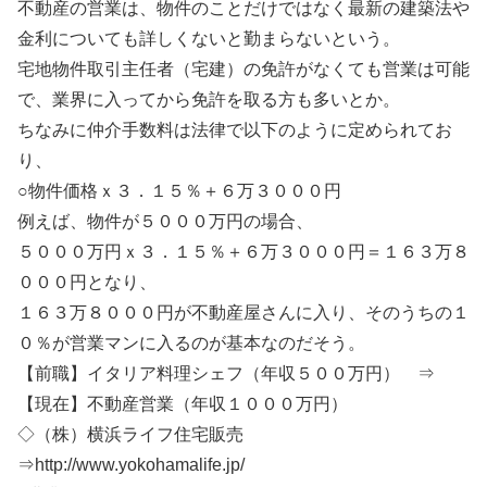
不動産の営業は、物件のことだけではなく最新の建築法や
金利についても詳しくないと勤まらないという。
宅地物件取引主任者（宅建）の免許がなくても営業は可能
で、業界に入ってから免許を取る方も多いとか。
ちなみに仲介手数料は法律で以下のように定められてお
り、
○物件価格ｘ３．１５％＋６万３０００円
例えば、物件が５０００万円の場合、
５０００万円ｘ３．１５％＋６万３０００円＝１６３万８
０００円となり、
１６３万８０００円が不動産屋さんに入り、そのうちの１
０％が営業マンに入るのが基本なのだそう。
【前職】イタリア料理シェフ（年収５００万円） ⇒
【現在】不動産営業（年収１０００万円）
◇（株）横浜ライフ住宅販売
⇒http://www.yokohamalife.jp/