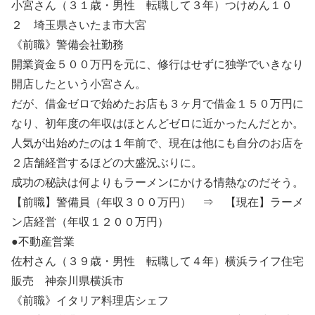
小宮さん（３１歳・男性 転職して３年）つけめん１０
２ 埼玉県さいたま市大宮
《前職》警備会社勤務
開業資金５００万円を元に、修行はせずに独学でいきなり
開店したという小宮さん。
だが、借金ゼロで始めたお店も３ヶ月で借金１５０万円に
なり、初年度の年収はほとんどゼロに近かったんだとか。
人気が出始めたのは１年前で、現在は他にも自分のお店を
２店舗経営するほどの大盛況ぶりに。
成功の秘訣は何よりもラーメンにかける情熱なのだそう。
【前職】警備員（年収３００万円） ⇒ 【現在】ラーメ
ン店経営（年収１２００万円）
●不動産営業
佐村さん（３９歳・男性 転職して４年）横浜ライフ住宅
販売 神奈川県横浜市
《前職》イタリア料理店シェフ