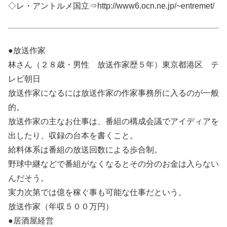
◇レ・アントルメ国立⇒http://www6.ocn.ne.jp/~entremet/
●放送作家
林さん（２８歳・男性 放送作家歴５年）東京都港区 テ
レビ朝日
放送作家になるには放送作家の作家事務所に入るのが一般
的。
放送作家の主なお仕事は、番組の構成会議でアイディアを
出したり、収録の台本を書くこと。
給料体系は番組の放送回数による歩合制。
野球中継などで番組がなくなるとその分のお金は入らない
んだそう。
実力次第では億を稼ぐ事も可能な仕事だという。
放送作家（年収５００万円）
●居酒屋経営