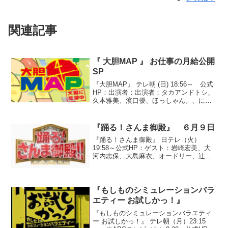
関連記事
『 大胆MAP 』 お仕事の月給公開
SP
『大胆MAP』 テレ朝 (日) 18:56～ 公式
HP：出演者：出演者：タカアンドトシ、
久本雅美、濱口優、ほっしゃん。、にし
おかすみこ、カンニング竹山、柳原可奈
子、品川庄司、ラサール石井、土田晃
之、清水ミチコ、博多華丸・大吉■気にな
『踊る！さんま御殿』 ６月９日
るお仕事...
『踊る！さんま御殿』 日テレ（火）
19:58～公式HP：ゲスト：岩崎宏美、大
河内志保、大島麻衣、オードリー、辻希
美、徳井義実、ナイツ、中村蒼、益若つ
ばさ、misono◆2009年上半期ニュースな
人●テーマ『私が他人に勘違いされている
事』○長...
『もしものシミュレーションバラ
エティー お試しかっ！』
『もしものシミュレーションバラエティ
ー お試しかっ！』 テレ朝（月）23:15