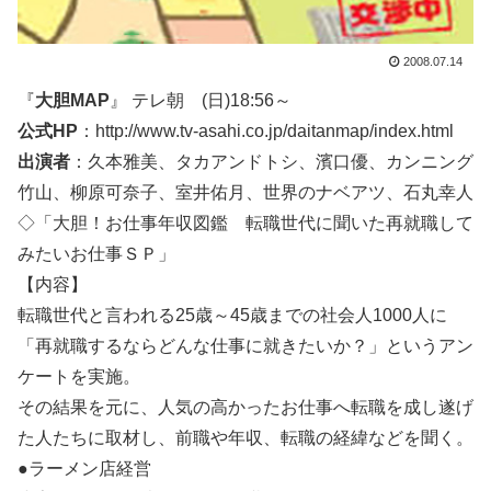
2008.07.14
『
大胆MAP
』 テレ朝 (日)18:56～
公式HP
：http://www.tv-asahi.co.jp/daitanmap/index.html
出演者
：久本雅美、タカアンドトシ、濱口優、カンニング
竹山、柳原可奈子、室井佑月、世界のナベアツ、石丸幸人
◇「大胆！お仕事年収図鑑 転職世代に聞いた再就職して
みたいお仕事ＳＰ」
【内容】
転職世代と言われる25歳～45歳までの社会人1000人に
「再就職するならどんな仕事に就きたいか？」というアン
ケートを実施。
その結果を元に、人気の高かったお仕事へ転職を成し遂げ
た人たちに取材し、前職や年収、転職の経緯などを聞く。
●ラーメン店経営