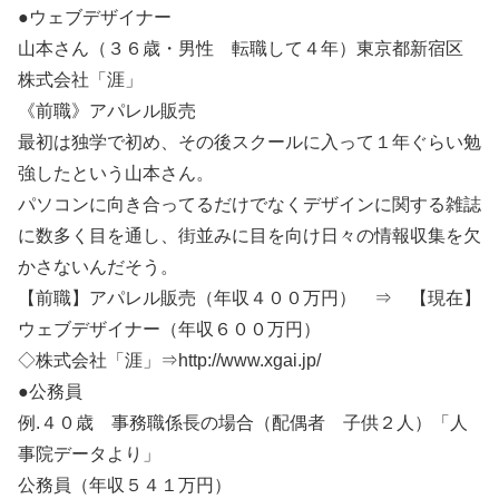
●ウェブデザイナー
山本さん（３６歳・男性 転職して４年）東京都新宿区
株式会社「涯」
《前職》アパレル販売
最初は独学で初め、その後スクールに入って１年ぐらい勉
強したという山本さん。
パソコンに向き合ってるだけでなくデザインに関する雑誌
に数多く目を通し、街並みに目を向け日々の情報収集を欠
かさないんだそう。
【前職】アパレル販売（年収４００万円） ⇒ 【現在】
ウェブデザイナー（年収６００万円）
◇株式会社「涯」⇒http://www.xgai.jp/
●公務員
例.４０歳 事務職係長の場合（配偶者 子供２人）「人
事院データより」
公務員（年収５４１万円）