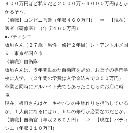
４００万円ほど私立だと２０００万～４０００万円ほどか
かるそう。
【前職】コンビニ営業（年収４６０万円） ⇒ 【現在】
医者《研修医》（年収４６０万円）
●パティシエ
板垣さん（２７歳・男性 修行２年目）レ・アントルメ国
立 東京都国立市
《前職》自衛隊
板垣さんは、５年間勤めた自衛隊を辞め、お菓子の専門学
校に入学。（２年間の学費は入学金込みで３５０万円）
卒業と同時にアルバイト先でもあったこちらのお店に就
職。
現在、板垣さんはケーキやパンの生地作りを担当している
が、１人前になるには５、６年の修行が必要なのだとか。
【前職】自衛官（年収２６０万円） ⇒ 【現在】パティ
シエ（年収２１０万円）