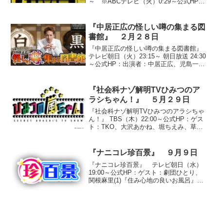
～ ※ABCテレビ（火）0:29～公式HP：
出演者：タカアンドトシ、関根勤、山本
高広、COWCOW、狩野英孝、小出真
保、ななめ４５°、チェリー☆パイ、ちゅ
『中居正広の怪しい噂の集まる図
うえい、...
書館』 ２月２８日
『中居正広の怪しい噂の集まる図書館』
テレビ朝日（火）23:15～ 朝日放送 24:30
～公式HP：出演者：中居正広、児島一
哉、はるな愛、いとうあさこ、玉森裕
太、藤ヶ谷太助、北山宏光、劇団ひと
り、山下智久◆芸能人の親子にまつわる
『社会科ナゾ解明TVひみつのア
噂SP●『あ...
ラシちゃん！』 ５月２９日
『社会科ナゾ解明TVひみつのアラシちゃ
ん！』 TBS（木）22:00～公式HP：ゲス
ト：TKO、大沢あかね、堀ちえみ、草野
仁、木下博勝◆『ひみつの珍アニマルス
ペシャル』●「世界珍獣図鑑」著者・今泉
忠明先生が選ぶ『カワイイ珍獣BEST５』
『ナニコレ珍百景』 ９月９日
第⑤...
『ナニコレ珍百景』 テレビ朝日（水）
19:00～公式HP：ゲスト：劇団ひとり、
関根麻里(1)『住み心地の良いお風呂』佐
賀県唐津市○投稿者 牧瀬成美さん（主
婦・３２歳）投稿者・牧瀬さんのお宅の
お風呂場にはなんと、ツバメが巣を作っ
て暮らしていた...