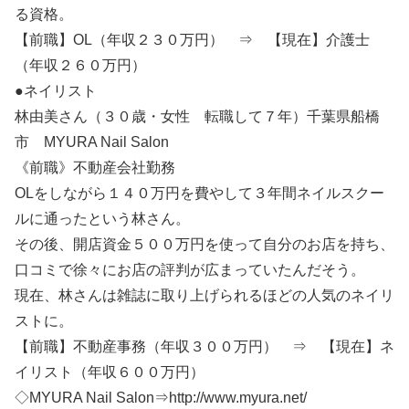
る資格。
【前職】OL（年収２３０万円） ⇒ 【現在】介護士
（年収２６０万円）
●ネイリスト
林由美さん（３０歳・女性 転職して７年）千葉県船橋
市 MYURA Nail Salon
《前職》不動産会社勤務
OLをしながら１４０万円を費やして３年間ネイルスクー
ルに通ったという林さん。
その後、開店資金５００万円を使って自分のお店を持ち、
口コミで徐々にお店の評判が広まっていたんだそう。
現在、林さんは雑誌に取り上げられるほどの人気のネイリ
ストに。
【前職】不動産事務（年収３００万円） ⇒ 【現在】ネ
イリスト（年収６００万円）
◇MYURA Nail Salon⇒http://www.myura.net/