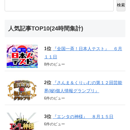
検索
人気記事TOP10(24時間集計)
『全国一斉！日本人テスト』 ６月
１１日
8件のビュー
『さんま＆くりぃむの第１２回芸能
界(秘)個人情報グランプリ』
6件のビュー
『エンタの神様』 ８月１５日
6件のビュー