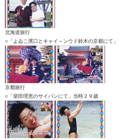
北海道旅行
○「よゐこ濱口とキャイ～ンウド鈴木の京都にて」
京都旅行
○「柴田理恵のサイパンにて」当時２９歳