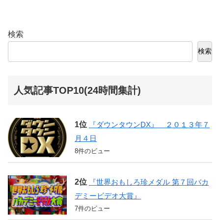
検索
検索
人気記事TOP10(24時間集計)
『ダウンタウンDX』 ２０１３年７
月４日
8件のビュー
『世界おもしろ珍メダル 第７回バカ
デミービデオ大賞』
7件のビュー