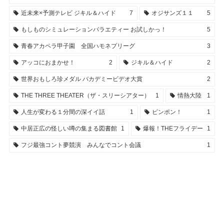
近未来×予測テレビ ジキル＆ハイド
7
オジサンズ１１
5
もしものシミュレーションバラエティー お試しかっ！
5
青春アカペラ甲子園 全国ハモネプリーグ
3
アッコにおまかせ！
2
ジキル＆ハイド
2
世界おもしろ珍メダル バカデミービデオ大賞
2
THE THREE THEATER（ザ・スリーシアター）
1
情熱大陸
1
人生が変わる１分間の深イイ話
1
ピンポン！
1
中居正広の怪しい噂の集まる図書館
1
爆報！THEフライデー
1
フジ最強コント夢競演 みんなでコント会議
1