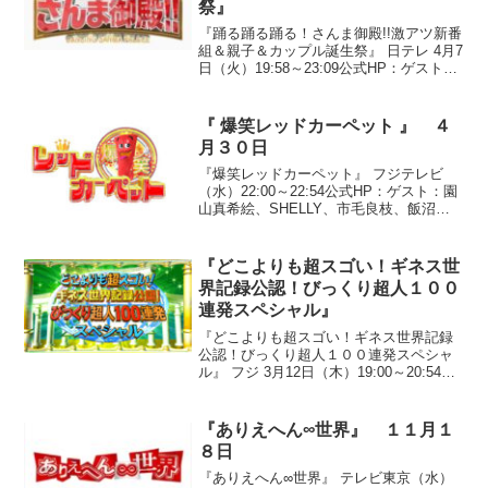
祭』
『踊る踊る踊る！さんま御殿!!激アツ新番
組＆親子＆カップル誕生祭』 日テレ 4月7
日（火）19:58～23:09公式HP：ゲスト：
前川清、前川紘毅、柴田理恵、柴田須美
子、東ちづる、東英子、くわばたりえ、
桑波田卓見、NON STYLE、石田み...
『 爆笑レッドカーペット 』 ４
月３０日
『爆笑レッドカーペット』 フジテレビ
（水）22:00～22:54公式HP：ゲスト：園
山真希絵、SHELLY、市毛良枝、飯沼誠
司、勝俣州和、村井国夫、杉本有美●登場
順(1)キャンｘキャン(2)オードリー(3)ハイ
キングウォーキング「ミラクルカ...
『どこよりも超スゴい！ギネス世
界記録公認！びっくり超人１００
連発スペシャル』
『どこよりも超スゴい！ギネス世界記録
公認！びっくり超人１００連発スペシャ
ル』 フジ 3月12日（木）19:00～20:54公
式HP：出演者：名倉潤、上地雄輔、青木
さやか、東貴博、上原美優、大沢あか
ね、角田信朗、勝俣州和、スザンヌ、高
『ありえへん∞世界』 １１月１
田あゆみ...
８日
『ありえへん∞世界』 テレビ東京（水）