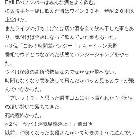
EXILEのメンバーはみんな酒をよく飲む。
松坂投手と一緒に飲んだ時はワイン３０本、焼酎２０本以
上空けた。
またライブの打ち上げでは店の酒を全て飲み干した事もあ
り、気付けば全裸になって飲んでいた事もあった。
○３位「こわ！時間差バンジー！」キャイ～ン天野
番組でウドとつながれた状態でバンジージャンプをやっ
た。
ウドは極度の高所恐怖症なのでなかなか飛べない。
時間もなくなり意を決して飛んだがパッと見るとウドが飛
んでいなかった。
「アレッ！？」と思った瞬間ゴムに引っ張られたウドがも
の凄い勢いで落ちてきた。
死ぬ程怖かった。
○２位「ヤバ！浮気疑惑浮上！」前田吟
以前、仲良くなった女優さんがいて毎晩のように遊んでい