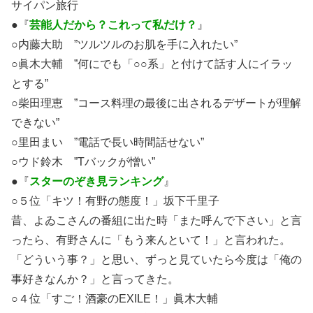
サイパン旅行
●『
芸能人だから？これって私だけ？
』
○内藤大助 ”ツルツルのお肌を手に入れたい”
○眞木大輔 ”何にでも「○○系」と付けて話す人にイラッ
とする”
○柴田理恵 ”コース料理の最後に出されるデザートが理解
できない”
○里田まい ”電話で長い時間話せない”
○ウド鈴木 ”Tバックが憎い”
●『
スターのぞき見ランキング
』
○５位「キツ！有野の態度！」坂下千里子
昔、よゐこさんの番組に出た時「また呼んで下さい」と言
ったら、有野さんに「もう来んといて！」と言われた。
「どういう事？」と思い、ずっと見ていたら今度は「俺の
事好きなんか？」と言ってきた。
○４位「すご！酒豪のEXILE！」眞木大輔