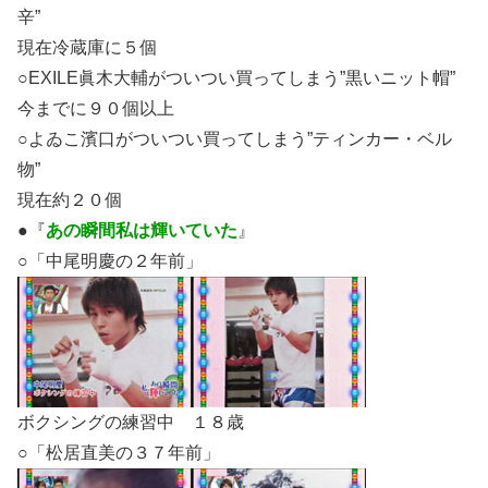
辛”
現在冷蔵庫に５個
○EXILE眞木大輔がついつい買ってしまう”黒いニット帽”
今までに９０個以上
○よゐこ濱口がついつい買ってしまう”ティンカー・ベル
物”
現在約２０個
●『
あの瞬間私は輝いていた
』
○「中尾明慶の２年前」
ボクシングの練習中 １８歳
○「松居直美の３７年前」