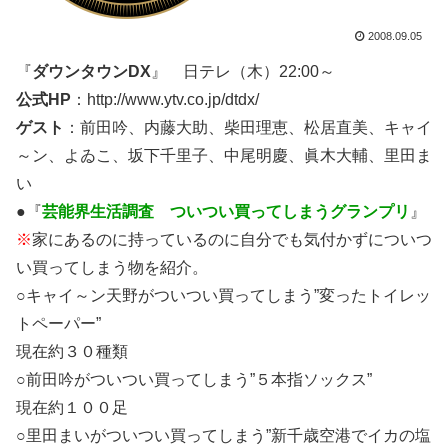
2008.09.05
『
ダウンタウンDX
』 日テレ（木）22:00～
公式HP
：http://www.ytv.co.jp/dtdx/
ゲスト
：前田吟、内藤大助、柴田理恵、松居直美、キャイ
～ン、よゐこ、坂下千里子、中尾明慶、眞木大輔、里田ま
い
●『
芸能界生活調査 ついつい買ってしまうグランプリ
』
※
家にあるのに持っているのに自分でも気付かずについつ
い買ってしまう物を紹介。
○キャイ～ン天野がついつい買ってしまう”変ったトイレッ
トペーパー”
現在約３０種類
○前田吟がついつい買ってしまう”５本指ソックス”
現在約１００足
○里田まいがついつい買ってしまう”新千歳空港でイカの塩