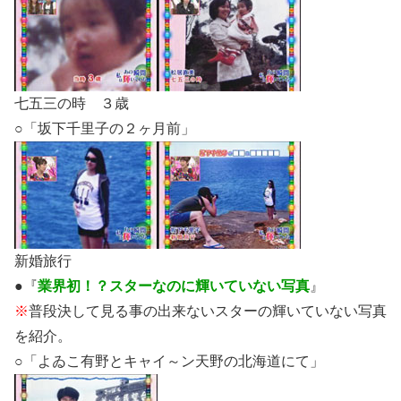
七五三の時 ３歳
○「坂下千里子の２ヶ月前」
新婚旅行
●『
業界初！？スターなのに輝いていない写真
』
※
普段決して見る事の出来ないスターの輝いていない写真
を紹介。
○「よゐこ有野とキャイ～ン天野の北海道にて」