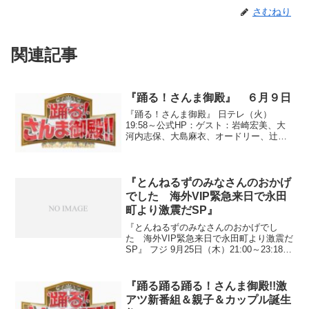
さむねり
関連記事
『踊る！さんま御殿』 ６月９日
『踊る！さんま御殿』 日テレ（火）
19:58～公式HP：ゲスト：岩崎宏美、大
河内志保、大島麻衣、オードリー、辻希
美、徳井義実、ナイツ、中村蒼、益若つ
ばさ、misono◆2009年上半期ニュースな
人●テーマ『私が他人に勘違いされている
事』○長...
『とんねるずのみなさんのおかげ
でした 海外VIP緊急来日で永田
町より激震だSP』
『とんねるずのみなさんのおかげでし
た 海外VIP緊急来日で永田町より激震だ
SP』 フジ 9月25日（木）21:00～23:18公
式HP：ゲスト：ウサイン・ボルト、小椋
久美子、潮田玲子●『博士と助手 細かす
ぎて伝わらないモノマネ選手権１３』○...
『踊る踊る踊る！さんま御殿!!激
アツ新番組＆親子＆カップル誕生