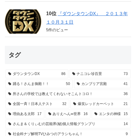
『ダウンタウンDX』 ２０１３年
１０月３１日
5件のビュー
タグ
ダウンタウンDX
86
ナニコレ珍百景
73
踊る！さんま御殿！！
50
カンブリア宮殿
41
所さんの学校では教えてくれないそこんトコロ！
36
全国一斉！日本人テスト
32
爆笑レッドカーペット
21
理由ある太郎
17
ありえへん∞世界
16
エンタの神様
15
さんま＆くりぃむの芸能界(秘)個人情報グランプリ
14
社会科ナゾ解明TVひみつのアラシちゃん！
9