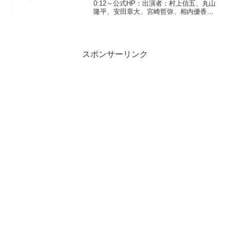
0:12～公式HP：出演者：村上信五、丸山
隆平、安田章大、宮崎哲弥、相内優香
（テレビ東京アナウンサー）◆「ありえ
へん衝撃スクープ！ 急増！新人種「女
装男子」その光と影に迫る！」女装男子
とは…男性の素顔を...
スポンサーリンク