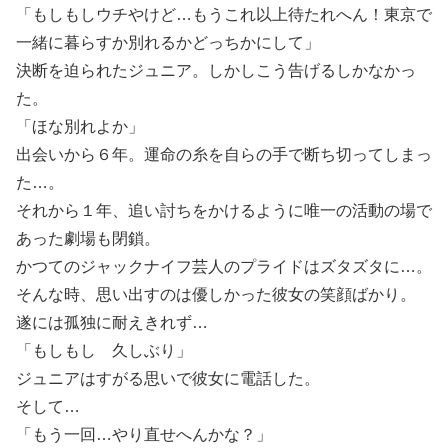
「もしもしウチやけど…もうこれ以上待たれへん！東京で
一緒に暮らすか別れるかどっちかにして」
決断を迫られたジュニア。しかしこう告げるしかなかっ
た。
「ほな別れよか」
出会いから６年。運命の糸を自らの手で断ち切ってしまっ
た…。
それから１年、追い討ちをかけるように唯一の活動の場で
あった劇場も閉鎖。
かつてのジャックナイフ芸人のプライドはズタズタに…。
そんな時、思い出すのは優しかった彼女の笑顔ばかり。
遂には孤独に耐えきれず…
「もしもし 久しぶり」
ジュニアはすがる思いで彼女に電話した。
そして…
「もう一回…やり直せへんかな？」