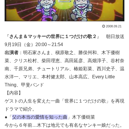
2008.09.21
『
さんま＆マッキーの世界に１つだけの歌２
』 朝日放送
9月19日（金）20:00～21:54
出演者
：明石家さんま、槇原敬之、勝俣州和、木下優樹
菜、クリス松村、柴田理恵、高田延彦、高畑淳子、谷村奈
南、千原兄弟、チュートリアル、椿姫彩菜、西川史子、温
水洋一、マリエ、本村健太郎、山本高広、Every Little
Thing、甲斐バンド
【内容】
ゲストの人生を変えた一曲「世界に１つだけの歌」を再現
ドラマで紹介。
●「
父の本当の愛情を知った曲
」木下優樹菜
今から６年前…木下は地元でも有名なヤンキー娘だった。