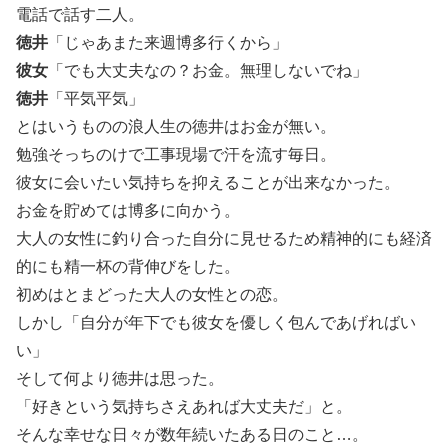
電話で話す二人。
徳井
「じゃあまた来週博多行くから」
彼女
「でも大丈夫なの？お金。無理しないでね」
徳井
「平気平気」
とはいうものの浪人生の徳井はお金が無い。
勉強そっちのけで工事現場で汗を流す毎日。
彼女に会いたい気持ちを抑えることが出来なかった。
お金を貯めては博多に向かう。
大人の女性に釣り合った自分に見せるため精神的にも経済
的にも精一杯の背伸びをした。
初めはとまどった大人の女性との恋。
しかし「自分が年下でも彼女を優しく包んであげればい
い」
そして何より徳井は思った。
「好きという気持ちさえあれば大丈夫だ」と。
そんな幸せな日々が数年続いたある日のこと…。