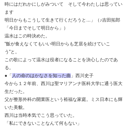
時にはだれかにしがみついて そして今わたしは思ってい
ます
明日からもこうして生きて行くだろうと…」（♪吉田拓郎
「今日までそして明日から」）
温水はこの時決めた。
”飯が食えなくてもいい明日からも芝居を続けていこ
う”と。
この歌によって温水は役者になることを決心したのであ
る。
●「
人の命のはかなさを知った曲
」西川史子
今から１２年前、西川は聖マリアンナ医科大学に通う医大
生だった。
父が整形外科の開業医という裕福な家庭。ミス日本にも輝
いた美貌。
西川は当時本気でこう思っていた。
「私にできないことなんて何もない」