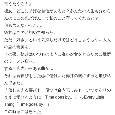
言うたやろ！」
彼女
「どこにそげな自信があると？あんたの人生も分から
んのにこの先どげんして私のこと守ってくれると？」
何も言えなかった…。
徳井はこの時初めて知った。
ただ「好き」という気持ちだけではどうしようもない大人
の恋の現実を。
その夜、徳井はいつものように遅い夕食をとるために近所
のラーメン店へ。
すると店内からある曲が…
それは背伸びをした恋に傷付いた徳井の胸にすっと飛び込
んできた。
「信じあえる喜びも 傷つけ合う悲しみも いつかありの
ままに愛せるように Time goes by…」（♪Every Little
Thing「Time goes by」）
この時徳井は思った。