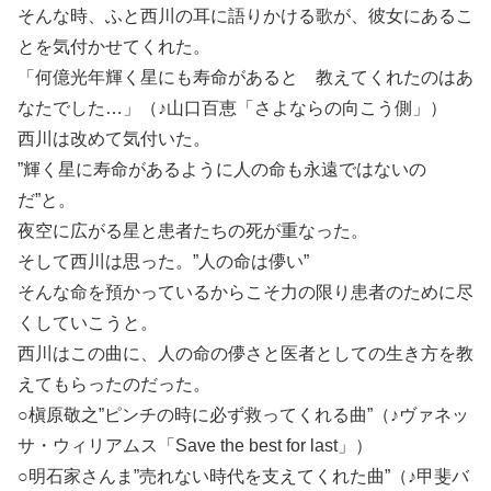
そんな時、ふと西川の耳に語りかける歌が、彼女にあるこ
とを気付かせてくれた。
「何億光年輝く星にも寿命があると 教えてくれたのはあ
なたでした…」（♪山口百恵「さよならの向こう側」）
西川は改めて気付いた。
”輝く星に寿命があるように人の命も永遠ではないの
だ”と。
夜空に広がる星と患者たちの死が重なった。
そして西川は思った。”人の命は儚い”
そんな命を預かっているからこそ力の限り患者のために尽
くしていこうと。
西川はこの曲に、人の命の儚さと医者としての生き方を教
えてもらったのだった。
○槇原敬之”ピンチの時に必ず救ってくれる曲”（♪ヴァネッ
サ・ウィリアムス「Save the best for last」）
○明石家さんま”売れない時代を支えてくれた曲”（♪甲斐バ