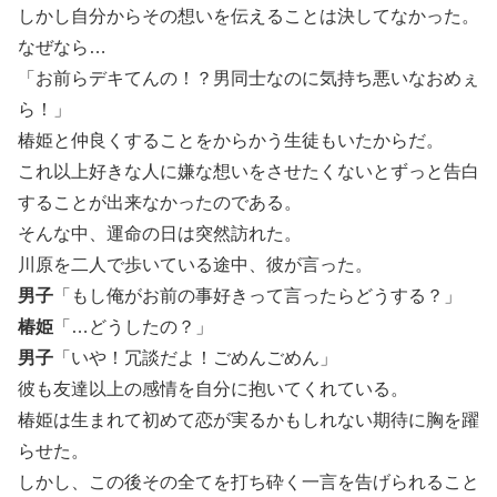
しかし自分からその想いを伝えることは決してなかった。
なぜなら…
「お前らデキてんの！？男同士なのに気持ち悪いなおめぇ
ら！」
椿姫と仲良くすることをからかう生徒もいたからだ。
これ以上好きな人に嫌な想いをさせたくないとずっと告白
することが出来なかったのである。
そんな中、運命の日は突然訪れた。
川原を二人で歩いている途中、彼が言った。
男子
「もし俺がお前の事好きって言ったらどうする？」
椿姫
「…どうしたの？」
男子
「いや！冗談だよ！ごめんごめん」
彼も友達以上の感情を自分に抱いてくれている。
椿姫は生まれて初めて恋が実るかもしれない期待に胸を躍
らせた。
しかし、この後その全てを打ち砕く一言を告げられること