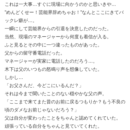
これは一大事…すぐに現場に向かうのかと思いきや…
”めんどくせー！芸能界辞めちゃお！”なんとここにきてバ
ックレ癖が…。
一瞬にして芸能界からの引退を決意したのだった。
当然、現場のマネージャーから何度も着信が入る。
ふと見るとその中に一つ違ったものがあった。
父からの留守番電話だった。
マネージャーが実家に電話したのだろう…。
木下は父のいつもの怒鳴り声を想像していた。
しかし…
「お父さんだ、今どこにいるんだ？」
それは今まで聞いたことのない穏やかな父の声。
「ここまで来てまた昔のお前に戻るつもりか？もう不良の
頃のダメなお前じゃないだろう？」
父は自分が変わったことをちゃんと認めてくれていた。
頑張っている自分をちゃんと見ていてくれた。