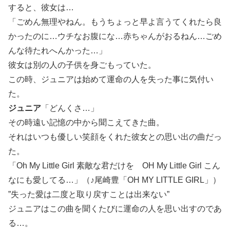
すると、彼女は…
「ごめん無理やねん。もうちょっと早よ言うてくれたら良
かったのに…ウチなお腹にな…赤ちゃんがおるねん…ごめ
んな待たれへんかった…」
彼女は別の人の子供を身ごもっていた。
この時、ジュニアは始めて運命の人を失った事に気付い
た。
ジュニア
「どんくさ…」
その時遠い記憶の中から聞こえてきた曲。
それはいつも優しい笑顔をくれた彼女との思い出の曲だっ
た。
「Oh My Little Girl 素敵な君だけを OH My Little Girl こん
なにも愛してる…」（♪尾崎豊「OH MY LITTLE GIRL」）
”失った愛は二度と取り戻すことは出来ない”
ジュニアはこの曲を聞くたびに運命の人を思い出すのであ
る…。