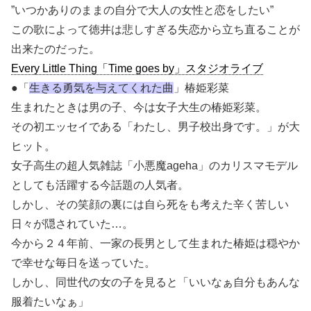
”いつかありのままの自分で大人の女性と恋をしたい”
この歌によって徳井は悲しすぎる失恋から立ち直ることが
出来たのだった。
Every Little Thing「Time goes by」スタジオライブ
●「
生きる勇気を与えてくれた曲
」椿姫彩菜
生まれたときは男の子、今は女子大生の椿姫彩菜。
その初エッセイである「わたし、男子校出身です。」が大
ヒット。
女子高生の超人気雑誌「小悪魔ageha」のカリスマモデル
としても活躍する今話題の人気者。
しかし、その笑顔の裏には自ら死をも考えた辛く苦しい
日々が隠されていた…。
今から２４年前、一家の長男として生まれた椿姫は穏やか
で幸せな毎日を送っていた。
しかし、同世代の女の子を見ると「いいなぁ自分もあんな
服着たいなぁ」