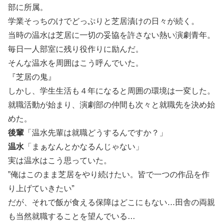
部に所属。
学業そっちのけでどっぷりと芝居漬けの日々が続く。
当時の温水は芝居に一切の妥協を許さない熱い演劇青年。
毎日一人部室に残り役作りに励んだ。
そんな温水を周囲はこう呼んでいた。
『芝居の鬼』
しかし、学生生活も４年になると周囲の環境は一変した。
就職活動が始まり、演劇部の仲間も次々と就職先を決め始
めた。
後輩
「温水先輩は就職どうするんですか？」
温水
「まぁなんとかなるんじゃない」
実は温水はこう思っていた。
”俺はこのまま芝居をやり続けたい。皆で一つの作品を作
り上げていきたい”
だが、それで飯が食える保障はどこにもない…田舎の両親
も当然就職することを望んでいる…