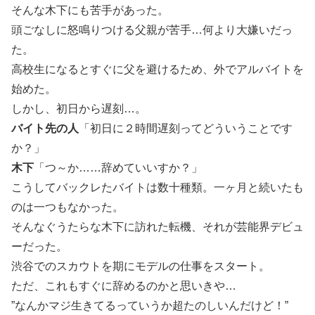
そんな木下にも苦手があった。
頭ごなしに怒鳴りつける父親が苦手…何より大嫌いだっ
た。
高校生になるとすぐに父を避けるため、外でアルバイトを
始めた。
しかし、初日から遅刻…。
バイト先の人
「初日に２時間遅刻ってどういうことです
か？」
木下
「つ～か……辞めていいすか？」
こうしてバックレたバイトは数十種類。一ヶ月と続いたも
のは一つもなかった。
そんなぐうたらな木下に訪れた転機、それが芸能界デビュ
ーだった。
渋谷でのスカウトを期にモデルの仕事をスタート。
ただ、これもすぐに辞めるのかと思いきや…
”なんかマジ生きてるっていうか超たのしいんだけど！”