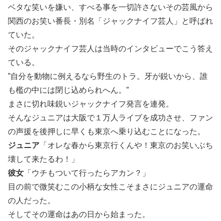
ベタな笑いを嫌い、すべる事を一切許さないその芸風から
関西のお笑い番長・別名「ジャックナイフ芸人」と呼ばれ
ていた。
そのジャックナイフ芸人は当時のインタビューでこう答え
ている。
”自分を動物に例えるなら野生のトラ。牙が鋭いから、誰
も檻の中には閉じ込められへん。”
まさに切れ味鋭いジャックナイフ発言を連発。
そんなジュニアは大阪で１万人ライブを成功させ、ファン
の声援を後押しに早くも東京へ乗り込むことになった。
ジュニア
「オレな春から東京行くんや！東京のお笑いぶち
壊して来たるわ！」
彼女
「ウチもついて行ったらアカン？」
目の前で微笑むこの小柄な女性こそまさにジュニアの運命
の人だった。
そしてその運命はあの日から始まった。