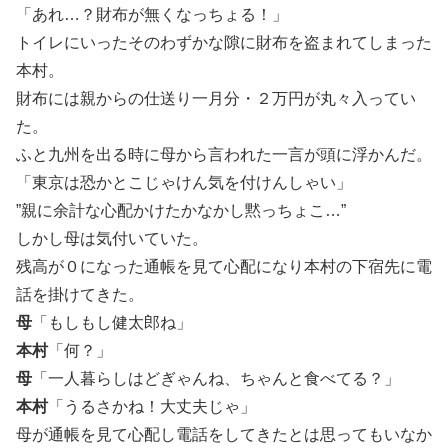
「あれ…？財布が無くなっちょる！」
トイレにいったそのわずかな隙に財布を盗まれてしまった
本村。
財布には親からの仕送り一月分・２万円が丸々入ってい
た。
ふと九州を出る時に母から言われた一言が頭に浮かんだ。
「東京は恐かとこじゃけん気を付けんしゃい」
”親に余計な心配かけたかなかし黙っちょこ…”
しかし母は気付いていた。
残高が０になった通帳を見て心配になり本村の下宿先に電
話を掛けてきた。
母
「もしもし健太郎ね」
本村
「何？」
母
「一人暮らしはどぎゃんね、ちゃんと食べてる？」
本村
「うるさかね！大丈夫じゃ」
母が通帳を見て心配し電話をしてきたとは思ってもいなか