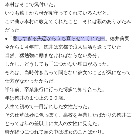
本村はそこで気付いた。
いつも遠くから母が見守ってくれているんだと。
この曲が本村に教えてくれたこと、それは親のありがたみ
だった。
●「
悲しすぎる失恋から立ち直らせてくれた曲
」徳井義実
今から１４年前、徳井は京都で浪人生活を送っていた。
当然、猛勉強に励まなければならない身分。
しかし、どうしても手につかない理由があった。
それは、当時付き合って間もない彼女のことが気になって
仕方がなかったからだ。
半年前、卒業旅行に行った博多で知り合った。
年は徳井の１つ上の２０歳。
人生で初めて一目ぼれした女性だった。
その仕草は妙に色っぽく、高校を卒業したばかりの徳井に
とっては年の差以上に大人の女性に見えた。
時が経つにつれて頭の中は彼女のことばかり。