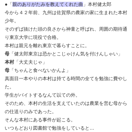
●「
親のありがたみを教えてくれた曲
」本村健太郎
今から４２年前、九州は佐賀県の農家の家に生まれた本村
少年。
そのずば抜けた頭の良さから神童と呼ばれ、周囲の期待通
り東京大学に現役で合格。
本村は親元を離れ東京で暮らすことに。
母
「健太郎東京は恐かとこじゃけん気を付けんしゃい」
本村
「大丈夫じゃ」
母
「ちゃんと食べないかんよ」
真面目一本やりの本村は持てる時間の全てを勉強に費やし
た。
学生がバイトするなんて以ての外。
そのため、本村の生活を支えていたのは農業を営む母から
の仕送りのみであった。
そんな本村にある事件が起こる。
いつもどおり図書館で勉強をしていると…