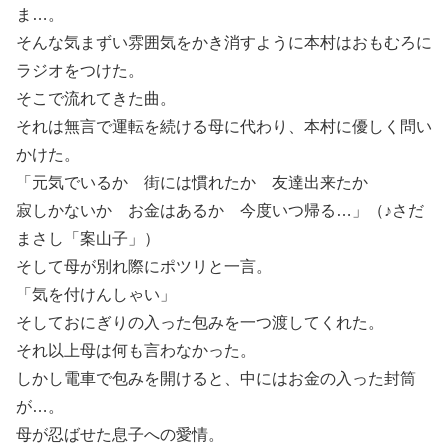
ま…。
そんな気まずい雰囲気をかき消すように本村はおもむろに
ラジオをつけた。
そこで流れてきた曲。
それは無言で運転を続ける母に代わり、本村に優しく問い
かけた。
「元気でいるか 街には慣れたか 友達出来たか
寂しかないか お金はあるか 今度いつ帰る…」（♪さだ
まさし「案山子」）
そして母が別れ際にポツリと一言。
「気を付けんしゃい」
そしておにぎりの入った包みを一つ渡してくれた。
それ以上母は何も言わなかった。
しかし電車で包みを開けると、中にはお金の入った封筒
が…。
母が忍ばせた息子への愛情。