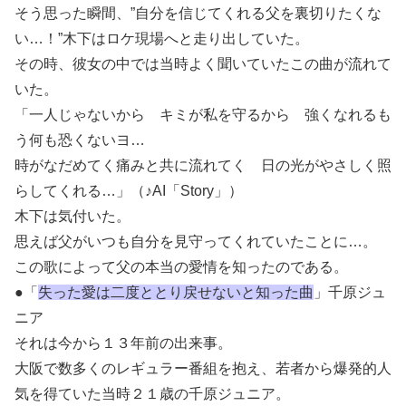
そう思った瞬間、”自分を信じてくれる父を裏切りたくな
い…！”木下はロケ現場へと走り出していた。
その時、彼女の中では当時よく聞いていたこの曲が流れて
いた。
「一人じゃないから キミが私を守るから 強くなれるも
う何も恐くないヨ…
時がなだめてく痛みと共に流れてく 日の光がやさしく照
らしてくれる…」（♪AI「Story」）
木下は気付いた。
思えば父がいつも自分を見守ってくれていたことに…。
この歌によって父の本当の愛情を知ったのである。
●「
失った愛は二度ととり戻せないと知った曲
」千原ジュ
ニア
それは今から１３年前の出来事。
大阪で数多くのレギュラー番組を抱え、若者から爆発的人
気を得ていた当時２１歳の千原ジュニア。