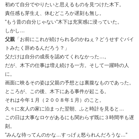
初めて自分でやりたいと思えるものを見つけた木下。
責任感も芽生え、休むどころか遅刻も無し。
”もう昔の自分じゃない”木下は充実感に浸っていた。
しかし…
父親
「お前にこれが続けられるのかねぇ？どうせすぐバイ
トみたく辞めるんだろう？」
父だけは自分の成長を認めてくれなかった…。
だが、木下の仕事は増え続ける一方。そして一躍時の人
に。
画面に映るその姿は父親の予想とは裏腹なものであった。
ところが、この後、木下にある事件が起こる。
それは今年１月（２００８年１月）のこと。
久々に友人の家に泊まった翌朝、ふと時計を見ると…
この日は大事なロケがあるにも関わらず既に３時間半も遅
刻。
”みんな待ってんのかな…すっげぇ怒られんだろうな…”