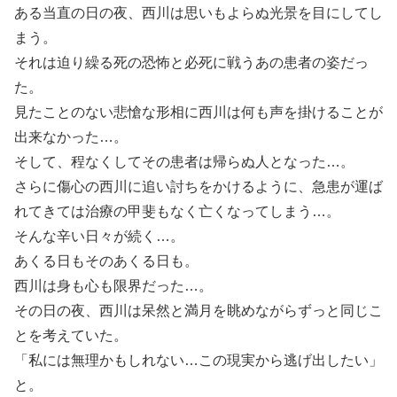
ある当直の日の夜、西川は思いもよらぬ光景を目にしてし
まう。
それは迫り繰る死の恐怖と必死に戦うあの患者の姿だっ
た。
見たことのない悲愴な形相に西川は何も声を掛けることが
出来なかった…。
そして、程なくしてその患者は帰らぬ人となった…。
さらに傷心の西川に追い討ちをかけるように、急患が運ば
れてきては治療の甲斐もなく亡くなってしまう…。
そんな辛い日々が続く…。
あくる日もそのあくる日も。
西川は身も心も限界だった…。
その日の夜、西川は呆然と満月を眺めながらずっと同じこ
とを考えていた。
「私には無理かもしれない…この現実から逃げ出したい」
と。