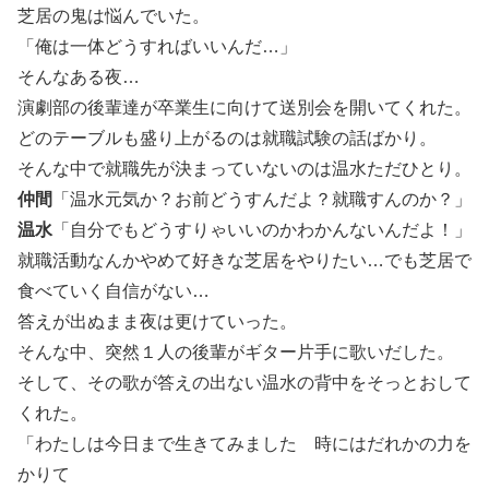
芝居の鬼は悩んでいた。
「俺は一体どうすればいいんだ…」
そんなある夜…
演劇部の後輩達が卒業生に向けて送別会を開いてくれた。
どのテーブルも盛り上がるのは就職試験の話ばかり。
そんな中で就職先が決まっていないのは温水ただひとり。
仲間
「温水元気か？お前どうすんだよ？就職すんのか？」
温水
「自分でもどうすりゃいいのかわかんないんだよ！」
就職活動なんかやめて好きな芝居をやりたい…でも芝居で
食べていく自信がない…
答えが出ぬまま夜は更けていった。
そんな中、突然１人の後輩がギター片手に歌いだした。
そして、その歌が答えの出ない温水の背中をそっとおして
くれた。
「わたしは今日まで生きてみました 時にはだれかの力を
かりて