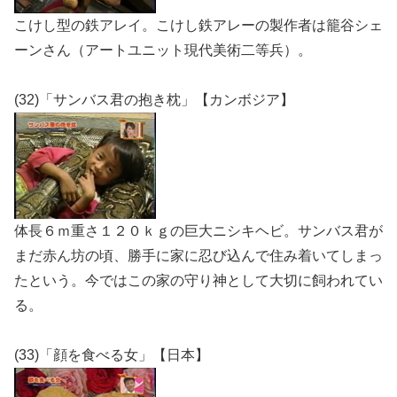
こけし型の鉄アレイ。こけし鉄アレーの製作者は籠谷シェ
ーンさん（アートユニット現代美術二等兵）。
(32)「サンバス君の抱き枕」【カンボジア】
体長６ｍ重さ１２０ｋｇの巨大ニシキヘビ。サンバス君が
まだ赤ん坊の頃、勝手に家に忍び込んで住み着いてしまっ
たという。今ではこの家の守り神として大切に飼われてい
る。
(33)「顔を食べる女」【日本】