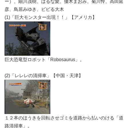
ー）、細川茂樹、はるな愛、優木まおみ、菊川怜、高田延
彦、鳥居みゆき、ビビる大木
(1)「巨大モンスター出現！！」【アメリカ】
巨大恐竜型ロボット「Robosaurus」。
(2)「レレレの清掃車」【中国・天津】
１２本のほうきを回転させゴミを道路から払いのける「道
路清掃車」。