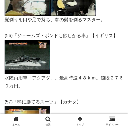
髭剃りを口や足で持ち、客の髭を剃るマスター。
(56)「ジェームズ・ボンドも欲しがる車」【イギリス】
水陸両用車「アクアダ」。最高時速４８ｋｍ。値段２７６
０万円。
(57)「熊に勝てるスーツ」【カナダ】
ホーム
検索
トップ
サイドバー