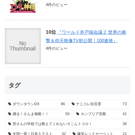
4件のビュー
『ワールド井戸端会議２ 世界の衝
撃＆仰天映像TV初公開！100連発』
4件のビュー
タグ
ダウンタウンDX
86
ナニコレ珍百景
73
踊る！さんま御殿！！
50
カンブリア宮殿
41
所さんの学校では教えてくれないそこんトコロ！
36
全国一斉！日本人テスト
32
爆笑レッドカーペット
21