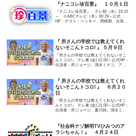
ていたら宝を守る石像に襲われた」(2)ジ
『ナニコレ珍百景』 １０月１日
ョイマ...
『ナニコレ珍百景』 テレ朝（水）23:15
～ ※ABCテレビ（木）00:29～公式
HP：ゲスト：ベッキー、関根勤、次長課
長、永井大、石原良純、ギャル曽根
◇「ゴールデン直前スペシャル！！」(1)
『大きすぎる鳥居』愛媛県松山市居相○投
稿者 O....
『 所さんの学校では教えてくれ
ないそこんトコロ! 』 ５月９日
『所さんの学校では教えてくれないそこ
んトコロ!』 テレ東 (金) 21:00～公式HP：
出演者：所ジョージ、清水ミチコ、アン
ジャッシュ、時東あみ、湯浅卓●なぞなぞ
ファクトリー『作っているモノは何？』○
答え 琺瑯（ほうろう）ポット◆取材
『 所さんの学校では教えてくれ
先 野...
ないそこんトコロ! 』 ６月２０
日
『所さんの学校では教えてくれないそこ
んトコロ!』 テレ東 (金) 21:00～公式HP：
出演者：所ジョージ、夏川純、清水ミチ
コ、アンジャッシュ、湯浅卓、大橋未歩
（テレビ東京アナウンサー）●『日本の
島々を探検！島ダス』○島ダスFile No....
『社会科ナゾ解明TVひみつのア
ラシちゃん！』 ４月２４日