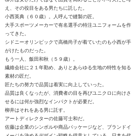
え、その役目をある男たちに託した。
小西英典（６０歳）。人呼んで縫製の匠。
大手スポーツメーカーで有名選手の特注ユニフォームを作
ってきた。
シドニーオリンピックで高橋尚子が着ていたのも小西が手
がけたものだった。
もう一人、飯田和秋（５９歳）。
繊維会社に２１年勤め、ありとあらゆる生地の特性を知る
素材の匠だ。
匠たちの努力で品質は着実に向上していった。
品質は良くなったが、消費者の目を再びユニクロに向けさ
せるには何か強烈なインパクトが必要だ。
柳井はそれをある男に託す。
アートディレクターの佐藤可士和だ。
佐藤は企業のシンボルや商品パッケージなど、ブランドイ
メージを決めるデザイン戦略を得意としている、日本を代