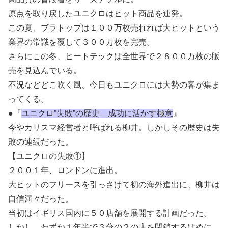
原点を取り戻したユニクロはヒット商品を連発。
この夏、ブラトップは１００万枚売れれば大ヒットという
業界の常識を覆して３００万枚を完売。
さらにこの冬、ヒートテックは全世界で２８００万枚の販
売を見込んでいる。
不況などどこ吹く風、今日もユニクロには大勢の客が集ま
ってくる。
●『
ユニクロ”失敗”の歴史 成功に活かす極意
』
今やカリスマ経営者と呼ばれる柳井。しかしその歴史は失
敗の連続だった。
【ユニクロの失敗①】
２００１年、ロンドンに進出。
大ヒットのフリースを引っさげて初の海外進出に、柳井は
自信満々だった。
当初はイギリス国内に５０店舗を展開する計画だった。
しかし、わずか１年半で３分の２の店を閉鎖するはめに。