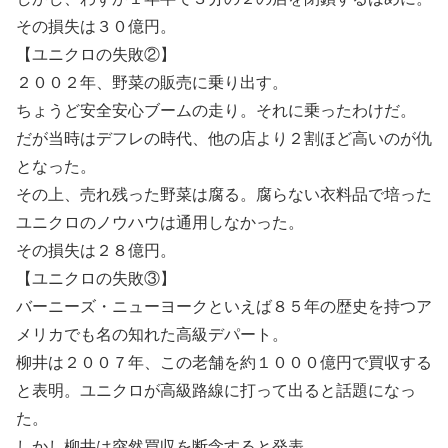
その損失は３０億円。
【ユニクロの失敗②】
２００２年、野菜の販売に乗り出す。
ちょうど安全安心ブームの走り。それに乗ったわけだ。
だが当時はデフレの時代、他の店より２割ほど高いのが仇
となった。
その上、売れ残った野菜は腐る。腐らない衣料品で培った
ユニクロのノウハウは通用しなかった。
その損失は２８億円。
【ユニクロの失敗③】
バーニーズ・ニューヨークといえば８５年の歴史を持つア
メリカでも名の知れた高級デパート。
柳井は２００７年、この老舗を約１０００億円で買収する
と表明。ユニクロが高級路線に打って出ると話題になっ
た。
しかし柳井は突然買収を断念すると発表。