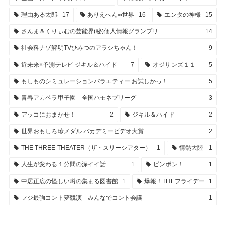
理由ある太郎
17
ありえへん∞世界
16
エンタの神様
15
さんま＆くりぃむの芸能界(秘)個人情報グランプリ
14
社会科ナゾ解明TVひみつのアラシちゃん！
9
近未来×予測テレビ ジキル＆ハイド
7
オジサンズ１１
5
もしものシミュレーションバラエティー お試しかっ！
5
青春アカペラ甲子園 全国ハモネプリーグ
3
アッコにおまかせ！
2
ジキル＆ハイド
2
世界おもしろ珍メダル バカデミービデオ大賞
2
THE THREE THEATER（ザ・スリーシアター）
1
情熱大陸
1
人生が変わる１分間の深イイ話
1
ピンポン！
1
中居正広の怪しい噂の集まる図書館
1
爆報！THEフライデー
1
フジ最強コント夢競演 みんなでコント会議
1