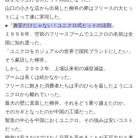
山口の小さな店から出発した柳井の夢はフリースの大ヒッ
トによって遂に実現した。
●『
激安だけじゃない！ユニクロ式ヒットの法則
』
１９９８年、空前のフリースブームでユニクロの名前は全
国に知れ渡った。
「ユニクロをカジュアルの世界で国民ブランドにしたい」
そう豪語した柳井。
しかし、２００２年、上場以来初の減収減益。
ブームは長くは続かなかった。
フリースに飽きた消費者たちは手のひらを返したようにユ
ニクロから離れていった。
最大の壁に直面した柳井。それをどう乗り越えたのか。
そのカギとなったのが中国の工場だった。
製造の中心を中国におくユニクロ。その強みは安いコスト
だった。
柳井は安さだけではなく品質を高めることが不可欠だと考