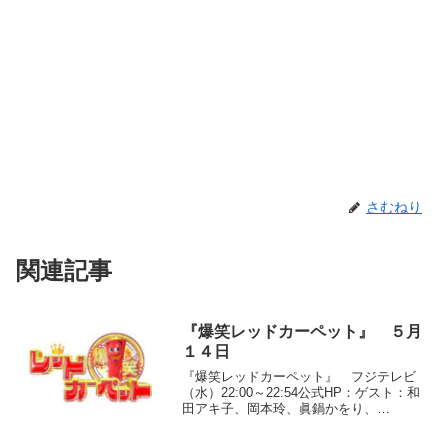
さむねり
関連記事
『爆笑レッドカーペット』 ５月
１４日
『爆笑レッドカーペット』 フジテレビ
（水）22:00～22:54公式HP：ゲスト：和
田アキ子、岡本玲、眞鍋かをり、
DAIGO、八田亜矢子、片岡孝太郎、高田
延彦●登場順(1)髭男爵「洞窟で道に迷っ