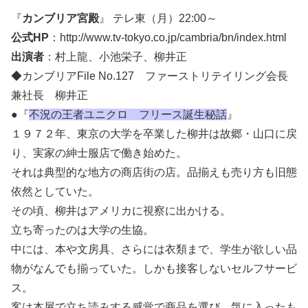
『
カンブリア宮殿
』 テレ東（月）22:00～
公式HP
：http://www.tv-tokyo.co.jp/cambria/bn/index.html
出演者
：村上龍、小池栄子、柳井正
◆カンブリアFile No.127 ファーストリテイリング会長
兼社長 柳井正
●『
不況の王者ユニクロ フリース誕生秘話
』
１９７２年、東京の大学を卒業した柳井は故郷・山口に戻
り、実家の紳士服店で働き始めた。
それは典型的な地方の商店街の店。品揃えも売り方も旧態
依然としていた。
その頃、柳井はアメリカに視察に出かける。
立ち寄ったのは大学の生協。
中には、本や文房具、さらには衣類まで、学生が欲しい品
物がなんでも揃っていた。しかも接客しないセルフサービ
ス。
客は本屋で立ち読みする感覚で商品を選び、気に入ったも