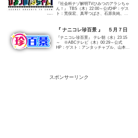
『社会科ナゾ解明TVひみつのアラシちゃ
ん！』 TBS（木）22:00～公式HP：ゲス
ト：荒俣宏、真琴つばさ、石原良純、大
沢あかね、ビビる大木、松本伊代、中山
秀征、草野仁『”陸上自衛隊”のひみつ報
告』●「自衛隊のライフルには”アタレ”と
『 ナニコレ珍百景 』 ５月７日
書いて...
『ナニコレ珍百景』 テレ朝（水）23:15
～ ※ABCテレビ（木）00:29～公式
HP：ゲスト：アンタッチャブル、山本モ
ナ①『水の中の晴れ舞台』三重県鳥羽市
魚が泳ぐ水槽の中で行われる「鳥羽水族
館」の入社式。初々しいスーツ姿の新入
社員は、初心...
スポンサーリンク