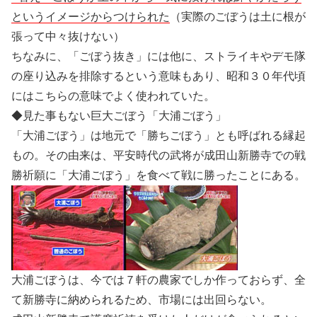
というイメージからつけられた
（実際のごぼうは土に根が
張って中々抜けない）
ちなみに、「ごぼう抜き」には他に、ストライキやデモ隊
の座り込みを排除するという意味もあり、昭和３０年代頃
にはこちらの意味でよく使われていた。
◆見た事もない巨大ごぼう「大浦ごぼう」
「大浦ごぼう」は地元で「勝ちごぼう」とも呼ばれる縁起
もの。その由来は、平安時代の武将が成田山新勝寺での戦
勝祈願に「大浦ごぼう」を食べて戦に勝ったことにある。
大浦ごぼうは、今では７軒の農家でしか作っておらず、全
て新勝寺に納められるため、
市場
には出回らない。