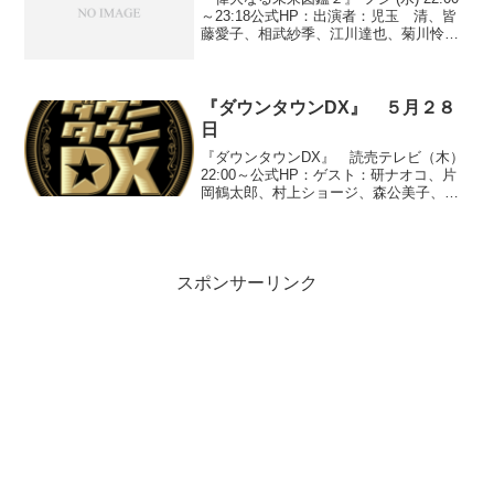
～23:18公式HP：出演者：児玉 清、皆
藤愛子、相武紗季、江川達也、菊川怜、
齋藤孝、坂下千里子、山里亮太◆面白い
最新の科学ニュースを誰にでも判るよう
に噛み砕いて解説してくれる科学バラエ
ティー...
『ダウンタウンDX』 ５月２８
日
『ダウンタウンDX』 読売テレビ（木）
22:00～公式HP：ゲスト：研ナオコ、片
岡鶴太郎、村上ショージ、森公美子、武
田修宏、千原兄弟、山田優、DAIGO、山
本高広、安藤沙耶香●『スターのオスス
メ 買ってみて！行ってみて！カタロ
グ』※ゲストの...
スポンサーリンク