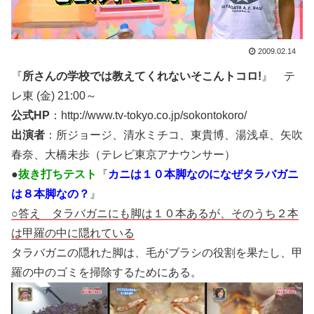
2009.02.14
『
所さんの学校では教えてくれないそこんトコロ!
』 テ
レ東 (金) 21:00～
公式HP
：http://www.tv-tokyo.co.jp/sokontokoro/
出演者
：所ジョージ、清水ミチコ、東貴博、湯浅卓、矢吹
春奈、大橋未歩（テレビ東京アナウンサー）
●
抜き打ちテスト
『
カニは１０本脚なのになぜタラバガニ
は８本脚なの？
』
○答え タラバガニにも脚は１０本あるが、そのうち２本
は甲羅の中に隠れている
タラバガニの隠れた脚は、毛がブラシの役割を果たし、甲
羅の中のゴミを掃除するためにある。