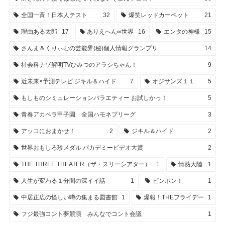
全国一斉！日本人テスト
32
爆笑レッドカーペット
21
理由ある太郎
17
ありえへん∞世界
16
エンタの神様
15
さんま＆くりぃむの芸能界(秘)個人情報グランプリ
14
社会科ナゾ解明TVひみつのアラシちゃん！
9
近未来×予測テレビ ジキル＆ハイド
7
オジサンズ１１
5
もしものシミュレーションバラエティー お試しかっ！
5
青春アカペラ甲子園 全国ハモネプリーグ
3
アッコにおまかせ！
2
ジキル＆ハイド
2
世界おもしろ珍メダル バカデミービデオ大賞
2
THE THREE THEATER（ザ・スリーシアター）
1
情熱大陸
1
人生が変わる１分間の深イイ話
1
ピンポン！
1
中居正広の怪しい噂の集まる図書館
1
爆報！THEフライデー
1
フジ最強コント夢競演 みんなでコント会議
1