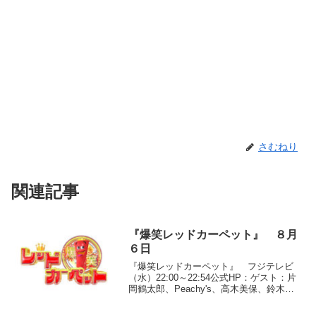
さむねり
関連記事
『爆笑レッドカーペット』 ８月
６日
『爆笑レッドカーペット』 フジテレビ
（水）22:00～22:54公式HP：ゲスト：片
岡鶴太郎、Peachy's、高木美保、鈴木裕
樹、藤本美貴、松澤一之、袴田吉彦●登場
順(1)ニブンノゴ！「肝試し」(2)しんのす