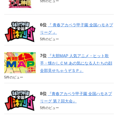
5件のビュー
『 青春アカペラ甲子園 全国ハモネプ
リーグ 』
5件のビュー
『大胆MAP 人気アニメ・ヒット歌
手・懐かしＣＭ あの気になる人たちの顔
全部見せちゃうぞＳＰ』
5件のビュー
『青春アカペラ甲子園 全国ハモネプ
リーグ 第７回大会』
5件のビュー