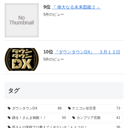
『 偉大なる未来図鑑２ 』
5件のビュー
『ダウンタウンDX』 ３月１２日
5件のビュー
タグ
ダウンタウンDX
86
ナニコレ珍百景
73
踊る！さんま御殿！！
50
カンブリア宮殿
41
所さんの学校では教えてくれないそこんトコロ！
36