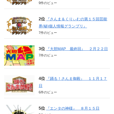
9件のビュー
『さんま＆くりぃむの第１５回芸能
界(秘)個人情報グランプリ』
7件のビュー
『大胆MAP 最終回』 ２月２２日
7件のビュー
『踊る！さんま御殿』 １１月１７
日
6件のビュー
『エンタの神様』 ８月１５日