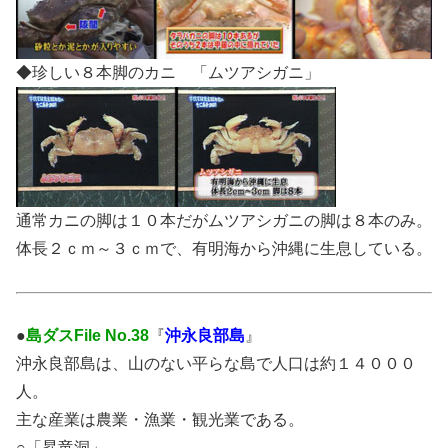
◆珍しい８本脚のカニ 「ムツアシガニ」
通常カニの脚は１０本だがムツアシガニの脚は８本のみ。
体長２ｃｍ～３ｃｍで、有明海から沖縄に生息している。
●
島ダスFile No.38
『
沖永良部島
』
沖永良部島は、山のない平らな島で人口は約１４０００
人。
主な
産業は農業・漁業・観光業
である。
○「昇竜洞」