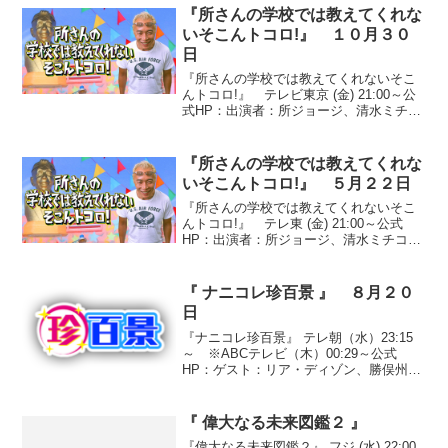
けとシャン(3)インスタントジ...
『所さんの学校では教えてくれな
いそこんトコロ!』 １０月３０
日
『所さんの学校では教えてくれないそこ
んトコロ!』 テレビ東京 (金) 21:00～公
式HP：出演者：所ジョージ、清水ミチ
コ、東貴博、湯浅卓、吉澤ひとみ、大橋
未歩（テレビ東京アナウンサー）●『こん
なの見たことねぇ！海のヘンテコ生物』
『所さんの学校では教えてくれな
静岡県三島...
いそこんトコロ!』 ５月２２日
『所さんの学校では教えてくれないそこ
んトコロ!』 テレ東 (金) 21:00～公式
HP：出演者：所ジョージ、清水ミチコ、
東貴博、湯浅卓、相田翔子、大橋未歩
（テレビ東京アナウンサー）●『見たこと
もない深海生物を探せ！』駿河湾は水深
『 ナニコレ珍百景 』 ８月２０
が２５００ｍ...
日
『ナニコレ珍百景』 テレ朝（水）23:15
～ ※ABCテレビ（木）00:29～公式
HP：ゲスト：リア・ディゾン、勝俣州和
①『超楽しいビル』大阪府豊中市○投稿
者 M.I.さん豊中市が経営する「クリー
ンスポーツランド」に存在する、壁から
『 偉大なる未来図鑑２ 』
飛び出し...
『偉大なる未来図鑑２』 フジ (水) 22:00