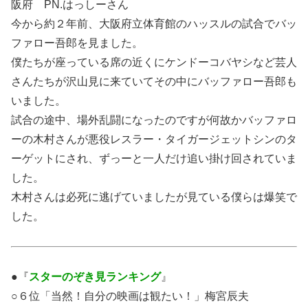
阪府 PN.はっしーさん
今から約２年前、大阪府立体育館のハッスルの試合でバッ
ファロー吾郎を見ました。
僕たちが座っている席の近くにケンドーコバヤシなど芸人
さんたちが沢山見に来ていてその中にバッファロー吾郎も
いました。
試合の途中、場外乱闘になったのですが何故かバッファロ
ーの木村さんが悪役レスラー・タイガージェットシンのタ
ーゲットにされ、ずっーと一人だけ追い掛け回されていま
した。
木村さんは必死に逃げていましたが見ている僕らは爆笑で
した。
●『
スターのぞき見ランキング
』
○６位「当然！自分の映画は観たい！」梅宮辰夫