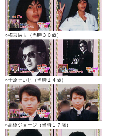
○梅宮辰夫（当時３０歳）
○千原せいじ（当時１４歳）
○高橋ジョージ（当時１７歳）