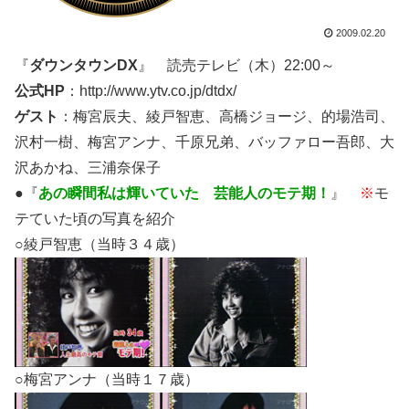
2009.02.20
『
ダウンタウンDX
』 読売テレビ（木）22:00～
公式HP
：http://www.ytv.co.jp/dtdx/
ゲスト
：梅宮辰夫、綾戸智恵、高橋ジョージ、的場浩司、
沢村一樹、梅宮アンナ、千原兄弟、バッファロー吾郎、大
沢あかね、三浦奈保子
●『
あの瞬間私は輝いていた 芸能人のモテ期！
』
※
モ
テていた頃の写真を紹介
○綾戸智恵（当時３４歳）
○梅宮アンナ（当時１７歳）