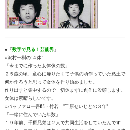
●『
数字で見る！芸能界
』
○沢村一樹の”４体”
「今までに作った女体像の数」
２５歳の頃、童心に帰りたくて子供の頃作っていた粘土で
何か作ろうと思って女体を作り始めました。
作り出すと集中するので一切休まずに創作に没頭します。
女体は素晴らしいです。
○バッファロー吾郎・竹若 ”千原せいじとの３年”
「一緒に住んでいた年数」
１９年前、千原兄弟は２人で共同生活をしていたんです