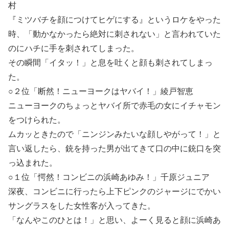
村
『ミツバチを顔につけてヒゲにする』というロケをやった
時、「動かなかったら絶対に刺されない」と言われていた
のにハチに手を刺されてしまった。
その瞬間「イタッ！」と息を吐くと顔も刺されてしまっ
た。
○２位「断然！ニューヨークはヤバイ！」綾戸智恵
ニューヨークのちょっとヤバイ所で赤毛の女にイチャモン
をつけられた。
ムカッときたので「ニンジンみたいな顔しやがって！」と
言い返したら、銃を持った男が出てきて口の中に銃口を突
っ込まれた。
○１位「愕然！
コンビニの浜崎あゆみ
！」千原ジュニア
深夜、コンビニに行ったら上下ピンクのジャージにでかい
サングラスをした女性客が入ってきた。
「なんやこのひとは！」と思い、よーく見ると顔に浜崎あ