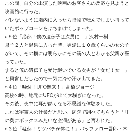
この間、自分の出演した
映画
のお客さんの反応を見ようと
映画館に行った。
バレないように場内に入ったら階段で転んでしまい持って
いたポップコーンをぶちまけてしまった。
○５位「必然！僕の遺伝子は次男に！」沢村一樹
息子２人と温泉に入った時、男湯に１０歳くらいの女の子
がいて、その横には明らかにその筋の人とわかる父親が座
っていた。
すると僕の遺伝子を受け継いでいる次男が「女だ！女！」
と興奮しだしたので一気に冷や汗が出てきた。
○４位「唖然！UFO襲来！」高橋ジョージ
高校の時、地元に
UFO
が出て大騒ぎになった。
その後、夜中に耳が熱くなる不思議な体験をした。
これは宇宙人の仕業だと思い、病院で調べてもらうと「耳
の奥にボックスみたいな空洞がある」と言われた。
○３位「猛然！ミツバチが体に！」バッファロー吾郎・木