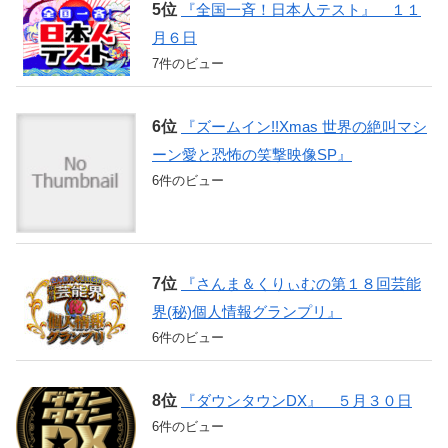
『全国一斉！日本人テスト』 １１
月６日
7件のビュー
『ズームイン!!Xmas 世界の絶叫マシ
ーン愛と恐怖の笑撃映像SP』
6件のビュー
『さんま＆くりぃむの第１８回芸能
界(秘)個人情報グランプリ』
6件のビュー
『ダウンタウンDX』 ５月３０日
6件のビュー