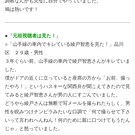
調教なんかも完璧に自分でやっていました。
鳩は熱いです！
●『
元祖視聴者は見た！
』
○「山手線の車内でキレている綾戸智恵を見た！」品川
区 ２９歳・男性
３年ぐらい前、山手線の車内で綾戸智恵さんがキレていま
した。
僕がドアの近くに立っていると座席の方から「お前、撮っ
たやろ！」というハスキーな関西弁が聞こえてきたので見
てみると綾戸智恵さんが男の人にすごんでいました。
どうやら綾戸さんは無断で写メールを撮られたらしく、男
性を睨みつけチンピラみたいな口調で「何で撮らせて下さ
いって言われへんねん！何のために親に口つけてもうたん
じゃ」と怒っていました。