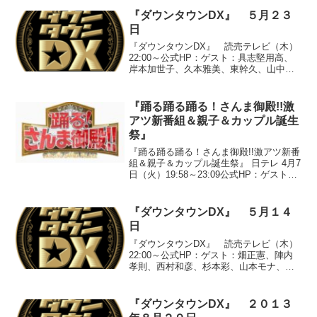
world」「プリーズ・プリーズ・ミー」(3)
虹組キララ「バラジェンヌ」(...
『ダウンタウンDX』 ５月２３
日
『ダウンタウンDX』 読売テレビ（木）
22:00～公式HP：ゲスト：具志堅用高、
岸本加世子、久本雅美、東幹久、山中慎
介、山西惇、陣内智則、ガレッジセー
ル、紗綾、ダレノガレ明美●『見たい！見
せたい！スターのDX』○『山中慎介の僕
『踊る踊る踊る！さんま御殿!!激
は無敗の王者！...
アツ新番組＆親子＆カップル誕生
祭』
『踊る踊る踊る！さんま御殿!!激アツ新番
組＆親子＆カップル誕生祭』 日テレ 4月7
日（火）19:58～23:09公式HP：ゲスト：
前川清、前川紘毅、柴田理恵、柴田須美
子、東ちづる、東英子、くわばたりえ、
桑波田卓見、NON STYLE、石田み...
『ダウンタウンDX』 ５月１４
日
『ダウンタウンDX』 読売テレビ（木）
22:00～公式HP：ゲスト：畑正憲、陣内
孝則、西村和彦、杉本彩、山本モナ、ス
ザンヌ、木村祐一、アンタッチャブル、
トータルテンボス、谷澤恵里香●『クイ
ズ！ちょっとスキャンダル』※ゲストの
『ダウンタウンDX』 ２０１３
皆さんとある有名...