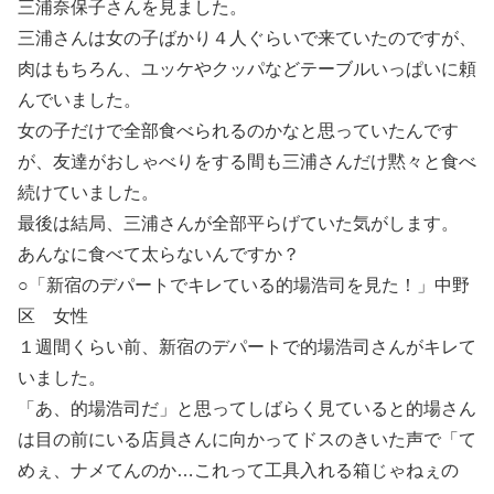
三浦奈保子さんを見ました。
三浦さんは女の子ばかり４人ぐらいで来ていたのですが、
肉はもちろん、ユッケやクッパなどテーブルいっぱいに頼
んでいました。
女の子だけで全部食べられるのかなと思っていたんです
が、友達がおしゃべりをする間も三浦さんだけ黙々と食べ
続けていました。
最後は結局、三浦さんが全部平らげていた気がします。
あんなに食べて太らないんですか？
○「新宿のデパートでキレている的場浩司を見た！」中野
区 女性
１週間くらい前、新宿のデパートで的場浩司さんがキレて
いました。
「あ、的場浩司だ」と思ってしばらく見ていると的場さん
は目の前にいる店員さんに向かってドスのきいた声で「て
めぇ、ナメてんのか…これって工具入れる箱じゃねぇの