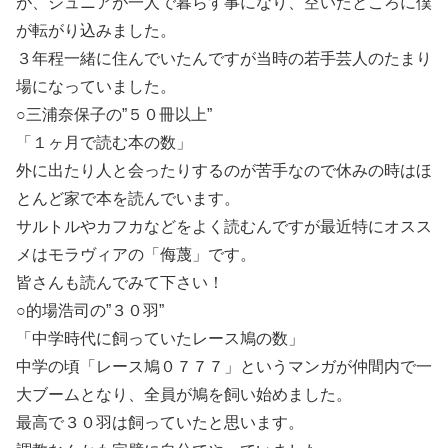
が、ジュニアが一人で暮らす事になり、空いたところに僕
が転がり込みました。
３年程一緒に住んでいたんですが当時の若手芸人のたまり
場になっていました。
○三浦奈保子の”５０冊以上”
「１ヶ月で読む本の数」
外に出たり人と会ったりするのが苦手なので休みの時はほ
とんど家で本を読んでいます。
サルトルやカフカなどをよく読むんですが最近特にオスス
メはモラヴィアの「侮蔑」です。
皆さんも読んでみて下さい！
○的場浩司の”３０羽”
「中学時代に飼っていたレース鳩の数」
中学の頃「レース鳩０７７７」というマンガが仲間内で一
大ブームとなり、全員が鳩を飼い始めました。
最高で３０羽は飼っていたと思います。