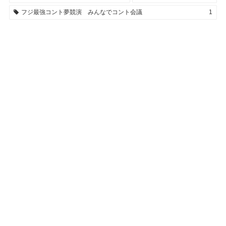
フジ最強コント夢競演 みんなでコント会議
1