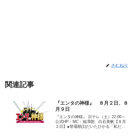
さむねり
関連記事
『エンタの神様』 ８月２日、８
月９日
『エンタの神様』 日テレ（土）22:00～
公式HP：MC：福澤朗、白石美帆【８月
２日】●登場順(1)だいたひかる「私だけ
でしょうか」(2)芋洗坂係長「Say the