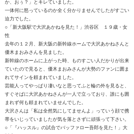
か、おぅ？」とキレていました。
一体何に怒っているのか全く分かりませんでしたがすごい
迫力でした。
○「新大阪駅で大沢あかねを見た！」渋谷区 １９歳・女
性
去年の１２月、新大阪の新幹線ホームで大沢あかねさんと
優木まおみさんを見ました。
新幹線
のホームに上がった時、ものすごい人だかりが出来
ていたので見ると、優木まおみさんが大勢のファンに囲ま
れてサインを頼まれていました。
芸能人ってやっぱり凄いなと思ってふと輪の外を見ると、
すぐそばに大沢あかねさんが一人で立っており、誰にも囲
まれず何も頼まれていませんでした。
大沢さんは「私は全然気にしてませんよ」っていう顔で携
帯をいじっていましたが気を落とさずに頑張って下さい。
○「『ハッスル』の試合でバッファロー吾郎を見た！」大