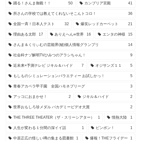
踊る！さんま御殿！！
50
カンブリア宮殿
41
所さんの学校では教えてくれないそこんトコロ！
36
全国一斉！日本人テスト
32
爆笑レッドカーペット
21
理由ある太郎
17
ありえへん∞世界
16
エンタの神様
15
さんま＆くりぃむの芸能界(秘)個人情報グランプリ
14
社会科ナゾ解明TVひみつのアラシちゃん！
9
近未来×予測テレビ ジキル＆ハイド
7
オジサンズ１１
5
もしものシミュレーションバラエティー お試しかっ！
5
青春アカペラ甲子園 全国ハモネプリーグ
3
アッコにおまかせ！
2
ジキル＆ハイド
2
世界おもしろ珍メダル バカデミービデオ大賞
2
THE THREE THEATER（ザ・スリーシアター）
1
情熱大陸
1
人生が変わる１分間の深イイ話
1
ピンポン！
1
中居正広の怪しい噂の集まる図書館
1
爆報！THEフライデー
1