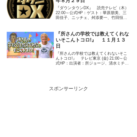
年８月２９日
『ダウンタウンDX』 読売テレビ（木）
22:00～公式HP：ゲスト：華原朋美、三
田佳子、ニッチェ、舛添要一、竹田恒
泰、梅田彩佳（AKB４８）、中村アン、
勝俣州和、坂上忍、テリー伊藤●『見た
い！見せたい！スターのDX』○『三田佳
『所さんの学校では教えてくれな
子の芸歴５３年...
いそこんトコロ!』 １１月１３
日
『所さんの学校では教えてくれないそこ
んトコロ!』 テレビ東京 (金) 21:00～公
式HP：出演者：所ジョージ、清水ミチ
コ、東貴博、湯浅卓、辻希美、大橋未歩
（テレビ東京アナウンサー）●『ハイテク
で遊んじゃおう！水を変化させる驚きの
マシンが続...
スポンサーリンク