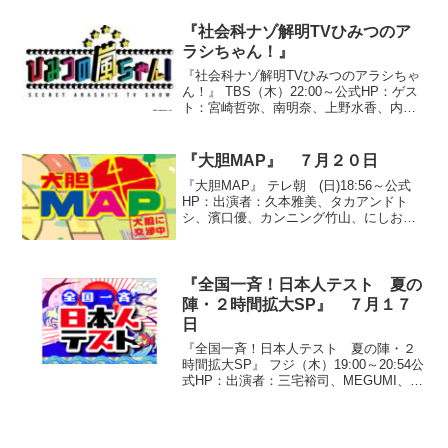
２』今回挑戦するのは、若手芸人コン
ビ”ビックスモー...
『社会科ナゾ解明TVひみつのア
ラシちゃん！』
『社会科ナゾ解明TVひみつのアラシちゃ
ん！』 TBS（木）22:00～公式HP：ゲス
ト：宮崎哲弥、南明奈、上野水香、内藤
大助、石原良純、住田裕子、中山秀征 、
草野仁業界のプロのひみつを解明する社
会科バラエティ番組。『”ウォルト・ディ
『大胆MAP』 ７月２０日
ズニー・...
『大胆MAP』 テレ朝 (日)18:56～公式
HP：出演者：久本雅美、タカアンドト
シ、濱口優、カンニング竹山、にしおか
すみこ、片山右京、木佐彩子、松木安太
郎◇「大胆！お仕事年収図鑑 中学生・
高校生に聞いた なりたいお仕事ベスト
20」【内容】...
『全国一斉！日本人テスト 夏の
陣・２時間拡大SP』 ７月１７
日
『全国一斉！日本人テスト 夏の陣・２
時間拡大SP』 フジ（木）19:00～20:54公
式HP：出演者：三宅裕司、MEGUMI、オ
リエンタルラジオ、斉藤慶子、五月みど
り、高橋惠子、ウエンツ瑛士、田中麗
奈、間寛平、嶋大輔、はるな愛、世界の
ナベア...