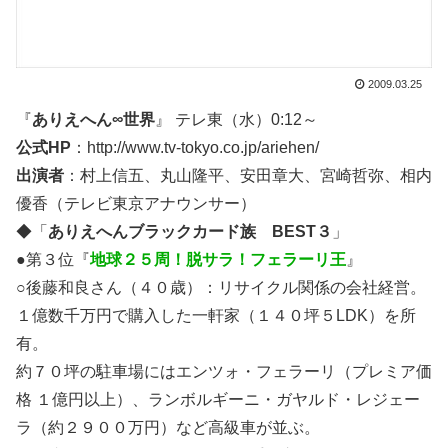
2009.03.25
『
ありえへん∞世界
』 テレ東（水）0:12～
公式HP
：http://www.tv-tokyo.co.jp/ariehen/
出演者
：村上信五、丸山隆平、安田章大、宮崎哲弥、相内
優香（テレビ東京アナウンサー）
◆「
ありえへんブラックカード族 BEST３
」
●第３位『
地球２５周！脱サラ！フェラーリ王
』
○後藤和良さん（４０歳）：リサイクル関係の会社経営。
１億数千万円で購入した一軒家（１４０坪５LDK）を所
有。
約７０坪の駐車場にはエンツォ・フェラーリ（プレミア価
格 １億円以上）、ランボルギーニ・ガヤルド・レジェー
ラ（約２９００万円）など高級車が並ぶ。