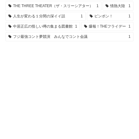
THE THREE THEATER（ザ・スリーシアター）
1
情熱大陸
1
人生が変わる１分間の深イイ話
1
ピンポン！
1
中居正広の怪しい噂の集まる図書館
1
爆報！THEフライデー
1
フジ最強コント夢競演 みんなでコント会議
1