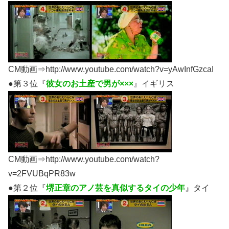
CM動画⇒http://www.youtube.com/watch?v=yAwInfGzcaI
●第３位『
彼女のお土産で男が×××
』イギリス
CM動画⇒http://www.youtube.com/watch?
v=2FVUBqPR83w
●第２位『
堺正章のアノ芸を真似するタイの少年
』タイ