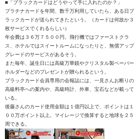
■「
ブラックカード
はどうやって手に入れたのか？」
プラチナカード
を年間、数千万利用していたら、ある日
ブ
ラックカード
が送られてきたという。（カードは何故か３
枚サービスでくれるらしい）
年会費は３６万７５００円。飛行機ではファーストクラ
ス、ホテルではスイートルームになったりと、無償アップ
グレードのサービスがあるそう。
また毎年、誕生日には高級万華鏡やクリスタル製ペーパー
ホルダーなどのプレゼントが贈られるという。
ブラックカード会員専用の会報誌には、一見さんお断りの
高級料亭への案内や、高級時計、外車、宝石などが載って
いる。
後藤さんのカード使用金額は１億円以上で、ポイントは１
００万ポイント以上。マイレージで換算すると地球を２５
周できる。