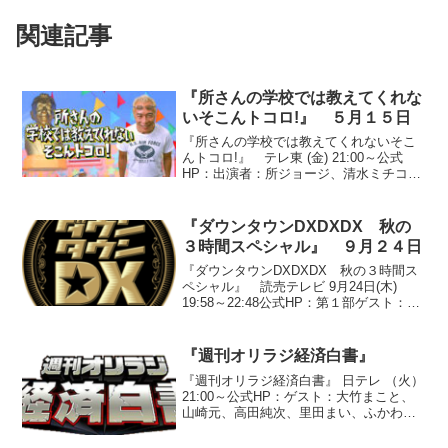
関連記事
『所さんの学校では教えてくれな
いそこんトコロ!』 ５月１５日
『所さんの学校では教えてくれないそこ
んトコロ!』 テレ東 (金) 21:00～公式
HP：出演者：所ジョージ、清水ミチコ、
湯浅卓、アンジャッシュ、安めぐみ、大
橋未歩（テレビ東京アナウンサー）●『な
ぞなぞファクトリー 何を作ってるの？』
『ダウンタウンDXDXDX 秋の
○答え ...
３時間スペシャル』 ９月２４日
『ダウンタウンDXDXDX 秋の３時間ス
ペシャル』 読売テレビ 9月24日(木)
19:58～22:48公式HP：第１部ゲスト：梅
宮辰夫、梅沢富美男、石井慧、笑福亭笑
瓶、西村和彦、杉本彩、勝俣州和、梅宮
アンナ、MEGUMI、ケンドーコバヤシ...
『週刊オリラジ経済白書』
『週刊オリラジ経済白書』 日テレ （火）
21:00～公式HP：ゲスト：大竹まこと、
山崎元、高田純次、里田まい、ふかわり
ょう、斉藤慶子●『実録！１か月間必死に
働けば１００万円貯められるのか？