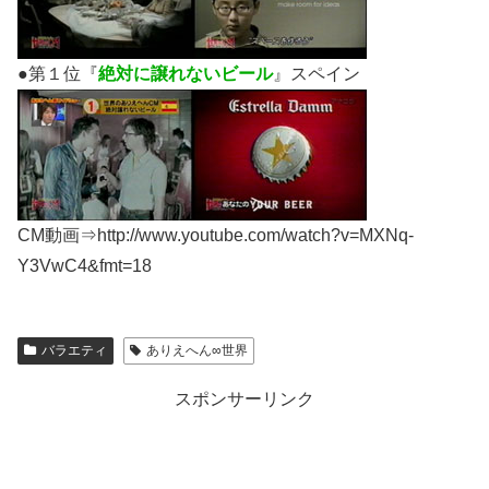
●第１位『
絶対に譲れないビール
』スペイン
CM動画⇒http://www.youtube.com/watch?v=MXNq-
Y3VwC4&fmt=18
バラエティ
ありえへん∞世界
スポンサーリンク