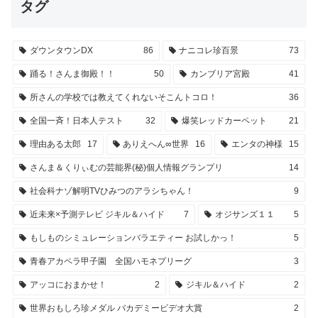
タグ
ダウンタウンDX
86
ナニコレ珍百景
73
踊る！さんま御殿！！
50
カンブリア宮殿
41
所さんの学校では教えてくれないそこんトコロ！
36
全国一斉！日本人テスト
32
爆笑レッドカーペット
21
理由ある太郎
17
ありえへん∞世界
16
エンタの神様
15
さんま＆くりぃむの芸能界(秘)個人情報グランプリ
14
社会科ナゾ解明TVひみつのアラシちゃん！
9
近未来×予測テレビ ジキル＆ハイド
7
オジサンズ１１
5
もしものシミュレーションバラエティー お試しかっ！
5
青春アカペラ甲子園 全国ハモネプリーグ
3
アッコにおまかせ！
2
ジキル＆ハイド
2
世界おもしろ珍メダル バカデミービデオ大賞
2