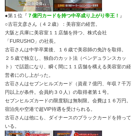
●第１位『
７億円カードを持つ中卒成り上がり帝王！
』
○古荘文彦さん（４２歳）：美容室の経営。
大阪と兵庫に美容室１１店舗を持つ、株式会社
「FURUSHO」の社長。
古荘さんは中学卒業後、１６歳で美容師の免許を取得。
２５歳で独立し、独自のカット法（ペンデュランスカッ
ト）で話題になり、瞬く間に１１店舗を構える美容室の経
営者にのし上がった。
古荘さんは
セブンヒルズカード
（資産７億円、年収７千万
円以上が条件。会員約３０人）の取得者第１号。
セブンヒルズカードの限度額は無制限。会費は１６万円。
宿泊先や空港で超VIP待遇を受けられる。
古荘さんは他にも、
ダイナースのブラックカード
を持って
いる。