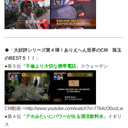
◆「
大好評シリーズ第４弾！ありえへん世界のCM 珠玉
のBEST５！！
」
●第５位『
不倫より大切な携帯電話
』スウェーデン
CM動画⇒http://www.youtube.com/watch?v=77k4cO0uzLw
●第４位『
アホみたいにパワーが出る清涼飲料水
』イギリ
ス