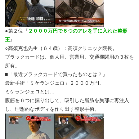
●第２位『
２０００万円で６つのアレを手に入れた整形
王
』
○高須克也先生（６４歳）：高須クリニック院長。
ブラックカードは、個人用、営業用、交通機関用の３枚を
所有。
■「最近
ブラックカード
で買ったものとは？」
最新手術「ミケランジェロ」２０００万円。
ミケランジェロとは…
腹筋を６つに掘り出して、吸引した脂肪を胸部に再注入
し、理想的なボディを作り出す整形手術。