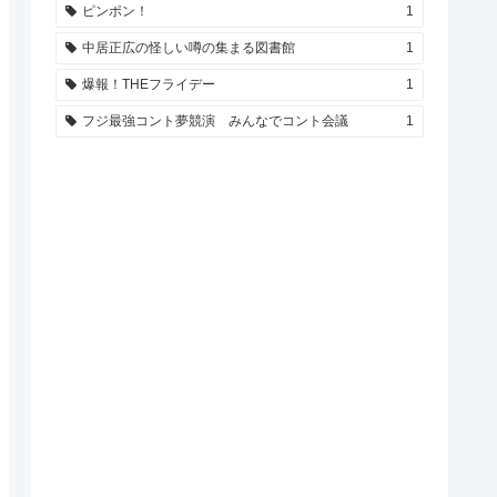
ピンポン！
1
中居正広の怪しい噂の集まる図書館
1
爆報！THEフライデー
1
フジ最強コント夢競演 みんなでコント会議
1