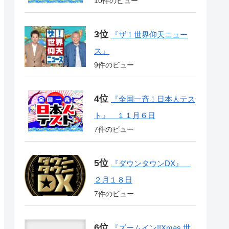
10件のビュー
『ザ！世界仰天ニュー
ス』
9件のビュー
『全国一斉！日本人テス
ト』 １１月６日
7件のビュー
『ダウンタウンDX』
２月１８日
7件のビュー
『ズームイン!!Xmas 世