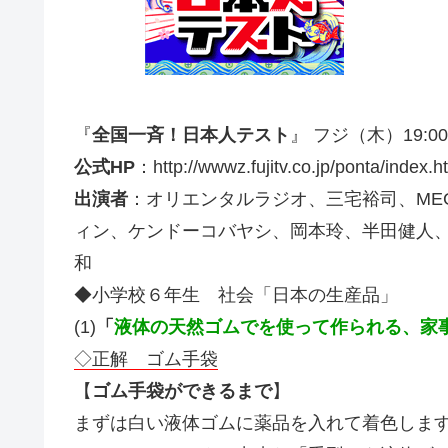
『
全国一斉！日本人テスト
』 フジ（木）19:0
公式HP
：http://wwwz.fujitv.co.jp/ponta/index.h
出演者
：オリエンタルラジオ、三宅裕司、ME
ィン、ケンドーコバヤシ、岡本玲、半田健人
和
◆小学校６年生 社会「日本の生産品」
(1)
「
液体の天然ゴムでを使って作られる、家
◇正解 ゴム手袋
【
ゴム手袋ができるまで
】
まずは白い液体ゴムに薬品を入れて着色しま