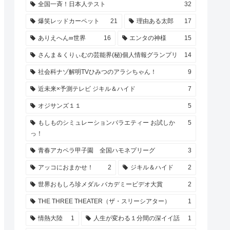
全国一斉！日本人テスト
32
爆笑レッドカーペット
21
理由ある太郎
17
ありえへん∞世界
16
エンタの神様
15
さんま＆くりぃむの芸能界(秘)個人情報グランプリ
14
社会科ナゾ解明TVひみつのアラシちゃん！
9
近未来×予測テレビ ジキル＆ハイド
7
オジサンズ１１
5
もしものシミュレーションバラエティー お試しか
5
っ！
青春アカペラ甲子園 全国ハモネプリーグ
3
アッコにおまかせ！
2
ジキル＆ハイド
2
世界おもしろ珍メダル バカデミービデオ大賞
2
THE THREE THEATER（ザ・スリーシアター）
1
情熱大陸
1
人生が変わる１分間の深イイ話
1