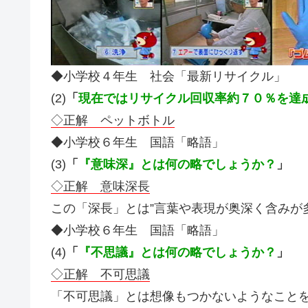
◆小学校４年生 社会「最新リサイクル」
(2)
「
現在ではリサイクル回収率約７０％を達
◇正解 ペットボトル
◆小学校６年生 国語「略語」
(3)
「
『意味深』とは何の略でしょうか？
」
◇正解 意味深長
この「深長」とは”言葉や表現が奥深く含みが
◆小学校６年生 国語「略語」
(4)
「
『不思議』とは何の略でしょうか？
」
◇正解 不可思議
「不可思議」とは想像もつかないようなこと