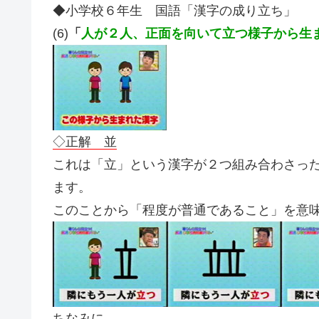
◆小学校６年生 国語「漢字の成り立ち」
(6)
「
人が２人、正面を向いて立つ様子から生
◇正解 並
これは「立」という漢字が２つ組み合わさっ
ます。
このことから「程度が普通であること」を意
ちなみに…