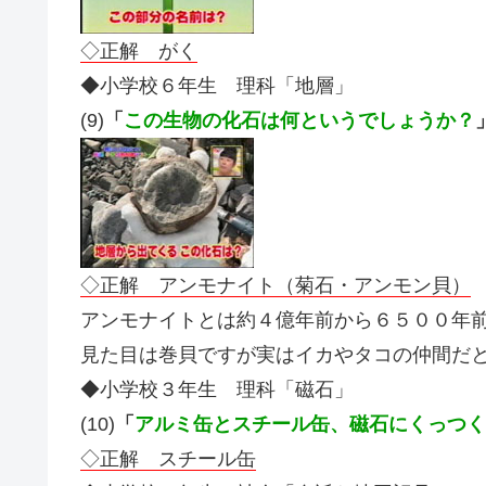
◇正解 がく
◆小学校６年生 理科「地層」
(9)
「
この生物の化石は何というでしょうか？
◇正解 アンモナイト（菊石・アンモン貝）
アンモナイトとは約４億年前から６５００年
見た目は巻貝ですが実はイカやタコの仲間だ
◆小学校３年生 理科「磁石」
(10)
「
アルミ缶とスチール缶、磁石にくっつく
◇正解 スチール缶