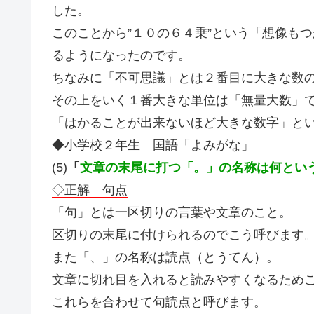
した。
このことから”１０の６４乗”という「想像も
るようになったのです。
ちなみに「不可思議」とは２番目に大きな数
その上をいく１番大きな単位は「無量大数」
「はかることが出来ないほど大きな数字」とい
◆小学校２年生 国語「よみがな」
(5)
「
文章の末尾に打つ「。」の名称は何とい
◇正解 句点
「句」とは一区切りの言葉や文章のこと。
区切りの末尾に付けられるのでこう呼びます
また「、」の名称は読点（とうてん）。
文章に切れ目を入れると読みやすくなるため
これらを合わせて句読点と呼びます。