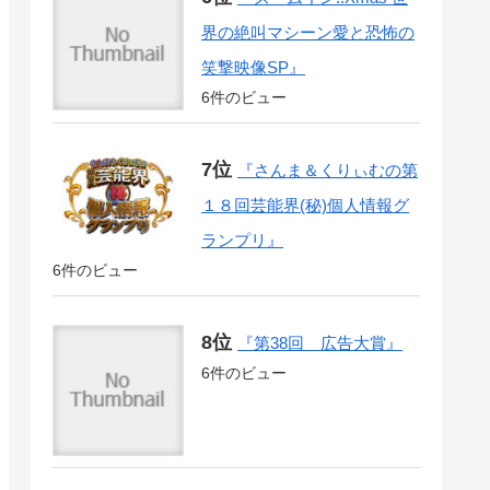
界の絶叫マシーン愛と恐怖の
笑撃映像SP』
6件のビュー
『さんま＆くりぃむの第
１８回芸能界(秘)個人情報グ
ランプリ』
6件のビュー
『第38回 広告大賞』
6件のビュー