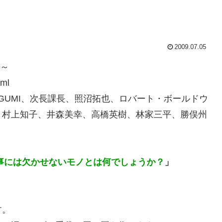
2009.07.05
0～
tml
GUMI、次長課長、照沼拓也、ロバート・ボールドウ
、村上知子、井森美幸、高橋英樹、林家三平、勝俣州
事には欠かせないモノとは何でしょうか？
」
す。