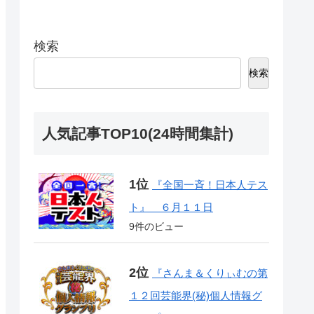
検索
検索
人気記事TOP10(24時間集計)
『全国一斉！日本人テス
ト』 ６月１１日
9件のビュー
『さんま＆くりぃむの第
１２回芸能界(秘)個人情報グ