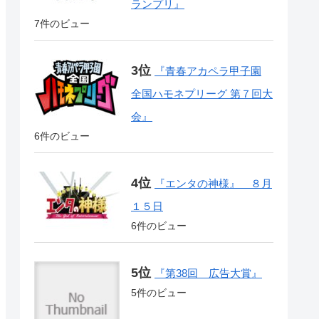
ランプリ』
7件のビュー
『青春アカペラ甲子園
全国ハモネプリーグ 第７回大
会』
6件のビュー
『エンタの神様』 ８月
１５日
6件のビュー
『第38回 広告大賞』
5件のビュー