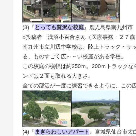
(3)『
とっても贅沢な校庭
』鹿児島県南九州市
○投稿者 浅沼小百合さん（医療事務・２７歳
南九州市立川辺中学校は、陸上トラック・サ
る、ものすごく広～～い校庭がある学校。
この校庭の横幅は約250ｍ。200ｍトラック
ンドは２面も取れる大きさ。
全ての部活が一度に練習できるように、この
(4)『
まぎらわしいアパート
』宮城県仙台市太