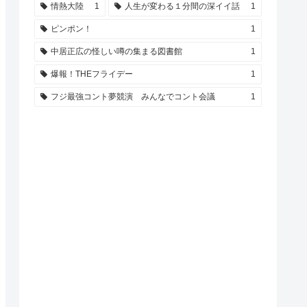
情熱大陸
1
人生が変わる１分間の深イイ話
1
ピンポン！
1
中居正広の怪しい噂の集まる図書館
1
爆報！THEフライデー
1
フジ最強コント夢競演 みんなでコント会議
1