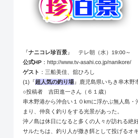
『
ナニコレ珍百景
』 テレ朝（水）19:00～
公式HP
：http://www.tv-asahi.co.jp/nanikore/
ゲスト
：三船美佳、舘ひろし
(1)『
超人気の釣り場
』鹿児島県いちき串木野
○投稿者 吉田進一さん（６１歳）
串木野港から沖合い１０kmに浮かぶ無人島・
まり、仲良く釣りをする光景があった。
沖ノ島は休日になると多くの人々が訪れる絶
サルたちは、釣り人が撒き餌として投げるオ