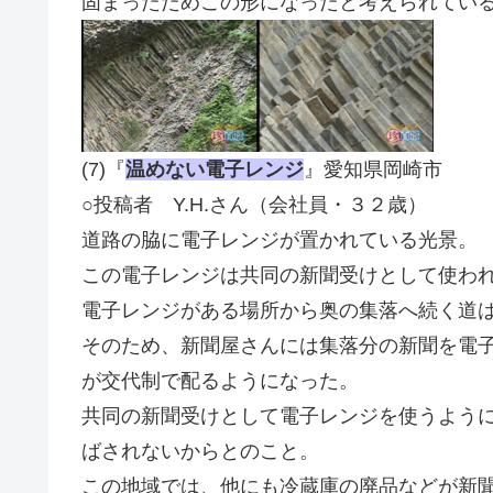
固まったためこの形になったと考えられてい
(7)『
温めない電子レンジ
』愛知県岡崎市
○投稿者 Y.H.さん（会社員・３２歳）
道路の脇に
電子レンジ
が置かれている光景。
この電子レンジは共同の新聞受けとして使わ
電子レンジがある場所から奥の集落へ続く道
そのため、新聞屋さんには集落分の新聞を
電
が交代制で配るようになった。
共同の新聞受けとして
電子レンジ
を使うよう
ばされないからとのこと。
この地域では、他にも冷蔵庫の廃品などが新