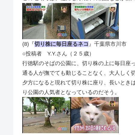
(8)『
切り株に毎日座るネコ
』千葉県市川市
○投稿者 Y.Y.さん（２５歳）
行徳駅のそばの公園に、切り株の上に毎日座
通る人が撫でても動じることなく、大人しく
夕方になると現れて切り株に座り、長いとき
り公園の人気者となっているのだそう。