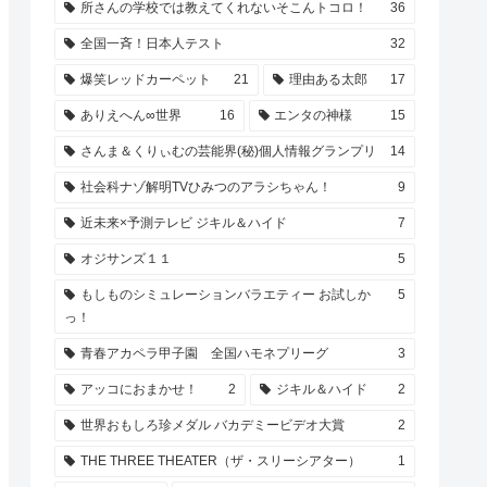
所さんの学校では教えてくれないそこんトコロ！
36
全国一斉！日本人テスト
32
爆笑レッドカーペット
21
理由ある太郎
17
ありえへん∞世界
16
エンタの神様
15
さんま＆くりぃむの芸能界(秘)個人情報グランプリ
14
社会科ナゾ解明TVひみつのアラシちゃん！
9
近未来×予測テレビ ジキル＆ハイド
7
オジサンズ１１
5
もしものシミュレーションバラエティー お試しか
5
っ！
青春アカペラ甲子園 全国ハモネプリーグ
3
アッコにおまかせ！
2
ジキル＆ハイド
2
世界おもしろ珍メダル バカデミービデオ大賞
2
THE THREE THEATER（ザ・スリーシアター）
1