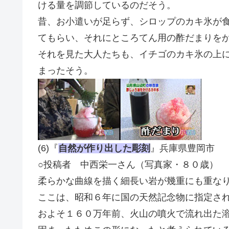
ける量を調節しているのだそう。
昔、お小遣いが足らず、シロップのカキ氷が
てもらい、それにところてん用の酢だまりを
それを見た大人たちも、イチゴのカキ氷の上
まったそう。
(6)『
自然が作り出した彫刻
』兵庫県豊岡市
○投稿者 中西栄一さん（写真家・８０歳）
柔らかな曲線を描く細長い岩が幾重にも重な
ここは、昭和６年に国の天然記念物に指定さ
およそ１６０万年前、火山の噴火で流れ出た