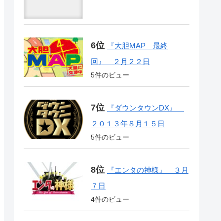
『大胆MAP 最終
回』 ２月２２日
5件のビュー
『ダウンタウンDX』
２０１３年８月１５日
5件のビュー
『エンタの神様』 ３月
７日
4件のビュー