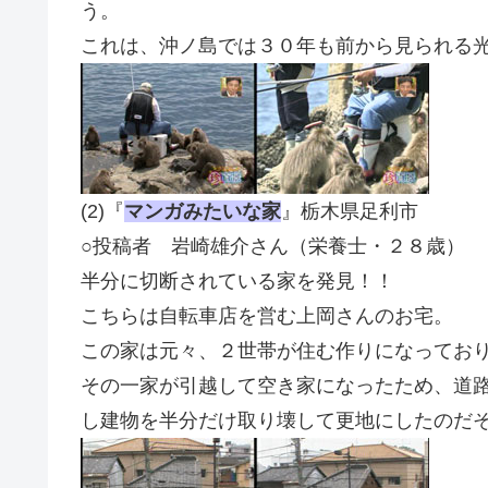
う。
これは、沖ノ島では３０年も前から見られる
(2)『
マンガみたいな家
』栃木県足利市
○投稿者 岩崎雄介さん（栄養士・２８歳）
半分に切断されている家を発見！！
こちらは自転車店を営む上岡さんのお宅。
この家は元々、２世帯が住む作りになってお
その一家が引越して空き家になったため、道
し建物を半分だけ取り壊して更地にしたのだ