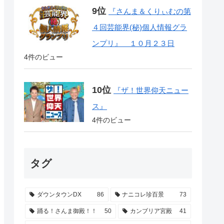
『さんま＆くりぃむの第
４回芸能界(秘)個人情報グラ
ンプリ』 １０月２３日
4件のビュー
『ザ！世界仰天ニュー
ス』
4件のビュー
タグ
ダウンタウンDX
86
ナニコレ珍百景
73
踊る！さんま御殿！！
50
カンブリア宮殿
41