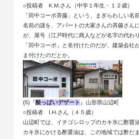
○投稿者 K.M.さん（中学１年生・１２歳）
「田中コーポ斉藤」という、まぎらわしい名
名前の謎を、アパートの大家さんの斉藤さん
が、屋号（江戸時代に商人などが名字の代わ
「田中コーポ」と名付けたのだが、建築会社
ま付けたのだとか。
(5)『
酸っぱいデザート
』山形県山辺町
○投稿者 I.H.さん（４５歳）
山辺町では、イチゴシロップのカキ氷に酢醤
カキ氷にかける酢醤油は、この地域では酢だま