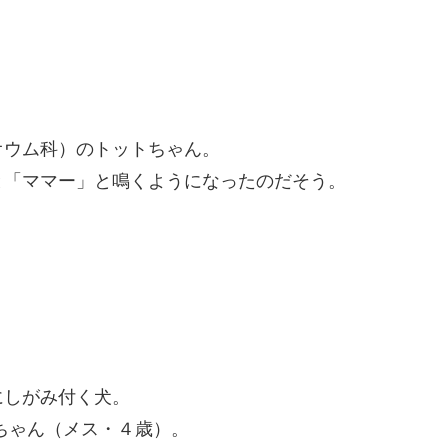
オウム科）のトットちゃん。
と「ママー」と鳴くようになったのだそう。
にしがみ付く
犬
。
ちゃん（メス・４歳）。