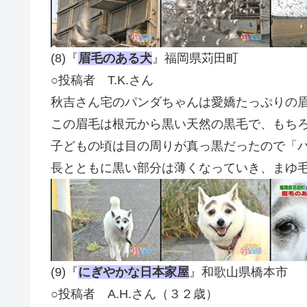
(8)『
眉毛のある犬
』福岡県苅田町
○投稿者 T.K.さん
秋吉さん宅のパンダちゃんは愛嬌たっぷりの
この眉毛は根元から黒い天然の黒毛で、もち
子どもの頃は目の周りが真っ黒だったので「
長とともに黒い部分は薄くなっていき、まゆ
(9)『
にぎやかな日本家屋
』和歌山県橋本市
○投稿者 A.H.さん（３２歳）