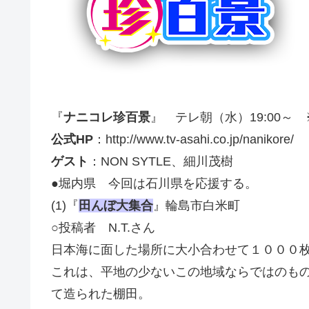
『
ナニコレ珍百景
』 テレ朝（水）19:00～ ※
公式HP
：http://www.tv-asahi.co.jp/nanikore/
ゲスト
：NON SYTLE、細川茂樹
●堀内県 今回は石川県を応援する。
(1)『
田んぼ大集合
』輪島市白米町
○投稿者 N.T.さん
日本海に面した場所に大小合わせて１０００
これは、平地の少ないこの地域ならではのも
て造られた棚田。