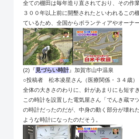
全ての棚田は毎年造り直されており、その作
３００年以上前に開墾されたといわれるこの
ているため、全国からボランティアやオーナ
(2)『
見づらい時計
』加賀市山中温泉
○投稿者 松本凌星さん（医療関係・３４歳）
全体の大きさのわりに、針があまりにも短す
この時計を設置した電気屋さん「でんき蔵マ
の時計だったのだが、中身の動く部分が壊れ
ような時計になったのだそう。