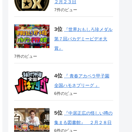
２月２３日
7件のビュー
『世界おもしろ珍メダル
第７回バカデミービデオ大
賞』
7件のビュー
『 青春アカペラ甲子園
全国ハモネプリーグ 』
6件のビュー
『中居正広の怪しい噂の
集まる図書館』 ２月２８日
6件のビュー