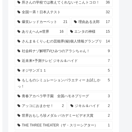
所さんの学校では教えてくれないそこんトコロ！
36
全国一斉！日本人テスト
32
爆笑レッドカーペット
21
理由ある太郎
17
ありえへん∞世界
16
エンタの神様
15
さんま＆くりぃむの芸能界(秘)個人情報グランプリ
14
社会科ナゾ解明TVひみつのアラシちゃん！
9
近未来×予測テレビ ジキル＆ハイド
7
オジサンズ１１
5
もしものシミュレーションバラエティー お試しか
5
っ！
青春アカペラ甲子園 全国ハモネプリーグ
3
アッコにおまかせ！
2
ジキル＆ハイド
2
世界おもしろ珍メダル バカデミービデオ大賞
2
THE THREE THEATER（ザ・スリーシアター）
1