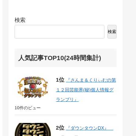
検索
検索
人気記事TOP10(24時間集計)
『さんま＆くりぃむの第
１２回芸能界(秘)個人情報グ
ランプリ』
10件のビュー
『ダウンタウンDX』