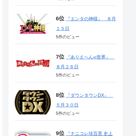
『エンタの神様』 ８月
１５日
5件のビュー
『ありえへん∞世界』
８月２６日
5件のビュー
『ダウンタウンDX』
５月３０日
5件のビュー
『ナニコレ珍百景 史上