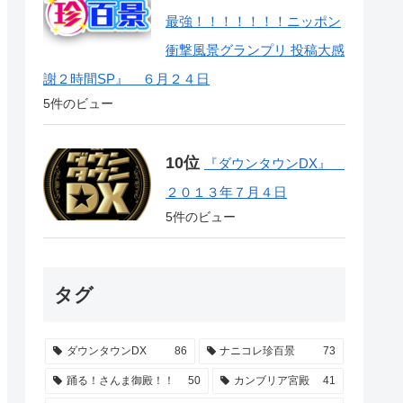
最強！！！！！！！ニッポン
衝撃風景グランプリ 投稿大感
謝２時間SP』 ６月２４日
5件のビュー
『ダウンタウンDX』
２０１３年７月４日
5件のビュー
タグ
ダウンタウンDX
86
ナニコレ珍百景
73
踊る！さんま御殿！！
50
カンブリア宮殿
41