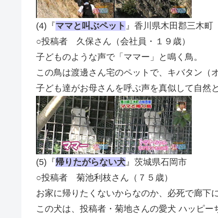
(4)『
ママと叫ぶペット
』香川県木田郡三木町
○投稿者 久保さん（会社員・１９歳）
子どものような声で「ママー」と鳴く鳥。
この鳥は渡邊さん宅の
ペット
で、キバタン（
子ども達がお母さんを呼ぶ声を真似して自然
(5)『
帰りたがらない犬
』茨城県石岡市
○投稿者 菊池利枝さん（７５歳）
お家に帰りたくないからなのか、必死で廊下
この犬は、投稿者・菊地さんの愛犬 ハッピー