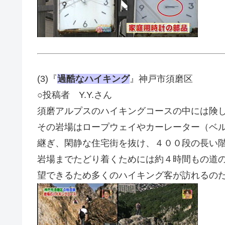
(3)『
過酷なハイキング
』神戸市須磨区
○投稿者 Y.Y.さん
須磨アルプスのハイキングコースの中には険
その岩場はロープウェイやカーレーター（ベ
継ぎ、閑静な住宅街を抜け、４００段の長い
岩場までたどり着くためには約４時間もの道
望できるため多くのハイキング客が訪れるの