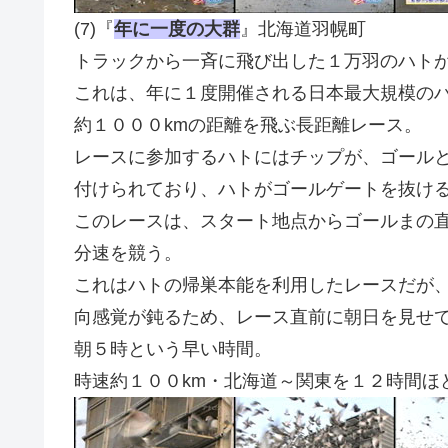
(7)『
年に一度の大群
』北海道羽幌町
トラックから一斉に飛び出した１万羽のハト
これは、年に１度開催される日本最大規模の
約１０００kmの距離を飛ぶ長距離レース。
レースに参加するハトにはチップが、ゴール
付けられており、ハトがゴールゲートを抜け
このレースは、スタート地点からゴールまの
分速を競う。
これはハトの帰巣本能を利用したレースだが
向感覚が鈍るため、レース直前に朝日を見せ
朝５時という早い時間。
時速約１００km・北海道～関東を１２時間ほ