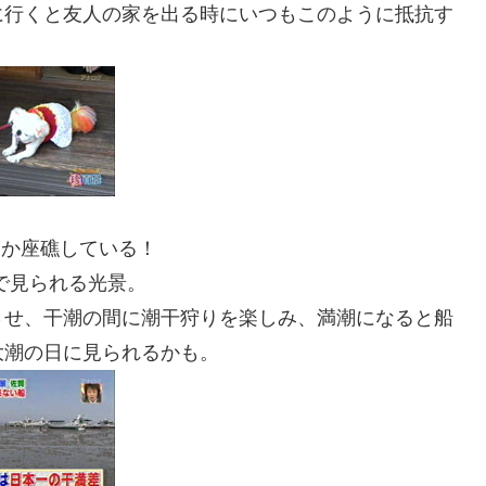
に行くと友人の家を出る時にいつもこのように抵抗す
にか座礁している！
で見られる光景。
させ、干潮の間に潮干狩りを楽しみ、満潮になると船
大潮の日に見られるかも。