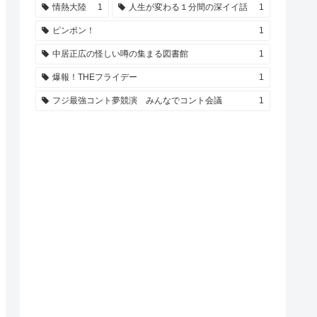
情熱大陸
1
人生が変わる１分間の深イイ話
1
ピンポン！
1
中居正広の怪しい噂の集まる図書館
1
爆報！THEフライデー
1
フジ最強コント夢競演 みんなでコント会議
1