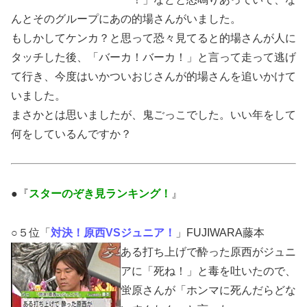
んとそのグループにあの的場さんがいました。
もしかしてケンカ？と思って恐々見てると的場さんが人に
タッチした後、「バーカ！バーカ！」と言って走って逃げ
て行き、今度はいかついおじさんが的場さんを追いかけて
いました。
まさかとは思いましたが、鬼ごっこでした。いい年をして
何をしているんですか？
●『
スターのぞき見ランキング！
』
○５位「
対決！原西VSジュニア！
」FUJIWARA藤本
ある打ち上げで酔った原西がジュニ
アに「死ね！」と毒を吐いたので、
蛍原さんが「ホンマに死んだらどな