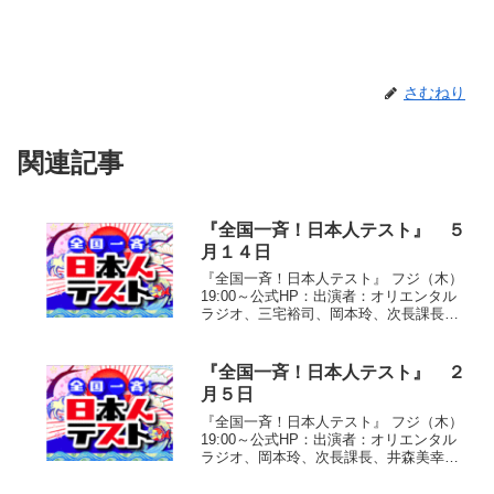
さむねり
関連記事
『全国一斉！日本人テスト』 ５
月１４日
『全国一斉！日本人テスト』 フジ（木）
19:00～公式HP：出演者：オリエンタル
ラジオ、三宅裕司、岡本玲、次長課長、
井森美幸、ケンドーコバヤシ、半田健
人、はるな愛、細川茂樹、天津木村、高
橋英樹、高畑淳子、勝俣州和(1)「洋服に
『全国一斉！日本人テスト』 ２
アイロンをかけ...
月５日
『全国一斉！日本人テスト』 フジ（木）
19:00～公式HP：出演者：オリエンタル
ラジオ、岡本玲、次長課長、井森美幸、
ケンドーコバヤシ、半田健人、佐藤藍
子、ロバートボールドウィン、中田敦