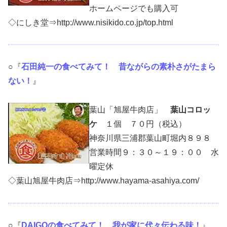
ホームページでも購入可
◇にしき堂⇒http://www.nisikido.co.jp/top.html
○『
石田純一の食べてみて！ 昔ながらの素朴さがたまら
ない！
』
葉山「旭屋牛肉店」
葉山コロッ
ケ
１個 ７０円（税込）
神奈川県三浦郡葉山町堀内８９８
営業時間９：３０～１９：００ 水
曜定休
◇葉山旭屋牛肉店⇒http://www.hayama-asahiya.com/
○『
DAIGOの食べてみて！ 我が家に代々伝わる味！
』