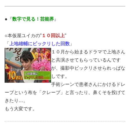
●『
数字で見る！芸能界
』
○本仮屋ユイカの”
１０回以上
”
「
上地雄輔にビックリした回数
」
１０月から始まるドラマで上地さん
と共演させてもらっているんです
が、撮影中ビックリさせられっぱな
しです。
手術シーンで患者さんにかけるドレ
ープという布を「クレープ」と言ったり、鼻くそを投げて
きたり…。
もう大変です。