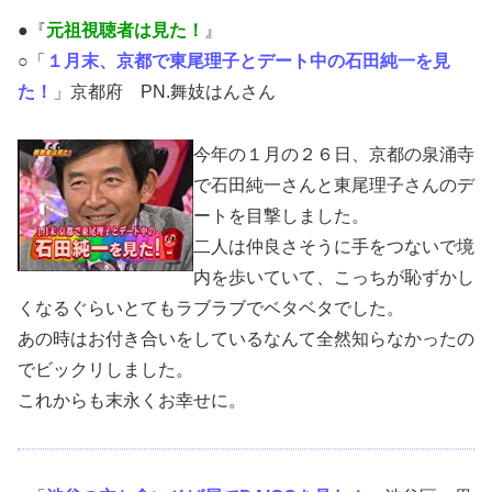
●『
元祖視聴者は見た！
』
○「
１月末、京都で東尾理子とデート中の石田純一を見
た！
」京都府 PN.舞妓はんさん
今年の１月の２６日、京都の泉涌寺
で石田純一さんと東尾理子さんのデ
ートを目撃しました。
二人は仲良さそうに手をつないで境
内を歩いていて、こっちが恥ずかし
くなるぐらいとてもラブラブでベタベタでした。
あの時はお付き合いをしているなんて全然知らなかったの
でビックリしました。
これからも末永くお幸せに。