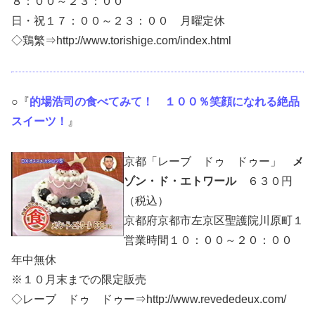
８：００～２３：００
日・祝１７：００～２３：００ 月曜定休
◇鶏繁⇒http://www.torishige.com/index.html
○『
的場浩司の食べてみて！ １００％笑顔になれる絶品
スイーツ！
』
京都「レーブ ドゥ ドゥー」
メ
ゾン・ド・エトワール
６３０円
（税込）
京都府京都市左京区聖護院川原町１
営業時間１０：００～２０：００
年中無休
※１０月末までの限定販売
◇レーブ ドゥ ドゥー⇒http://www.revededeux.com/