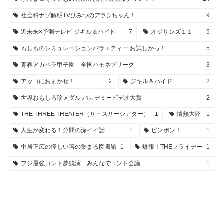
社会科ナゾ解明TVひみつのアラシちゃん！
9
近未来×予測テレビ ジキル＆ハイド
7
オジサンズ１１
5
もしものシミュレーションバラエティー お試しかっ！
5
青春アカペラ甲子園 全国ハモネプリーグ
3
アッコにおまかせ！
2
ジキル＆ハイド
2
世界おもしろ珍メダル バカデミービデオ大賞
2
THE THREE THEATER（ザ・スリーシアター）
1
情熱大陸
1
人生が変わる１分間の深イイ話
1
ピンポン！
1
中居正広の怪しい噂の集まる図書館
1
爆報！THEフライデー
1
フジ最強コント夢競演 みんなでコント会議
1