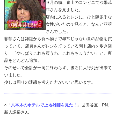
９月の頭、青山のコンビニで欧陽菲
菲さんを見ました。
店内に入るとレジに、ひと際派手な
女性がいたので見ると、なんと菲菲
さんでした。
菲菲さんは雑誌から食べ物まで尋常じゃない量の品物を買
っていて、店員さんがレジを打っている間も店内を歩き回
り、「やっぱりこれも買うわ、これもちょうだい」と、商
品をどんどん追加。
そのせいで会計が一向に終わらず、後ろに大行列が出来て
いました。
少しは周りの迷惑を考えた方がいいと思います。
○「
六本木のホテルで上地雄輔を見た！
」世田谷区 PN.
新人課長さん