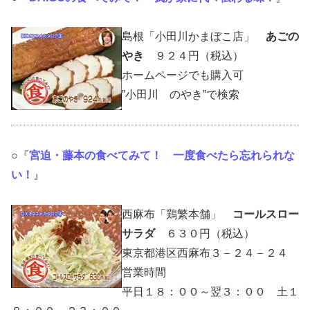
島根「小田川かまぼこ店」
あごの
やき
９２４円（税込）
ホームページでも購入可
”小田川 のやき”で検索
○『
宮迫・藤本の食べてみて！ 一度食べたら忘れられな
い！
』
西麻布「鶏繁本舗」
コールスロー
サラダ
６３０円（税込）
東京都港区西麻布３－２４－２４
営業時間
平日１８：００～翌３：００ 土１