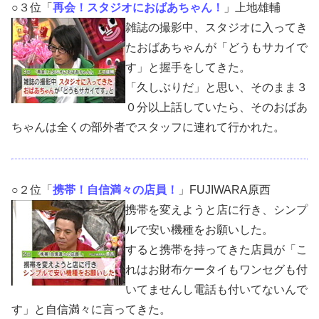
○３位「
再会！スタジオにおばあちゃん！
」上地雄輔
雑誌の撮影中、スタジオに入ってき
たおばあちゃんが「どうもサカイで
す」と握手をしてきた。
「久しぶりだ」と思い、そのまま３
０分以上話していたら、そのおばあ
ちゃんは全くの部外者でスタッフに連れて行かれた。
○２位「
携帯！自信満々の店員！
」FUJIWARA原西
携帯
を変えようと店に行き、シンプ
ルで安い
機種
をお願いした。
すると
携帯
を持ってきた店員が「こ
れは
お財布ケータイもワンセグ
も付
いてませんし
電話
も付いてないんで
す」と自信満々に言ってきた。