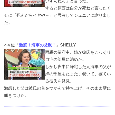
いすんねん」と言った。
すると原西は自分が死ねと言ったく
せに「死んだらイヤや～」と号泣してジュニアに謝り出し
た。
○４位「
激怒！海軍の父親！
」SHELLY
両親の留守中、姉が彼氏をこっそり
自宅の部屋に泊めた。
しかし夜中に帰宅した元海軍の父が
姉の部屋をたまたま覗いて、寝てい
る彼氏を発見。
激怒した父は彼氏の首をつかんで持ち上げ、そのまま壁に
叩きつけた。