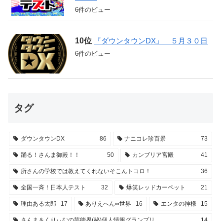
6件のビュー
『ダウンタウンDX』 ５月３０日
6件のビュー
タグ
ダウンタウンDX
86
ナニコレ珍百景
73
踊る！さんま御殿！！
50
カンブリア宮殿
41
所さんの学校では教えてくれないそこんトコロ！
36
全国一斉！日本人テスト
32
爆笑レッドカーペット
21
理由ある太郎
17
ありえへん∞世界
16
エンタの神様
15
さんま＆くりぃむの芸能界(秘)個人情報グランプリ
14