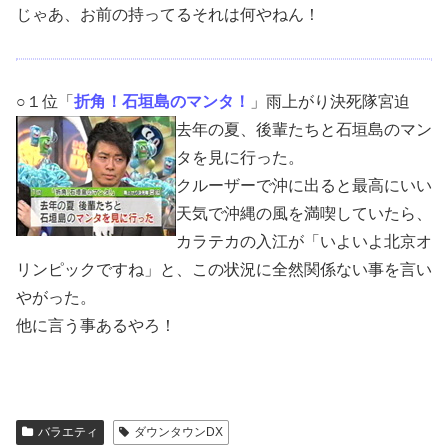
じゃあ、お前の持ってるそれは何やねん！
○１位「
折角！石垣島のマンタ！
」雨上がり決死隊宮迫
去年の夏、後輩たちと石垣島のマン
タを見に行った。
クルーザーで沖に出ると最高にいい
天気で沖縄の風を満喫していたら、
カラテカの入江が「いよいよ北京オ
リンピックですね」と、この状況に全然関係ない事を言い
やがった。
他に言う事あるやろ！
バラエティ
ダウンタウンDX