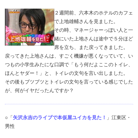
２週間前、六本木の
ホテル
のカフェ
で上地雄輔さんを見ました。
その時、マネージャーっぽい人と一
緒にいた上地さんは途中で５分ほど
席を立ち、また戻ってきました。
戻ってきた上地さんは、すごく機嫌が悪くなっていて、い
つもの小学生みたにな口調で「もう何だよここのトイレ、
ほんとヤダー！」と、トイレの文句を言い出しました。
その後もブツブツとトイレの文句を言っている感じでした
が、何がイヤだったんですか？
○「
矢沢永吉のライブで本仮屋ユイカを見た！
」江東区・
男性