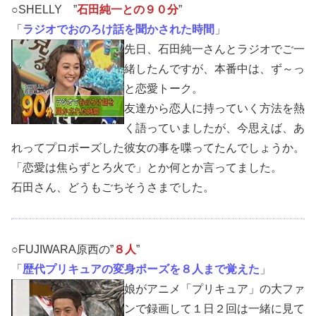
○SHELLY ”
石田純一との９０分
”
「
ラジオでおのろけ話を聞かされた時間
」
先日、石田純一さんとラジオでご一
緒したんですが、本番中は、ず～っ
と恋愛トーク。
友達から恋人に持っていく方法を熱
く語っていましたが、今思えば、あ
れってプロポーズした彼女の事を喋ってたんでしょうか。
「恋愛は焦らずとろ火で」とか何とか言ってました。
石田さん、どうもごちそうさまでした。
○FUJIWARA原西の”
８人
”
「
歴代プリキュアの変身ポーズを８人まで覚えた
」
娘がアニメ「プリキュア」の大ファ
ンで録画して１日２回は一緒に見て