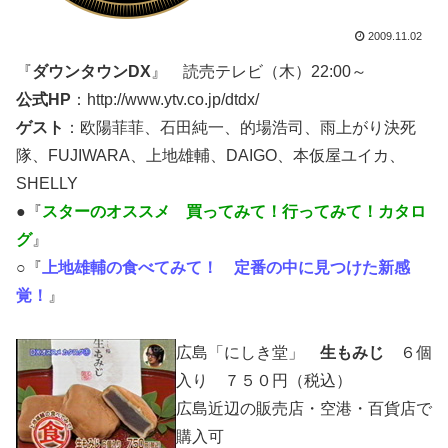
2009.11.02
『
ダウンタウンDX
』 読売テレビ（木）22:00～
公式HP
：http://www.ytv.co.jp/dtdx/
ゲスト
：欧陽菲菲、石田純一、的場浩司、雨上がり決死
隊、FUJIWARA、上地雄輔、DAIGO、本仮屋ユイカ、
SHELLY
●『
スターのオススメ 買ってみて！行ってみて！カタロ
グ
』
○『
上地雄輔の食べてみて！ 定番の中に見つけた新感
覚！
』
広島「にしき堂」
生もみじ
６個
入り ７５０円（税込）
広島近辺の販売店・空港・百貨店で
購入可