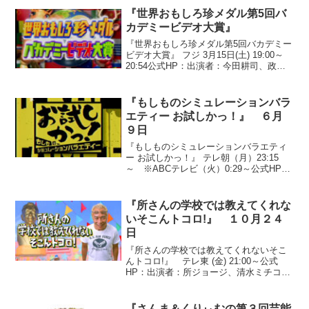
彦、藤田朋子、はしのえみ、勝俣州和
『世界おもしろ珍メダル第5回バ
●『日本人テスト おば...
カデミービデオ大賞』
『世界おもしろ珍メダル第5回バカデミー
ビデオ大賞』 フジ 3月15日(土) 19:00～
20:54公式HP：出演者：今田耕司、政井
マヤ、宮川大輔、石原良純、ガレッジセ
ール、小池栄子、泉谷しげる、
SHELLY、藤崎マーケット、土田晃之、
『もしものシミュレーションバラ
羽野晶...
エティー お試しかっ！』 ６月
９日
『もしものシミュレーションバラエティ
ー お試しかっ！』 テレ朝（月）23:15
～ ※ABCテレビ（火）0:29～公式HP：
出演者：タカアンドトシ、なだぎ武、博
多華丸・大吉、ペナルティ、狩野英孝、
我が家、バッファロー吾郎、パンクブー
『所さんの学校では教えてくれな
ブー、サバ...
いそこんトコロ!』 １０月２４
日
『所さんの学校では教えてくれないそこ
んトコロ!』 テレ東 (金) 21:00～公式
HP：出演者：所ジョージ、清水ミチコ、
湯浅卓、アンジャッシュ、ローラ・チャ
ン、大橋未歩（テレビ東京アナウンサ
ー）●抜き打ちテスト『動物園の中で一番
『さんま＆くりぃむの第３回芸能