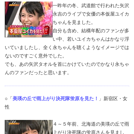
一昨年の冬、武道館で行われた矢沢
永吉のライブで女優の本仮屋ユイカ
ちゃんを見ました。
自分も含め、結構年配のファンが多
い中、若いユイカちゃんはかなり浮
いていましたし、全く永ちゃんを聴くようなイメージでは
ないのですごく意外でした。
でも、あの矢沢タオルを首にかけていたのでかなり永ちゃ
んのファンだったと思います。
○「
美瑛の丘で雨上がり決死隊蛍原を見た！
」新宿区・女
性
４～５年前、
北海道
の美瑛の丘で雨
上がり決死隊の蛍原さんを見まし