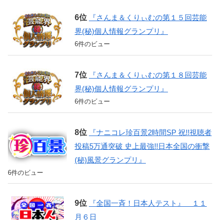
『さんま＆くりぃむの第１５回芸能
界(秘)個人情報グランプリ』
6件のビュー
『さんま＆くりぃむの第１８回芸能
界(秘)個人情報グランプリ』
6件のビュー
『ナニコレ珍百景2時間SP 祝!!視聴者
投稿5万通突破 史上最強!!日本全国の衝撃
(秘)風景グランプリ』
6件のビュー
『全国一斉！日本人テスト』 １１
月６日