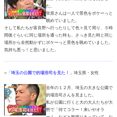
た。
蛍原さんは一人で景色をボケーっと
眺めていました。
そして私たちが富良野へ行ったりして色々見て周り、５時
間後ぐらいに同じ場所を通った時も、さっき見た時と同じ
場所から全然動かずにボケーっと景色を眺めていました。
気持ち悪っ！と思いました。
○「
埼玉の公園で的場浩司を見た！
」埼玉県・女性
去年の１２月、埼玉の大きな公園で
的場浩司さんを見ました。
私が公園に行くと大の大人たちが大
勢で「待てコラー！来いやオラ
ー！」などと怒鳴りあっていて、な