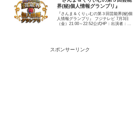
エサ代がかか...
界(秘)個人情報グランプリ』
『さんま＆くりぃむの第３回芸能界(秘)個
人情報グランプリ』 フジテレビ 7月3日
（金）21:00～22:52公式HP：出演者：明
石家さんま、くりぃむしちゅー、八代亜
紀、杉本彩、中尾彬、高橋英樹、蛭子能
収、梅宮アンナ、村上ジョージ、石田純
一、...
スポンサーリンク