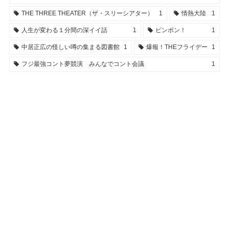
THE THREE THEATER（ザ・スリーシアター）
1
情熱大陸
1
人生が変わる１分間の深イイ話
1
ピンポン！
1
中居正広の怪しい噂の集まる図書館
1
爆報！THEフライデー
1
フジ最強コント夢競演 みんなでコント会議
1