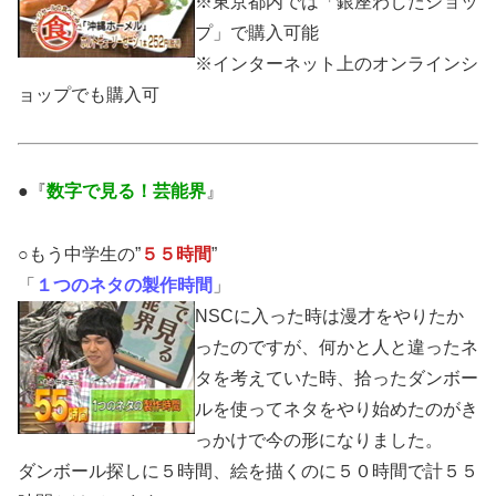
※東京都内では「銀座わしたショッ
プ」で購入可能
※インターネット上のオンラインシ
ョップでも購入可
●『
数字で見る！芸能界
』
○もう中学生の”
５５時間
”
「
１つのネタの製作時間
」
NSCに入った時は漫才をやりたか
ったのですが、何かと人と違ったネ
タを考えていた時、拾ったダンボー
ルを使ってネタをやり始めたのがき
っかけで今の形になりました。
ダンボール探しに５時間、絵を描くのに５０時間で計５５