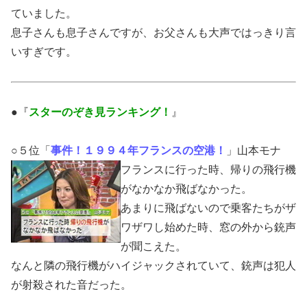
ていました。
息子さんも息子さんですが、お父さんも大声ではっきり言
いすぎです。
●『
スターのぞき見ランキング！
』
○５位「
事件！１９９４年
フランスの空港！
」山本モナ
フランス
に行った時、帰りの飛行機
がなかなか飛ばなかった。
あまりに飛ばないので乗客たちがザ
ワザワし始めた時、窓の外から銃声
が聞こえた。
なんと隣の飛行機がハイジャックされていて、銃声は犯人
が射殺された音だった。