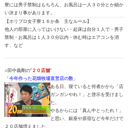
寮には男子禁制はもちろん、お風呂は一人３０分とか細か
い決まり事があります。
【ホリプロ女子寮１６か条 主なルール】
他人の部屋に入ってはいけない・起床は自分１人で・男子
禁制・お風呂は１人３０分以内・休む時はエアコンを消
す、など
○田中義剛の”
２０店舗
”
「
今年作った花畑牧場直営店の数
」
ある日、寝ていると何者かから「店
ガンガンやれ！」と啓示を受けまし
た。
やるからには「真ん中とったれ！」
と思い、銀座や原宿など今年だけで
２０店舗増えました。