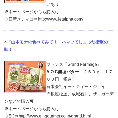
いあり
※ホームページからも購入可
◇日新メディコ⇒http://www.jetalpha.com/
○『
山本モナの食べてみて！ ハマッてしまった衝撃の
味！
』
フランス「Grand Fermage」
A.O.C無塩バター
２５０ｇ １７
８０円（税込）
有限会社イー・ティー・ジェイ
※銀座松屋、成城石井、ザ・ガーデ
ンなどで購入可
※ホームページからも購入可
◇EtJ⇒http://www.etj-gourmet.co.jp/grand.html