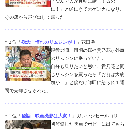
「なんで人が真剣に話してるの
に！」と頭にきて大ゲンカになり、
その店から飛び出して帰った。
○２位「
残念！憧れのリムジンが！
」花田勝
現役の頃、同期の曙や貴乃花が外車
のリムジンに乗っていた。
自分も乗りたいと思い、貴乃花と同
じリムジンを買ったら「お前は大統
領か！」と僕だけ師匠に怒られ１週
間で売却させられた。
○１位「
秘話！映画撮影は大変！
」ガレッジセールゴリ
初監督した映画でボビーに出てもら