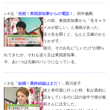
○４位「
依頼！東国原知事からの電話！
」田中義剛
この前、東国原知事から「生キャラ
メルが欲しい」と連絡があった。
送り先を聞くと、なんと元嫁のかと
うかず子。
後日、そのお礼に”しいたけ”が贈ら
れてきたが、それも送り主は東国原知事。
今、あいつは元嫁のパシリになっている。
○３位「
結婚！最終結論はまだ！
」西川史子
彼と寿司屋に行った時、私が真剣に
話をしているのに話の途中で彼が板
前さんに注文した。