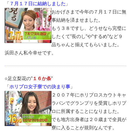
「
７月１７日に結納しました
」
おかげさまで今年の７月１７日に無
事結納を済ませました。
もう３８ですし、どうせなら完璧に
したくて”長のし”や”するめ”など９
品ちゃんと揃えてもらいました。
浜田さん私今幸せです。
○足立梨花の”
１６か条
”
「
ホリプロ女子寮での決まり事
」
２００７年にホリプロスカウトキャ
ラバンでグランプリを受賞しホリプ
ロに所属することになりました。
でも地方出身者は２０歳まで全員が
寮に入ることが規則なんです。