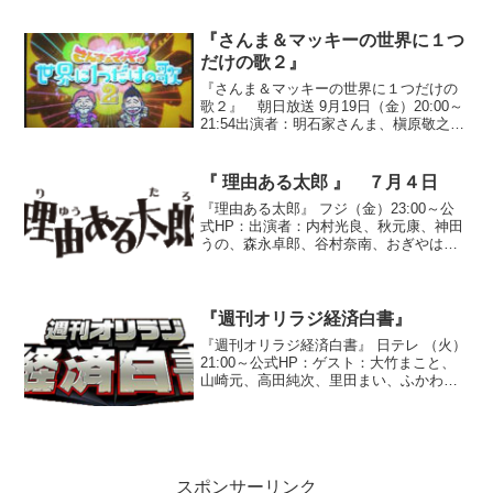
（テレビ東京アナウンサー）●抜き打ちテ
スト『イルカはどうやって眠るの？』○答
『さんま＆マッキーの世界に１つ
え イル...
だけの歌２』
『さんま＆マッキーの世界に１つだけの
歌２』 朝日放送 9月19日（金）20:00～
21:54出演者：明石家さんま、槇原敬之、
勝俣州和、木下優樹菜、クリス松村、柴
田理恵、高田延彦、高畑淳子、谷村奈
南、千原兄弟、チュートリアル、椿姫彩
『 理由ある太郎 』 ７月４日
菜、西川史...
『理由ある太郎』 フジ（金）23:00～公
式HP：出演者：内村光良、秋元康、神田
うの、森永卓郎、谷村奈南、おぎやは
ぎ、ブラックマヨネーズ、エド・はる
み、ビビる大木、ハリセンボン●『コンピ
ューターウイルスがヤバイ理由～感染し
たらパソコンはどう...
『週刊オリラジ経済白書』
『週刊オリラジ経済白書』 日テレ （火）
21:00～公式HP：ゲスト：大竹まこと、
山崎元、高田純次、里田まい、ふかわり
ょう、斉藤慶子●『実録！１か月間必死に
働けば１００万円貯められるのか？
２』今回挑戦するのは、若手芸人コン
ビ”ビックスモー...
スポンサーリンク