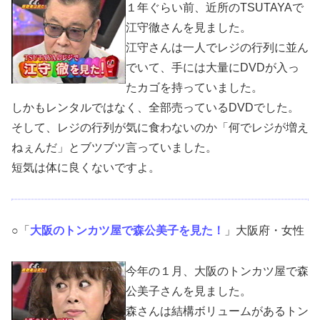
１年ぐらい前、近所のTSUTAYAで
江守徹さんを見ました。
江守さんは一人でレジの行列に並ん
でいて、手には大量にDVDが入っ
たカゴを持っていました。
しかもレンタルではなく、全部売っているDVDでした。
そして、レジの行列が気に食わないのか「何でレジが増え
ねぇんだ」とブツブツ言っていました。
短気は体に良くないですよ。
○「
大阪のトンカツ屋で森公美子を見た！
」大阪府・女性
今年の１月、大阪のトンカツ屋で森
公美子さんを見ました。
森さんは結構ボリュームがあるトン