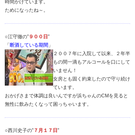
時間かけています。
ためになったね～。
○江守徹の”
９００日
”
「
断酒している期間
」
２００７年に入院して以来、２年半
もの間一滴もアルコールを口にして
いません！
女房とも固く約束したので守り続け
ています。
おかげさまで体調は良いんですが浜ちゃんのCMを見ると
無性に飲みたくなって困っちゃいます。
○西川史子の”
７月１７日
”