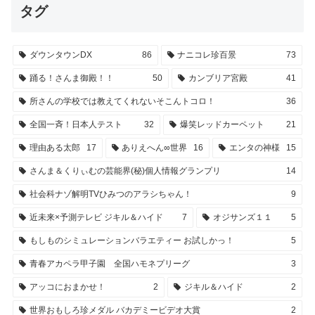
タグ
ダウンタウンDX
86
ナニコレ珍百景
73
踊る！さんま御殿！！
50
カンブリア宮殿
41
所さんの学校では教えてくれないそこんトコロ！
36
全国一斉！日本人テスト
32
爆笑レッドカーペット
21
理由ある太郎
17
ありえへん∞世界
16
エンタの神様
15
さんま＆くりぃむの芸能界(秘)個人情報グランプリ
14
社会科ナゾ解明TVひみつのアラシちゃん！
9
近未来×予測テレビ ジキル＆ハイド
7
オジサンズ１１
5
もしものシミュレーションバラエティー お試しかっ！
5
青春アカペラ甲子園 全国ハモネプリーグ
3
アッコにおまかせ！
2
ジキル＆ハイド
2
世界おもしろ珍メダル バカデミービデオ大賞
2