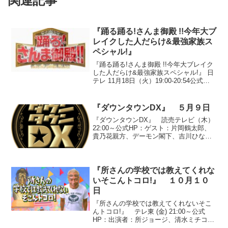
関連記事
『踊る踊る!さんま御殿 !!今年大ブ
レイクした人だらけ&最強家族ス
ペシャル!』
『踊る踊る!さんま御殿 !!今年大ブレイク
した人だらけ&最強家族スペシャル!』 日
テレ 11月18日（火）19:00-20:54公式
HP：ゲスト：石橋杏奈、エド・はるみ、
大島麻衣、大橋のぞみ、狩野英孝、木山
裕策、スザンヌ、中尾明慶、野久保直...
『ダウンタウンDX』 ５月９日
『ダウンタウンDX』 読売テレビ（木）
22:00～公式HP：ゲスト：片岡鶴太郎、
貴乃花親方、デーモン閣下、吉川ひな
の、山田優、サバンナ、波岡一喜、いと
うあさこ、三浦マイルド、峯岸みなみ、
岩崎名美●『見たい！見せたい！スターの
DX』○三浦マイ...
『所さんの学校では教えてくれな
いそこんトコロ!』 １０月１０
日
『所さんの学校では教えてくれないそこ
んトコロ!』 テレ東 (金) 21:00～公式
HP：出演者：所ジョージ、清水ミチコ、
東貴博、湯浅卓、中山エミリ、大橋未歩