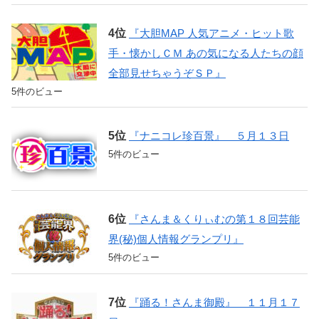
『大胆MAP 人気アニメ・ヒット歌
手・懐かしＣＭ あの気になる人たちの顔
全部見せちゃうぞＳＰ』
5件のビュー
『ナニコレ珍百景』 ５月１３日
5件のビュー
『さんま＆くりぃむの第１８回芸能
界(秘)個人情報グランプリ』
5件のビュー
『踊る！さんま御殿』 １１月１７