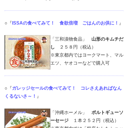
○『
ISSAの食べてみて！ 食欲倍増 ごはんのお供に！
』
「三和漬物食品」
山形のキムチだ
し
２５８円（税込）
※東京都内ではヨークマート、マル
エツ、ヤオコーなどで購入可
○『
ガレッジセールの食べてみて！ コレさえあればなん
くるないさ～！
』
「沖縄ホーメル」
ポルトギューソ
ーセージ
１本２５２円（税込）