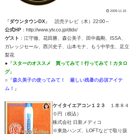
2009.11.16
『
ダウンタウンDX
』 読売テレビ（木）22:00～
公式HP
：http://www.ytv.co.jp/dtdx/
ゲスト
：江守徹、花田勝、森公美子、田中義剛、ISSA、
ガレッジセール、西川史子、山本モナ、もう中学生、足立
梨花
●『
スターのオススメ 買ってみて！行ってみて！カタロ
グ
』
○『
森久美子の使ってみて！ 厳しい残暑の必須アイテ
ム！
』
ケイタイエアコン１２３
１本８４
０円（税込）
株式会社 日新メディコ
※東急ハンズ、LOFTなどで取り扱