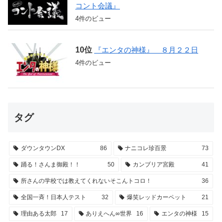
コント会議』
4件のビュー
『エンタの神様』 ８月２２日
4件のビュー
タグ
ダウンタウンDX
86
ナニコレ珍百景
73
踊る！さんま御殿！！
50
カンブリア宮殿
41
所さんの学校では教えてくれないそこんトコロ！
36
全国一斉！日本人テスト
32
爆笑レッドカーペット
21
理由ある太郎
17
ありえへん∞世界
16
エンタの神様
15