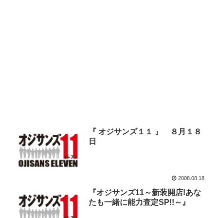
『 オジサンズ１１ 』 ８月１８
日
2008.08.18
『オジサンズ11～新装開店!あな
たも一緒に能力査定SP!!～』