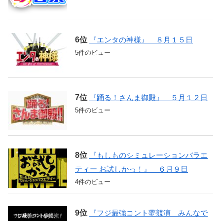
『エンタの神様』 ８月１５日
5件のビュー
『踊る！さんま御殿』 ５月１２日
5件のビュー
『もしものシミュレーションバラエ
ティー お試しかっ！』 ６月９日
4件のビュー
『フジ最強コント夢競演 みんなで