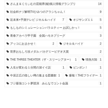
さんま＆くりぃむの芸能界(秘)個人情報グランプリ
14
社会科ナゾ解明TVひみつのアラシちゃん！
9
近未来×予測テレビ ジキル＆ハイド
7
オジサンズ１１
5
もしものシミュレーションバラエティー お試しかっ！
5
青春アカペラ甲子園 全国ハモネプリーグ
3
アッコにおまかせ！
2
ジキル＆ハイド
2
世界おもしろ珍メダル バカデミービデオ大賞
2
THE THREE THEATER（ザ・スリーシアター）
1
情熱大陸
1
人生が変わる１分間の深イイ話
1
ピンポン！
1
中居正広の怪しい噂の集まる図書館
1
爆報！THEフライデー
1
フジ最強コント夢競演 みんなでコント会議
1