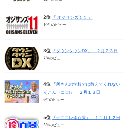
『 オジサンズ１１ 』
10件のビュー
『ダウンタウンDX』 ２月２３日
7件のビュー
『所さんの学校では教えてくれない
そこんトコロ!』 ２月１３日
6件のビュー
『ナニコレ珍百景』 １１月１２日
5件のビュー