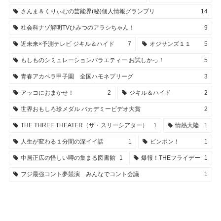
さんま＆くりぃむの芸能界(秘)個人情報グランプリ
14
社会科ナゾ解明TVひみつのアラシちゃん！
9
近未来×予測テレビ ジキル＆ハイド
7
オジサンズ１１
5
もしものシミュレーションバラエティー お試しかっ！
5
青春アカペラ甲子園 全国ハモネプリーグ
3
アッコにおまかせ！
2
ジキル＆ハイド
2
世界おもしろ珍メダル バカデミービデオ大賞
2
THE THREE THEATER（ザ・スリーシアター）
1
情熱大陸
1
人生が変わる１分間の深イイ話
1
ピンポン！
1
中居正広の怪しい噂の集まる図書館
1
爆報！THEフライデー
1
フジ最強コント夢競演 みんなでコント会議
1