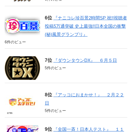
『ナニコレ珍百景2時間SP 祝!!視聴者
投稿5万通突破 史上最強!!日本全国の衝撃
(秘)風景グランプリ』
6件のビュー
『ダウンタウンDX』 ６月５日
5件のビュー
『アッコにおまかせ！』 ２月２２
日
5件のビュー
『全国一斉！日本人テスト』 １１