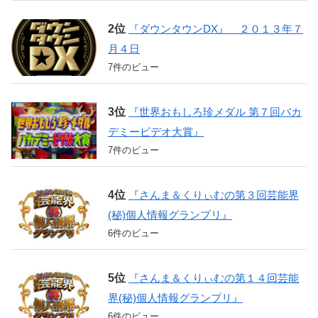
『ダウンタウンDX』 ２０１３年７
月４日
7件のビュー
『世界おもしろ珍メダル 第７回バカ
デミービデオ大賞』
7件のビュー
『さんま＆くりぃむの第３回芸能界
(秘)個人情報グランプリ』
6件のビュー
『さんま＆くりぃむの第１４回芸能
界(秘)個人情報グランプリ』
6件のビュー