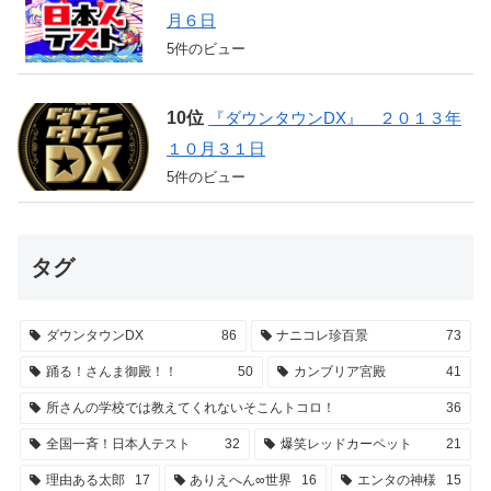
月６日
5件のビュー
『ダウンタウンDX』 ２０１３年
１０月３１日
5件のビュー
タグ
ダウンタウンDX
86
ナニコレ珍百景
73
踊る！さんま御殿！！
50
カンブリア宮殿
41
所さんの学校では教えてくれないそこんトコロ！
36
全国一斉！日本人テスト
32
爆笑レッドカーペット
21
理由ある太郎
17
ありえへん∞世界
16
エンタの神様
15