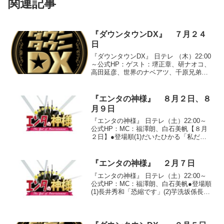
関連記事
『ダウンタウンDX』 ７月２４
日
『ダウンタウンDX』 日テレ （木）22:00
～公式HP：ゲスト：堺正章、研ナオコ、
高田延彦、世界のナベアツ、千原兄弟、
芋洗坂係長、インリン・オブ・ジョイト
イ、野久保直樹、青田典子、森下悠里
●『あの瞬間私は輝いていた』○「芋洗坂
『エンタの神様』 ８月２日、８
係長の２３年...
月９日
『エンタの神様』 日テレ（土）22:00～
公式HP：MC：福澤朗、白石美帆【８月
２日】●登場順(1)だいたひかる「私だけ
でしょうか」(2)芋洗坂係長「Say the
world」「プリーズ・プリーズ・ミー」(3)
虹組キララ「バラジェンヌ」(...
『エンタの神様』 ２月７日
『エンタの神様』 日テレ（土）22:00～
公式HP：MC：福澤朗、白石美帆●登場順
(1)長井秀和「恐縮です」(2)芋洗坂係長
「ホット・スタッフ」(3)インポッシブル
「必殺仕事人２００９」(4)サンドウィッ
チマン「タクシー」(5)牙一族「野蛮...