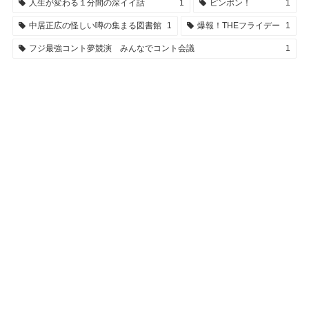
人生が変わる１分間の深イイ話
1
ピンポン！
1
中居正広の怪しい噂の集まる図書館
1
爆報！THEフライデー
1
フジ最強コント夢競演 みんなでコント会議
1