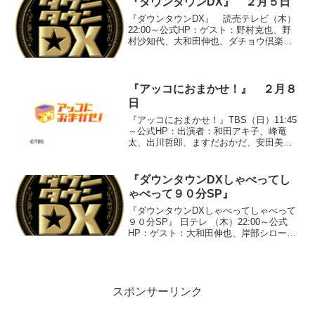
『ダウンタウンDX』 ２月５日
『ダウンタウンDX』 読売テレビ（木）
22:00～公式HP：ゲスト：野村克也、野
村沙知代、大和田伸也、ダチョウ倶楽
部、温水洋一、土田晃之、藤本美貴、中
尾明慶、スザンヌ、上原美優●『あの瞬間
私は輝いていた』○「スザンヌの２１年
前」母と砂遊び ...
『アッコにおまかせ！』 ２月８
日
『アッコにおまかせ！』TBS（日）11:45
～公式HP：出演者：和田アキ子、峰竜
太、出川哲郎、ますだおかだ、安田美沙
子「おまかせ！がっぽりサンデー！！
噂の(得）アルバイト特集」【得アルバイ
ト File１】●「家を見るだけで７０００
『ダウンタウンDXしゃべってし
円！！」...
ゃべって９０分SP』
『ダウンタウンDXしゃべってしゃべって
９０分SP』 日テレ （木）22:00～公式
HP：ゲスト：大和田伸也、岸部シロー、
笹野高史、梅沢富美男、ラサール石井、
笑福亭笑瓶、木村祐一、杉本彩、高知東
生、坂下千里子、小池栄子、ほっしゃ
ん。、小嶺麗奈...
スポンサーリンク