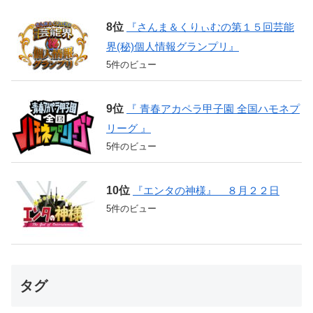
『さんま＆くりぃむの第１５回芸能
界(秘)個人情報グランプリ』
5件のビュー
『 青春アカペラ甲子園 全国ハモネプ
リーグ 』
5件のビュー
『エンタの神様』 ８月２２日
5件のビュー
タグ