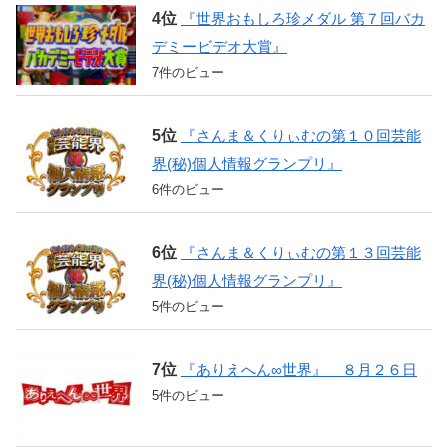
『世界おもしろ珍メダル 第７回バカ
デミービデオ大賞』
7件のビュー
『さんま＆くりぃむの第１０回芸能
界(秘)個人情報グランプリ』
6件のビュー
『さんま＆くりぃむの第１３回芸能
界(秘)個人情報グランプリ』
5件のビュー
『ありえへん∞世界』 ８月２６日
5件のビュー