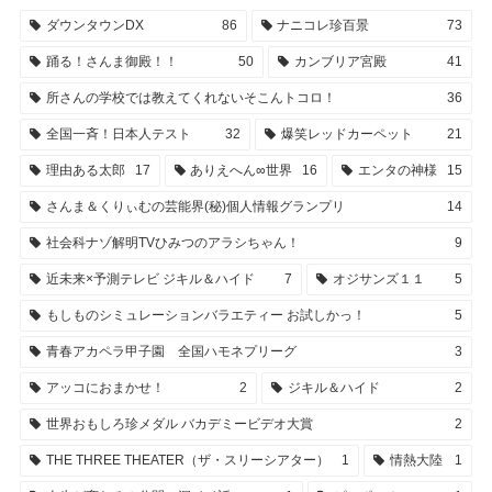
ダウンタウンDX
86
ナニコレ珍百景
73
踊る！さんま御殿！！
50
カンブリア宮殿
41
所さんの学校では教えてくれないそこんトコロ！
36
全国一斉！日本人テスト
32
爆笑レッドカーペット
21
理由ある太郎
17
ありえへん∞世界
16
エンタの神様
15
さんま＆くりぃむの芸能界(秘)個人情報グランプリ
14
社会科ナゾ解明TVひみつのアラシちゃん！
9
近未来×予測テレビ ジキル＆ハイド
7
オジサンズ１１
5
もしものシミュレーションバラエティー お試しかっ！
5
青春アカペラ甲子園 全国ハモネプリーグ
3
アッコにおまかせ！
2
ジキル＆ハイド
2
世界おもしろ珍メダル バカデミービデオ大賞
2
THE THREE THEATER（ザ・スリーシアター）
1
情熱大陸
1