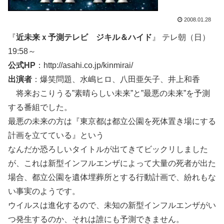
2008.01.28
『
近未来ｘ予測テレビ ジキル＆ハイド
』 テレ朝（日）
19:58～
公式HP
：http://asahi.co.jp/kinmirai/
出演者
：爆笑問題、水嶋ヒロ、八田亜矢子、井上和香
将来おこりうる”素晴らしい未来”と”最悪の未来”を予測
する番組でした。
最悪の未来の方は『東京都は都立公園を死体置き場にする
計画を立てている』という
なんだか恐ろしいタイトルが出てきてビックリしました
が、これは新型インフルエンザによって大量の死者が出た
場合、都立公園を遺体埋葬所とする行動計画で、紛れもな
い事実のようです。
ウイルスは進化するので、未知の新型インフルエンザがい
つ発生するのか、それは誰にも予測できません。