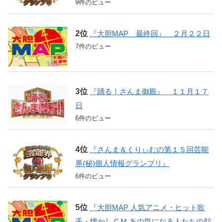
9件のビュー
『大胆MAP 最終回』 ２月２２日
7件のビュー
『踊る！さんま御殿』 １１月１７
日
6件のビュー
『さんま＆くりぃむの第１５回芸能
界(秘)個人情報グランプリ』
6件のビュー
『大胆MAP 人気アニメ・ヒット歌
手・懐かしＣＭ あの気になる人たちの顔