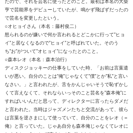
たので、それを芸名に使ったとのこと。最初は本名の大柴
亨で芸能界をデビューしていたが、鳴かず飛ばずだったの
で芸名を変更したという。
○オヒョイさん（本名：藤村俊二）
怒られるのが嫌いで何か言われるとどこかに行って”ヒョ
イ”と居なくなるので”ヒョイ”と呼ばれていた。そのう
ち”お”がついて”オヒョイ”になったとのこと。
○森本レオ（本名：森本治行）
ディスクジョッキーの仕事をしていた時、「お前は言葉遣
いが悪い。自分のことは”俺”じゃなくて”僕”とか”私”と言い
なさい。」と言われたが、舌をかんじゃいそうで恥ずかし
くて言えなくて、それならいっそのこと芸名を”森本俺”に
すればいいんだと思って、ディレクターに言ったらダメだ
と言われた。当時はジャズメンたちと交流があって、彼ら
は言葉を逆さまにして使っていて、自分のことをレオ（＝
俺）と言っていた。じゃあ自分も森本俺じゃなくてレオに