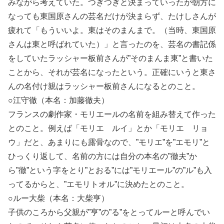
みながら考えていた。つぎつぎと決まっていったが朝方に
なっても東国原さんの芸名だけが決まらず、たけしさんが
疲れて「もういいよ。東はそのまんまで。（当時、東国原
さんは東と呼ばれていた）」と言ったのを、芸名の書記係
をしていたラッシャー板前さんが”そのまんま東”と書いた
ことから、それが芸名になったという。正確にいうと東さ
んの名付け親はラッシャー板前さんになるとのこと。
○江守徹（本名：加藤徹夫）
フランスの劇作家・モリエールの名前を組み替えて作った
とのこと。例えば「モリエ ルイ」とか「モリエ リョ
ウ」だと、あまりにも露骨なので、”モリエ”を”エモリ”と
ひっくり返して、名前の方には自分の本名の”徹夫”か
ら”徹”という字をとり”とおる”には”モリエール”の”ル”も入
ってるからと、”エモリトオル”に決めたとのこと。
○ルー大柴（本名：大柴亨）
子供のころから父親が”亨”の”る”をとってルーと呼んでい