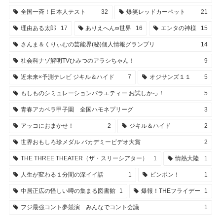
全国一斉！日本人テスト
32
爆笑レッドカーペット
21
理由ある太郎
17
ありえへん∞世界
16
エンタの神様
15
さんま＆くりぃむの芸能界(秘)個人情報グランプリ
14
社会科ナゾ解明TVひみつのアラシちゃん！
9
近未来×予測テレビ ジキル＆ハイド
7
オジサンズ１１
5
もしものシミュレーションバラエティー お試しかっ！
5
青春アカペラ甲子園 全国ハモネプリーグ
3
アッコにおまかせ！
2
ジキル＆ハイド
2
世界おもしろ珍メダル バカデミービデオ大賞
2
THE THREE THEATER（ザ・スリーシアター）
1
情熱大陸
1
人生が変わる１分間の深イイ話
1
ピンポン！
1
中居正広の怪しい噂の集まる図書館
1
爆報！THEフライデー
1
フジ最強コント夢競演 みんなでコント会議
1