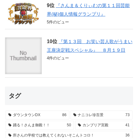
『さんま＆くりぃむの第１１回芸能
界(秘)個人情報グランプリ』
5件のビュー
『第１３回 お笑い芸人歌がうまい
王座決定戦スペシャル』 ８月１９日
4件のビュー
タグ
ダウンタウンDX
86
ナニコレ珍百景
73
踊る！さんま御殿！！
50
カンブリア宮殿
41
所さんの学校では教えてくれないそこんトコロ！
36