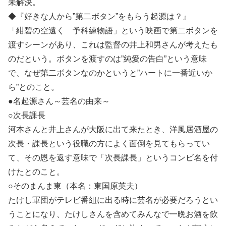
未解決。
◆『好きな人から”第二ボタン”をもらう起源は？』
「紺碧の空遠く 予科練物語」という映画で第二ボタンを
渡すシーンがあり、これは監督の井上和男さんが考えたも
のだという。ボタンを渡すのは”純愛の告白”という意味
で、なぜ第二ボタンなのかというと”ハートに一番近いか
ら”とのこと。
●名起源さん～芸名の由来～
○次長課長
河本さんと井上さんが大阪に出て来たとき、洋風居酒屋の
次長・課長という役職の方によく面倒を見てもらってい
て、その恩を返す意味で「次長課長」というコンビ名を付
けたとのこと。
○そのまんま東（本名：東国原英夫）
たけし軍団がテレビ番組に出る時に芸名が必要だろうとい
うことになり、たけしさんを含めてみんなで一晩お酒を飲