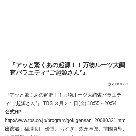
『アッと驚くあの起源！！万物ルーツ大調
査バラエティ“ご起源さん”』
2008.03.22
『アッと驚くあの起源！！万物ルーツ大調査バラエテ
ィ“ご起源さん”』 TBS ３月２１日(金) 18:55～20:54
公式HP
：
http://www.tbs.co.jp/program/gokigensan_20080321.html
出演者
：福澤 朗、優香、おすぎ、森永卓郎、前園真聖、