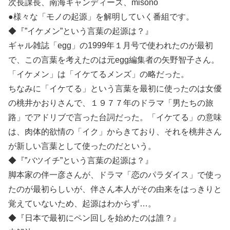
次長課長、南海キャンディーズ、misono
●様々な「モノの起源」を解明していく番組です。
◆『”イケメン”という言葉の起源は？』
ギャル雑誌「egg」の1999年１月号で使われたのが最初
で、この言葉を考えたのは元egg編集者の矢野智子さん。
「イケメン」は「イケてるメンズ」の略だった。
ちなみに「イケてる」という言葉を最初に使ったのは女優
の桃井かおりさんで、１９７７年のドラマ「男たちの旅
路」でアドリブで言った台詞だった。「イケてる」の意味
は、肉体的欲情の「イク」からきており、それを桃井さん
が新しい言葉として使ったのだという。
◆『”バツイチ”という言葉の起源は？』
脚本家の伴一彦さんが、ドラマ「恋のパラダイス」で使っ
たのが最初らしいが、伴さん本人がその由来をはっきりと
覚えていないため、起源はわからず…。
◆『日本で最初にペン回しを始めたのは誰？』