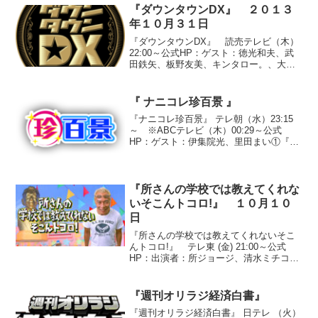
がらスカシカシ...
『ダウンタウンDX』 ２０１３
年１０月３１日
『ダウンタウンDX』 読売テレビ（木）
22:00～公式HP：ゲスト：徳光和夫、武
田鉄矢、板野友美、キンタロー。、大沢
あかね、パンサー、BoA、笑福亭笑瓶、
深沢敦、新川優愛●『見たい！見せたい！
スターのDX』○『板野友美の人生初！ハ
『 ナニコレ珍百景 』
ワイにAK...
『ナニコレ珍百景』 テレ朝（水）23:15
～ ※ABCテレビ（木）00:29～公式
HP：ゲスト：伊集院光、里田まい①『マ
マチャリのレース』静岡県小山町F1が行
われるサーキット場（富士スピードウェ
イ）で開催されるママチャリによるグラ
ンプリ。昨...
『所さんの学校では教えてくれな
いそこんトコロ!』 １０月１０
日
『所さんの学校では教えてくれないそこ
んトコロ!』 テレ東 (金) 21:00～公式
HP：出演者：所ジョージ、清水ミチコ、
東貴博、湯浅卓、中山エミリ、大橋未歩
（テレビ東京アナウンサー）●抜き打ちテ
スト『イルカはどうやって眠るの？』○答
『週刊オリラジ経済白書』
え イル...
『週刊オリラジ経済白書』 日テレ （火）