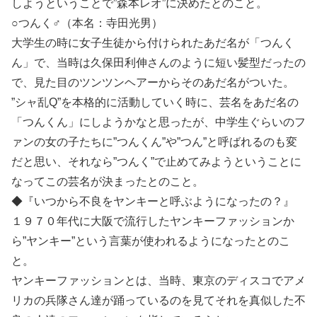
しようということで”森本レオ”に決めたとのこと。
○つんく♂（本名：寺田光男）
大学生の時に女子生徒から付けられたあだ名が「つんく
ん」で、当時は久保田利伸さんのように短い髪型だったの
で、見た目のツンツンヘアーからそのあだ名がついた。
”シャ乱Q”を本格的に活動していく時に、芸名をあだ名の
「つんくん」にしようかなと思ったが、中学生ぐらいのフ
ァンの女の子たちに”つんくん”や”つん”と呼ばれるのも変
だと思い、それなら”つんく”で止めてみようということに
なってこの芸名が決まったとのこと。
◆『いつから不良をヤンキーと呼ぶようになったの？』
１９７０年代に大阪で流行したヤンキーファッションか
ら”ヤンキー”という言葉が使われるようになったとのこ
と。
ヤンキーファッションとは、当時、東京のディスコでアメ
リカの兵隊さん達が踊っているのを見てそれを真似した不