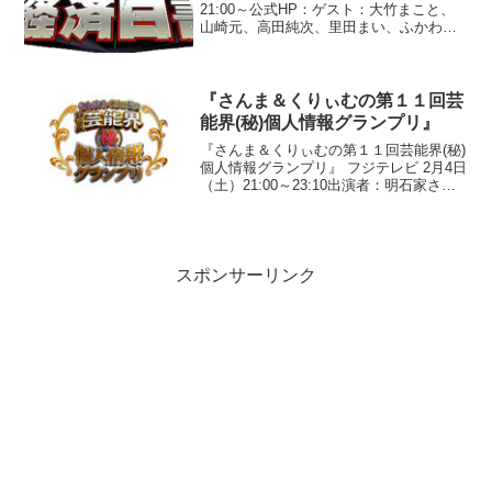
21:00～公式HP：ゲスト：大竹まこと、
山崎元、高田純次、里田まい、ふかわり
ょう、斉藤慶子●『実録！１か月間必死に
働けば１００万円貯められるのか？
２』今回挑戦するのは、若手芸人コン
ビ”ビックスモー...
『さんま＆くりぃむの第１１回芸
能界(秘)個人情報グランプリ』
『さんま＆くりぃむの第１１回芸能界(秘)
個人情報グランプリ』 フジテレビ 2月4日
（土）21:00～23:10出演者：明石家さん
ま、くりぃむしちゅー、高島彩、野口五
郎、野村将希、布施博、蛭子能収、村上
ショージ、風見しんご、神保悟志、松木
安太...
スポンサーリンク