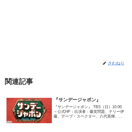
さむねり
関連記事
『サンデージャポン』
『サンデージャポン』 TBS（日）10:00
～公式HP：出演者：爆笑問題、テリー伊
藤、デーブ・スペクター、八代英輝、高
橋ジョージ、へリョン、西川史子、中川
翔子、他 とりあえず火曜日は、本田医
師の「音を立てずに生試食」会見を見な