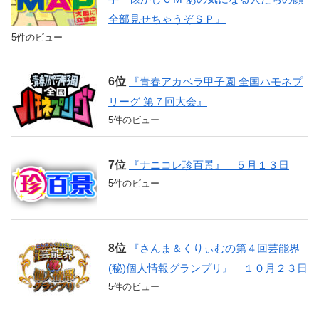
全部見せちゃうぞＳＰ』
5件のビュー
『青春アカペラ甲子園 全国ハモネプ
リーグ 第７回大会』
5件のビュー
『ナニコレ珍百景』 ５月１３日
5件のビュー
『さんま＆くりぃむの第４回芸能界
(秘)個人情報グランプリ』 １０月２３日
5件のビュー