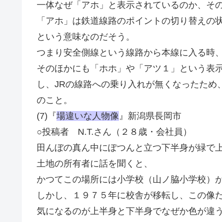
一体なぜ「アホ」と表示されているのか、そ
「アホ」は鉄道線路のポイントの切り替えの
という意味なのだそう。
つまり安全側線という線路から本線に入る時
そのほかにも「ホホ」や「アツ１」という表
し、JRの線路への乗り入れが無くなったため
のこと。
(7)『
場違いな人物像
』新潟県長岡市
○投稿者 N.T.さん（２８歳・会社員）
田んぼの真ん中にぽつんと立つ下半身が緑で
土地の所有者に話を聞くと、
かつてこの場所には小学校（山ノ脇小学校）
しかし、１９７５年に校舎が移転し、この像
気になるのが上半身と下半身でなぜか色が違