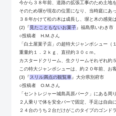
今から３８年前、道路の拡張工事のため土地
そのため塀が現在の位置になり、当時庭にあ
３８年かけて松の木は成長し、塀と木の感覚
(2)『
見たこともないお菓子
』福島県いわき市
○投稿者 H.M.さん
「白土屋菓子店」の超特大ジャンボシュー（
重量約１．２ｋｇ、直径約３０ｃｍ。
カスタードクリーム、生クリームそれぞれ約
この特大ジャンボシューは、約２０年前、お
(3)『
スリル満点の観覧車
』大分県別府市
○投稿者 O.M.さん
「セントレジャー城島高原パーク」にある周
２人乗りで体を安全バーで固定、手足は自由
２４台のうち２台だけがこのタイプのゴンド