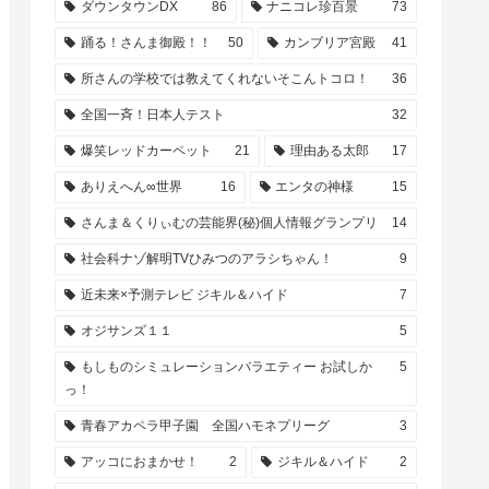
ダウンタウンDX
86
ナニコレ珍百景
73
踊る！さんま御殿！！
50
カンブリア宮殿
41
所さんの学校では教えてくれないそこんトコロ！
36
全国一斉！日本人テスト
32
爆笑レッドカーペット
21
理由ある太郎
17
ありえへん∞世界
16
エンタの神様
15
さんま＆くりぃむの芸能界(秘)個人情報グランプリ
14
社会科ナゾ解明TVひみつのアラシちゃん！
9
近未来×予測テレビ ジキル＆ハイド
7
オジサンズ１１
5
もしものシミュレーションバラエティー お試しか
5
っ！
青春アカペラ甲子園 全国ハモネプリーグ
3
アッコにおまかせ！
2
ジキル＆ハイド
2