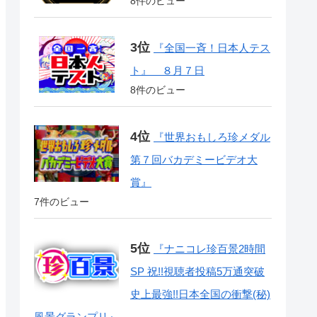
8件のビュー
『全国一斉！日本人テス
ト』 ８月７日
8件のビュー
『世界おもしろ珍メダル
第７回バカデミービデオ大
賞』
7件のビュー
『ナニコレ珍百景2時間
SP 祝!!視聴者投稿5万通突破
史上最強!!日本全国の衝撃(秘)
風景グランプリ』