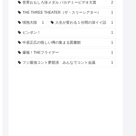
世界おもしろ珍メダル バカデミービデオ大賞
2
THE THREE THEATER（ザ・スリーシアター）
1
情熱大陸
1
人生が変わる１分間の深イイ話
1
ピンポン！
1
中居正広の怪しい噂の集まる図書館
1
爆報！THEフライデー
1
フジ最強コント夢競演 みんなでコント会議
1