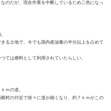
うなのだが、現在作業を中断しているため二色になっ
池。
できる土地で、今でも国内産油量の半分以上を占めて
かつては燃料として利用されていたらしい。
。
０ｋｍの道。
西郷村の付近で徐々に道が細くなり、約７ｋｍがこの