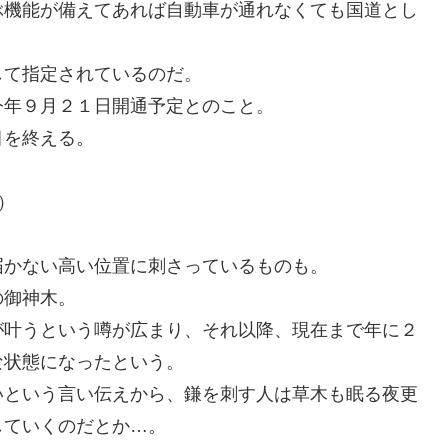
ぶ機能が備えてあれば自動車が通れなくても国道とし
して指定されているのだ。
今年９月２１日開通予定とのこと。
目を終える。
）
届かない高い位置に刺さっているものも。
の御神木。
が叶うという噂が広まり、それ以降、現在まで年に２
な状態になったという。
いという言い伝えから、鎌を刺す人は草木も眠る夜更
していくのだとか…。