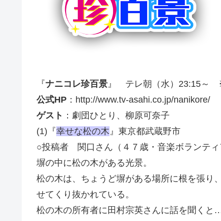
『
ナニコレ珍百景
』 テレ朝（水）23:15～ 
公式HP
：http://www.tv-asahi.co.jp/nanikore/
ゲスト
：劇団ひとり、柳原可奈子
(1)『
幸せな松の木
』東京都武蔵野市
○投稿者 関口さん（４７歳・音楽ボランティ
塀の中に松の木がある光景。
松の木は、ちょうど塀がある場所に根を張り
せてくり抜かれている。
松の木の所有者に田村宗英さんに話を聞くと