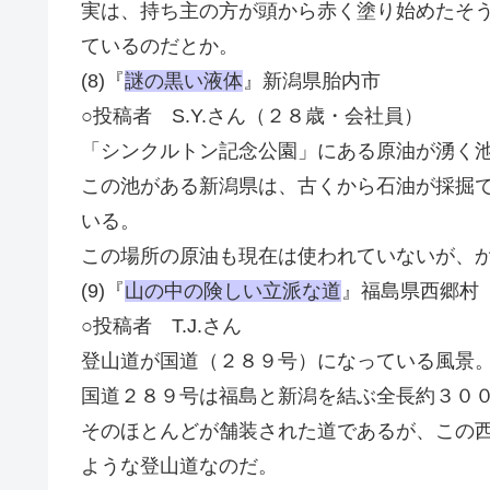
実は、持ち主の方が頭から赤く塗り始めたそ
ているのだとか。
(8)『
謎の黒い液体
』新潟県胎内市
○投稿者 S.Y.さん（２８歳・会社員）
「シンクルトン記念公園」にある原油が湧く
この池がある新潟県は、古くから石油が採掘
いる。
この場所の原油も現在は使われていないが、
(9)『
山の中の険しい立派な道
』福島県西郷村
○投稿者 T.J.さん
登山道が国道（２８９号）になっている風景
国道２８９号は福島と新潟を結ぶ全長約３０
そのほとんどが舗装された道であるが、この
ような登山道なのだ。