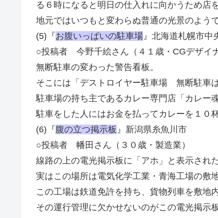
る６時になると明日の仕入れに向かうため店
地元ではいつもと変わらぬ普通の光景のよう
(5)『
お腹いっぱいの駐車場
』北海道札幌市中
○投稿者 今野千絵さん（４１歳・CGデザイ
無断駐車の変わった警告看板。
そこには「デストロイヤー駐車場 無断駐車
駐車場の持ち主であるカレー専門店「カレー
駐車をした人にはお金を払ってカレーを１０
(6)『
腹の立つ掲示板
』新潟県糸魚川市
○投稿者 幡田さん（３０歳・製造業）
線路の上の電光掲示板に「アホ」と表示され
実はこの場所は電気化学工業・青海工場の敷
この工場は鉄道免許を持ち、貨物列車を敷地
その運行管理に欠かせないのがこの電光掲示