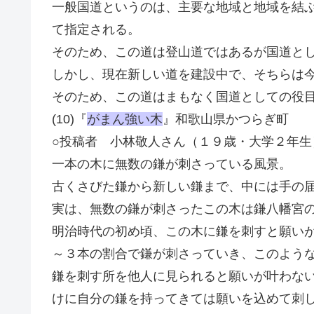
一般国道というのは、主要な地域と地域を結
て指定される。
そのため、この道は登山道ではあるが国道と
しかし、現在新しい道を建設中で、そちらは
そのため、この道はまもなく国道としての役
(10)『
がまん強い木
』和歌山県かつらぎ町
○投稿者 小林敬人さん（１９歳・大学２年生
一本の木に無数の鎌が刺さっている風景。
古くさびた鎌から新しい鎌まで、中には手の
実は、無数の鎌が刺さったこの木は鎌八幡宮
明治時代の初め頃、この木に鎌を刺すと願い
～３本の割合で鎌が刺さっていき、このよう
鎌を刺す所を他人に見られると願いが叶わな
けに自分の鎌を持ってきては願いを込めて刺