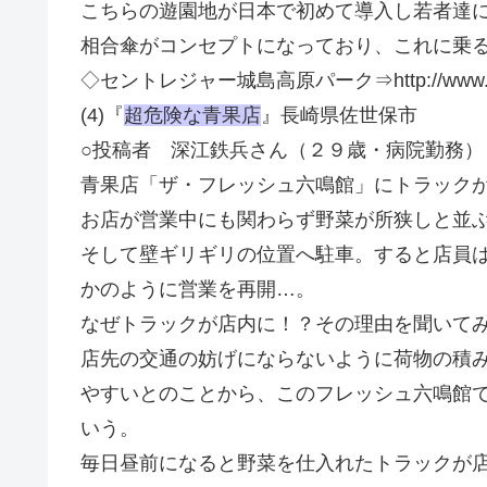
こちらの遊園地が日本で初めて導入し若者達
相合傘がコンセプトになっており、これに乗
◇セントレジャー城島高原パーク⇒http://www.kijim
(4)『
超危険な青果店
』長崎県佐世保市
○投稿者 深江鉄兵さん（２９歳・病院勤務）
青果店「ザ・フレッシュ六鳴館」にトラック
お店が営業中にも関わらず野菜が所狭しと並
そして壁ギリギリの位置へ駐車。すると店員
かのように営業を再開…。
なぜトラックが店内に！？その理由を聞いて
店先の交通の妨げにならないように荷物の積
やすいとのことから、このフレッシュ六鳴館
いう。
毎日昼前になると野菜を仕入れたトラックが