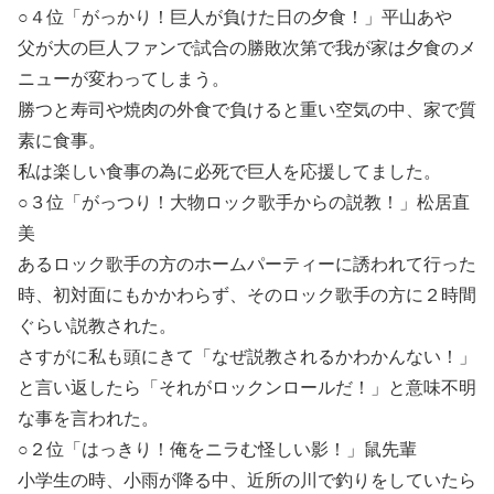
○４位「がっかり！巨人が負けた日の夕食！」平山あや
父が大の巨人ファンで試合の勝敗次第で我が家は夕食のメ
ニューが変わってしまう。
勝つと寿司や焼肉の外食で負けると重い空気の中、家で質
素に食事。
私は楽しい食事の為に必死で巨人を応援してました。
○３位「がっつり！大物ロック歌手からの説教！」松居直
美
あるロック歌手の方のホームパーティーに誘われて行った
時、初対面にもかかわらず、そのロック歌手の方に２時間
ぐらい説教された。
さすがに私も頭にきて「なぜ説教されるかわかんない！」
と言い返したら「それがロックンロールだ！」と意味不明
な事を言われた。
○２位「はっきり！俺をニラむ怪しい影！」鼠先輩
小学生の時、小雨が降る中、近所の川で釣りをしていたら