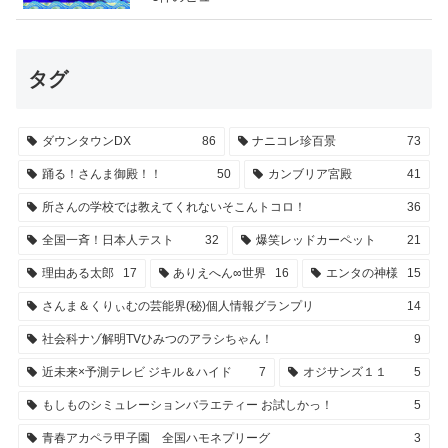
タグ
ダウンタウンDX
86
ナニコレ珍百景
73
踊る！さんま御殿！！
50
カンブリア宮殿
41
所さんの学校では教えてくれないそこんトコロ！
36
全国一斉！日本人テスト
32
爆笑レッドカーペット
21
理由ある太郎
17
ありえへん∞世界
16
エンタの神様
15
さんま＆くりぃむの芸能界(秘)個人情報グランプリ
14
社会科ナゾ解明TVひみつのアラシちゃん！
9
近未来×予測テレビ ジキル＆ハイド
7
オジサンズ１１
5
もしものシミュレーションバラエティー お試しかっ！
5
青春アカペラ甲子園 全国ハモネプリーグ
3