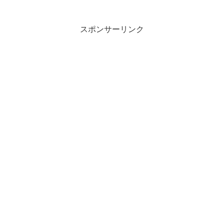
圭、SUPER☆GiRLS（志村理佳、荒井玲
良、前島亜美）●『見たい！見せたい！ス
ターの...
スポンサーリンク