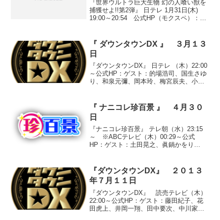
『世界ウルトラ巨大生物 幻の人喰い獣を
捕獲せよ!!第2弾』 日テレ 1月31日(木)
19:00～20:54 公式HP（モクスペ）：出
演者：堺正章、永井大、にしおかすみ
こ、スザンヌ、ボビー・オロゴン、實吉
達郎（動物研究家） 『恐怖の人喰
『 ダウンタウンDX 』 ３月１３
い・...
日
『ダウンタウンDX』 日テレ （木）22:00
～公式HP：ゲスト：的場浩司、国生さゆ
り、和泉元彌、岡本玲、梅宮辰夫、小島
よしお、山本モナ、渡辺美奈代、光浦靖
子、土田晃之●『数字で見る！芸能界』○
的場浩司の”２１”「持っている浜崎あゆみ
『 ナニコレ珍百景 』 ４月３０
のCD...
日
『ナニコレ珍百景』 テレ朝（水）23:15
～ ※ABCテレビ（木）00:29～公式
HP：ゲスト：土田晃之、眞鍋かをり
①『食べられた住所』埼玉県所沢市○投稿
者 松本さん（３７歳・運送業）「宮本
町二丁目」の住所が書かれたプレートを
『ダウンタウンDX』 ２０１３
幹の中に包み込...
年７月１１日
『ダウンタウンDX』 読売テレビ（木）
22:00～公式HP：ゲスト：藤田紀子、花
田虎上、井岡一翔、田中要次、中川家、
マキタスポーツ、友近、西山茉希、保田