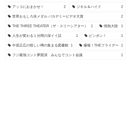
アッコにおまかせ！
2
ジキル＆ハイド
2
世界おもしろ珍メダル バカデミービデオ大賞
2
THE THREE THEATER（ザ・スリーシアター）
1
情熱大陸
1
人生が変わる１分間の深イイ話
1
ピンポン！
1
中居正広の怪しい噂の集まる図書館
1
爆報！THEフライデー
1
フジ最強コント夢競演 みんなでコント会議
1