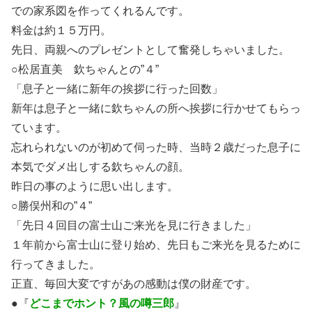
での家系図を作ってくれるんです。
料金は約１５万円。
先日、両親へのプレゼントとして奮発しちゃいました。
○松居直美 欽ちゃんとの”４”
「息子と一緒に新年の挨拶に行った回数」
新年は息子と一緒に欽ちゃんの所へ挨拶に行かせてもらっ
ています。
忘れられないのが初めて伺った時、当時２歳だった息子に
本気でダメ出しする欽ちゃんの顔。
昨日の事のように思い出します。
○勝俣州和の”４”
「先日４回目の富士山ご来光を見に行きました」
１年前から富士山に登り始め、先日もご来光を見るために
行ってきました。
正直、毎回大変ですがあの感動は僕の財産です。
●『
どこまでホント？風の噂三郎
』