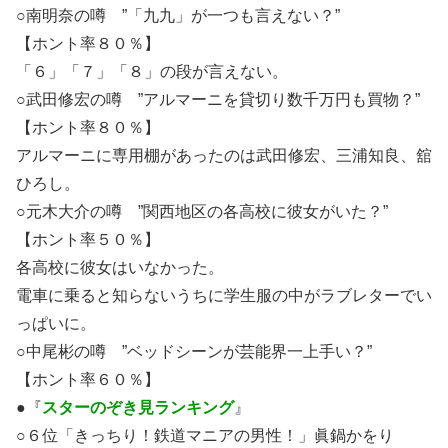
○南明奈の噂 ”「九九」が一つも言えない？”
【ホント率８０％】
「６」「７」「８」の段が言えない。
○武田修宏の噂 ”アルマーニを貸切り数千万円も買物？”
【ホント率８０％】
アルマーニに専用棚があったのは武田修宏、三浦知良、舘
ひろし。
○元木大介の噂 ”関西地区の各高校に彼女がいた？”
【ホント率５０％】
各高校に彼女はいなかった。
電車に乗ると知らないうちに学生服の中がラブレターでい
っぱいに。
○中尾彬の噂 ”ベッドシーンが芸能界一上手い？”
【ホント率６０％】
●『
スターのぞき見ランキング
』
○６位「きっちり！鉄道マニアの男性！」眞鍋かをり