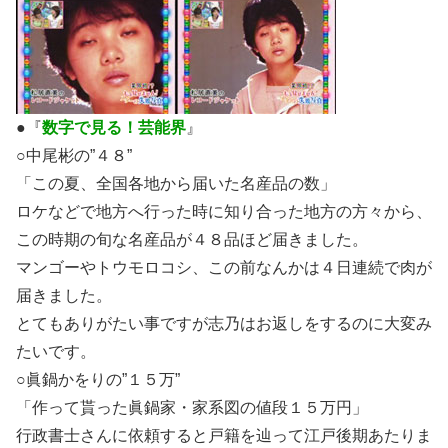
●『
数字で見る！芸能界
』
○中尾彬の”４８”
「この夏、全国各地から届いた名産品の数」
ロケなどで地方へ行った時に知り合った地方の方々から、
この時期の旬な名産品が４８品ほど届きました。
マンゴーやトウモロコシ、この前なんかは４日連続で肉が
届きました。
とてもありがたい事ですが志乃はお返しをするのに大変み
たいです。
○眞鍋かをりの”１５万”
「作って貰った眞鍋家・家系図の値段１５万円」
行政書士さんに依頼すると戸籍を辿って江戸後期あたりま