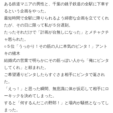
ある鉄道マニアの男性と、千葉の銚子鉄道の全駅に下車す
るという企画をやった。
最短時間で全駅に降りられるよう綿密な企画を立ててくれ
たが、その日に限って私が５分遅刻。
たったそれだけで「計画が台無しになった」とメチャクチ
ャ怒られた。
○５位「うっかり！その筋の人に本気のビンタ！」アント
キの猪木
結婚式の営業で明らかにその筋っぽい人から「俺にビンタ
してくれ」と頼まれた。
ご希望通りビンタしたらすぐさま相手にビンタで返され
た。
「えっ！」と思った瞬間、無意識に体が反応して相手にロ
ーキックを決めてしまった。
すると「何するんだこの野郎！」と場内が騒然となってし
まった。