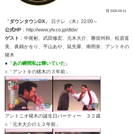
2008.08.01
『
ダウンタウンDX
』 日テレ （木）22:00～
公式HP
：http://www.ytv.co.jp/dtdx/
ゲスト
：中尾彬、武田修宏、元木大介、勝俣州和、松居直
美、眞鍋かをり、平山あや、鼠先輩、南明奈、アントキの
猪木
●『
あの瞬間私は輝いていた
』
○「アントキの猪木の３年前」
アントニオ猪木の誕生日パーティー ３２歳
○「元木大介の１２年前」