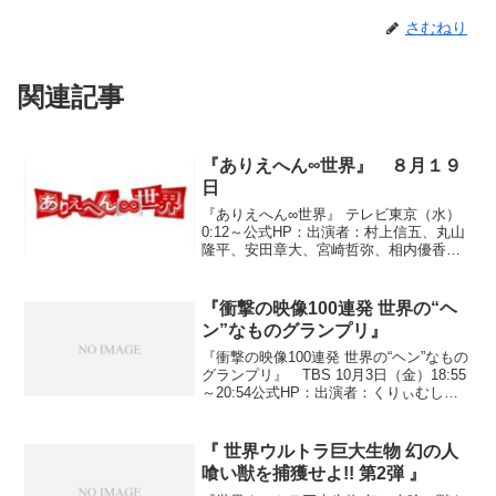
さむねり
関連記事
『ありえへん∞世界』 ８月１９
日
『ありえへん∞世界』 テレビ東京（水）
0:12～公式HP：出演者：村上信五、丸山
隆平、安田章大、宮崎哲弥、相内優香
（テレビ東京アナウンサー）◆「ありえ
へん名作映画（裏）鑑賞会」●『霊が映っ
てしまったホラー映画』○「陰陽師 妖魔
『衝撃の映像100連発 世界の“ヘ
討伐姫」女陰陽...
ン”なものグランプリ』
『衝撃の映像100連発 世界の“ヘン”なもの
グランプリ』 TBS 10月3日（金）18:55
～20:54公式HP：出演者：くりぃむしち
ゅー、枡田絵理奈（TBSアナウンサ
ー）、細川茂樹、はるな愛、優木まお
み、菊川怜、高田延彦、鳥居みゆき、ビ
『 世界ウルトラ巨大生物 幻の人
ビ...
喰い獣を捕獲せよ!! 第2弾 』