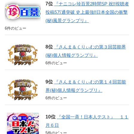
『ナニコレ珍百景2時間SP 祝!!視聴者
投稿5万通突破 史上最強!!日本全国の衝撃
(秘)風景グランプリ』
6件のビュー
『さんま＆くりぃむの第３回芸能界
(秘)個人情報グランプリ』
6件のビュー
『さんま＆くりぃむの第１４回芸能
界(秘)個人情報グランプリ』
6件のビュー
『全国一斉！日本人テスト』 １１
月６日
5件のビュー