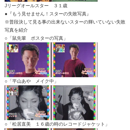
Jリーグオールスター ３１歳
●『もう見せません！スターの失敗写真』
※普段決して見る事の出来ないスターの輝いていない失敗
写真を紹介
○「鼠先輩 ポスターの写真」
○「平山あや メイク中」
○「松居直美 １６歳の時のレコードジャケット」