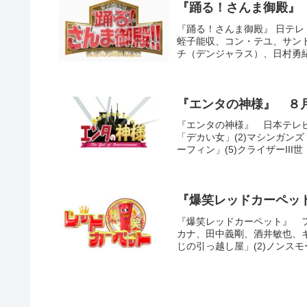
『踊る！さんま御殿』
『踊る！さんま御殿』 日テレ
蛭子能収、コン・テユ、サン
チ（デンジャラス）、日村勇紀
『エンタの神様』 ８
『エンタの神様』 日本テレビ (
「デカい女」(2)マシンガンズ
ーフィン」(5)クライザーIII世「
『爆笑レッドカーペッ
『爆笑レッドカーペット』 フ
カナ、田中義剛、酒井敏也、ギ
じの引っ越し屋」(2)ノンスモーキ