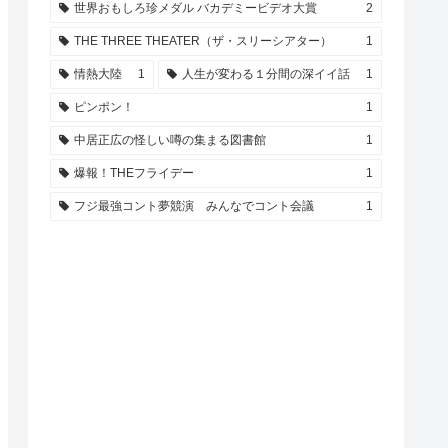
世界おもしろ珍メダル バカデミービデオ大賞
2
THE THREE THEATER（ザ・スリーシアター）
1
情熱大陸
1
人生が変わる１分間の深イイ話
1
ピンポン！
1
中居正広の怪しい噂の集まる図書館
1
爆報！THEフライデー
1
フジ最強コント夢競演 みんなでコント会議
1