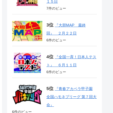
１５日
7件のビュー
『大胆MAP 最終
回』 ２月２２日
6件のビュー
『全国一斉！日本人テス
ト』 ６月１１日
6件のビュー
『青春アカペラ甲子園
全国ハモネプリーグ 第７回大
会』
6件のビュー