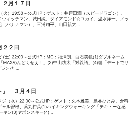
 ２月１７日
（火）19:58～公式HP：ゲスト：井戸田潤（スピードワゴン）、
ドウィッチマン、城田純、ダイアモンド☆ユカイ、温水洋一、ノッ
（バナナマン）、三浦翔平、山田親太...
月２２日
土) 22:00～公式HP：MC：福澤朗、白石美帆(1)ダブルネーム
「MAXめんどくせぇ！」(3)中山功太「対義語」(4)響「デートでサ
ぶった...
ト』 ３月４日
ジ（水）22:00～公式HP：ゲスト：久本雅美、島谷ひとみ、倉科
ャル曽根、薬丸裕英(1)ハイキングウォーキング「テキトーな感
ン(3)ヤポンスキー(4)...