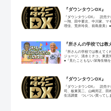
『ダウンタウンDX』
『ダウンタウンDX』 読売テ
一翔、田中要次、中川家、マキ
理佳、荒井玲良、前島亜美）●
『所さんの学校では教
『所さんの学校では教えてくれな
ジョージ、清水ミチコ、東貴
●『見たこともない深海生物を
『ダウンタウンDX』
『ダウンタウンDX』 読売テ
司、板東英二、山崎邦正、田
生活調査 ついつい買ってしま