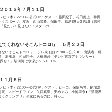
 ２０１３年７月１１日
レビ（木）22:00～公式HP：ゲスト：藤田紀子、花田虎上、井岡
タスポーツ、友近、西山茉希、保田圭、SUPER☆GiRLS（志村
『見たい！見せたい！スターの...
えてくれないそこんトコロ!』 ５月２２日
いそこんトコロ!』 テレ東 (金) 21:00～公式HP：出演者：所
博、湯浅卓、相田翔子、大橋未歩（テレビ東京アナウンサー）
探せ！』駿河湾は水深が２５００ｍ...
 １１月６日
レビ（木）22:00～公式HP：ゲスト：ピーコ、保阪尚希、的場浩
村亮、スピードワゴン、矢口真里、安めぐみ、小池里奈●『芸能界
うグランプリ』※家にあるのに、持っ...