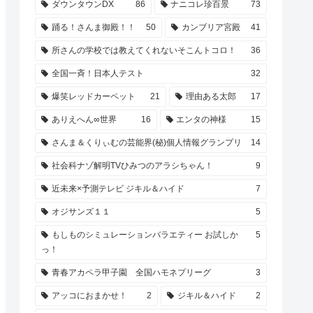
ダウンタウンDX
86
ナニコレ珍百景
73
踊る！さんま御殿！！
50
カンブリア宮殿
41
所さんの学校では教えてくれないそこんトコロ！
36
全国一斉！日本人テスト
32
爆笑レッドカーペット
21
理由ある太郎
17
ありえへん∞世界
16
エンタの神様
15
さんま＆くりぃむの芸能界(秘)個人情報グランプリ
14
社会科ナゾ解明TVひみつのアラシちゃん！
9
近未来×予測テレビ ジキル＆ハイド
7
オジサンズ１１
5
もしものシミュレーションバラエティー お試しか
5
っ！
青春アカペラ甲子園 全国ハモネプリーグ
3
アッコにおまかせ！
2
ジキル＆ハイド
2