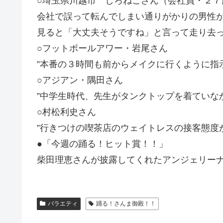
○埼玉県川越市 しろねこさん（会社員・２７
会社で誤って転んでしまい通りがかりの男性
見ると「大丈夫そうですね」と言って走り去
○フットボールアワー・岩尾さん
”本番の３時間も前からメイクに行くように指
○アジアン・隅田さん
”中学生時代、先生がタンクトップを着ていな
○村松利史さん
”行きつけの喫茶店のウェイトレスの接客態度
●「今週の踊る！ヒット賞！！」
柴田理恵さんが披露してくれたアンジェリー
バラエティ
踊る！さんま御殿！！