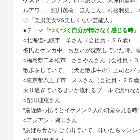
ゲスト
：アジアン、臼田あさ美、久保田磨希
ルアワー、細川茂樹、ほんこん、村松利史、
◇「美男美女VS美しくない芸能人」
●テーマ『
つくづく自分が情けなく感じる時
』
○北海道札幌市 羊さん（会社員・２６歳）
彼氏とケンカ中、お互いが沈黙していた時、
○福島県二本松市 ささやんさん（会社員・３
散歩をしていて、（犬と散歩中の）上司とバ
○東京都八王子市 ススさん（会社員・２５歳
太り過ぎているせいか流れるプールで流れな
○柴田理恵さん
”最近酔っ払うとイケメン２人の幻覚を見る時”
○アジアン・隅田さん
”あばら骨がすごく出ていて、叩いたらマンシ