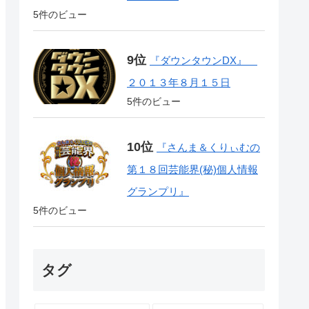
5件のビュー
『ダウンタウンDX』
２０１３年８月１５日
5件のビュー
『さんま＆くりぃむの
第１８回芸能界(秘)個人情報
グランプリ』
5件のビュー
タグ