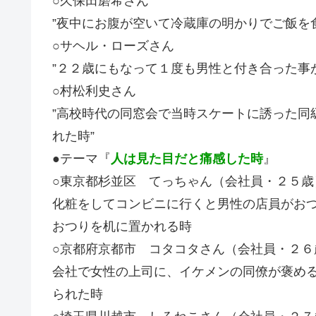
○久保田磨希さん
”夜中にお腹が空いて冷蔵庫の明かりでご飯を
○サヘル・ローズさん
”２２歳にもなって１度も男性と付き合った事
○村松利史さん
”高校時代の同窓会で当時スケートに誘った同
れた時”
●テーマ『
人は見た目だと痛感した時
』
○東京都杉並区 てっちゃん（会社員・２５歳
化粧をしてコンビニに行くと男性の店員がお
おつりを机に置かれる時
○京都府京都市 コタコタさん（会社員・２６
会社で女性の上司に、イケメンの同僚が褒め
られた時