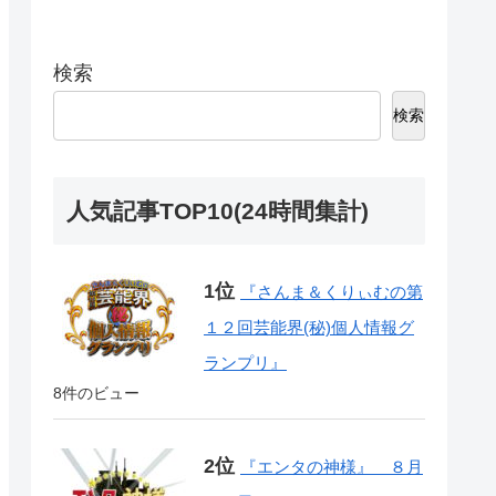
検索
検索
人気記事TOP10(24時間集計)
『さんま＆くりぃむの第
１２回芸能界(秘)個人情報グ
ランプリ』
8件のビュー
『エンタの神様』 ８月