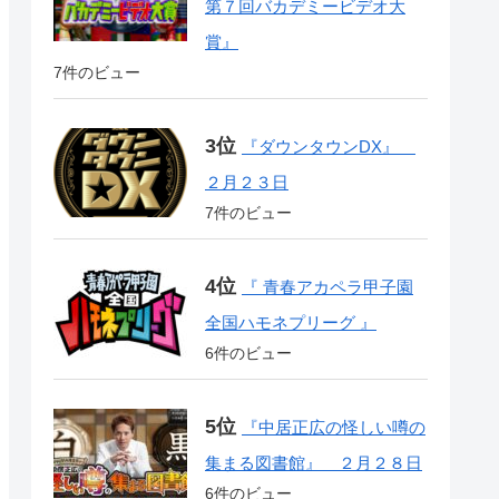
第７回バカデミービデオ大
賞』
7件のビュー
『ダウンタウンDX』
２月２３日
7件のビュー
『 青春アカペラ甲子園
全国ハモネプリーグ 』
6件のビュー
『中居正広の怪しい噂の
集まる図書館』 ２月２８日
6件のビュー