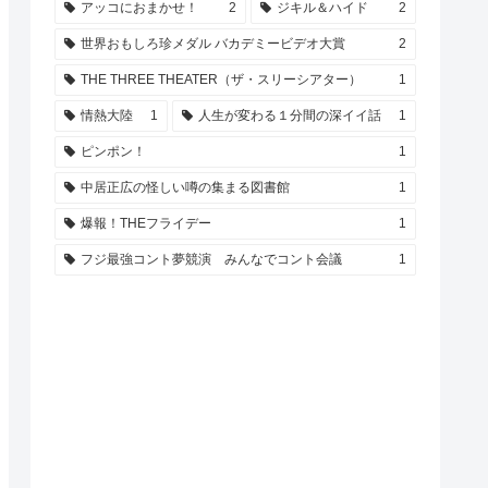
アッコにおまかせ！
2
ジキル＆ハイド
2
世界おもしろ珍メダル バカデミービデオ大賞
2
THE THREE THEATER（ザ・スリーシアター）
1
情熱大陸
1
人生が変わる１分間の深イイ話
1
ピンポン！
1
中居正広の怪しい噂の集まる図書館
1
爆報！THEフライデー
1
フジ最強コント夢競演 みんなでコント会議
1