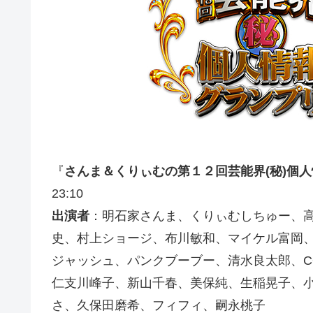
『
さんま＆くりぃむの第１２回芸能界(秘)個
23:10
出演者
：明石家さんま、くりぃむしちゅー、
史、村上ショージ、布川敏和、マイケル富岡
ジャッシュ、パンクブーブー、清水良太郎、C
仁支川峰子、新山千春、美保純、生稲晃子、
さ、久保田磨希、フィフィ、嗣永桃子