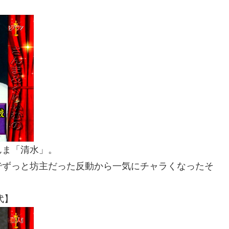
】
んま「清水」。
でずっと坊主だった反動から一気にチャラくなったそ
代】