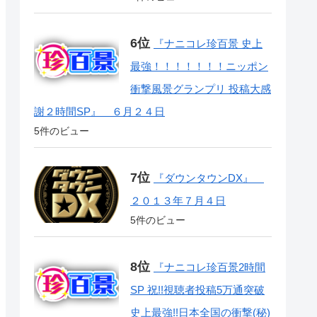
『ナニコレ珍百景 史上
最強！！！！！！！ニッポン
衝撃風景グランプリ 投稿大感
謝２時間SP』 ６月２４日
5件のビュー
『ダウンタウンDX』
２０１３年７月４日
5件のビュー
『ナニコレ珍百景2時間
SP 祝!!視聴者投稿5万通突破
史上最強!!日本全国の衝撃(秘)