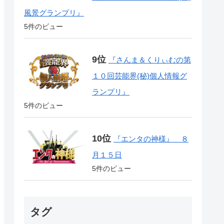
風景グランプリ』
5件のビュー
『さんま＆くりぃむの第
１０回芸能界(秘)個人情報グ
ランプリ』
5件のビュー
『エンタの神様』 ８
月１５日
5件のビュー
タグ