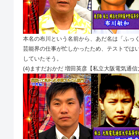
本名の布川という名前から、あだ名は「ふっ
芸能界の仕事が忙しかったため、テストでは
していたそう。
(4)ますだおかだ 増田英彦【私立大阪電気通