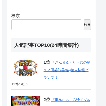
検索
検索
人気記事TOP10(24時間集計)
『さんま＆くりぃむの第
１２回芸能界(秘)個人情報グ
ランプリ』
11件のビュー
『世界おもしろ珍メダル