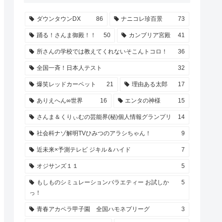
ダウンタウンDX
86
ナニコレ珍百景
73
踊る！さんま御殿！！
50
カンブリア宮殿
41
所さんの学校では教えてくれないそこんトコロ！
36
全国一斉！日本人テスト
32
爆笑レッドカーペット
21
理由ある太郎
17
ありえへん∞世界
16
エンタの神様
15
さんま＆くりぃむの芸能界(秘)個人情報グランプリ
14
社会科ナゾ解明TVひみつのアラシちゃん！
9
近未来×予測テレビ ジキル＆ハイド
7
オジサンズ１１
5
もしものシミュレーションバラエティー お試しか
5
っ！
青春アカペラ甲子園 全国ハモネプリーグ
3