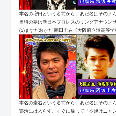
本名の増田という名前から、あだ名はそのま
当時の夢は新日本プロレスのリングアナウン
(5)ますだおかだ 岡田圭右【大阪府立港高等
本名の圭右という名前から、あだ名はそのま
部活には入らず、すぐに帰って「夕焼けニャ