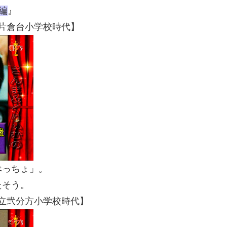
編
』
立片倉台小学校時代】
べっちょ」。
たそう。
市立弐分方小学校時代】