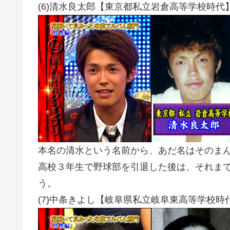
(6)清水良太郎【東京都私立岩倉高等学校時代
本名の清水という名前から、あだ名はそのま
高校３年生で野球部を引退した後は、それま
う。
(7)中条きよし【岐阜県私立岐阜東高等学校時