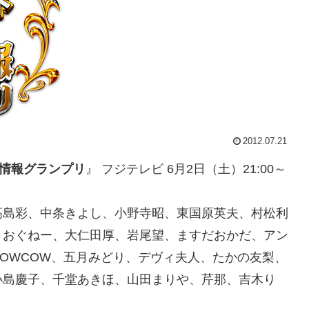
2012.07.21
人情報グランプリ
』 フジテレビ 6月2日（土）21:00～
高島彩、中条きよし、小野寺昭、東国原英夫、村松利
、おぐねー、大仁田厚、岩尾望、ますだおかだ、アン
OWCOW、五月みどり、デヴィ夫人、たかの友梨、
小島慶子、千堂あきほ、山田まりや、芹那、吉木り