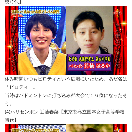
校時代】
休み時間いつもピロティという広場にいたため、あだ名は
「ピロティ」。
当時はバドミントンに打ち込み都大会で１６位になったそ
う。
(4)ハリセンボン 近藤春菜【東京都私立国本女子高等学校
時代】