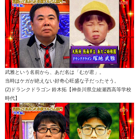
武雅という名前から、あだ名は「むが君」。
当時はケガが絶えない好奇心旺盛な子だったそう。
(2)ドランクドラゴン 鈴木拓【神奈川県立綾瀬西高等学校
時代】