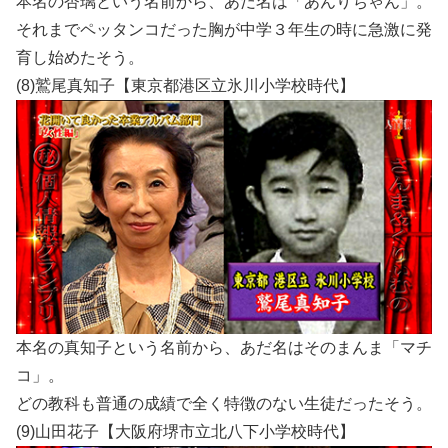
本名の杏璃という名前から、あだ名は「あんりちゃん」。
それまでペッタンコだった胸が中学３年生の時に急激に発
育し始めたそう。
(8)鷲尾真知子【東京都港区立氷川小学校時代】
本名の真知子という名前から、あだ名はそのまんま「マチ
コ」。
どの教科も普通の成績で全く特徴のない生徒だったそう。
(9)山田花子【大阪府堺市立北八下小学校時代】