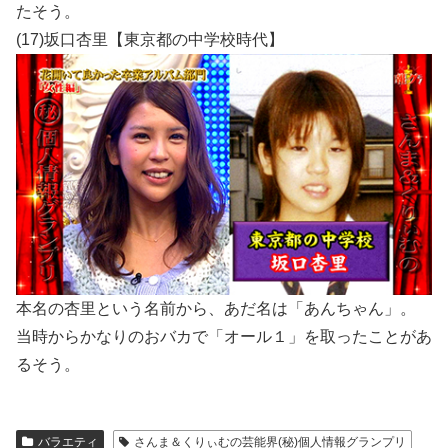
たそう。
(17)坂口杏里【東京都の中学校時代】
本名の杏里という名前から、あだ名は「あんちゃん」。
当時からかなりのおバカで「オール１」を取ったことがあ
るそう。
バラエティ
さんま＆くりぃむの芸能界(秘)個人情報グランプリ