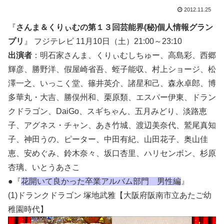
2012.11.25
『
さんま＆くりぃむの第１３回芸能界(秘)個人情報グラン
プリ
』 フジテレビ 11月10日（土）21:00～23:10
出演者
：明石家さんま、くりぃむしちゅー、高島彩、西郷
輝彦、勝野洋、假屋崎省吾、蛭子能収、村上ショージ、松
澤一之、いっこく堂、篠井英介、諸星和己、森永卓郎、博
多華丸・大吉、勝俣州和、栗原類、エスパー伊東、ドラン
クドラゴン、DaiGo、スギちゃん、五月みどり、淡路恵
子、アグネス・チャン、あき竹城、渡辺美奈代、鷲尾真知
子、神田うの、ピーター、中田有紀、山田花子、奥山佳
恵、安めぐみ、鈴木奈々、坂口杏里、ハリセンボン、杉原
杏璃、いとうあさこ
●『
花開いて良かった卒業アルバム部門 男性編
』
(1)ドランクドラゴン 塚地武雅【大阪府阪南市立あたご幼
稚園時代】