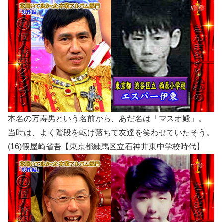
本名の万寿男という名前から、あだ名は「マスオ殿」。
当時は、よく階段を転げ落ちて友達を笑わせていたそう。
(16)假屋崎省吾【東京都練馬区立石神井東中学校時代】