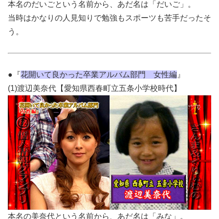
本名のだいごという名前から、あだ名は「だいご」。
当時はかなりの人見知りで勉強もスポーツも苦手だったそ
う。
●『
花開いて良かった卒業アルバム部門 女性編
』
(1)渡辺美奈代【愛知県西春町立五条小学校時代】
本名の美奈代という名前から、あだ名は「みな」。