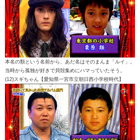
本名の類という名前から、あだ名はそのまんま「ルイ」。
当時から孤独が好きで貝殻集めにハマっていたそう。
(12)スギちゃん【愛知県一宮市立朝日西小学校時代】