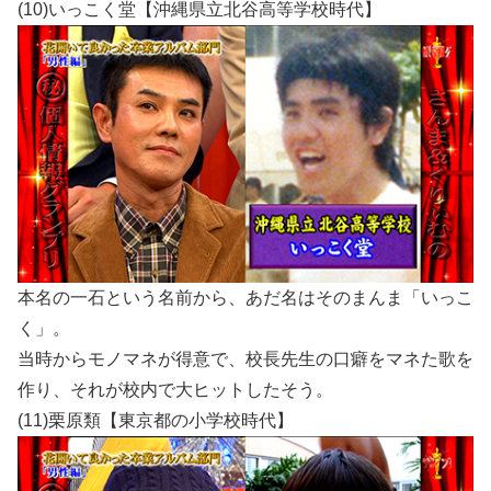
(10)いっこく堂【沖縄県立北谷高等学校時代】
本名の一石という名前から、あだ名はそのまんま「いっこ
く」。
当時からモノマネが得意で、校長先生の口癖をマネた歌を
作り、それが校内で大ヒットしたそう。
(11)栗原類【東京都の小学校時代】