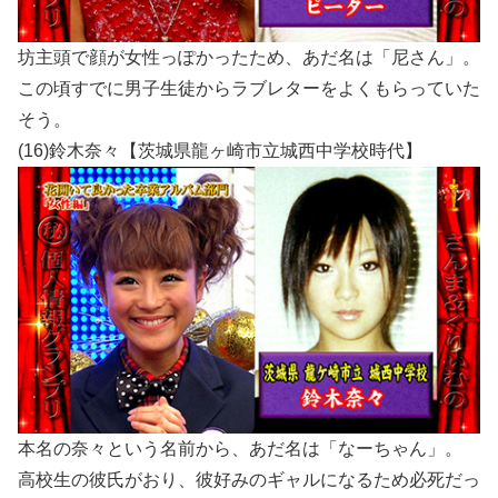
坊主頭で顔が女性っぽかったため、あだ名は「尼さん」。
この頃すでに男子生徒からラブレターをよくもらっていた
そう。
(16)鈴木奈々【茨城県龍ヶ崎市立城西中学校時代】
本名の奈々という名前から、あだ名は「なーちゃん」。
高校生の彼氏がおり、彼好みのギャルになるため必死だっ