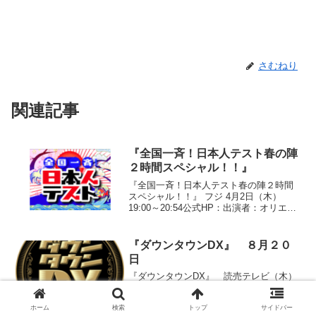
さむねり
関連記事
『全国一斉！日本人テスト春の陣
２時間スペシャル！！』
『全国一斉！日本人テスト春の陣２時間
スペシャル！！』 フジ 4月2日（木）
19:00～20:54公式HP：出演者：オリエン
タルラジオ、三宅裕司、MEGUMI、岡本
玲、次長課長、ロバート・ボールドウィ
ン、愛実、ケンドーコバヤシ、半田健
『ダウンタウンDX』 ８月２０
人、高橋...
日
『ダウンタウンDX』 読売テレビ（木）
22:00～公式HP：ゲスト：中尾彬、おす
ぎ、岩崎宏美、久本雅美、高知東生、梅
ホーム
検索
トップ
サイドバー
垣義明、ナイツ、ハリセンボン、優木ま