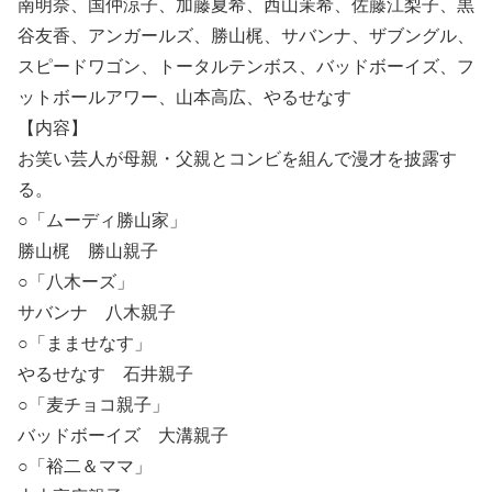
南明奈、国仲涼子、加藤夏希、西山茉希、佐藤江梨子、黒
谷友香、アンガールズ、勝山梶、サバンナ、ザブングル、
スピードワゴン、トータルテンボス、バッドボーイズ、フ
ットボールアワー、山本高広、やるせなす
【内容】
お笑い芸人が母親・父親とコンビを組んで漫才を披露す
る。
○「ムーディ勝山家」
勝山梶 勝山親子
○「八木ーズ」
サバンナ 八木親子
○「まませなす」
やるせなす 石井親子
○「麦チョコ親子」
バッドボーイズ 大溝親子
○「裕二＆ママ」