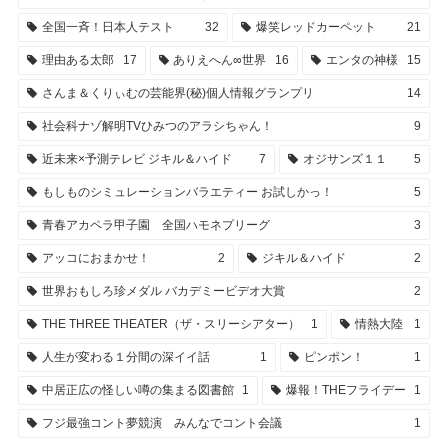
全国一斉！日本人テスト
32
爆笑レッドカーペット
21
理由ある太郎
17
ありえへん∞世界
16
エンタの神様
15
さんま＆くりぃむの芸能界(秘)個人情報グランプリ
14
社会科ナゾ解明TVひみつのアラシちゃん！
9
近未来×予測テレビ ジキル＆ハイド
7
オジサンズ１１
5
もしものシミュレーションバラエティー お試しかっ！
5
青春アカペラ甲子園 全国ハモネプリーグ
3
アッコにおまかせ！
2
ジキル＆ハイド
2
世界おもしろ珍メダル バカデミービデオ大賞
2
THE THREE THEATER（ザ・スリーシアター）
1
情熱大陸
1
人生が変わる１分間の深イイ話
1
ピンポン！
1
中居正広の怪しい噂の集まる図書館
1
爆報！THEフライデー
1
フジ最強コント夢競演 みんなでコント会議
1