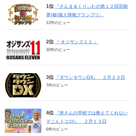
『さんま＆くりぃむの第１２回芸能
界(秘)個人情報グランプリ』
12件のビュー
『 オジサンズ１１ 』
10件のビュー
『ダウンタウンDX』 ２月２３日
7件のビュー
『所さんの学校では教えてくれない
そこんトコロ!』 ２月１３日
6件のビュー