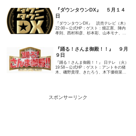
イダルカメラマンって結構儲かるお仕事
なんですね...
『ダウンタウンDX』 ５月１４
日
『ダウンタウンDX』 読売テレビ（木）
22:00～公式HP：ゲスト：畑正憲、陣内
孝則、西村和彦、杉本彩、山本モナ、ス
ザンヌ、木村祐一、アンタッチャブル、
トータルテンボス、谷澤恵里香●『クイ
ズ！ちょっとスキャンダル』※ゲストの
『踊る！さんま御殿！！』 ９月
皆さんとある有名...
９日
『踊る！さんま御殿！！』 日テレ （火）
19:58～公式HP：ゲスト：アントキの猪
木、磯野貴理、きたろう、木下優樹菜、
篠田麻里子、天平、内藤剛志、にしおか
すみこ、ブラザートム、森泉、山崎樹
範、山本高広◇「昔はこんな仕事してま
した意外な過去大...
スポンサーリンク