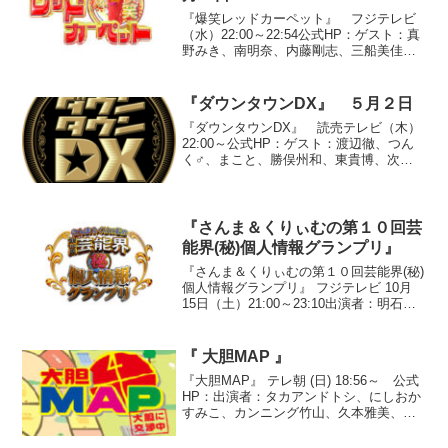
『爆笑レッドカーペット』 フジテレビ
（水）22:00～22:54公式HP：ゲスト：真
野みき、南明奈、内藤剛志、三船美佳、
外岡えりか、中川翔子、勝俣州和●登場順
(1)ザ・パンチ(2)TKO(3)フルーツポンチ
「海外を一人で旅しただけでひと回り...
『ダウンタウンDX』 ５月２日
『ダウンタウンDX』 読売テレビ（木）
22:00～公式HP：ゲスト：渡辺徹、つん
く♂、まこと、勝俣州和、東貴博、次長
課長、熊田曜子、樫木裕実、嗣永桃子、
ベリッシモ・フランチェスコ、モデルガ
ールズ（中村さくら、河合ひかる）●『見
たい！見せたい...
『さんま＆くりぃむの第１０回芸
能界(秘)個人情報グランプリ』
『さんま＆くりぃむの第１０回芸能界(秘)
個人情報グランプリ』 フジテレビ 10月
15日（土）21:00～23:10出演者：明石家
さんま、くりぃむしちゅー、梅宮辰夫、
水木一郎、斎藤洋介、蛭子能収、村上シ
ョージ、ダイアモンド☆ユカイ、クリス
『 大胆MAP 』
松村...
『大胆MAP』 テレ朝 (日) 18:56～ 公式
HP：出演者：タカアンドトシ、にしおか
すみこ、カンニング竹山、久本雅美、土
田晃之、峰竜太、磯山さやか、西川史
子、濱口優、岡田圭右、青田典子 ブラ