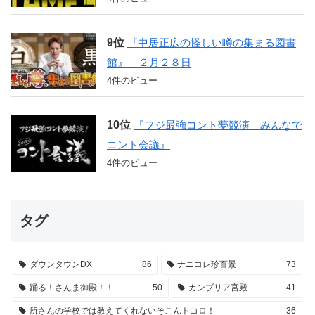
『中居正広の怪しい噂の集まる図書
館』 ２月２８日
4件のビュー
『フジ最強コント夢競演 みんなで
コント会議』
4件のビュー
タグ
ダウンタウンDX
86
ナニコレ珍百景
73
踊る！さんま御殿！！
50
カンブリア宮殿
41
所さんの学校では教えてくれないそこんトコロ！
36