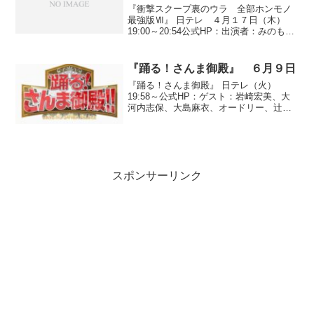
『衝撃スクープ裏のウラ 全部ホンモノ
最強版Ⅶ』 日テレ ４月１７日（木）
19:00～20:54公式HP：出演者：みのもん
た、志村けん、麒麟、里田まい、柴田理
恵、半田健人世界各国から選りすぐった
スクープ映像、ハプニング映像を紹介す
『踊る！さんま御殿』 ６月９日
る番組。○ペ...
『踊る！さんま御殿』 日テレ（火）
19:58～公式HP：ゲスト：岩崎宏美、大
河内志保、大島麻衣、オードリー、辻希
美、徳井義実、ナイツ、中村蒼、益若つ
ばさ、misono◆2009年上半期ニュースな
人●テーマ『私が他人に勘違いされている
事』○長...
スポンサーリンク