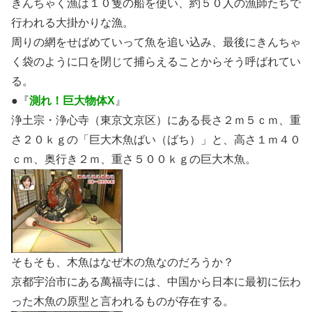
きんちゃく漁は１０隻の船を使い、約５０人の漁師たちで
行われる大掛かりな漁。
周りの網をせばめていって魚を追い込み、最後にきんちゃ
く袋のように口を閉じて捕らえることからそう呼ばれてい
る。
●『
測れ！巨大物体X
』
浄土宗・浄心寺（東京文京区）にある長さ２ｍ５ｃｍ、重
さ２０ｋｇの「巨大木魚ばい（ばち）」と、高さ１ｍ４０
ｃｍ、奥行き２ｍ、重さ５００ｋｇの巨大木魚。
そもそも、木魚はなぜ木の魚なのだろうか？
京都宇治市にある萬福寺には、中国から日本に最初に伝わ
った木魚の原型と言われるものが存在する。