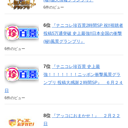
6件のビュー
『ナニコレ珍百景2時間SP 祝!!視聴者
投稿5万通突破 史上最強!!日本全国の衝撃
(秘)風景グランプリ』
6件のビュー
『ナニコレ珍百景 史上最
強！！！！！！！ニッポン衝撃風景グラ
ンプリ 投稿大感謝２時間SP』 ６月２４
日
6件のビュー
『アッコにおまかせ！』 ２月２２
日