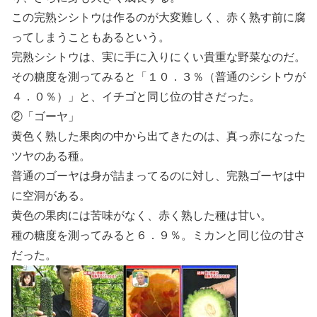
この完熟シシトウは作るのが大変難しく、赤く熟す前に腐
ってしまうこともあるという。
完熟シシトウは、実に手に入りにくい貴重な野菜なのだ。
その糖度を測ってみると「１０．３％（普通のシシトウが
４．０％）」と、イチゴと同じ位の甘さだった。
②「ゴーヤ」
黄色く熟した果肉の中から出てきたのは、真っ赤になった
ツヤのある種。
普通のゴーヤは身が詰まってるのに対し、完熟ゴーヤは中
に空洞がある。
黄色の果肉には苦味がなく、赤く熟した種は甘い。
種の糖度を測ってみると６．９％。ミカンと同じ位の甘さ
だった。