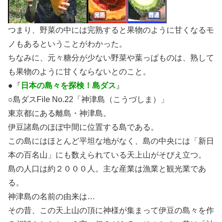
つまり、野菜の中には完熟すると果物のように甘くなるモ
ノもあるということがわかった。
ちなみに、元々糖分が少ない野菜や葉っぱものは、熟して
も果物のように甘くならないとのこと。
●『
日本の島々を探検！島ダス
』
○島ダスFile No.22「神津島（こうづしま）」
東京都にある離島・神津島。
伊豆諸島のほぼ中間に位置する島である。
この島にはほとんど平坦な地がなく、島の中央には「新日
本の百名山」にも数えられている天上山がそびえ立つ。
島の人口は約２０００人。主な産業は漁業と観光業であ
る。
神津島の名前の由来は…
その昔、この天上山の頂に神様が集まって伊豆の島々を作