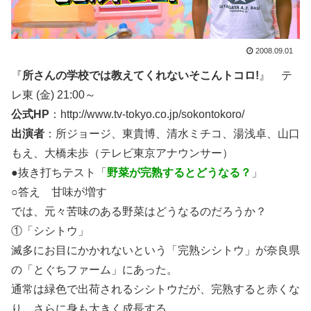
2008.09.01
『
所さんの学校では教えてくれないそこんトコロ!
』 テ
レ東 (金) 21:00～
公式HP
：http://www.tv-tokyo.co.jp/sokontokoro/
出演者
：所ジョージ、東貴博、清水ミチコ、湯浅卓、山口
もえ、大橋未歩（テレビ東京アナウンサー）
●抜き打ちテスト「
野菜が完熟するとどうなる？
」
○答え 甘味が増す
では、元々苦味のある野菜はどうなるのだろうか？
①「シシトウ」
滅多にお目にかかれないという「完熟シシトウ」が奈良県
の「とぐちファーム」にあった。
通常は緑色で出荷されるシシトウだが、完熟すると赤くな
り、さらに身も大きく成長する。