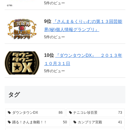
5件のビュー
『さんま＆くりぃむの第１３回芸能
界(秘)個人情報グランプリ』
5件のビュー
『ダウンタウンDX』 ２０１３年
１０月３１日
5件のビュー
タグ
ダウンタウンDX
86
ナニコレ珍百景
73
踊る！さんま御殿！！
50
カンブリア宮殿
41