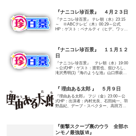
東貴博、湯浅卓、矢吹春奈、大橋未歩
（テレビ東京アナウンサー）●抜き打ちテ
スト『カニは１０本脚なのになぜタラバ
『ナニコレ珍百景』 ４月２３日
ガニは８本脚...
『ナニコレ珍百景』 テレ朝（水）23:15
～ ※ABCテレビ（木）00:29～公式
HP：ゲスト：ペナルティ（ヒデ、ワッキ
ー）、夏川純①『畑の中に現れた異世
界』埼玉県坂戸市○投稿者 里子さん（２
５歳・会社員）広大な畑が広がるのどか
な風景の中に...
『ナニコレ珍百景』 １１月１２
日
『ナニコレ珍百景』 テレ朝（水）19:00
～公式HP：ゲスト：渡哲也、舘ひろし、
滝沢秀明(1)『海のような池』山口県萩市
○投稿者 安西さん池の中に、エイやイシ
ダイ、フグなど、海の魚が生息する不思
議な光景。実はこの明神池は自然が作り
『 理由ある太郎 』 ５月９日
出した海水...
『理由ある太郎』 フジ（金）23:00～公
式HP：出演者：内村光良、石田純一、羽
野晶紀、デーブ・スペクター、高田万由
子、おぎやはぎ、FUJIWARA、ビビる大
木、優木まおみ、フットボールアワー
●『母の日に贈る花がカーネーションの理
由』１８０...
『衝撃スクープ裏のウラ 全部ホ
ンモノ最強版Ⅶ』