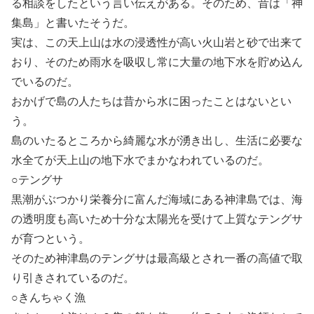
る相談をしたという言い伝えがある。そのため、昔は「神
集島」と書いたそうだ。
実は、この天上山は水の浸透性が高い火山岩と砂で出来て
おり、そのため雨水を吸収し常に大量の地下水を貯め込ん
でいるのだ。
おかげで島の人たちは昔から水に困ったことはないとい
う。
島のいたるところから綺麗な水が湧き出し、生活に必要な
水全てが天上山の地下水でまかなわれているのだ。
○テングサ
黒潮がぶつかり栄養分に富んだ海域にある神津島では、海
の透明度も高いため十分な太陽光を受けて上質なテングサ
が育つという。
そのため神津島のテングサは最高級とされ一番の高値で取
り引きされているのだ。
○きんちゃく漁