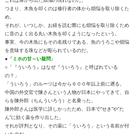
これは体から出た煩悩の現れなのだ。
つまり、木魚を叩くのは修行者の体から煩悩を取り除くた
め。
それが、いつしか、お経を読む際にも煩悩を取り除くため
に音のよく出る丸い木魚を叩くようになったという。
事実、今の木魚にもその名残りである、魚のうろこや煩悩
を意味する珠などが彫られているのだ。
●『
ミホの甘～い疑問
』
○「『ういろう』はなぜ『ういろう』と呼ばれている
の？」
「ういろう」のルーツは今から６００年以上前に遡る。
中国の外交官で陳さんという人物が日本にやってきて、自
らを陳外郎（ちんういろう）と名乗った。
陳外郎さんは医学に詳しかったため、日本で”せき”や”た
ん”に効く薬を作り出した。
それが評判となり、その薬に「ういろう」という名前が付