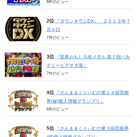
8件のビュー
『ダウンタウンDX』 ２０１３年７
月４日
7件のビュー
『世界おもしろ珍メダル 第７回バカ
デミービデオ大賞』
7件のビュー
『さんま＆くりぃむの第１４回芸能
界(秘)個人情報グランプリ』
6件のビュー
『さんま＆くりぃむの第３回芸能界
(秘)個人情報グランプリ』