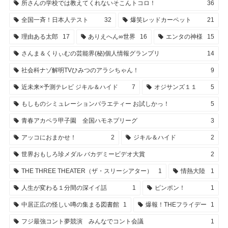
所さんの学校では教えてくれないそこんトコロ！
36
全国一斉！日本人テスト
32
爆笑レッドカーペット
21
理由ある太郎
17
ありえへん∞世界
16
エンタの神様
15
さんま＆くりぃむの芸能界(秘)個人情報グランプリ
14
社会科ナゾ解明TVひみつのアラシちゃん！
9
近未来×予測テレビ ジキル＆ハイド
7
オジサンズ１１
5
もしものシミュレーションバラエティー お試しかっ！
5
青春アカペラ甲子園 全国ハモネプリーグ
3
アッコにおまかせ！
2
ジキル＆ハイド
2
世界おもしろ珍メダル バカデミービデオ大賞
2
THE THREE THEATER（ザ・スリーシアター）
1
情熱大陸
1
人生が変わる１分間の深イイ話
1
ピンポン！
1
中居正広の怪しい噂の集まる図書館
1
爆報！THEフライデー
1
フジ最強コント夢競演 みんなでコント会議
1