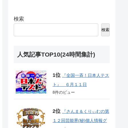
検索
検索
人気記事TOP10(24時間集計)
『全国一斉！日本人テス
ト』 ６月１１日
8件のビュー
『さんま＆くりぃむの第
１２回芸能界(秘)個人情報グ