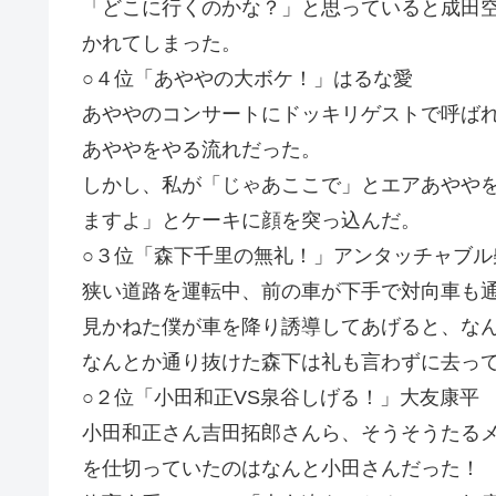
「どこに行くのかな？」と思っていると成田
かれてしまった。
○４位「あややの大ボケ！」はるな愛
あややのコンサートにドッキリゲストで呼ば
あややをやる流れだった。
しかし、私が「じゃあここで」とエアあやや
ますよ」とケーキに顔を突っ込んだ。
○３位「森下千里の無礼！」アンタッチャブル
狭い道路を運転中、前の車が下手で対向車も
見かねた僕が車を降り誘導してあげると、な
なんとか通り抜けた森下は礼も言わずに去っ
○２位「小田和正VS泉谷しげる！」大友康平
小田和正さん吉田拓郎さんら、そうそうたる
を仕切っていたのはなんと小田さんだった！