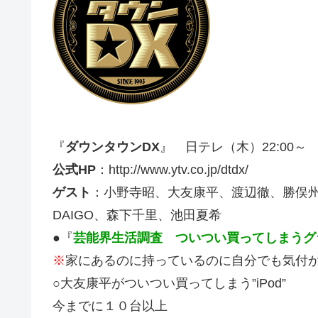
『
ダウンタウンDX
』 日テレ（木）22:00～
公式HP
：http://www.ytv.co.jp/dtdx/
ゲスト
：小野寺昭、大友康平、渡辺徹、勝俣
DAIGO、森下千里、池田夏希
●『
芸能界生活調査 ついつい買ってしまうグ
※
家にあるのに持っているのに自分でも気付
○大友康平がついつい買ってしまう”iPod”
今までに１０台以上