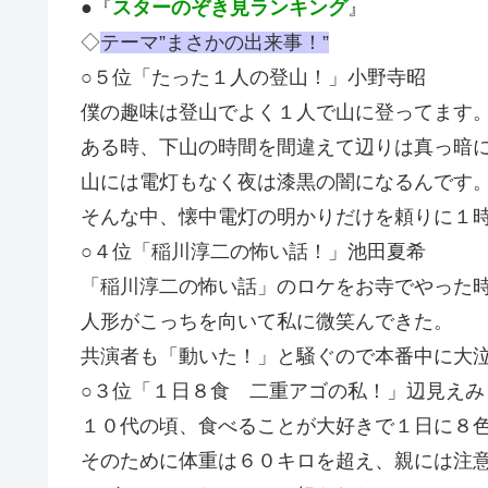
●『
スターのぞき見ランキング
』
◇
テーマ”まさかの出来事！”
○５位「たった１人の登山！」小野寺昭
僕の趣味は登山でよく１人で山に登ってます
ある時、下山の時間を間違えて辺りは真っ暗
山には電灯もなく夜は漆黒の闇になるんです
そんな中、懐中電灯の明かりだけを頼りに１
○４位「稲川淳二の怖い話！」池田夏希
「稲川淳二の怖い話」のロケをお寺でやった
人形がこっちを向いて私に微笑んできた。
共演者も「動いた！」と騒ぐので本番中に大
○３位「１日８食 二重アゴの私！」辺見えみ
１０代の頃、食べることが大好きで１日に８
そのために体重は６０キロを超え、親には注