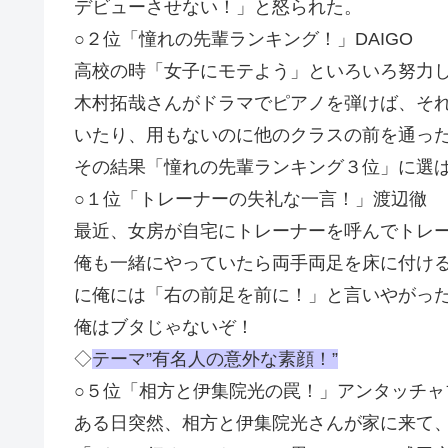
デビューさせない！」と怒られた。
○２位「憧れの先輩ランキング！」DAIGO
高校の時「女子にモテよう」といろいろ努力
木村拓哉さんがドラマでピアノを弾けば、そ
いたり、用もないのに他のクラスの前を通っ
その結果「憧れの先輩ランキング３位」に選
○１位「トレーナーの失礼な一言！」渡辺徹
最近、女房が自宅にトレーナーを呼んでトレ
俺も一緒にやっていたら両手両足を床に付け
に俺には「右の前足を前に！」と言いやがっ
俺はブタじゃないぞ！
◇
テーマ”有名人の意外な素顔！”
○５位「相方と伊集院光の罠！」アンタッチャ
ある日突然、相方と伊集院光さんが家に来て