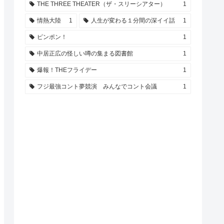
THE THREE THEATER（ザ・スリーシアター）
1
情熱大陸
1
人生が変わる１分間の深イイ話
1
ピンポン！
1
中居正広の怪しい噂の集まる図書館
1
爆報！THEフライデー
1
フジ最強コント夢競演 みんなでコント会議
1