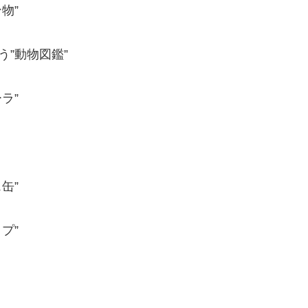
物”
”動物図鑑”
ラ”
缶”
プ”