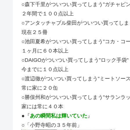
○森下千里がついつい買ってしまう”ガチャピン
２年間で１００点以上
○アンタッチャブル柴田がついつい買ってしまう
現在２５冊
○池田夏希がついつい買ってしまう”コカ・コー
１ヶ月に６０本以上
○DAIGOがついつい買ってしまう”ロック手袋”
今までに１０点以上
○渡辺徹がついつい買ってしまう”ミートソース
常に家に２０缶
○勝俣州和がついつい買ってしまう”サランラッ
家には常に４０本
●『
あの瞬間私は輝いていた
』
○「小野寺昭の３５年前」