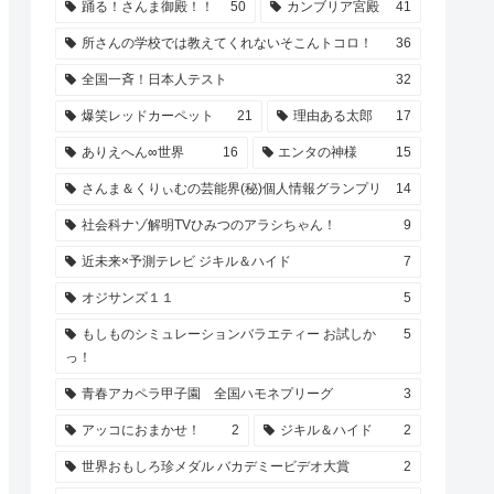
踊る！さんま御殿！！
50
カンブリア宮殿
41
所さんの学校では教えてくれないそこんトコロ！
36
全国一斉！日本人テスト
32
爆笑レッドカーペット
21
理由ある太郎
17
ありえへん∞世界
16
エンタの神様
15
さんま＆くりぃむの芸能界(秘)個人情報グランプリ
14
社会科ナゾ解明TVひみつのアラシちゃん！
9
近未来×予測テレビ ジキル＆ハイド
7
オジサンズ１１
5
もしものシミュレーションバラエティー お試しか
5
っ！
青春アカペラ甲子園 全国ハモネプリーグ
3
アッコにおまかせ！
2
ジキル＆ハイド
2
世界おもしろ珍メダル バカデミービデオ大賞
2