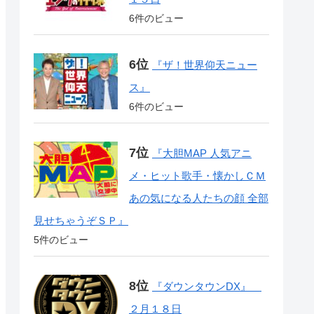
6件のビュー
『ザ！世界仰天ニュー
ス』
6件のビュー
『大胆MAP 人気アニ
メ・ヒット歌手・懐かしＣＭ
あの気になる人たちの顔 全部
見せちゃうぞＳＰ』
5件のビュー
『ダウンタウンDX』
２月１８日