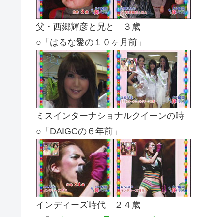
父・西郷輝彦と兄と ３歳
○「はるな愛の１０ヶ月前」
ミスインターナショナルクイーンの時
○「DAIGOの６年前」
インディーズ時代 ２４歳