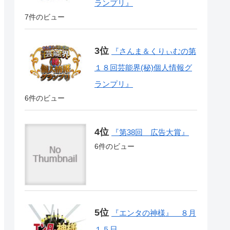
ランプリ』
7件のビュー
『さんま＆くりぃむの第
１８回芸能界(秘)個人情報グ
ランプリ』
6件のビュー
『第38回 広告大賞』
6件のビュー
『エンタの神様』 ８月
１５日