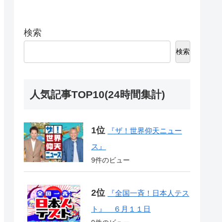
検索
検索
人気記事TOP10(24時間集計)
『ザ！世界仰天ニュー
ス』
9件のビュー
『全国一斉！日本人テス
ト』 ６月１１日