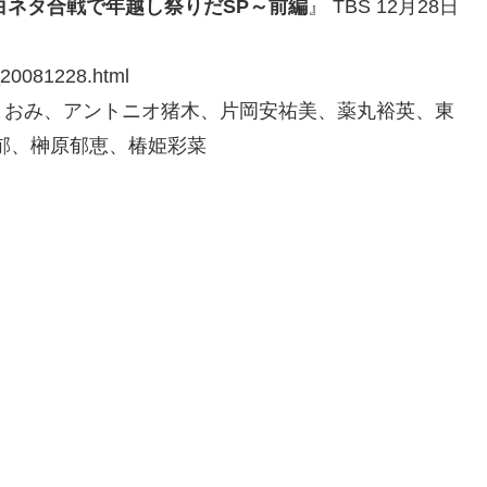
の紅白ネタ合戦で年越し祭りだSP～前編
』 TBS 12月28日
_20081228.html
まおみ、アントニオ猪木、片岡安祐美、薬丸裕英、東
徳郁、榊原郁恵、椿姫彩菜
」