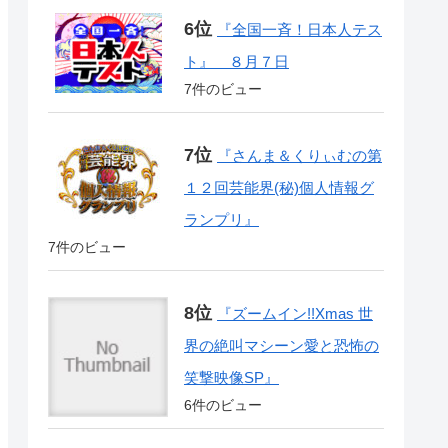
『全国一斉！日本人テス
ト』 ８月７日
7件のビュー
『さんま＆くりぃむの第
１２回芸能界(秘)個人情報グ
ランプリ』
7件のビュー
『ズームイン!!Xmas 世
界の絶叫マシーン愛と恐怖の
笑撃映像SP』
6件のビュー