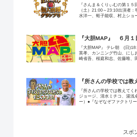
『さんま＆くりぃむの第１５回芸
（土）21:00～23:10出
水洋一、蛭子能収、村上ショー
『大胆MAP』 ６月１
『大胆MAP』 テレ朝 (日)
英孝、カンニング竹山、にし
崎省吾、桜庭和志、佐藤唯、田
『所さんの学校では教
『所さんの学校では教えてくれな
ジョージ、清水ミチコ、湯浅
ー）●『なぞなぞファクトリー 
スポ