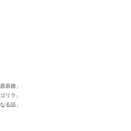
、原辰徳」
ルゴリラ」
になる話」