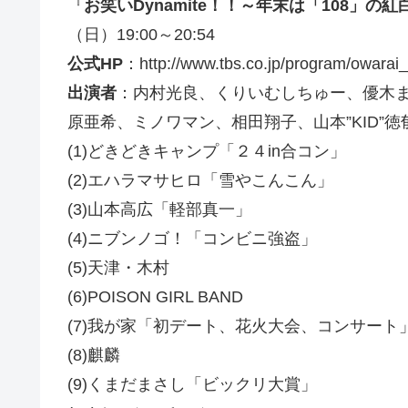
『
お笑いDynamite！！～年末は「108」
（日）19:00～20:54
公式HP
：http://www.tbs.co.jp/program/owarai
出演者
：内村光良、くりいむしちゅー、優木
原亜希、ミノワマン、相田翔子、山本”KID”
(1)どきどきキャンプ「２４in合コン」
(2)エハラマサヒロ「雪やこんこん」
(3)山本高広「軽部真一」
(4)ニブンノゴ！「コンビニ強盗」
(5)天津・木村
(6)POISON GIRL BAND
(7)我が家「初デート、花火大会、コンサート
(8)麒麟
(9)くまだまさし「ビックリ大賞」