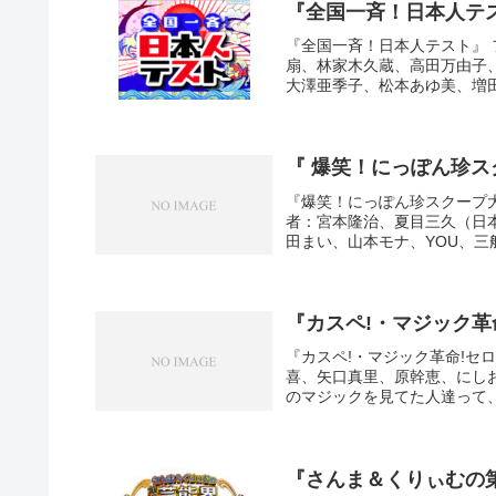
『全国一斉！日本人テ
『全国一斉！日本人テスト』 フ
扇、林家木久蔵、高田万由子
大澤亜季子、松本あゆ美、増田
『 爆笑！にっぽん珍ス
『爆笑！にっぽん珍スクープ大賞』
者：宮本隆治、夏目三久（日
田まい、山本モナ、YOU、三船
『カスペ!・マジック革命
『カスペ!・マジック革命!セロ!
喜、矢口真里、原幹恵、にし
のマジックを見てた人達って、ほ
『さんま＆くりぃむの第