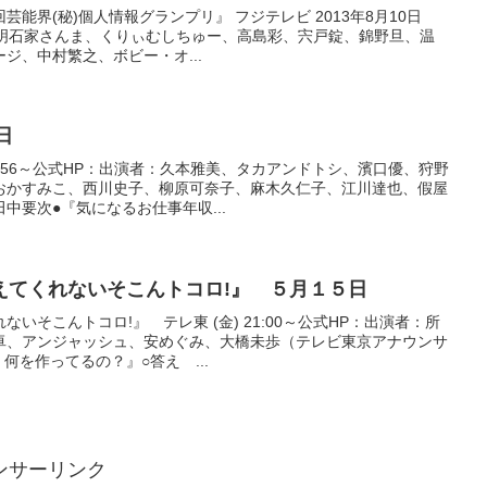
能界(秘)個人情報グランプリ』 フジテレビ 2013年8月10日
演者：明石家さんま、くりぃむしちゅー、高島彩、宍戸錠、錦野旦、温
ジ、中村繁之、ボビー・オ...
日
18:56～公式HP：出演者：久本雅美、タカアンドトシ、濱口優、狩野
おかすみこ、西川史子、柳原可奈子、麻木久仁子、江川達也、假屋
中要次●『気になるお仕事年収...
えてくれないそこんトコロ!』 ５月１５日
いそこんトコロ!』 テレ東 (金) 21:00～公式HP：出演者：所
卓、アンジャッシュ、安めぐみ、大橋未歩（テレビ東京アナウンサ
何を作ってるの？』○答え ...
ンサーリンク