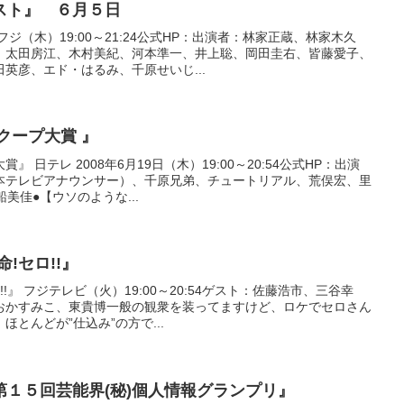
スト』 ６月５日
ジ（木）19:00～21:24公式HP：出演者：林家正蔵、林家木久
、太田房江、木村美紀、河本準一、井上聡、岡田圭右、皆藤愛子、
英彦、エド・はるみ、千原せいじ...
クープ大賞 』
 日テレ 2008年6月19日（木）19:00～20:54公式HP：出演
本テレビアナウンサー）、千原兄弟、チュートリアル、荒俣宏、里
美佳●【ウソのような...
!セロ!!』
!』 フジテレビ（火）19:00～20:54ゲスト：佐藤浩市、三谷幸
おかすみこ、東貴博一般の観衆を装ってますけど、ロケでセロさん
とんどが”仕込み”の方で...
１５回芸能界(秘)個人情報グランプリ』