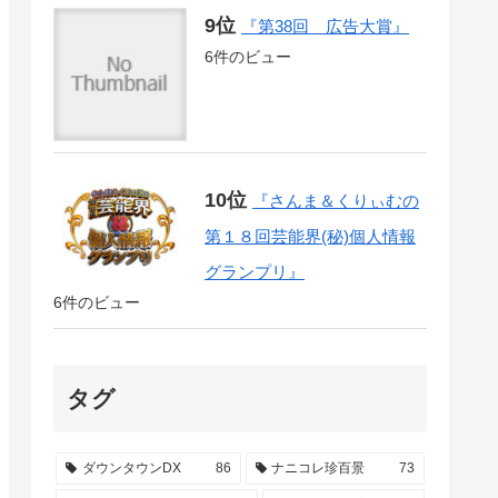
『第38回 広告大賞』
6件のビュー
『さんま＆くりぃむの
第１８回芸能界(秘)個人情報
グランプリ』
6件のビュー
タグ
ダウンタウンDX
86
ナニコレ珍百景
73