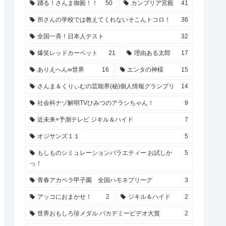
踊る！さんま御殿！！
50
カンブリア宮殿
41
所さんの学校では教えてくれないそこんトコロ！
36
全国一斉！日本人テスト
32
爆笑レッドカーペット
21
理由ある太郎
17
ありえへん∞世界
16
エンタの神様
15
さんま＆くりぃむの芸能界(秘)個人情報グランプリ
14
社会科ナゾ解明TVひみつのアラシちゃん！
9
近未来×予測テレビ ジキル＆ハイド
7
オジサンズ１１
5
もしものシミュレーションバラエティー お試しか
5
っ！
青春アカペラ甲子園 全国ハモネプリーグ
3
アッコにおまかせ！
2
ジキル＆ハイド
2
世界おもしろ珍メダル バカデミービデオ大賞
2