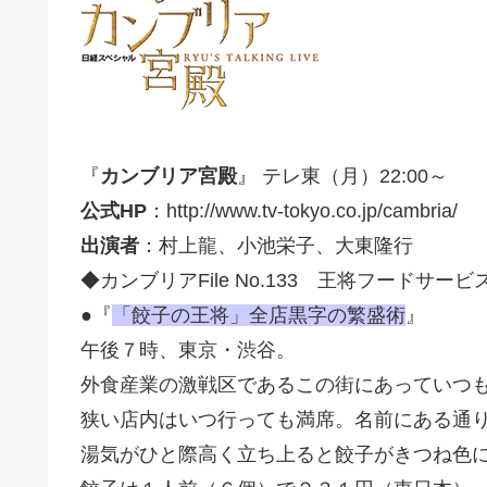
『
カンブリア宮殿
』 テレ東（月）22:00～
公式HP
：http://www.tv-tokyo.co.jp/cambria/
出演者
：村上龍、小池栄子、大東隆行
◆カンブリアFile No.133 王将フードサー
●『
「餃子の王将」全店黒字の繁盛術
』
午後７時、東京・渋谷。
外食産業の激戦区であるこの街にあっていつ
狭い店内はいつ行っても満席。名前にある通
湯気がひと際高く立ち上ると餃子がきつね色