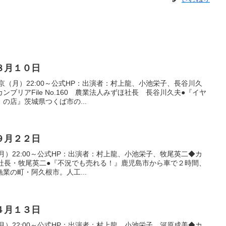
８月１０日
京（月）22:00～公式HP：出演者：村上龍、小池栄子、長谷川久
ブリアFile No.160 農業法人みずほ社長 長谷川久夫●『イヤ
の店』茨城県つくば市の...
９月２２日
月）22:00～公式HP：出演者：村上龍、小池栄子、牧尾英二◆カ
 マキオ社長・牧尾英二●『不況でも売れる！』鹿児島市から車で２時間、
業の町・阿久根市。人工...
４月１３日
月）22:00～公式HP：出演者：村上龍、小池栄子、河原成美◆カ