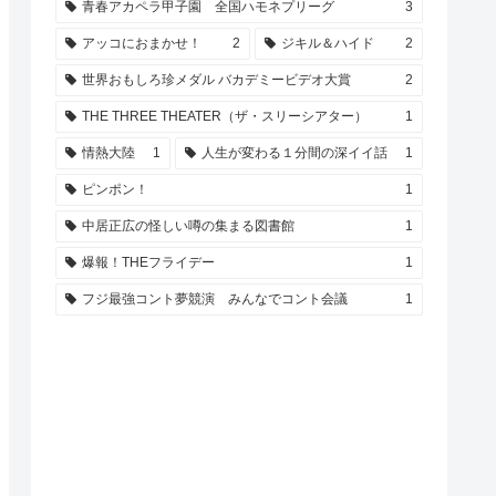
青春アカペラ甲子園 全国ハモネプリーグ
3
アッコにおまかせ！
2
ジキル＆ハイド
2
世界おもしろ珍メダル バカデミービデオ大賞
2
THE THREE THEATER（ザ・スリーシアター）
1
情熱大陸
1
人生が変わる１分間の深イイ話
1
ピンポン！
1
中居正広の怪しい噂の集まる図書館
1
爆報！THEフライデー
1
フジ最強コント夢競演 みんなでコント会議
1