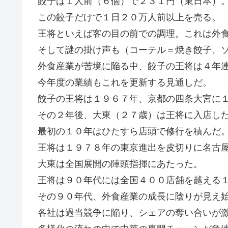
餃子は１人前（６個）で２３１円（東日本）
この餃子だけで１日２０万人前以上を売る。
王将といえば客の目の前での調理。これは外
そして謎の掛け声も（コーテル＝焼き餃子、
外食産業が苦境に陥る中、餃子の王将は４年
今年度の業績もこれを更新する見通しだ。
餃子の王将は１９６７年、京都の四条大宮に
その２年後、大東（２７歳）は王将に入店し
最初の１０年はひたすら店頭で修行を積んだ
王将は１９７８年の東京進出を皮切りに名古
大東は全国展開の陣頭指揮にあたった。
王将は９０年代には全国４００店舗を越える
その９０年代、外食産業の成長に陰りが見え
各社は過当競争に陥り、シェアの奪い合いが