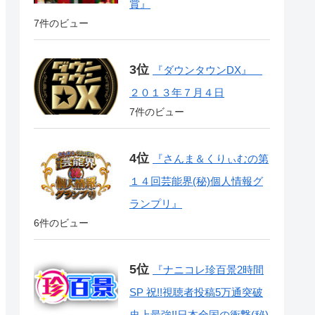
賞』
7件のビュー
『ダウンタウンDX』
２０１３年７月４日
7件のビュー
『さんま＆くりぃむの第
１４回芸能界(秘)個人情報グ
ランプリ』
6件のビュー
『ナニコレ珍百景2時間
SP 祝!!視聴者投稿5万通突破
史上最強!!日本全国の衝撃(秘)