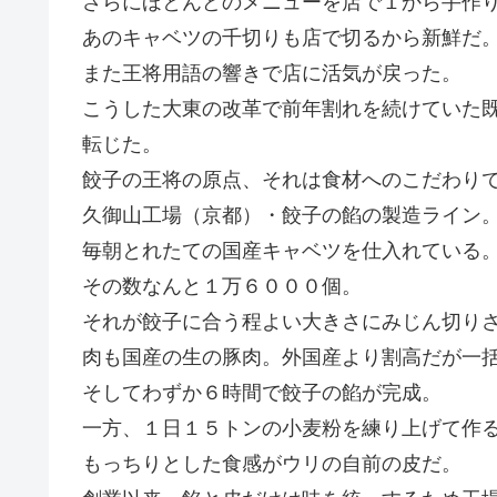
さらにほとんどのメニューを店で１から手作
あのキャベツの千切りも店で切るから新鮮だ
また王将用語の響きで店に活気が戻った。
こうした大東の改革で前年割れを続けていた
転じた。
餃子の王将の原点、それは食材へのこだわり
久御山工場（京都）・餃子の餡の製造ライン
毎朝とれたての国産キャベツを仕入れている
その数なんと１万６０００個。
それが餃子に合う程よい大きさにみじん切り
肉も国産の生の豚肉。外国産より割高だが一
そしてわずか６時間で餃子の餡が完成。
一方、１日１５トンの小麦粉を練り上げて作
もっちりとした食感がウリの自前の皮だ。