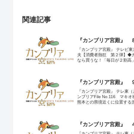
関連記事
『カンブリア宮殿』 
『カンブリア宮殿』 テレビ東
夫【消費者熱狂 第２弾】◆カン
なら買うな！「毎日が２割高」
『カンブリア宮殿』 
『カンブリア宮殿』 テレ東（
ンブリアFile No.116
熊本との県境近くに位置する漁
『カンブリア宮殿』 
『カンブリア宮殿』 テレ東（