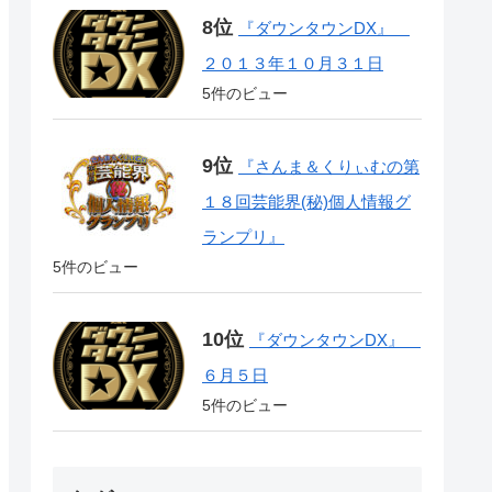
『ダウンタウンDX』
２０１３年１０月３１日
5件のビュー
『さんま＆くりぃむの第
１８回芸能界(秘)個人情報グ
ランプリ』
5件のビュー
『ダウンタウンDX』
６月５日
5件のビュー