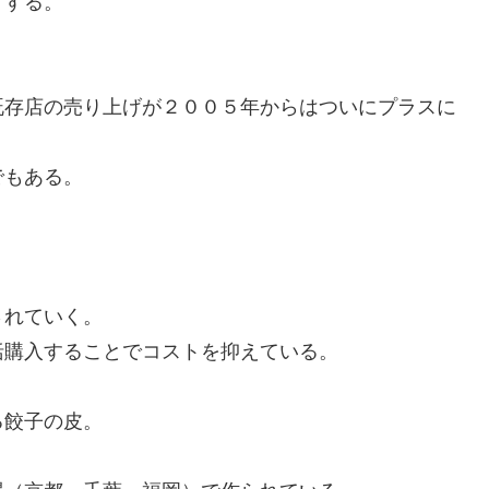
りする。
。
既存店の売り上げが２００５年からはついにプラスに
でもある。
。
。
されていく。
括購入することでコストを抑えている。
る餃子の皮。