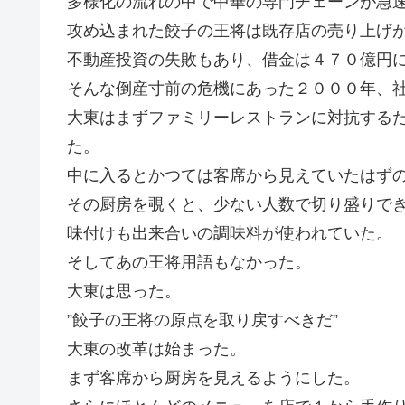
多様化の流れの中で中華の専門チェーンが急
攻め込まれた餃子の王将は既存店の売り上げ
不動産投資の失敗もあり、借金は４７０億円
そんな倒産寸前の危機にあった２０００年、
大東はまずファミリーレストランに対抗する
た。
中に入るとかつては客席から見えていたはず
その厨房を覗くと、少ない人数で切り盛りで
味付けも出来合いの調味料が使われていた。
そしてあの王将用語もなかった。
大東は思った。
”餃子の王将の原点を取り戻すべきだ”
大東の改革は始まった。
まず客席から厨房を見えるようにした。