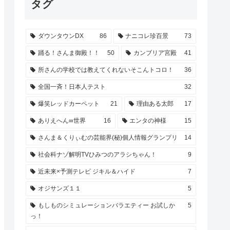
タグ
ダウンタウンDX
86
ナニコレ珍百景
73
踊る！さんま御殿！！
50
カンブリア宮殿
41
所さんの学校では教えてくれないそこんトコロ！
36
全国一斉！日本人テスト
32
爆笑レッドカーペット
21
理由ある太郎
17
ありえへん∞世界
16
エンタの神様
15
さんま＆くりぃむの芸能界(秘)個人情報グランプリ
14
社会科ナゾ解明TVひみつのアラシちゃん！
9
近未来×予測テレビ ジキル＆ハイド
7
オジサンズ１１
5
もしものシミュレーションバラエティー お試しか
5
っ！