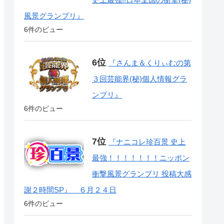
風景グランプリ』
6件のビュー
『さんま＆くりぃむの第
３回芸能界(秘)個人情報グラ
ンプリ』
6件のビュー
『ナニコレ珍百景 史上
最強！！！！！！！ニッポン
衝撃風景グランプリ 投稿大感
謝２時間SP』 ６月２４日
6件のビュー