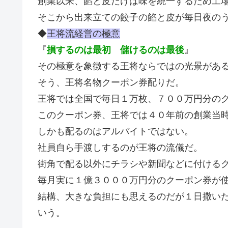
創業以来、餡と皮だけは味を統一するため工
そこから出来立ての餃子の餡と皮が毎日夜の
◆
王将流経営の極意
『
損するのは最初 儲けるのは最後
』
その極意を象徴する王将ならではの光景があ
そう、王将名物クーポン券配りだ。
王将では全国で毎日１万枚、７００万円分の
このクーポン券、王将では４０年前の創業当
しかも配るのはアルバイトではない。
社員自ら手渡しするのが王将の流儀だ。
街角で配る以外にチラシや新聞などに付ける
毎月実に１億３０００万円分のクーポン券が
結構、大きな負担にも思えるのだが１日撒い
いう。