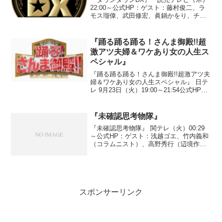
22:00～公式HP：ゲスト：藤村俊二、ラ
モス瑠偉、武田修宏、眞鍋かをり、チュ
ートリアル、ウエンツ瑛士、IKKO、柳原
可奈子、天津、紗綾●『芸能界思い出スペ
シャル！写真でしゃべる芸能人！！』◆
『踊る踊る踊る！さんま御殿!!超
テーマ「中...
激アツ夫婦＆ワケあり女の人生ス
ペシャル』
『踊る踊る踊る！さんま御殿!!超激アツ夫
婦＆ワケあり女の人生スペシャル』 日テ
レ 9月23日（火）19:00～21:54公式HP：
ゲスト：内田恭子、小藪千豊、佐々木
希、品川祐、田中義剛、谷村奈南、田畑
藤本、つるの剛士、浜口京子、ヘリョ
『未確認思考物隊』
ン、三...
『未確認思考物隊』 関テレ（火）00:29
～公式HP：ゲスト：浅越ゴエ、竹内義和
（コラムニスト）、高野秀行（辺境作
家）、北野誠、西塔恵（霊能者）、一柳
廣孝（横浜国立大教授）今回のテーマは
「心霊」。ネタは以下の２つ。①「かぐ
や姫」の解散コンサ...
スポンサーリンク