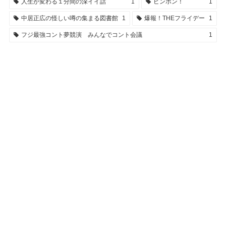
人生が変わる１分間の深イイ話
1
ピンポン！
1
中居正広の怪しい噂の集まる図書館
1
爆報！THEフライデー
1
フジ最強コント夢競演 みんなでコント会議
1