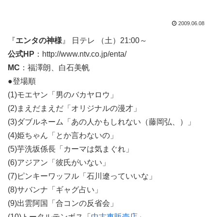
2009.06.08
『
エンタの神様
』 日テレ （土）21:00～
公式HP
：http://www.ntv.co.jp/enta/
MC
：福澤朗、白石美帆
●登場順
(1)モエヤン「男のバカヤロウ」
(2)まえだまえだ「オリジナルの漫才」
(3)ダブルネーム「あの人かもしれない（藤岡弘、）」
(4)姫ちゃん「とか言わないの」
(5)芋洗坂係長「カーマは気まぐれ」
(6)アジアン「彼氏がいない」
(7)ピンキーワッフル「石川遼っていいな」
(8)サバンナ「ギャグ占い」
(9)出雲阿国「合コンの反省会」
(10)トータルテンボス「
中古車販売店
」