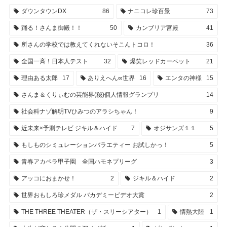
ダウンタウンDX
86
ナニコレ珍百景
73
踊る！さんま御殿！！
50
カンブリア宮殿
41
所さんの学校では教えてくれないそこんトコロ！
36
全国一斉！日本人テスト
32
爆笑レッドカーペット
21
理由ある太郎
17
ありえへん∞世界
16
エンタの神様
15
さんま＆くりぃむの芸能界(秘)個人情報グランプリ
14
社会科ナゾ解明TVひみつのアラシちゃん！
9
近未来×予測テレビ ジキル＆ハイド
7
オジサンズ１１
5
もしものシミュレーションバラエティー お試しかっ！
5
青春アカペラ甲子園 全国ハモネプリーグ
3
アッコにおまかせ！
2
ジキル＆ハイド
2
世界おもしろ珍メダル バカデミービデオ大賞
2
THE THREE THEATER（ザ・スリーシアター）
1
情熱大陸
1