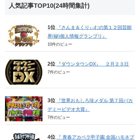
人気記事TOP10(24時間集計)
『さんま＆くりぃむの第１２回芸能
界(秘)個人情報グランプリ』
10件のビュー
『ダウンタウンDX』 ２月２３日
7件のビュー
『世界おもしろ珍メダル 第７回バカ
デミービデオ大賞』
7件のビュー
『 青春アカペラ甲子園 全国ハモネプ