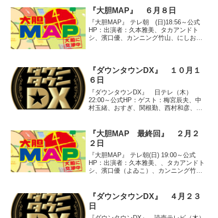
『大胆MAP』 ６月８日
『大胆MAP』 テレ朝 (日)18:56～公式
HP：出演者：久本雅美、タカアンドト
シ、濱口優、カンニング竹山、にしおか
すみこ、柳原可奈子、今井雅之、サンド
ウィッチマン、新山千春、武田修宏、堀
内孝雄「大胆！お仕事年収図鑑 親が子
供に就かせたい...
『ダウンタウンDX』 １０月１
６日
『ダウンタウンDX』 日テレ（木）
22:00～公式HP：ゲスト：梅宮辰夫、中
村玉緒、おすぎ、関根勤、西村和彦、ケ
ンドーコバヤシ、へリョン、大沢あか
ね、ブラックマヨネーズ、片岡安祐美
●『芸能界生活調査 ついつい買ってしま
『大胆MAP 最終回』 ２月２
うグランプリ』※家にあ...
２日
『大胆MAP』 テレ朝(日) 19:00～公式
HP：出演者：久本雅美、、タカアンドト
シ、濱口優（よゐこ）、カンニング竹
山、にしおかすみこ、里田まい、土田晃
之、髭男爵、宮崎美子◆「憧れのヒット
歌手・人気アイドル 時代の名物キャラク
『ダウンタウンDX』 ４月２３
ターたちに会...
日
『ダウンタウンDX』 読売テレビ（木）