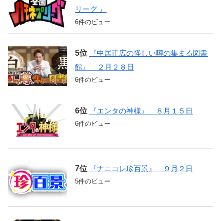
リーグ 』
6件のビュー
『中居正広の怪しい噂の集まる図書
館』 ２月２８日
6件のビュー
『エンタの神様』 ８月１５日
6件のビュー
『ナニコレ珍百景』 ９月２日
5件のビュー