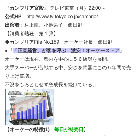
『
カンブリア宮殿
』 テレビ東京（月）22:00～
公式HP
：http://www.tv-tokyo.co.jp/cambria/
出演者
：村上龍、小池栄子、飯田勧
【消費者熱狂 第１弾】
◆カンブリアFile No.159 オーケー社長 飯田勧
●『
「正直経営」が客を呼ぶ 激安！オーケーストア
』
オーケーは現在、都内を中心に５６店舗を展開。
大手スーパーが苦戦する中、安さを武器にこの５年間で売
り上げ倍増。
不況をもろともせず急成長を続けている。
【
オーケーの特徴(1)
毎日が特売日
】