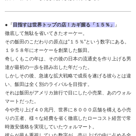
●『
目指すは世界トップの店！カギ握る「１５％」
』
徹底して無駄を省いてきたオーケー。
その飯田のこだわりの原点は”１５％”という数字にある。
１９５８年にオーケーを創業した飯田。
奇しくもこの年は、その後の日本の流通史を作り上げる男
達が最初の一歩を踏み出した年だった。
しかしその後、急速な拡大戦略で成長を遂げる彼らとは違
い、飯田は全く別のライバルを目指す。
それは飯田がアメリカ旅行で目にした小売業、あのウォル
マートだった。
今や売り上げ４０兆円、世界に８０００店舗を構える小売
りの王者、様々な経費を省く徹底したローコスト経営で常
時激安価格を実現していたウォルマート。
彼らが最も重視していた数字が、売り上げの中に占める全