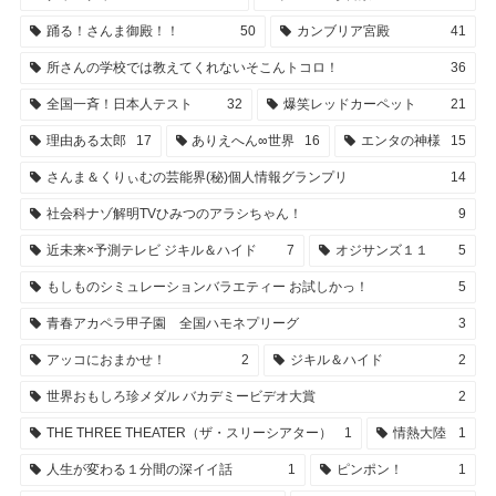
踊る！さんま御殿！！
50
カンブリア宮殿
41
所さんの学校では教えてくれないそこんトコロ！
36
全国一斉！日本人テスト
32
爆笑レッドカーペット
21
理由ある太郎
17
ありえへん∞世界
16
エンタの神様
15
さんま＆くりぃむの芸能界(秘)個人情報グランプリ
14
社会科ナゾ解明TVひみつのアラシちゃん！
9
近未来×予測テレビ ジキル＆ハイド
7
オジサンズ１１
5
もしものシミュレーションバラエティー お試しかっ！
5
青春アカペラ甲子園 全国ハモネプリーグ
3
アッコにおまかせ！
2
ジキル＆ハイド
2
世界おもしろ珍メダル バカデミービデオ大賞
2
THE THREE THEATER（ザ・スリーシアター）
1
情熱大陸
1
人生が変わる１分間の深イイ話
1
ピンポン！
1