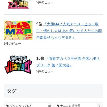
5件のビュー
『大胆MAP 人気アニメ・ヒット歌
手・懐かしＣＭ あの気になる人たちの顔
全部見せちゃうぞＳＰ』
5件のビュー
『青春アカペラ甲子園 全国ハモネ
プリーグ 第７回大会』
5件のビュー
タグ
ダウンタウンDX
86
ナニコレ珍百景
73