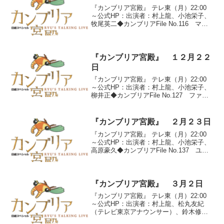
『カンブリア宮殿』 テレ東（月）22:00
～公式HP：出演者：村上龍、小池栄子、
牧尾英二◆カンブリアFile No.116 マキ
オ社長・牧尾英二●『不況でも売れる！』
鹿児島市から車で２時間、熊本との県境
近くに位置する漁業の町・阿久根市。人
工...
『カンブリア宮殿』 １２月２２
日
『カンブリア宮殿』 テレ東（月）22:00
～公式HP：出演者：村上龍、小池栄子、
柳井正◆カンブリアFile No.127 ファー
ストリテイリング会長兼社長 柳井正◇
ユニクロ第二弾●『不況の王者ユニクロ
これがヒートテックだ！』発売から４ヶ
『カンブリア宮殿』 ２月２３日
月...
『カンブリア宮殿』 テレ東（月）22:00
～公式HP：出演者：村上龍、小池栄子、
高原豪久◆カンブリアFile No.137 ユ
ニ・チャーム社長 高原豪久●『ダントツ
の強さ オムツの王者』日本の紙オムツ
市場に圧倒的シェア４３％で君臨するユ
ニ・...
『カンブリア宮殿』 ３月２日
『カンブリア宮殿』 テレ東（月）22:00
～公式HP：出演者：村上龍、松丸友紀
（テレビ東京アナウンサー）、鈴木修◆
カンブリアFile No.138 スズキ会長兼社