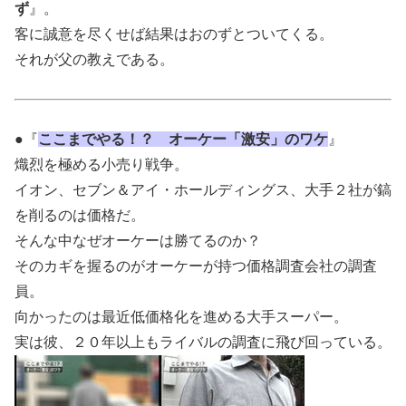
ず
』。
客に誠意を尽くせば結果はおのずとついてくる。
それが父の教えである。
●『
ここまでやる！？ オーケー「激安」のワケ
』
熾烈を極める小売り戦争。
イオン、セブン＆アイ・ホールディングス、大手２社が鎬
を削るのは価格だ。
そんな中なぜオーケーは勝てるのか？
そのカギを握るのがオーケーが持つ価格調査会社の調査
員。
向かったのは最近低価格化を進める大手スーパー。
実は彼、２０年以上もライバルの調査に飛び回っている。