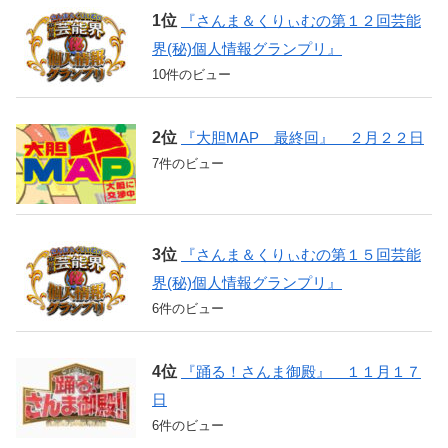
『さんま＆くりぃむの第１２回芸能
界(秘)個人情報グランプリ』
10件のビュー
『大胆MAP 最終回』 ２月２２日
7件のビュー
『さんま＆くりぃむの第１５回芸能
界(秘)個人情報グランプリ』
6件のビュー
『踊る！さんま御殿』 １１月１７
日
6件のビュー