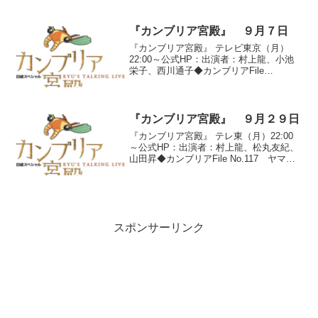
長 鈴木修 スズキは今から１００年
前、織物を織る機械のメーカーとして生
まれた。...
『カンブリア宮殿』 ９月７日
『カンブリア宮殿』 テレビ東京（月）
22:00～公式HP：出演者：村上龍、小池
栄子、西川通子◆カンブリアFile
No.164 再春館製薬所会長 西川通子
●『年商２６２億円 ”TV通販の母”』テレ
ビCMでお馴染みのドモホルンリンクル。
店には...
『カンブリア宮殿』 ９月２９日
『カンブリア宮殿』 テレ東（月）22:00
～公式HP：出演者：村上龍、松丸友紀、
山田昇◆カンブリアFile No.117 ヤマダ
電機会長・山田昇群馬県前橋市郊外の国
道沿いにひっそりと建つ古い商店の跡。
実はこれこそ山田が３５年前に開いた電
気店...
スポンサーリンク