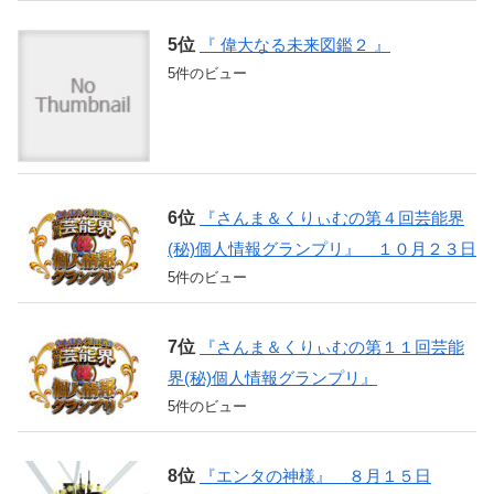
『 偉大なる未来図鑑２ 』
5件のビュー
『さんま＆くりぃむの第４回芸能界
(秘)個人情報グランプリ』 １０月２３日
5件のビュー
『さんま＆くりぃむの第１１回芸能
界(秘)個人情報グランプリ』
5件のビュー
『エンタの神様』 ８月１５日