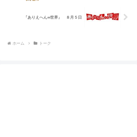
『ありえへん∞世界』 ８月５日
ホーム
トーク