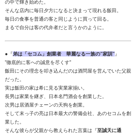
の中で輝き始めた。
そんな店内に毎日夕方になると決まって現れる飯田。
毎日の食事を普通の客と同じように買って回る。
まるで自分は客の代弁者だと言うかのように。
●『
弟は「セコム」創業者 華麗なる一族の”家訓”
』
”徹底的に客への誠意を尽くす”
飯田にその理念を叩き込んだのは酒問屋を営んでいた父親
だった。
実は飯田の家は希に見る実業家揃い。
長男は家業を継ぎ、日本名門酒会を創業した。
次男は居酒屋チェーンの天狗を創業。
そして末っ子の亮は日本最大の警備会社、あのセコムを創
業した。
そんな彼らが父親から教えられた言葉は『
至誠天に通