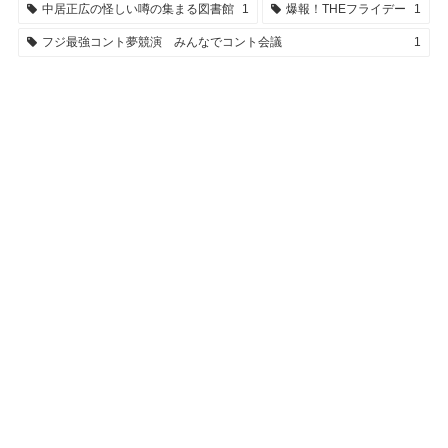
中居正広の怪しい噂の集まる図書館
1
爆報！THEフライデー
1
フジ最強コント夢競演 みんなでコント会議
1