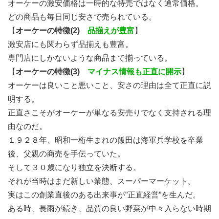
オーケーの激安価格は一時的な特売ではなく通常価格。
どの商品も毎日同じ安さで売られている。
【
オーケーの特徴(2)
品揃えが豊富
】
激安店にも関わらず品揃えも豊富。
専門店にしかないような商品まで揃っている。
【
オーケーの特徴(3)
マイナス情報も正直に開示
】
オーケーは良いこと悪いこと、安さの理由は全て正直に説
明する。
正直さこそがオーケーが単なる安売りでなく支持される理
由なのだ。
１９２８年、昭和一桁生まれの飯田は海軍兵学校を卒業
後、父親の商売を手伝っていた。
そして３０歳になり独立を決断する。
それが当時はまだ新しい業態、スーパーマーケット。
実はこの創業直後のある出来事が”正直経営”を生んだ。
ある時、長雨が続き、品質の良い野菜が中々入らない時期