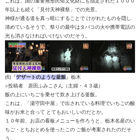
これは、国の重要無形民俗文化財にも指定された１０００
年以上も続く「見付天神裸祭」での光景。
神様が通る道を真っ暗にすることで けがれたものを隠し
清めているそうで、祭りの最中はタバコの火や携帯電話の
光も消さなければいけないのだそう。
(6)『
デザートのような釜飯
』栃木
○投稿者 原田ふみこさん（主婦・４３歳）
飯の上にいちごを乗せて炊き上げる釜飯。
これは、「湯守田中屋」で出されている料理でいちごの酸
味がお米と合って とてもおいしいのだとか。
１０年前、お店の看板メニューを作ろうと、栃木名産のい
ちご・とちおとめを使ったこの ご飯が考案されたのだそ
う。