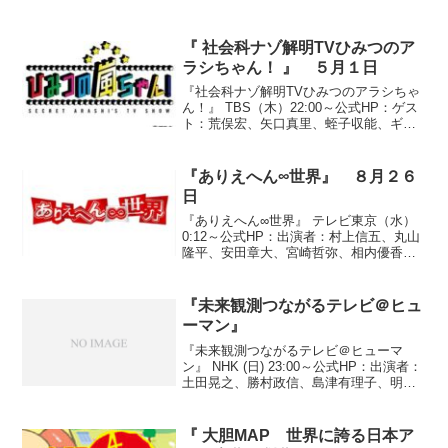
『 社会科ナゾ解明TVひみつのア
ラシちゃん！ 』 ５月１日
『社会科ナゾ解明TVひみつのアラシちゃ
ん！』 TBS（木）22:00～公式HP：ゲス
ト：荒俣宏、矢口真里、蛭子収能、ギャ
ル曽根、千秋、住田裕子、中山秀征、草
野仁『”カメラマン”のひみつ報告』●「女
子アナ志望者が殺到するカメラマンがい
『ありえへん∞世界』 ８月２６
る」「ス...
日
『ありえへん∞世界』 テレビ東京（水）
0:12～公式HP：出演者：村上信五、丸山
隆平、安田章大、宮崎哲弥、相内優香
（テレビ東京アナウンサー）◆「ありえ
へんギャル釣り師BEST2」●第２位
『徳島の元ヤンキー スゴ腕釣り師！』
『未来観測つながるテレビ＠ヒュ
徳島県在住・ギャ...
ーマン』
『未来観測つながるテレビ＠ヒューマ
ン』 NHK (日) 23:00～公式HP：出演者：
土田晃之、勝村政信、島津有理子、明川
哲也超ハヤミミというコーナーで、日本
語の歌を歌う外国人の方を紹介していま
した。ドイツのサブリナさん、中々上手
『 大胆MAP 世界に誇る日本ア
いです。Y...