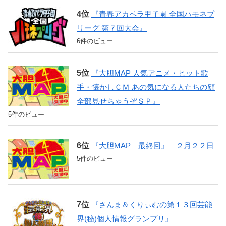
『青春アカペラ甲子園 全国ハモネプ
リーグ 第７回大会』
6件のビュー
『大胆MAP 人気アニメ・ヒット歌
手・懐かしＣＭ あの気になる人たちの顔
全部見せちゃうぞＳＰ』
5件のビュー
『大胆MAP 最終回』 ２月２２日
5件のビュー
『さんま＆くりぃむの第１３回芸能
界(秘)個人情報グランプリ』