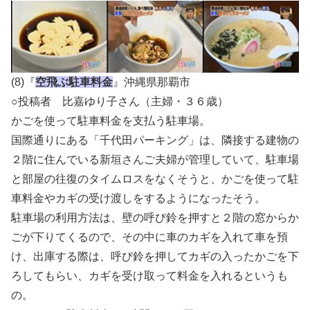
(8)『
空飛ぶ駐車料金
』沖縄県那覇市
○投稿者 比嘉ゆり子さん（主婦・３６歳）
かごを使って駐車料金を支払う駐車場。
国際通りにある「千代田パーキング」は、隣接する建物の
２階に住んでいる新垣さんご夫婦が管理していて、駐車場
と部屋の往復のタイムロスをなくそうと、かごを使って駐
車料金やカギの受け渡しをするようになったそう。
駐車場の利用方法は、壁の呼び鈴を押すと２階の窓からか
ごが下りてくるので、その中に車のカギを入れて車を預
け、出庫する際は、呼び鈴を押してカギの入ったかごを下
ろしてもらい、カギを受け取って料金を入れるというも
の。