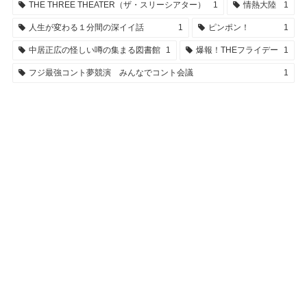
THE THREE THEATER（ザ・スリーシアター）
1
情熱大陸
1
人生が変わる１分間の深イイ話
1
ピンポン！
1
中居正広の怪しい噂の集まる図書館
1
爆報！THEフライデー
1
フジ最強コント夢競演 みんなでコント会議
1