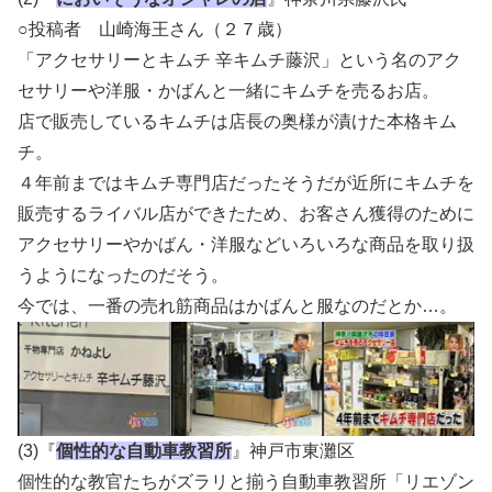
○投稿者 山崎海王さん（２７歳）
「アクセサリーとキムチ 辛キムチ藤沢」という名のアク
セサリーや洋服・かばんと一緒にキムチを売るお店。
店で販売しているキムチは店長の奥様が漬けた本格キム
チ。
４年前まではキムチ専門店だったそうだが近所にキムチを
販売するライバル店ができたため、お客さん獲得のために
アクセサリーやかばん・洋服などいろいろな商品を取り扱
うようになったのだそう。
今では、一番の売れ筋商品はかばんと服なのだとか…。
(3)『
個性的な自動車教習所
』神戸市東灘区
個性的な教官たちがズラリと揃う自動車教習所「リエゾン