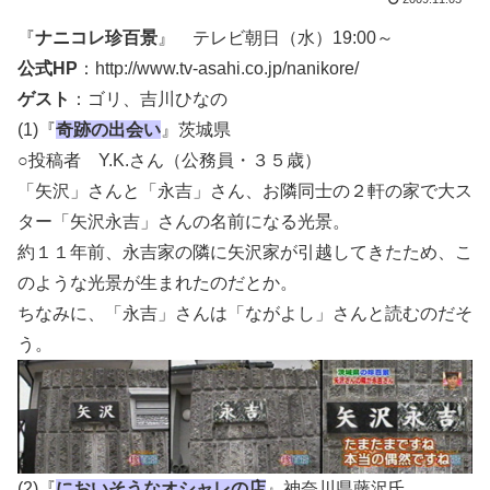
『
ナニコレ珍百景
』 テレビ朝日（水）19:00～
公式HP
：http://www.tv-asahi.co.jp/nanikore/
ゲスト
：ゴリ、吉川ひなの
(1)『
奇跡の出会い
』茨城県
○投稿者 Y.K.さん（公務員・３５歳）
「矢沢」さんと「永吉」さん、お隣同士の２軒の家で大ス
ター「矢沢永吉」さんの名前になる光景。
約１１年前、永吉家の隣に矢沢家が引越してきたため、こ
のような光景が生まれたのだとか。
ちなみに、「永吉」さんは「ながよし」さんと読むのだそ
う。
(2)『
においそうなオシャレの店
』神奈川県藤沢氏