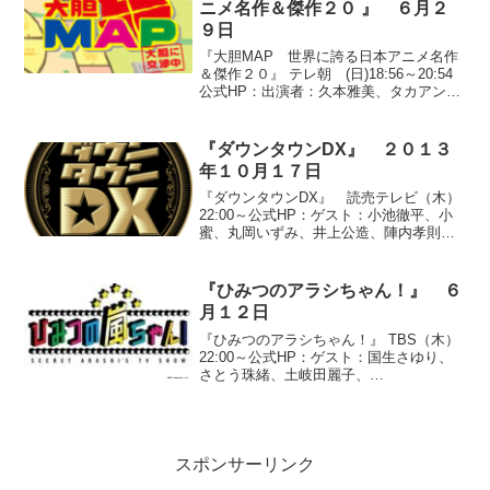
ニメ名作＆傑作２０ 』 ６月２
９日
『大胆MAP 世界に誇る日本アニメ名作
＆傑作２０』 テレ朝 (日)18:56～20:54
公式HP：出演者：久本雅美、タカアンド
トシ、濱口優、カンニング竹山、にしお
かすみこ、西川史子、柳原可奈子、世界
のナベアツ、アントキの猪木、吉澤ひと
『ダウンタウンDX』 ２０１３
み、高...
年１０月１７日
『ダウンタウンDX』 読売テレビ（木）
22:00～公式HP：ゲスト：小池徹平、小
蜜、丸岡いずみ、井上公造、陣内孝則、
陣内智則、大久保佳代子、北斗晶、佐々
木健介、松井咲子、副島美咲、平成ノブ
シコブシ●『見たい！見せたい！スターの
『ひみつのアラシちゃん！』 ６
DX』○『丸岡...
月１２日
『ひみつのアラシちゃん！』 TBS（木）
22:00～公式HP：ゲスト：国生さゆり、
さとう珠緒、土岐田麗子、
RIKACO●『”小悪魔ageha”企画・第２
弾』山口県在住の木下布美子さん（１９
歳）の夢を叶えるという内容。【木下さ
んの夢】①”ag...
スポンサーリンク