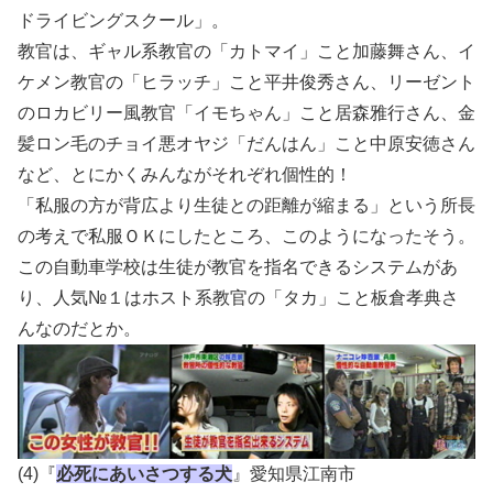
ドライビングスクール」。
教官は、ギャル系教官の「カトマイ」こと加藤舞さん、イ
ケメン教官の「ヒラッチ」こと平井俊秀さん、リーゼント
のロカビリー風教官「イモちゃん」こと居森雅行さん、金
髪ロン毛のチョイ悪オヤジ「だんはん」こと中原安徳さん
など、とにかくみんながそれぞれ個性的！
「私服の方が背広より生徒との距離が縮まる」という所長
の考えで私服ＯＫにしたところ、このようになったそう。
この自動車学校は生徒が教官を指名できるシステムがあ
り、人気№１はホスト系教官の「タカ」こと板倉孝典さ
んなのだとか。
(4)『
必死にあいさつする犬
』愛知県江南市