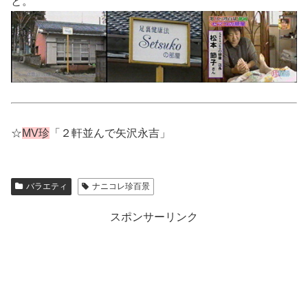
と。
☆
MV珍
「２軒並んで矢沢永吉」
バラエティ
ナニコレ珍百景
スポンサーリンク