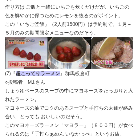
作り方は ご飯と一緒にいちごを炊くだけだが、いちごの
色を鮮やかに保つためにレモンを絞るのがポイント。
この「いちご釜飯」（2人前1500円）は予約制で、１月～
５月のみの期間限定メニューなのだそう。
(7)『
超こってりラーメン
』群馬板倉町
○投稿者 M.I.さん
しょうゆベースのスープの中にマヨネーズをたっぷりと入
れたラーメン。
マヨネーズの油でコクのあるスープと手打ちの太麺が絡み
合い、とっても おいしいのだそう。
このマヨネーズラーメン「マヨラー」（８００円）が食べ
られるのは「手打らぁめん いなかっぺ」というお店。