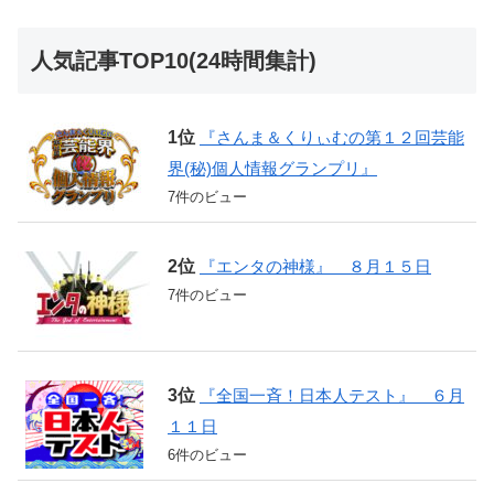
人気記事TOP10(24時間集計)
『さんま＆くりぃむの第１２回芸能
界(秘)個人情報グランプリ』
7件のビュー
『エンタの神様』 ８月１５日
7件のビュー
『全国一斉！日本人テスト』 ６月
１１日
6件のビュー