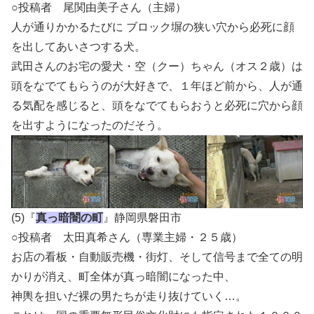
○投稿者 尾関由美子さん（主婦）
人が通りかかるたびに ブロック塀の狭い穴から必死に顔
を出してあいさつする犬。
武田さんのお宅の愛犬・空（クー）ちゃん（オス２歳）は
頭をなでてもらうのが大好きで、１年ほど前から、人が通
る気配を感じると、頭をなでてもらおうと必死に穴から顔
を出すようになったのだそう。
(5)『
真っ暗闇の町
』静岡県磐田市
○投稿者 太田真希さん（専業主婦・２５歳）
お店の看板・自動販売機・街灯、そして信号まで全ての明
かりが消え、町全体が真っ暗闇になった中、
神輿を担いだ裸の男たちが走り抜けていく…。