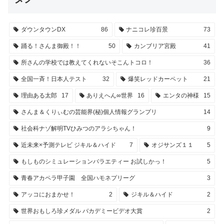
ダウンタウンDX
86
ナニコレ珍百景
73
踊る！さんま御殿！！
50
カンブリア宮殿
41
所さんの学校では教えてくれないそこんトコロ！
36
全国一斉！日本人テスト
32
爆笑レッドカーペット
21
理由ある太郎
17
ありえへん∞世界
16
エンタの神様
15
さんま＆くりぃむの芸能界(秘)個人情報グランプリ
14
社会科ナゾ解明TVひみつのアラシちゃん！
9
近未来×予測テレビ ジキル＆ハイド
7
オジサンズ１１
5
もしものシミュレーションバラエティー お試しかっ！
5
青春アカペラ甲子園 全国ハモネプリーグ
3
アッコにおまかせ！
2
ジキル＆ハイド
2
世界おもしろ珍メダル バカデミービデオ大賞
2