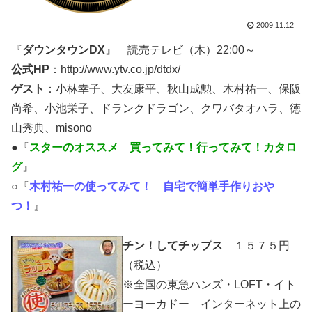
2009.11.12
『
ダウンタウンDX
』 読売テレビ（木）22:00～
公式HP
：http://www.ytv.co.jp/dtdx/
ゲスト
：小林幸子、大友康平、秋山成勲、木村祐一、保阪
尚希、小池栄子、ドランクドラゴン、クワバタオハラ、徳
山秀典、misono
●『
スターのオススメ 買ってみて！行ってみて！カタロ
グ
』
○『
木村祐一の使ってみて！ 自宅で簡単手作りおや
つ！
』
チン！してチップス
１５７５円
（税込）
※全国の
東急ハンズ・LOFT・イト
ーヨーカドー
インターネット上の