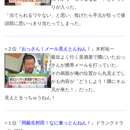
リが入った。
「当てられるワケない」と思い、投げたら手元が狂って後
頭部に思いっきり当たってしまった。
○２位『
おっさん！メール見えとんねん！
』木村祐一
最近よく行く居酒屋で隣にいたおっ
さんが携帯メールを打っていた。
その画面が俺の位置から丸見えでし
かも内容が「どうしよう！隣にキム
兄が来た！」だった。
見えとるっちゅうねん！
○１位『
同級生村田！なに食っとんねん！
』ドランクドラ