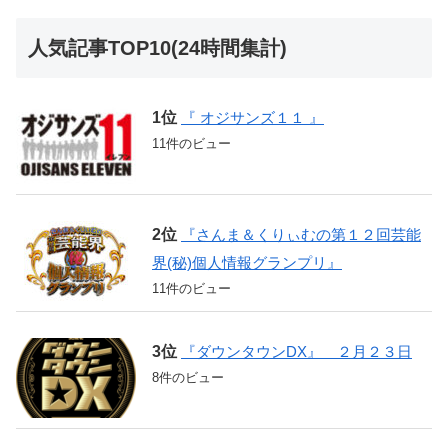
人気記事TOP10(24時間集計)
『 オジサンズ１１ 』
11件のビュー
『さんま＆くりぃむの第１２回芸能
界(秘)個人情報グランプリ』
11件のビュー
『ダウンタウンDX』 ２月２３日
8件のビュー