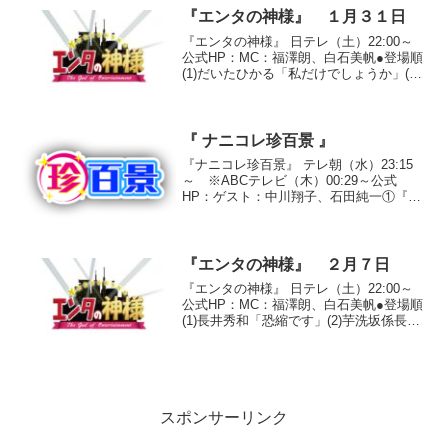
写プロジェクト！UMA衝撃写真BEST
『エンタの神様』 １月３１日
３」●第３位『不...
『エンタの神様』 日テレ（土）22:00～
公式HP：MC：福澤朗、白石美帆●登場順
(1)だいたひかる「私だけでしょうか」(2)
渡辺直美「吸いこむ鬼束ちひろ、ビブラ
ート過ぎる浜崎あゆみ、空気が漏れてい
る宇多田ヒカル」(3)生徒会長金子「生徒
集...
『 ナニコレ珍百景 』
『ナニコレ珍百景』 テレ朝（水）23:15
～ ※ABCテレビ（木）00:29～公式
HP：ゲスト：中川翔子、石田純一①『も
う一つの東京タワー』東京都港区夜の街
に現れる、車のライトと街灯が作り出す
もう一つの東京タワー。国道１号線と都
道３０１号線...
『エンタの神様』 ２月７日
『エンタの神様』 日テレ（土）22:00～
公式HP：MC：福澤朗、白石美帆●登場順
(1)長井秀和「恐縮です」(2)芋洗坂係長
「ホット・スタッフ」(3)インポッシブル
「必殺仕事人２００９」(4)サンドウィッ
チマン「タクシー」(5)牙一族「野蛮...
スポンサーリンク