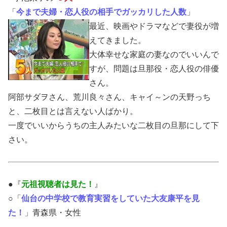
「
今まで夫婦・恋人役の相手でガッカリした人数
」
最近、映画やドラマなどで妻役が増
えてきました。
大体幸せな家庭の妻なのでいいんで
すが、問題は旦那役・恋人役の俳優
さん。
阿部サダヲさん、荒川良々さん、キャイ～ンの天野っち
と、二枚目とは言えない人ばかり。
一度でいいからうちの主人みたいな二枚目の旦那にして下
さい。
●『
元祖視聴者は見た！
』
○「
仙台の中学校で教育実習をしていた大友康平を見
た！
」青森県・女性