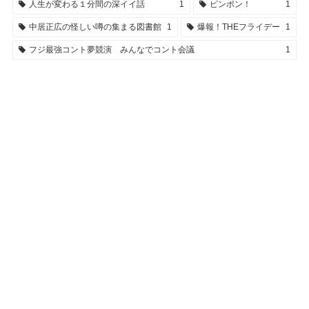
人生が変わる１分間の深イイ話
1
ピンポン！
1
中居正広の怪しい噂の集まる図書館
1
爆報！THEフライデー
1
フジ最強コント夢競演 みんなでコント会議
1