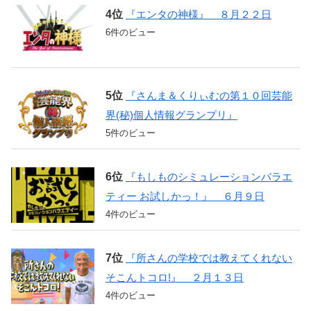
『エンタの神様』 ８月２２日
6件のビュー
『さんま＆くりぃむの第１０回芸能
界(秘)個人情報グランプリ』
5件のビュー
『もしものシミュレーションバラエ
ティー お試しかっ！』 ６月９日
4件のビュー
『所さんの学校では教えてくれない
そこんトコロ!』 ２月１３日
4件のビュー