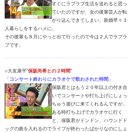
すぐにラブラブ生活を送れると思っ
ていたのですが、女の後輩芸人が転
がり込んできてしまい、新婚早々３
人暮らしをするハメに。
その後輩も８月にやっと出て行ったので今は２人でラブラ
ブです。
○大友康平”
保阪尚希との２時間
”
「
コンサート終わりにカラオケで歌わされた時間
」
保阪君とはもう２０年以上の付き合
いでコンサートや打ち上げにしょっ
ちゅう遊びに来てくれるんですが、
ある時打ち上げでカラオケに行く
と、保阪君がドンドン、ハウンドド
ッグの曲を入れるのでライブが終わったばかりなのにしょ