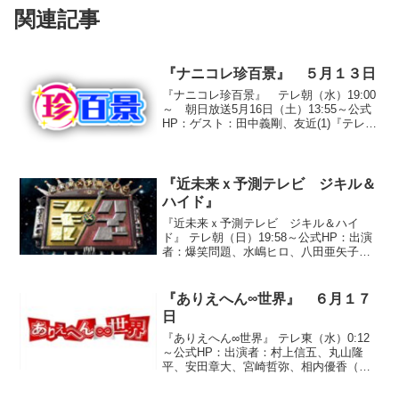
関連記事
『ナニコレ珍百景』 ５月１３日
『ナニコレ珍百景』 テレ朝（水）19:00
～ 朝日放送5月16日（土）13:55～公式
HP：ゲスト：田中義剛、友近(1)『テレビ
局のような家』静岡県御前崎市○投稿者
I.T.さん（建設業・４１歳）あちこちに無
数のアンテナが取り付けられた家。...
『近未来ｘ予測テレビ ジキル＆
ハイド』
『近未来ｘ予測テレビ ジキル＆ハイ
ド』 テレ朝（日）19:58～公式HP：出演
者：爆笑問題、水嶋ヒロ、八田亜矢子、
井上和香 将来おこりうる”素晴らしい未
来”と”最悪の未来”を予測する番組でし
た。最悪の未来の方は『東京都は都立公
『ありえへん∞世界』 ６月１７
園を死体置き場...
日
『ありえへん∞世界』 テレ東（水）0:12
～公式HP：出演者：村上信五、丸山隆
平、安田章大、宮崎哲弥、相内優香（テ
レビ東京アナウンサー）◆「ミステリー
調査第２弾！ありえへん未確認生物 激