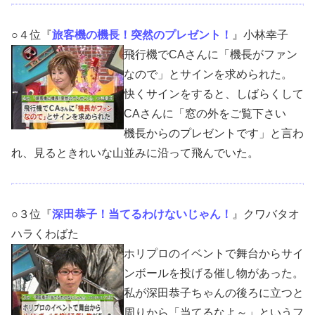
○４位『
旅客機の機長！突然のプレゼント！
』小林幸子
飛行機でCAさんに「機長がファン
なので」とサインを求められた。
快くサインをすると、しばらくして
CAさんに「窓の外をご覧下さい
機長からのプレゼントです」と言わ
れ、見るときれいな山並みに沿って飛んでいた。
○３位『
深田恭子！当てるわけないじゃん！
』クワバタオ
ハラくわばた
ホリプロのイベントで舞台からサイ
ンボールを投げる催し物があった。
私が深田恭子ちゃんの後ろに立つと
周りから「当てるなよ～」というフ