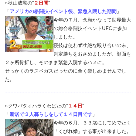
○秋山成勲の”
２日間
”
「
アメリカの格闘技イベント後、緊急入院した期間
」
今年の７月、念願かなって世界最大
の総合格闘技イベントUFCに参加
しました。
寝技は使わず壮絶な殴り合いの末、
判定勝ちをおさめましたが、顔面を
２ヶ所骨折し、そのまま緊急入院するハメに。
せっかくのラスベガスだったのに全く楽しめませんでし
た。
○クワバタオハラくわばたの”
１４日
”
「
新居で２人暮らしをして１４日目です
」
今年の６月、３３歳にしてめでたく
「くびれ婚」する事が出来ました。