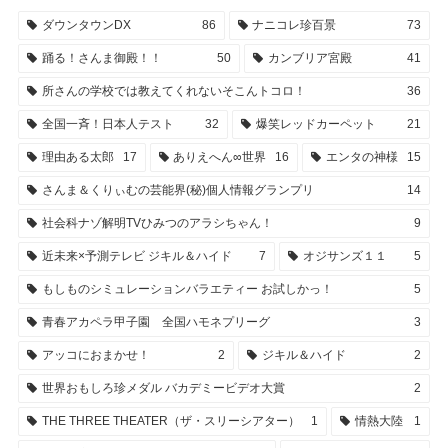
ダウンタウンDX
86
ナニコレ珍百景
73
踊る！さんま御殿！！
50
カンブリア宮殿
41
所さんの学校では教えてくれないそこんトコロ！
36
全国一斉！日本人テスト
32
爆笑レッドカーペット
21
理由ある太郎
17
ありえへん∞世界
16
エンタの神様
15
さんま＆くりぃむの芸能界(秘)個人情報グランプリ
14
社会科ナゾ解明TVひみつのアラシちゃん！
9
近未来×予測テレビ ジキル＆ハイド
7
オジサンズ１１
5
もしものシミュレーションバラエティー お試しかっ！
5
青春アカペラ甲子園 全国ハモネプリーグ
3
アッコにおまかせ！
2
ジキル＆ハイド
2
世界おもしろ珍メダル バカデミービデオ大賞
2
THE THREE THEATER（ザ・スリーシアター）
1
情熱大陸
1