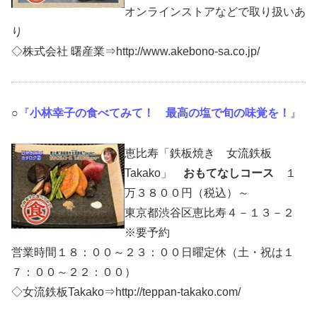
オンラインストアなどで取り扱いあ
り
◇株式会社 曙産業⇒http://www.akebono-sa.co.jp/
○『
小林幸子の食べてみて！ 最高の塩で旬の味覚を！
』
恵比寿「鉄板焼き 女流鉄板
Takako」
おもてなしコース
１
万３８００円（税込）～
東京都渋谷区恵比寿４－１３－２
※要予約
営業時間１８：００～２３：００日曜定休（土・祝は１
７：００～２２：００）
◇女流鉄板Takako⇒http://teppan-takako.com/