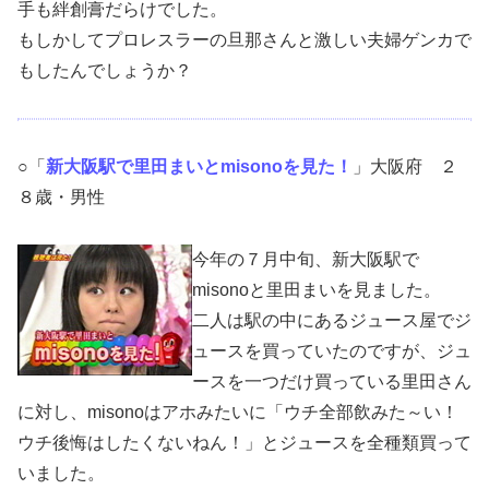
手も絆創膏だらけでした。
もしかしてプロレスラーの旦那さんと激しい夫婦ゲンカで
もしたんでしょうか？
○「
新大阪駅で里田まいとmisonoを見た！
」大阪府 ２
８歳・男性
今年の７月中旬、新大阪駅で
misonoと里田まいを見ました。
二人は駅の中にあるジュース屋でジ
ュースを買っていたのですが、ジュ
ースを一つだけ買っている里田さん
に対し、misonoはアホみたいに「ウチ全部飲みた～い！
ウチ後悔はしたくないねん！」とジュースを全種類買って
いました。