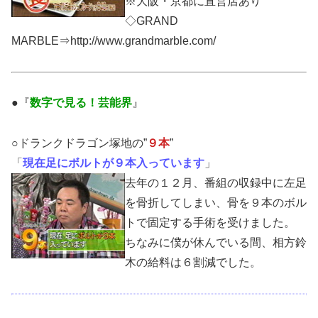
※大阪・京都に直営店あり
◇GRAND
MARBLE⇒http://www.grandmarble.com/
●『
数字で見る！芸能界
』
○ドランクドラゴン塚地の”
９本
”
「
現在足にボルトが９本入っています
」
去年の１２月、番組の収録中に左足
を骨折してしまい、骨を９本のボル
トで固定する手術を受けました。
ちなみに僕が休んでいる間、相方鈴
木の給料は６割減でした。