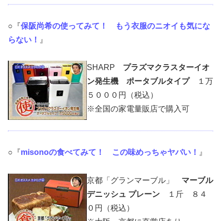
○『
保阪尚希の使ってみて！ もう衣服のニオイも気にな
らない！
』
SHARP
プラズマクラスターイオ
ン発生機 ポータブルタイプ
１万
５０００円
（税込）
※全国の
家電量販店
で購入可
○『
misonoの食べてみて！ この味めっちゃヤバい！
』
京都「グランマーブル」
マーブル
デニッシュ プレーン
１斤 ８４
０円（税込）